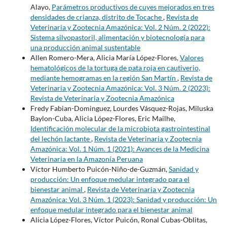
Alayo,
Parámetros productivos de cuyes mejorados en tres
densidades de crianza, distrito de Tocache
,
Revista de
Veterinaria y Zootecnia Amazónica: Vol. 2 Núm. 2 (2022):
Sistema silvopastoril, alimentación y biotecnología para
una producción animal sustentable
Allen Romero-Mera, Alicia María López-Flores,
Valores
hematológicos de la tortuga de pata roja en cautiverio,
mediante hemogramas en la región San Martín
,
Revista de
Veterinaria y Zootecnia Amazónica: Vol. 3 Núm. 2 (2023):
Revista de Veterinaria y Zootecnia Amazónica
Fredy Fabian-Dominguez, Lourdes Vásquez-Rojas, Miluska
Baylon-Cuba, Alicia López-Flores, Eric Mailhe,
Identificación molecular de la microbiota gastrointestinal
del lechón lactante
,
Revista de Veterinaria y Zootecnia
Amazónica: Vol. 1 Núm. 1 (2021): Avances de la Medicina
Veterinaria en la Amazonía Peruana
Víctor Humberto Puicón-Niño-de-Guzmán,
Sanidad y
producción: Un enfoque medular integrado para el
bienestar animal
,
Revista de Veterinaria y Zootecnia
Amazónica: Vol. 3 Núm. 1 (2023): Sanidad y producción: Un
enfoque medular integrado para el bienestar animal
Alicia López-Flores, Víctor Puicón, Ronal Cubas-Oblitas,