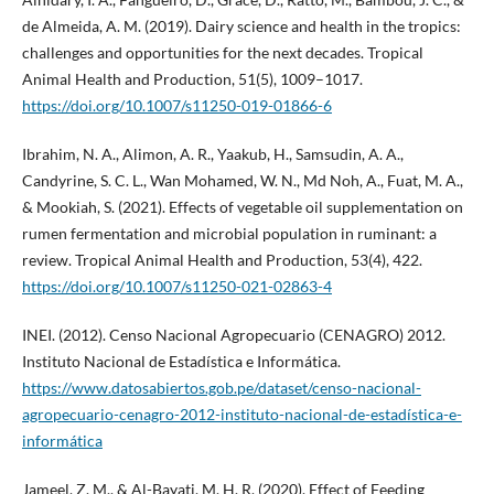
de Almeida, A. M. (2019). Dairy science and health in the tropics:
challenges and opportunities for the next decades. Tropical
Animal Health and Production, 51(5), 1009–1017.
https://doi.org/10.1007/s11250-019-01866-6
Ibrahim, N. A., Alimon, A. R., Yaakub, H., Samsudin, A. A.,
Candyrine, S. C. L., Wan Mohamed, W. N., Md Noh, A., Fuat, M. A.,
& Mookiah, S. (2021). Effects of vegetable oil supplementation on
rumen fermentation and microbial population in ruminant: a
review. Tropical Animal Health and Production, 53(4), 422.
https://doi.org/10.1007/s11250-021-02863-4
INEI. (2012). Censo Nacional Agropecuario (CENAGRO) 2012.
Instituto Nacional de Estadística e Informática.
https://www.datosabiertos.gob.pe/dataset/censo-nacional-
agropecuario-cenagro-2012-instituto-nacional-de-estadística-e-
informática
Jameel, Z. M., & Al-Bayati, M. H. R. (2020). Effect of Feeding