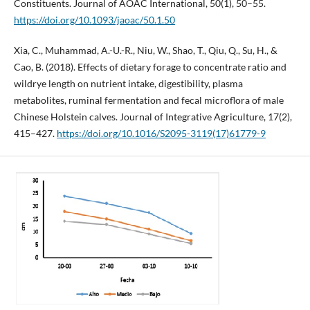
Constituents. Journal of AOAC International, 50(1), 50–55.
https://doi.org/10.1093/jaoac/50.1.50
Xia, C., Muhammad, A.-U.-R., Niu, W., Shao, T., Qiu, Q., Su, H., &
Cao, B. (2018). Effects of dietary forage to concentrate ratio and
wildrye length on nutrient intake, digestibility, plasma
metabolites, ruminal fermentation and fecal microflora of male
Chinese Holstein calves. Journal of Integrative Agriculture, 17(2),
415–427.
https://doi.org/10.1016/S2095-3119(17)61779-9