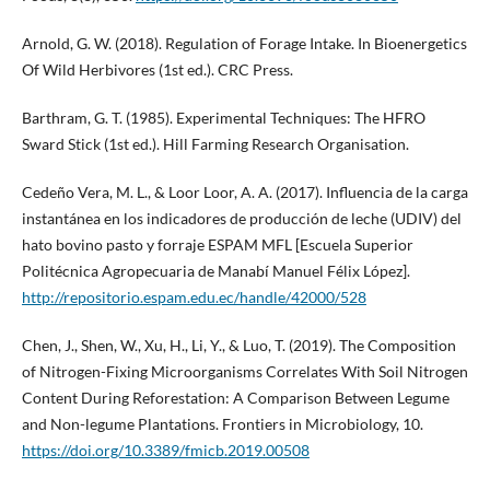
Arnold, G. W. (2018). Regulation of Forage Intake. In Bioenergetics
Of Wild Herbivores (1st ed.). CRC Press.
Barthram, G. T. (1985). Experimental Techniques: The HFRO
Sward Stick (1st ed.). Hill Farming Research Organisation.
Cedeño Vera, M. L., & Loor Loor, A. A. (2017). Influencia de la carga
instantánea en los indicadores de producción de leche (UDIV) del
hato bovino pasto y forraje ESPAM MFL [Escuela Superior
Politécnica Agropecuaria de Manabí Manuel Félix López].
http://repositorio.espam.edu.ec/handle/42000/528
Chen, J., Shen, W., Xu, H., Li, Y., & Luo, T. (2019). The Composition
of Nitrogen-Fixing Microorganisms Correlates With Soil Nitrogen
Content During Reforestation: A Comparison Between Legume
and Non-legume Plantations. Frontiers in Microbiology, 10.
https://doi.org/10.3389/fmicb.2019.00508