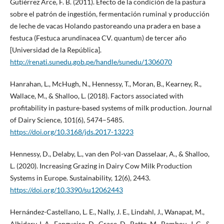
Gutiérrez Arce, F. B. (2011). Efecto de la condición de la pastura
sobre el patrón de ingestión, fermentación ruminal y producción
de leche de vacas Holando pastoreando una pradera en base a
festuca (Festuca arundinacea CV. quantum) de tercer año
[Universidad de la República].
http://renati.sunedu.gob.pe/handle/sunedu/1306070
Hanrahan, L., McHugh, N., Hennessy, T., Moran, B., Kearney, R.,
Wallace, M., & Shalloo, L. (2018). Factors associated with
profitability in pasture-based systems of milk production. Journal
of Dairy Science, 101(6), 5474–5485.
https://doi.org/10.3168/jds.2017-13223
Hennessy, D., Delaby, L., van den Pol-van Dasselaar, A., & Shalloo,
L. (2020). Increasing Grazing in Dairy Cow Milk Production
Systems in Europe. Sustainability, 12(6), 2443.
https://doi.org/10.3390/su12062443
Hernández-Castellano, L. E., Nally, J. E., Lindahl, J., Wanapat, M.,
Alhidary, I. A., Fangueiro, D., Grace, D., Ratto, M., Bambou, J. C., &