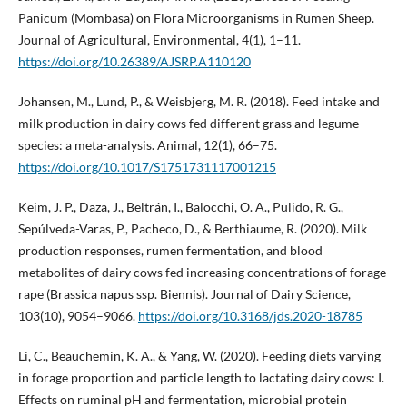
Panicum (Mombasa) on Flora Microorganisms in Rumen Sheep.
Journal of Agricultural, Environmental, 4(1), 1–11.
https://doi.org/10.26389/AJSRP.A110120
Johansen, M., Lund, P., & Weisbjerg, M. R. (2018). Feed intake and
milk production in dairy cows fed different grass and legume
species: a meta-analysis. Animal, 12(1), 66–75.
https://doi.org/10.1017/S1751731117001215
Keim, J. P., Daza, J., Beltrán, I., Balocchi, O. A., Pulido, R. G.,
Sepúlveda-Varas, P., Pacheco, D., & Berthiaume, R. (2020). Milk
production responses, rumen fermentation, and blood
metabolites of dairy cows fed increasing concentrations of forage
rape (Brassica napus ssp. Biennis). Journal of Dairy Science,
103(10), 9054–9066.
https://doi.org/10.3168/jds.2020-18785
Li, C., Beauchemin, K. A., & Yang, W. (2020). Feeding diets varying
in forage proportion and particle length to lactating dairy cows: I.
Effects on ruminal pH and fermentation, microbial protein