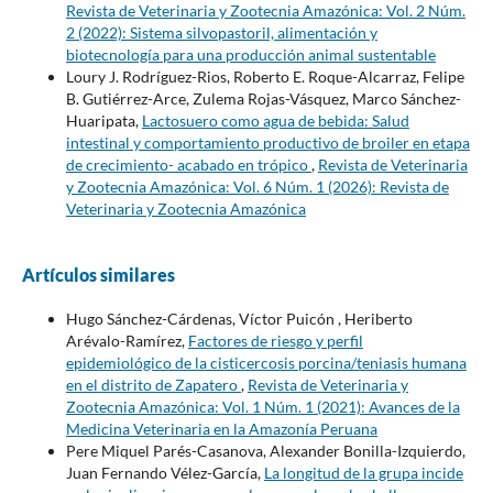
Revista de Veterinaria y Zootecnia Amazónica: Vol. 2 Núm.
2 (2022): Sistema silvopastoril, alimentación y
biotecnología para una producción animal sustentable
Loury J. Rodríguez-Rios, Roberto E. Roque-Alcarraz, Felipe
B. Gutiérrez-Arce, Zulema Rojas-Vásquez, Marco Sánchez-
Huaripata,
Lactosuero como agua de bebida: Salud
intestinal y comportamiento productivo de broiler en etapa
de crecimiento- acabado en trópico
,
Revista de Veterinaria
y Zootecnia Amazónica: Vol. 6 Núm. 1 (2026): Revista de
Veterinaria y Zootecnia Amazónica
Artículos similares
Hugo Sánchez-Cárdenas, Víctor Puicón , Heriberto
Arévalo-Ramírez,
Factores de riesgo y perfil
epidemiológico de la cisticercosis porcina/teniasis humana
en el distrito de Zapatero
,
Revista de Veterinaria y
Zootecnia Amazónica: Vol. 1 Núm. 1 (2021): Avances de la
Medicina Veterinaria en la Amazonía Peruana
Pere Miquel Parés-Casanova, Alexander Bonilla-Izquierdo,
Juan Fernando Vélez-García,
La longitud de la grupa incide