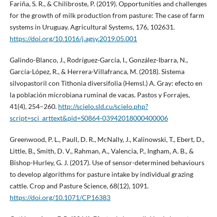
Fariña, S. R., & Chilibroste, P. (2019). Opportunities and challenges
for the growth of milk production from pasture: The case of farm
systems in Uruguay. Agricultural Systems, 176, 102631.
https://doi.org/10.1016/j.agsy.2019.05.001
Galindo-Blanco, J., Rodríguez-García, I., González-Ibarra, N.,
García-López, R., & Herrera-Villafranca, M. (2018). Sistema
silvopastoril con Tithonia diversifolia (Hemsl.) A. Gray: efecto en
la población microbiana ruminal de vacas. Pastos y Forrajes,
41(4), 254–260.
http://scielo.sld.cu/scielo.php?
script=sci_arttext&pid=S0864-03942018000400006
Greenwood, P. L., Paull, D. R., McNally, J., Kalinowski, T., Ebert, D.,
Little, B., Smith, D. V., Rahman, A., Valencia, P., Ingham, A. B., &
Bishop-Hurley, G. J. (2017). Use of sensor-determined behaviours
to develop algorithms for pasture intake by individual grazing
cattle. Crop and Pasture Science, 68(12), 1091.
https://doi.org/10.1071/CP16383