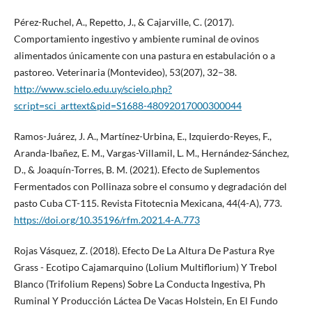
Pérez-Ruchel, A., Repetto, J., & Cajarville, C. (2017).
Comportamiento ingestivo y ambiente ruminal de ovinos
alimentados únicamente con una pastura en estabulación o a
pastoreo. Veterinaria (Montevideo), 53(207), 32–38.
http://www.scielo.edu.uy/scielo.php?
script=sci_arttext&pid=S1688-48092017000300044
Ramos-Juárez, J. A., Martínez-Urbina, E., Izquierdo-Reyes, F.,
Aranda-Ibañez, E. M., Vargas-Villamil, L. M., Hernández-Sánchez,
D., & Joaquín-Torres, B. M. (2021). Efecto de Suplementos
Fermentados con Pollinaza sobre el consumo y degradación del
pasto Cuba CT-115. Revista Fitotecnia Mexicana, 44(4-A), 773.
https://doi.org/10.35196/rfm.2021.4-A.773
Rojas Vásquez, Z. (2018). Efecto De La Altura De Pastura Rye
Grass - Ecotipo Cajamarquino (Lolium Multiflorium) Y Trebol
Blanco (Trifolium Repens) Sobre La Conducta Ingestiva, Ph
Ruminal Y Producción Láctea De Vacas Holstein, En El Fundo