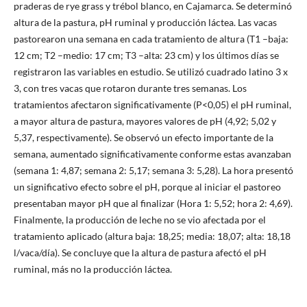
praderas de rye grass y trébol blanco, en Cajamarca. Se determinó
altura de la pastura, pH ruminal y producción láctea. Las vacas
pastorearon una semana en cada tratamiento de altura (T1 –baja:
12 cm; T2 –medio: 17 cm; T3 –alta: 23 cm) y los últimos días se
registraron las variables en estudio. Se utilizó cuadrado latino 3 x
3, con tres vacas que rotaron durante tres semanas. Los
tratamientos afectaron significativamente (P<0,05) el pH ruminal,
a mayor altura de pastura, mayores valores de pH (4,92; 5,02 y
5,37, respectivamente). Se observó un efecto importante de la
semana, aumentado significativamente conforme estas avanzaban
(semana 1: 4,87; semana 2: 5,17; semana 3: 5,28). La hora presentó
un significativo efecto sobre el pH, porque al iniciar el pastoreo
presentaban mayor pH que al finalizar (Hora 1: 5,52; hora 2: 4,69).
Finalmente, la producción de leche no se vio afectada por el
tratamiento aplicado (altura baja: 18,25; media: 18,07; alta: 18,18
l/vaca/día). Se concluye que la altura de pastura afectó el pH
ruminal, más no la producción láctea.