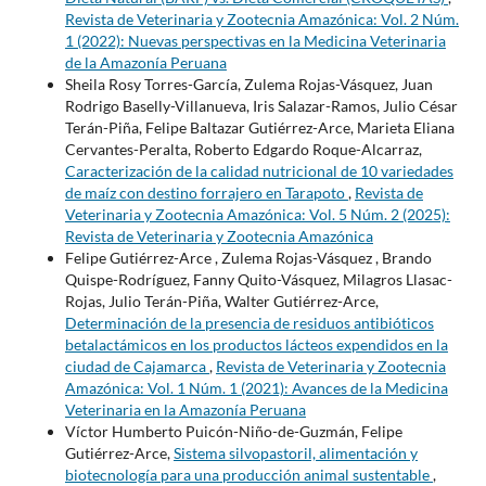
Revista de Veterinaria y Zootecnia Amazónica: Vol. 2 Núm.
1 (2022): Nuevas perspectivas en la Medicina Veterinaria
de la Amazonía Peruana
Sheila Rosy Torres-García, Zulema Rojas-Vásquez, Juan
Rodrigo Baselly-Villanueva, Iris Salazar-Ramos, Julio César
Terán-Piña, Felipe Baltazar Gutiérrez-Arce, Marieta Eliana
Cervantes-Peralta, Roberto Edgardo Roque-Alcarraz,
Caracterización de la calidad nutricional de 10 variedades
de maíz con destino forrajero en Tarapoto
,
Revista de
Veterinaria y Zootecnia Amazónica: Vol. 5 Núm. 2 (2025):
Revista de Veterinaria y Zootecnia Amazónica
Felipe Gutiérrez-Arce , Zulema Rojas-Vásquez , Brando
Quispe-Rodríguez, Fanny Quito-Vásquez, Milagros Llasac-
Rojas, Julio Terán-Piña, Walter Gutiérrez-Arce,
Determinación de la presencia de residuos antibióticos
betalactámicos en los productos lácteos expendidos en la
ciudad de Cajamarca
,
Revista de Veterinaria y Zootecnia
Amazónica: Vol. 1 Núm. 1 (2021): Avances de la Medicina
Veterinaria en la Amazonía Peruana
Víctor Humberto Puicón-Niño-de-Guzmán, Felipe
Gutiérrez-Arce,
Sistema silvopastoril, alimentación y
biotecnología para una producción animal sustentable
,