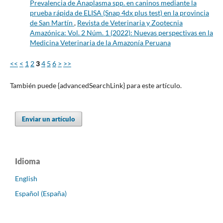
Prevalencia de Anaplasma spp. en caninos mediante la
prueba rápida de ELISA (Snap 4dx plus test) en la provincia
de San Martín
,
Revista de Veterinaria y Zootecnia
Amazónica: Vol. 2 Núm. 1 (2022): Nuevas perspectivas en la
Medicina Veterinaria de la Amazonía Peruana
<<
<
1
2
3
4
5
6
>
>>
También puede {advancedSearchLink} para este artículo.
Enviar un artículo
Idioma
English
Español (España)