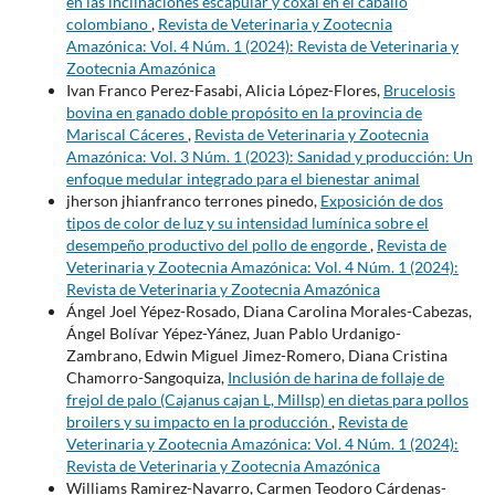
en las inclinaciones escapular y coxal en el caballo
colombiano
,
Revista de Veterinaria y Zootecnia
Amazónica: Vol. 4 Núm. 1 (2024): Revista de Veterinaria y
Zootecnia Amazónica
Ivan Franco Perez-Fasabi, Alicia López-Flores,
Brucelosis
bovina en ganado doble propósito en la provincia de
Mariscal Cáceres
,
Revista de Veterinaria y Zootecnia
Amazónica: Vol. 3 Núm. 1 (2023): Sanidad y producción: Un
enfoque medular integrado para el bienestar animal
jherson jhianfranco terrones pinedo,
Exposición de dos
tipos de color de luz y su intensidad lumínica sobre el
desempeño productivo del pollo de engorde
,
Revista de
Veterinaria y Zootecnia Amazónica: Vol. 4 Núm. 1 (2024):
Revista de Veterinaria y Zootecnia Amazónica
Ángel Joel Yépez-Rosado, Diana Carolina Morales-Cabezas,
Ángel Bolívar Yépez-Yánez, Juan Pablo Urdanigo-
Zambrano, Edwin Miguel Jimez-Romero, Diana Cristina
Chamorro-Sangoquiza,
Inclusión de harina de follaje de
frejol de palo (Cajanus cajan L, Millsp) en dietas para pollos
broilers y su impacto en la producción
,
Revista de
Veterinaria y Zootecnia Amazónica: Vol. 4 Núm. 1 (2024):
Revista de Veterinaria y Zootecnia Amazónica
Williams Ramirez-Navarro, Carmen Teodoro Cárdenas-