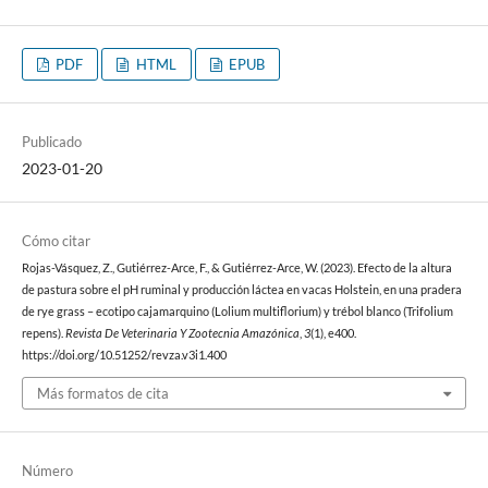
PDF
HTML
EPUB
Publicado
2023-01-20
Cómo citar
Rojas-Vásquez, Z., Gutiérrez-Arce, F., & Gutiérrez-Arce, W. (2023). Efecto de la altura
de pastura sobre el pH ruminal y producción láctea en vacas Holstein, en una pradera
de rye grass – ecotipo cajamarquino (Lolium multiflorium) y trébol blanco (Trifolium
repens).
Revista De Veterinaria Y Zootecnia Amazónica
,
3
(1), e400.
https://doi.org/10.51252/revza.v3i1.400
Más formatos de cita
Número