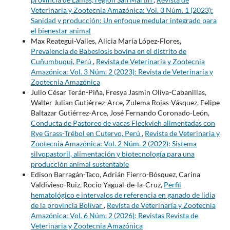
Veterinaria y Zootecnia Amazónica: Vol. 3 Núm. 1 (2023):
Sanidad y producción: Un enfoque medular integrado para
el bienestar animal
Max Reategui-Valles, Alicia María López-Flores,
Prevalencia de Babesiosis bovina en el distrito de
Cuñumbuqui, Perú
,
Revista de Veterinaria y Zootecnia
Amazónica: Vol. 3 Núm. 2 (2023): Revista de Veterinaria y
Zootecnia Amazónica
Julio César Terán-Piña, Fresya Jasmin Oliva-Cabanillas,
Walter Julian Gutiérrez-Arce, Zulema Rojas-Vásquez, Felipe
Baltazar Gutiérrez-Arce, José Fernando Coronado-León,
Conducta de Pastoreo de vacas Fleckvieh alimentadas con
Rye Grass-Trébol en Cutervo, Perú
,
Revista de Veterinaria y
Zootecnia Amazónica: Vol. 2 Núm. 2 (2022): Sistema
silvopastoril, alimentación y biotecnología para una
producción animal sustentable
Edison Barragán-Taco, Adrián Fierro-Bósquez, Carina
Valdivieso-Ruiz, Rocío Yagual-de-la-Cruz,
Perfil
hematológico e intervalos de referencia en ganado de lidia
de la provincia Bolívar
,
Revista de Veterinaria y Zootecnia
Amazónica: Vol. 6 Núm. 2 (2026): Revistas Revista de
Veterinaria y Zootecnia Amazónica