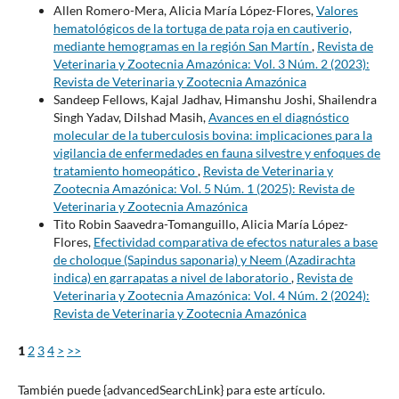
Allen Romero-Mera, Alicia María López-Flores,
Valores
hematológicos de la tortuga de pata roja en cautiverio,
mediante hemogramas en la región San Martín
,
Revista de
Veterinaria y Zootecnia Amazónica: Vol. 3 Núm. 2 (2023):
Revista de Veterinaria y Zootecnia Amazónica
Sandeep Fellows, Kajal Jadhav, Himanshu Joshi, Shailendra
Singh Yadav, Dilshad Masih,
Avances en el diagnóstico
molecular de la tuberculosis bovina: implicaciones para la
vigilancia de enfermedades en fauna silvestre y enfoques de
tratamiento homeopático
,
Revista de Veterinaria y
Zootecnia Amazónica: Vol. 5 Núm. 1 (2025): Revista de
Veterinaria y Zootecnia Amazónica
Tito Robin Saavedra-Tomanguillo, Alicia María López-
Flores,
Efectividad comparativa de efectos naturales a base
de choloque (Sapindus saponaria) y Neem (Azadirachta
indica) en garrapatas a nivel de laboratorio
,
Revista de
Veterinaria y Zootecnia Amazónica: Vol. 4 Núm. 2 (2024):
Revista de Veterinaria y Zootecnia Amazónica
1
2
3
4
>
>>
También puede {advancedSearchLink} para este artículo.