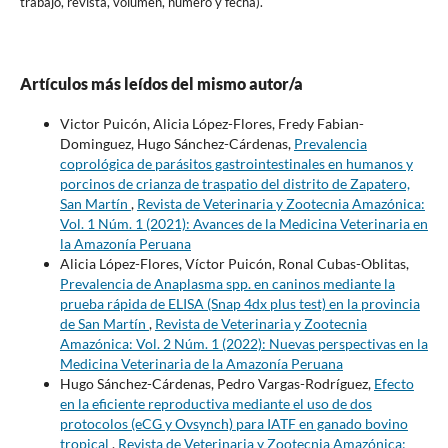
trabajo, revista, volumen, numero y fecha).
Artículos más leídos del mismo autor/a
Victor Puicón, Alicia López-Flores, Fredy Fabian-
Dominguez, Hugo Sánchez-Cárdenas,
Prevalencia
coprológica de parásitos gastrointestinales en humanos y
porcinos de crianza de traspatio del distrito de Zapatero,
San Martín
,
Revista de Veterinaria y Zootecnia Amazónica:
Vol. 1 Núm. 1 (2021): Avances de la Medicina Veterinaria en
la Amazonía Peruana
Alicia López-Flores, Víctor Puicón, Ronal Cubas-Oblitas,
Prevalencia de Anaplasma spp. en caninos mediante la
prueba rápida de ELISA (Snap 4dx plus test) en la provincia
de San Martín
,
Revista de Veterinaria y Zootecnia
Amazónica: Vol. 2 Núm. 1 (2022): Nuevas perspectivas en la
Medicina Veterinaria de la Amazonía Peruana
Hugo Sánchez-Cárdenas, Pedro Vargas-Rodríguez,
Efecto
en la eficiente reproductiva mediante el uso de dos
protocolos (eCG y Ovsynch) para IATF en ganado bovino
tropical
,
Revista de Veterinaria y Zootecnia Amazónica: