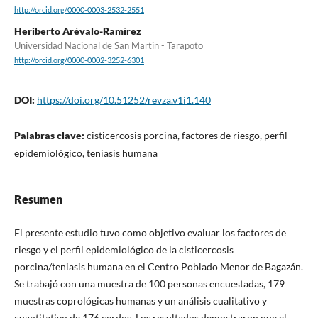
http://orcid.org/0000-0003-2532-2551
Heriberto Arévalo-Ramírez
Universidad Nacional de San Martin - Tarapoto
http://orcid.org/0000-0002-3252-6301
DOI:
https://doi.org/10.51252/revza.v1i1.140
Palabras clave:
cisticercosis porcina, factores de riesgo, perfil
epidemiológico, teniasis humana
Resumen
El presente estudio tuvo como objetivo evaluar los factores de
riesgo y el perfil epidemiológico de la cisticercosis
porcina/teniasis humana en el Centro Poblado Menor de Bagazán.
Se trabajó con una muestra de 100 personas encuestadas, 179
muestras coprológicas humanas y un análisis cualitativo y
cuantitativo de 176 cerdos. Los resultados demostraron que el