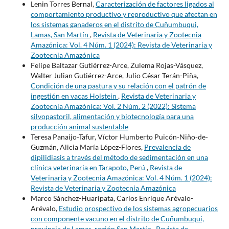
Lenin Torres Bernal,
Caracterización de factores ligados al
comportamiento productivo y reproductivo que afectan en
los sistemas ganaderos en el distrito de Cuñumbuqui,
Lamas, San Martín
,
Revista de Veterinaria y Zootecnia
Amazónica: Vol. 4 Núm. 1 (2024): Revista de Veterinaria y
Zootecnia Amazónica
Felipe Baltazar Gutiérrez-Arce, Zulema Rojas-Vásquez,
Walter Julian Gutiérrez-Arce, Julio César Terán-Piña,
Condición de una pastura y su relación con el patrón de
ingestión en vacas Holstein
,
Revista de Veterinaria y
Zootecnia Amazónica: Vol. 2 Núm. 2 (2022): Sistema
silvopastoril, alimentación y biotecnología para una
producción animal sustentable
Teresa Panaijo-Tafur, Víctor Humberto Puicón-Niño-de-
Guzmán, Alicia María López-Flores,
Prevalencia de
dipilidiasis a través del método de sedimentación en una
clínica veterinaria en Tarapoto, Perú
,
Revista de
Veterinaria y Zootecnia Amazónica: Vol. 4 Núm. 1 (2024):
Revista de Veterinaria y Zootecnia Amazónica
Marco Sánchez-Huaripata, Carlos Enrique Arévalo-
Arévalo,
Estudio prospectivo de los sistemas agropecuarios
con componente vacuno en el distrito de Cuñumbuqui,
provincia de Lamas, región San Martín
,
Revista de