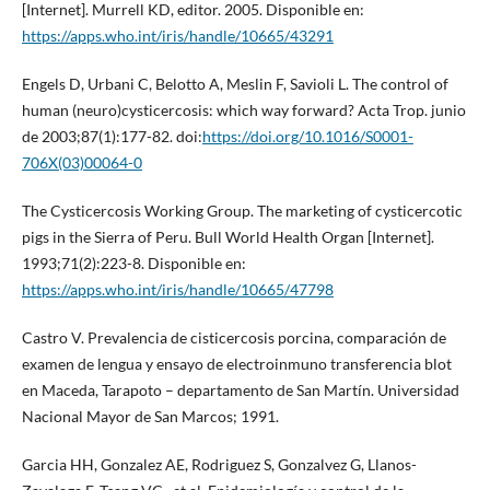
[Internet]. Murrell KD, editor. 2005. Disponible en:
https://apps.who.int/iris/handle/10665/43291
Engels D, Urbani C, Belotto A, Meslin F, Savioli L. The control of
human (neuro)cysticercosis: which way forward? Acta Trop. junio
de 2003;87(1):177-82. doi:
https://doi.org/10.1016/S0001-
706X(03)00064-0
The Cysticercosis Working Group. The marketing of cysticercotic
pigs in the Sierra of Peru. Bull World Health Organ [Internet].
1993;71(2):223-8. Disponible en:
https://apps.who.int/iris/handle/10665/47798
Castro V. Prevalencia de cisticercosis porcina, comparación de
examen de lengua y ensayo de electroinmuno transferencia blot
en Maceda, Tarapoto – departamento de San Martín. Universidad
Nacional Mayor de San Marcos; 1991.
Garcia HH, Gonzalez AE, Rodriguez S, Gonzalvez G, Llanos-