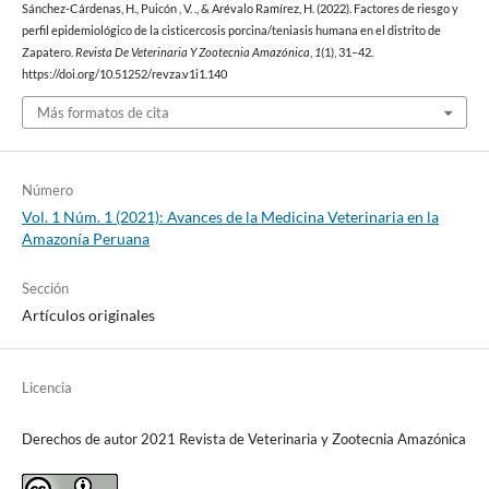
Sánchez-Cárdenas, H., Puicón , V. ., & Arévalo Ramírez, H. (2022). Factores de riesgo y
perfil epidemiológico de la cisticercosis porcina/teniasis humana en el distrito de
Zapatero.
Revista De Veterinaria Y Zootecnia Amazónica
,
1
(1), 31–42.
https://doi.org/10.51252/revza.v1i1.140
Más formatos de cita
Número
Vol. 1 Núm. 1 (2021): Avances de la Medicina Veterinaria en la
Amazonía Peruana
Sección
Artículos originales
Licencia
Derechos de autor 2021 Revista de Veterinaria y Zootecnia Amazónica