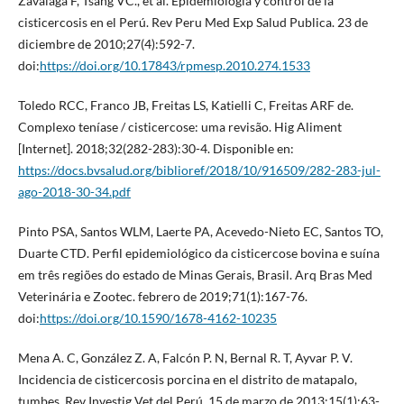
Zavalaga F, Tsang VC., et al. Epidemiología y control de la
cisticercosis en el Perú. Rev Peru Med Exp Salud Publica. 23 de
diciembre de 2010;27(4):592-7.
doi:
https://doi.org/10.17843/rpmesp.2010.274.1533
Toledo RCC, Franco JB, Freitas LS, Katielli C, Freitas ARF de.
Complexo teníase / cisticercose: uma revisão. Hig Aliment
[Internet]. 2018;32(282-283):30-4. Disponible en:
https://docs.bvsalud.org/biblioref/2018/10/916509/282-283-jul-
ago-2018-30-34.pdf
Pinto PSA, Santos WLM, Laerte PA, Acevedo-Nieto EC, Santos TO,
Duarte CTD. Perfil epidemiológico da cisticercose bovina e suína
em três regiões do estado de Minas Gerais, Brasil. Arq Bras Med
Veterinária e Zootec. febrero de 2019;71(1):167-76.
doi:
https://doi.org/10.1590/1678-4162-10235
Mena A. C, González Z. A, Falcón P. N, Bernal R. T, Ayvar P. V.
Incidencia de cisticercosis porcina en el distrito de matapalo,
tumbes. Rev Investig Vet del Perú. 15 de marzo de 2013;15(1):63-