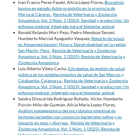
Ivan Franco Perez-Fasabi, Alicia López-Flores,
Brucelosis
bovina en ganado doble propósito en la provincia de
Mariscal Cáceres
,
Revista de Veterinaria y Zootecnia
Amazónica: Vol. 3 Núm. 1 (2023): Sanidad y producción: Un
enfoque medular integrado para el bienestar animal
Ronald Rolando Mori-Pezo, Pedro Mendoza-Tamani,
Humberto Marcial Apagüeño-Vasquez,
Reporte de miasis
en Ameerega bassleri (Anura: Dendrobatidae) en la región
San Martín, Perú
,
Revista de Veterinaria y Zootecnia
Amazónica: Vol. 5 Núm. 2 (2025): Revista de Veterinaria y
Zootecnia Amazónica
Luis Alberto Vilela-Cacho,
Estrategias de gestión de salud
pública en los establecimientos de salud de San Marcos y
Cajabamba, Cajamarca
,
Revista de Veterinaria y Zootecnia
Amazónica: Vol. 3 Núm. 1 (2023): Sanidad y producción: Un
enfoque medular integrado para el bienestar animal
Sandra Dioscórida Rodríguez-Rufasto, Víctor Humberto
Puicón-Niño-de-Guzmán, Alicia Maria Lopez-Flores,
Análisis metagenómico del microbioma intestinal en
lechones lactantes con consorcio bacteriano nativo y su
impacto en peso y diarreas
,
Revista de Veterinaria y
Zootecnia Amazónica: Vol. 5 Núm. 1 (2025): Revista de
Veterinaria y Zootecnia Amazónica