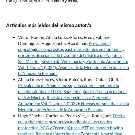
trabajo, revista, volumen, numero y fecha).
Artículos más leídos del mismo autor/a
Victor Puicón, Alicia López-Flores, Fredy Fabian-
Dominguez, Hugo Sánchez-Cárdenas,
Prevalencia
coprológica de parásitos gastrointestinales en humanos y
porcinos de crianza de traspatio del distrito de Zapatero,
San Martín
,
Revista de Veterinaria y Zootecnia Amazónica:
Vol. 1 Núm. 1 (2021): Avances de la Medicina Veterinaria en
la Amazonía Peruana
Alicia López-Flores, Víctor Puicón, Ronal Cubas-Oblitas,
Prevalencia de Anaplasma spp. en caninos mediante la
prueba rápida de ELISA (Snap 4dx plus test) en la provincia
de San Martín
,
Revista de Veterinaria y Zootecnia
Amazónica: Vol. 2 Núm. 1 (2022): Nuevas perspectivas en la
Medicina Veterinaria de la Amazonía Peruana
Hugo Sánchez-Cárdenas, Pedro Vargas-Rodríguez,
Efecto
en la eficiente reproductiva mediante el uso de dos
protocolos (eCG y Ovsynch) para IATF en ganado bovino
tropical
,
Revista de Veterinaria y Zootecnia Amazónica: