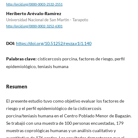
http://orcid.org/0000-0003-2532-2551
Heriberto Arévalo-Ramírez
Universidad Nacional de San Martin - Tarapoto
http://orcid.org/0000-0002-3252-6301
DOI:
https://doi.org/10.51252/revza.v1i1.140
Palabras clave:
cisticercosis porcina, factores de riesgo, perfil
epidemiológico, teniasis humana
Resumen
El presente estudio tuvo como objetivo evaluar los factores de
riesgo y el perfil epidemiológico de la cisticercosis
porcina/teniasis humana en el Centro Poblado Menor de Bagazán.
Se trabajó con una muestra de 100 personas encuestadas, 179
muestras coprológicas humanas y un análisis cualitativo y
cuantitativo de 176 cerdos. Los resultados demostraron que el