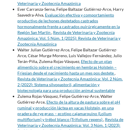
Veterinaria y Zootecnia Amazónica
Ever Carranza-Serna, Felipe Baltazar Gutiérrez-Arce, Harry
Saavedra-Alva,
Evaluación efectiva y comportamiento
productivo de lechones destetados castrados
hormonalmente frente a castrados quirúrgicamente en la
Región San Martín
,
Revista de Veterinaria y Zootecnia
Amazónica: Vol. 5 Núm. 1 (2025): Revista de Veterinaria y
Zootecnia Amazónica
Walter Julian Gutiérrez-Arce, Felipe Baltazar Gutiérrez-
Arce, César Murga-Moreno, Luis Vallejos-Fernández, Julio
Terán-Piña, Zulema Rojas-Vásquez,
Efecto de un plan
alimenticio sobre el crecimiento en hembras Holstein –
Friesian desde el nacimiento hasta un mes pos destete
,
Revista de Veterinaria y Zootecnia Amazónica: Vol. 2 Núm.
2 (2022): Sistema silvopastoril, alimentación y
biotecnología para una producción animal sustentable
Zulema Rojas-Vásquez, Felipe Gutiérrez-Arce, Walter
Gutiérrez-Arce,
Efecto de la altura de pastura sobre el pH
ruminal y producción láctea en vacas Holstein, en una
pradera de rye grass – ecotipo cajamarquino (Lolium
multiflorium) y trébol blanco (Trifolium repens)
,
Revista de
Veterinaria y Zootecnia Amazónica: Vol. 3 Núm. 1 (2023):