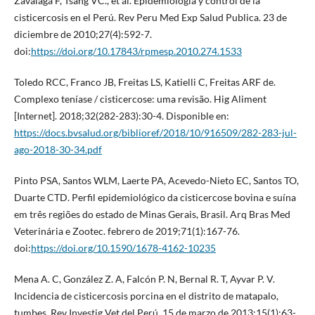
Zavalaga F, Tsang VC., et al. Epidemiología y control de la
cisticercosis en el Perú. Rev Peru Med Exp Salud Publica. 23 de
diciembre de 2010;27(4):592-7.
doi:
https://doi.org/10.17843/rpmesp.2010.274.1533
Toledo RCC, Franco JB, Freitas LS, Katielli C, Freitas ARF de.
Complexo teníase / cisticercose: uma revisão. Hig Aliment
[Internet]. 2018;32(282-283):30-4. Disponible en:
https://docs.bvsalud.org/biblioref/2018/10/916509/282-283-jul-
ago-2018-30-34.pdf
Pinto PSA, Santos WLM, Laerte PA, Acevedo-Nieto EC, Santos TO,
Duarte CTD. Perfil epidemiológico da cisticercose bovina e suína
em três regiões do estado de Minas Gerais, Brasil. Arq Bras Med
Veterinária e Zootec. febrero de 2019;71(1):167-76.
doi:
https://doi.org/10.1590/1678-4162-10235
Mena A. C, González Z. A, Falcón P. N, Bernal R. T, Ayvar P. V.
Incidencia de cisticercosis porcina en el distrito de matapalo,
tumbes. Rev Investig Vet del Perú. 15 de marzo de 2013;15(1):63-