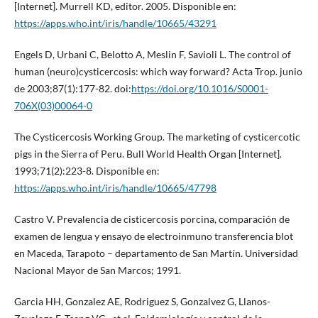
[Internet]. Murrell KD, editor. 2005. Disponible en:
https://apps.who.int/iris/handle/10665/43291
Engels D, Urbani C, Belotto A, Meslin F, Savioli L. The control of
human (neuro)cysticercosis: which way forward? Acta Trop. junio
de 2003;87(1):177-82. doi:
https://doi.org/10.1016/S0001-
706X(03)00064-0
The Cysticercosis Working Group. The marketing of cysticercotic
pigs in the Sierra of Peru. Bull World Health Organ [Internet].
1993;71(2):223-8. Disponible en:
https://apps.who.int/iris/handle/10665/47798
Castro V. Prevalencia de cisticercosis porcina, comparación de
examen de lengua y ensayo de electroinmuno transferencia blot
en Maceda, Tarapoto – departamento de San Martín. Universidad
Nacional Mayor de San Marcos; 1991.
Garcia HH, Gonzalez AE, Rodriguez S, Gonzalvez G, Llanos-