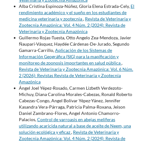
Alba Cristina Espinoza-Núñez, Gloria Elena Estrada-Cely,
El
rendimiento académico y el sueño en los estudiantes de
medicina veterinaria y zootecnia
,
Revista de Veterinaria y
Zootecnia Amazónica: Vol. 4 Núm. 2 (2024): Revista de
Veterinaria y Zootecnia Amazónica
Guillermo Rojas-Tuesta, Otto Angelo Zea-Mendoza, Javier
Ñaupari-Vásquez, Haydée Cárdenas-De-Jurado, Segundo
Gamarra-Carrillo,
Aplicación de los Sistemas de
Información Geográfica (SIG) para la mapificación y
monitoreo de zoonosis importantes en salud pública
,
Revista de Veterinaria y Zootecnia Amazónica: Vol. 6 Núm.
2 (2026): Revistas Revista de Veterinaria y Zootecnia
Amazónica
Ángel Joel Yépez-Rosado, Carmen Lizbeth Verdezoto-
Michuy, Diana Carolina Morales-Cabezas, Ronald Roberto
Cabezas-Congo, Angel Bolívar Yépez-Yánez, Jennifer
Kasandra Vera-Párraga, Patricia Palma-Roxana, Jeison
Daniel Zambrano-Flores, Angel Antonio Chamorro-
Palacios,
Control de varroasis en abejas melíferas
utilizando acaricida natural a base de aceite de Neem, una
solución ecológica y eficaz
,
Revista de Veterinaria y
Zootecnia Amazónica: Vol. 4 Núm. 2 (2024): Revista de