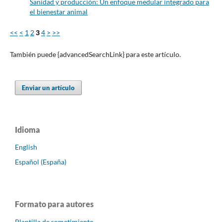
Sanidad y producción: Un enfoque medular integrado para
el bienestar animal
<<
<
1
2
3
4
>
>>
También puede {advancedSearchLink} para este artículo.
Enviar un artículo
Idioma
English
Español (España)
Formato para autores
Plantilla de sometimiento