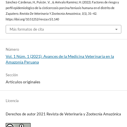
Sánchez-Cárdenas, H., Puicón , V. ., & Arévalo Ramírez, H. (2022). Factores de riesgo y
perfil epidemiológico de la cisticercosis porcina/teniasis humana en el distrito de
Zapatero.
Revista De Veterinaria Y Zootecnia Amazónica
,
1
(1), 31–42.
https://doi.org/10.51252/revza.v1i1.140
Más formatos de cita
Número
Vol. 1 Núm. 1 (2021): Avances de la Medicina Veterinaria en la
Amazonía Peruana
Sección
Artículos originales
Licencia
Derechos de autor 2021 Revista de Veterinaria y Zootecnia Amazónica