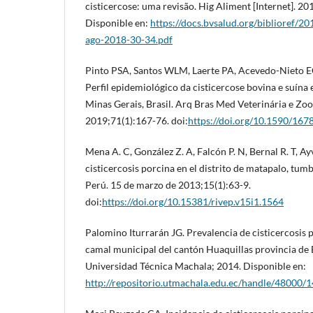
cisticercose: uma revisão. Hig Aliment [Internet]. 2
Disponible en:
https://docs.bvsalud.org/biblioref/
ago-2018-30-34.pdf
Pinto PSA, Santos WLM, Laerte PA, Acevedo-Nieto E
Perfil epidemiológico da cisticercose bovina e suína 
Minas Gerais, Brasil. Arq Bras Med Veterinária e Zoo
2019;71(1):167-76. doi:
https://doi.org/10.1590/16
Mena A. C, González Z. A, Falcón P. N, Bernal R. T, Ayv
cisticercosis porcina en el distrito de matapalo, tumb
Perú. 15 de marzo de 2013;15(1):63-9.
doi:
https://doi.org/10.15381/rivep.v15i1.1564
Palomino Iturrarán JG. Prevalencia de cisticercosis 
camal municipal del cantón Huaquillas provincia de E
Universidad Técnica Machala; 2014. Disponible en:
http://repositorio.utmachala.edu.ec/handle/48000/