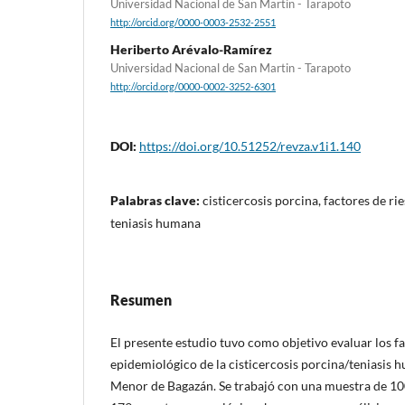
Universidad Nacional de San Martin - Tarapoto
http://orcid.org/0000-0003-2532-2551
Heriberto Arévalo-Ramírez
Universidad Nacional de San Martin - Tarapoto
http://orcid.org/0000-0002-3252-6301
DOI:
https://doi.org/10.51252/revza.v1i1.140
Palabras clave:
cisticercosis porcina, factores de ri
teniasis humana
Resumen
El presente estudio tuvo como objetivo evaluar los fac
epidemiológico de la cisticercosis porcina/teniasis
Menor de Bagazán. Se trabajó con una muestra de 10