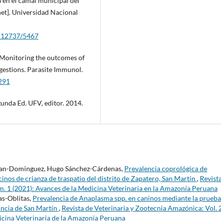
 en el camal municipal del
net]. Universidad Nacional
0.12737/5467
Monitoring the outcomes of
ggestions. Parasite Immunol.
2291
gunda Ed. UFV, editor. 2014.
abian-Dominguez, Hugo Sánchez-Cárdenas,
Prevalencia coprológica de
inos de crianza de traspatio del distrito de Zapatero, San Martín
,
Revist
m. 1 (2021): Avances de la Medicina Veterinaria en la Amazonía Peruana
as-Oblitas,
Prevalencia de Anaplasma spp. en caninos mediante la prueba
vincia de San Martín
,
Revista de Veterinaria y Zootecnia Amazónica: Vol. 
icina Veterinaria de la Amazonía Peruana