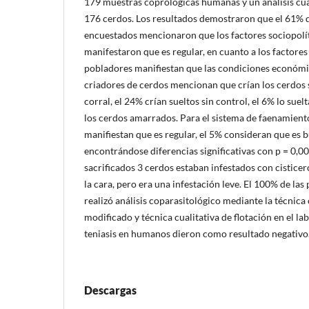
179 muestras coprológicas humanas y un análisis cual
176 cerdos. Los resultados demostraron que el 61% 
encuestados mencionaron que los factores sociopolí
manifestaron que es regular, en cuanto a los factore
pobladores manifiestan que las condiciones económic
criadores de cerdos mencionan que crían los cerdos 
corral, el 24% crían sueltos sin control, el 6% lo suel
los cerdos amarrados. Para el sistema de faenamient
manifiestan que es regular, el 5% consideran que es 
encontrándose diferencias significativas con p = 0,00
sacrificados 3 cerdos estaban infestados con cistice
la cara, pero era una infestación leve. El 100% de las
realizó análisis coparasitológico mediante la técnic
modificado y técnica cualitativa de flotación en el la
teniasis en humanos dieron como resultado negativo
Descargas