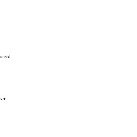
cional
e
uier