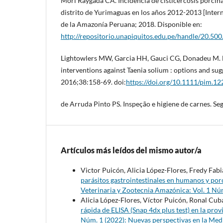
Mori Raygada CA. Incidencia de cisticercosis porcina
distrito de Yurimaguas en los años 2012-2013 [Inter
de la Amazonía Peruana; 2018. Disponible en:
http://repositorio.unapiquitos.edu.pe/handle/20.50
Lightowlers MW, Garcia HH, Gauci CG, Donadeu M. 
interventions against Taenia solium : options and su
2016;38:158-69. doi:
https://doi.org/10.1111/pim.1
de Arruda Pinto PS. Inspeção e higiene de carnes. Se
Artículos más leídos del mismo autor/a
Victor Puicón, Alicia López-Flores, Fredy F
parásitos gastrointestinales en humanos y porc
Veterinaria y Zootecnia Amazónica: Vol. 1 Nú
Alicia López-Flores, Víctor Puicón, Ronal Cub
rápida de ELISA (Snap 4dx plus test) en la pro
Núm. 1 (2022): Nuevas perspectivas en la Med