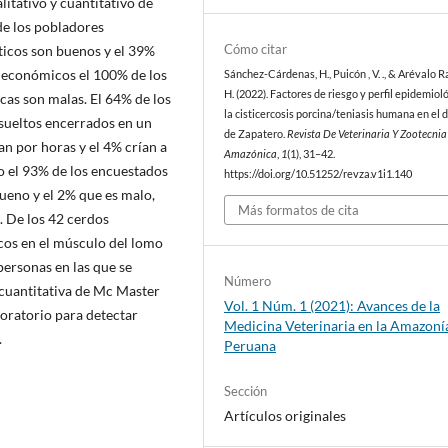
itativo y cuantitativo de
de los pobladores
Cómo citar
ticos son buenos y el 39%
s económicos el 100% de los
Sánchez-Cárdenas, H., Puicón , V. ., & Arévalo R
H. (2022). Factores de riesgo y perfil epidemiol
as son malas. El 64% de los
la cisticercosis porcina/teniasis humana en el d
sueltos encerrados en un
de Zapatero.
Revista De Veterinaria Y Zootecnia
tan por horas y el 4% crían a
Amazónica
,
1
(1), 31–42.
o el 93% de los encuestados
https://doi.org/10.51252/revza.v1i1.140
bueno y el 2% que es malo,
Más formatos de cita
. De los 42 cerdos
rcos en el músculo del lomo
 personas en las que se
Número
a cuantitativa de Mc Master
Vol. 1 Núm. 1 (2021): Avances de la
boratorio para detectar
Medicina Veterinaria en la Amazoní
.
Peruana
Sección
Artículos originales