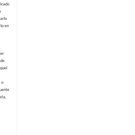
licado
a
arlo
rlo en
cer
 de
aquel
, o
fuente
sta,