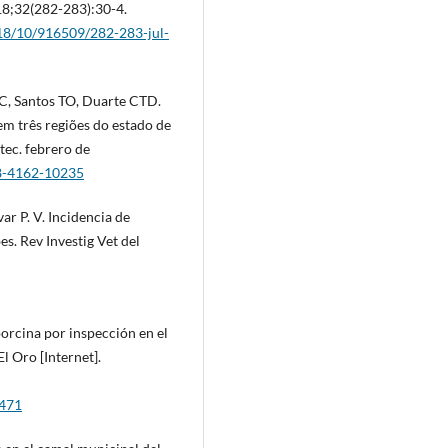
018;32(282-283):30-4.
2018/10/916509/282-283-jul-
C, Santos TO, Duarte CTD.
em três regiões do estado de
tec. febrero de
78-4162-10235
ar P. V. Incidencia de
es. Rev Investig Vet del
porcina por inspección en el
l Oro [Internet].
1471