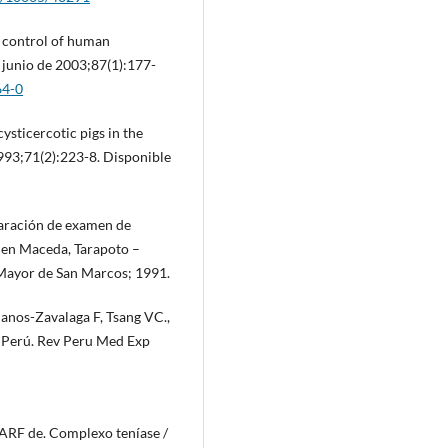
he control of human
 junio de 2003;87(1):177-
64-0
sticercotic pigs in the
1993;71(2):223-8. Disponible
paración de examen de
 en Maceda, Tarapoto –
Mayor de San Marcos; 1991.
lanos-Zavalaga F, Tsang VC.,
el Perú. Rev Peru Med Exp
s ARF de. Complexo teníase /