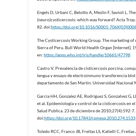
Engels D, Urbani C, Belotto A, Meslin F, Savioli L. T
(neuro)cysticercosis: which way forward? Acta Trop.
82. doi:
https://doi.org/10.1016/S0001-706X(03)000
The Cysticercosis Working Group. The marketing of cy
Sierra of Peru. Bull World Health Organ [Internet]. 
en:
https://apps.who.int/iris/handle/10665/47798
Castro V. Prevalencia de cisticercosis porcina, com
lengua y ensayo de electroinmuno transferencia blot
departamento de San Martín. Universidad Nacional 
Garcia HH, Gonzalez AE, Rodriguez S, Gonzalvez G, L
et al. Epidemiología y control de la cisticercosis en 
Salud Publica. 23 de diciembre de 2010;27(4):592-7.
doi:
https://doi.org/10.17843/rpmesp.2010.274.1533
Toledo RCC, Franco JB, Freitas LS, Katielli C, Freita