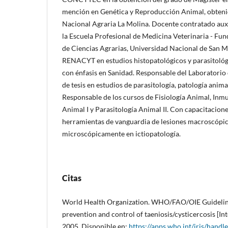
mención en Genética y Reproducción Animal, obteni
Nacional Agraria La Molina. Docente contratado auxi
la Escuela Profesional de Medicina Veterinaria - Fun
de Ciencias Agrarias, Universidad Nacional de San M
RENACYT en estudios histopatológicos y parasitológ
con énfasis en Sanidad. Responsable del Laboratorio
de tesis en estudios de parasitología, patología animal
Responsable de los cursos de Fisiología Animal, Inm
Animal I y Parasitología Animal II. Con capacitacione
herramientas de vanguardia de lesiones macroscópi
microscópicamente en ictiopatología.
Citas
World Health Organization. WHO/FAO/OIE Guidelines
prevention and control of taeniosis/cysticercosis [Int
2005. Disponible en:
https://apps.who.int/iris/hand