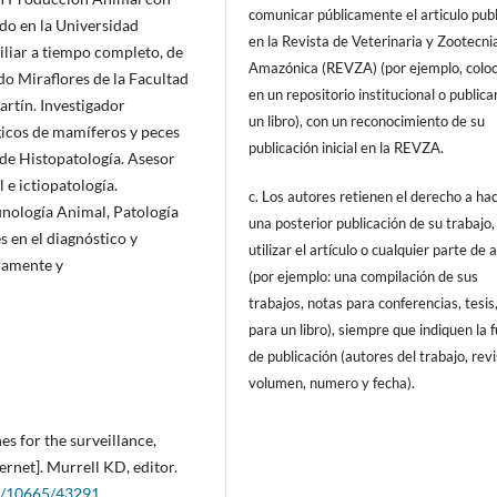
comunicar públicamente el articulo pub
do en la Universidad
en la Revista de Veterinaria y Zootecni
liar a tiempo completo, de
Amazónica (REVZA) (por ejemplo, coloc
do Miraflores de la Facultad
en un repositorio institucional o publica
artín. Investigador
un libro), con un reconocimiento de su
icos de mamíferos y peces
publicación inicial en la REVZA.
 de Histopatología. Asesor
 e ictiopatología.
c. Los autores retienen el derecho a ha
unología Animal, Patología
una posterior publicación de su trabajo,
s en el diagnóstico y
utilizar el artículo o cualquier parte de 
camente y
(por ejemplo: una compilación de sus
trabajos, notas para conferencias, tesis
para un libro), siempre que indiquen la 
de publicación (autores del trabajo, revi
volumen, numero y fecha).
 for the surveillance,
ernet]. Murrell KD, editor.
le/10665/43291