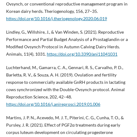
Ovsynch, or conventional reproductive management program in
Korean dairy herds. Theriogenology, 156, 27–35.
https://doi.org/10.1016/j.theriogenology.2020.06.019
Lindley, G., Willshire, J., & Van Winden, S. (2021). Reproductive
Performance and Partial Budget Analysis of a Prostaglandin or a
Modified Ovsynch Protocol in Autumn Calving Dairy Herds.
Animals, 11(4), 1031.
https://doi.org/10.3390/ani11041031
Luchterhand, M., Gamarra, C. A., Gennari, R. S., Carvalho, P. D.,
Barletta, R. V., & Souza, A. H. (2019). Ovulation and fertility
response to commercially available GnRH products in lactating
cows synchronized with the Double-Ovsynch protocol. Animal
Reproduction Science, 202, 42–48.
https://doi.org/10.1016/j.anireprosci.2019.01.006
Martins, J. P. N., Acevedo, M. J. T., Piterini, C. G., Cunha, T. O., &
Pursley, J. R. (2021). Effect of PGF2α treatments during early
corpus luteum development on circulating progesterone