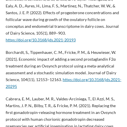
Ealy, A. D., Ayres, H., Lima, F. S., Martinez, N., Thatcher, W. W., &
Santos, J. E. P. (2022). Effects of progesterone concentrations and
follicular wave during growth of the ovulatory follicle on
conceptus and endometrial transcriptome in dairy cows. Journal
of Dairy Science, 105(1), 889–903.
https://doi.org/10.3168/jds.2021-20193
Borchardt, S., Tippenhauer, C. M., Fricke, P. M., & Heuwieser, W.
(2021). Economic impact of adding a second prostaglandin F2α
treatment during an Ovsynch protocol using a meta-analytical
assessment and a stochastic simulation model. Journal of Dairy
Science, 104(11), 12153–12163.
https://doi.org/10.3168/jds.2021-
20295
Cabrera, E. M., Lauber, M. R., Valdes-Arciniega, T., El Azzi, M. S.,
Martins, J. P. N., Bilby, T. R., & Fricke, P. M. (2021). Replacing the
first gonadotropin-releasing hormone treatment in an Ovsynch
protocol with human chorionic gonadotropin decreased
pregnancies per artificial insemination in lactating dairy cows.