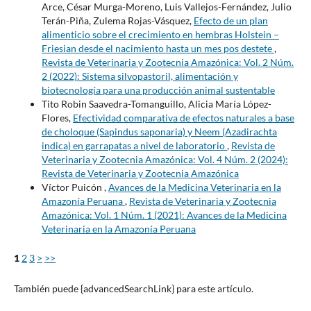
Arce, César Murga-Moreno, Luis Vallejos-Fernández, Julio
Terán-Piña, Zulema Rojas-Vásquez,
Efecto de un plan
alimenticio sobre el crecimiento en hembras Holstein –
Friesian desde el nacimiento hasta un mes pos destete
,
Revista de Veterinaria y Zootecnia Amazónica: Vol. 2 Núm.
2 (2022): Sistema silvopastoril, alimentación y
biotecnología para una producción animal sustentable
Tito Robin Saavedra-Tomanguillo, Alicia María López-
Flores,
Efectividad comparativa de efectos naturales a base
de choloque (Sapindus saponaria) y Neem (Azadirachta
indica) en garrapatas a nivel de laboratorio
,
Revista de
Veterinaria y Zootecnia Amazónica: Vol. 4 Núm. 2 (2024):
Revista de Veterinaria y Zootecnia Amazónica
Víctor Puicón ,
Avances de la Medicina Veterinaria en la
Amazonía Peruana
,
Revista de Veterinaria y Zootecnia
Amazónica: Vol. 1 Núm. 1 (2021): Avances de la Medicina
Veterinaria en la Amazonía Peruana
1
2
3
>
>>
También puede {advancedSearchLink} para este artículo.