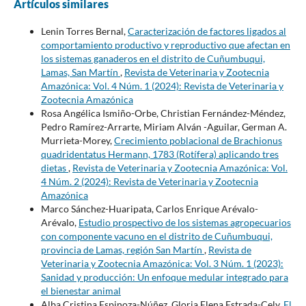
Artículos similares
Lenin Torres Bernal,
Caracterización de factores ligados al
comportamiento productivo y reproductivo que afectan en
los sistemas ganaderos en el distrito de Cuñumbuqui,
Lamas, San Martín
,
Revista de Veterinaria y Zootecnia
Amazónica: Vol. 4 Núm. 1 (2024): Revista de Veterinaria y
Zootecnia Amazónica
Rosa Angélica Ismiño-Orbe, Christian Fernández-Méndez,
Pedro Ramírez-Arrarte, Miriam Alván -Aguilar, German A.
Murrieta-Morey,
Crecimiento poblacional de Brachionus
quadridentatus Hermann, 1783 (Rotífera) aplicando tres
dietas
,
Revista de Veterinaria y Zootecnia Amazónica: Vol.
4 Núm. 2 (2024): Revista de Veterinaria y Zootecnia
Amazónica
Marco Sánchez-Huaripata, Carlos Enrique Arévalo-
Arévalo,
Estudio prospectivo de los sistemas agropecuarios
con componente vacuno en el distrito de Cuñumbuqui,
provincia de Lamas, región San Martín
,
Revista de
Veterinaria y Zootecnia Amazónica: Vol. 3 Núm. 1 (2023):
Sanidad y producción: Un enfoque medular integrado para
el bienestar animal
Alba Cristina Espinoza-Núñez, Gloria Elena Estrada-Cely,
El