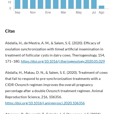
Citas
Abdalla, H., de Mestre, A. M., & Salem, S. E. (2020). Efficacy of
ovulation synchronization with timed artificial insemination in
treatment of follicular cysts in dairy cows. Theriogenology, 154,
171–180.
https://doi.org/10.1016/j.theriogenology.2020.05.029
Abdalla, H., Makau, D. N., & Salem, S. E. (2020). Treatment of cows
that fail to respond to pre-synchronization treatments with a
CIDR-Ovsynch regimen improves the overall pregnancy
percentage after a double Ovsynch treatment regimen. Animal
Reproduction Science, 216, 106356.
https://doi.org/10.1016/j.anireprosci.2020.106356