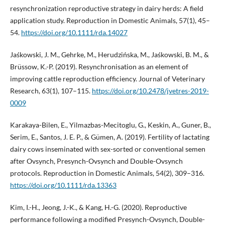
resynchronization reproductive strategy in dairy herds: A field
application study. Reproduction in Domestic Animals, 57(1), 45–
54.
https://doi.org/10.1111/rda.14027
Jaśkowski, J. M., Gehrke, M., Herudzińska, M., Jaśkowski, B. M., &
Brüssow, K.-P. (2019). Resynchronisation as an element of
improving cattle reproduction efficiency. Journal of Veterinary
Research, 63(1), 107–115.
https://doi.org/10.2478/jvetres-2019-
0009
Karakaya-Bilen, E., Yilmazbas-Mecitoglu, G., Keskin, A., Guner, B.,
Serim, E., Santos, J. E. P., & Gümen, A. (2019). Fertility of lactating
dairy cows inseminated with sex-sorted or conventional semen
after Ovsynch, Presynch-Ovsynch and Double-Ovsynch
protocols. Reproduction in Domestic Animals, 54(2), 309–316.
https://doi.org/10.1111/rda.13363
Kim, I.-H., Jeong, J.-K., & Kang, H.-G. (2020). Reproductive
performance following a modified Presynch-Ovsynch, Double-