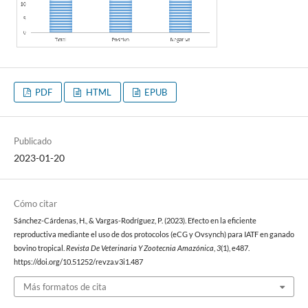
PDF
HTML
EPUB
Publicado
2023-01-20
Cómo citar
Sánchez-Cárdenas, H., & Vargas-Rodríguez, P. (2023). Efecto en la eficiente
reproductiva mediante el uso de dos protocolos (eCG y Ovsynch) para IATF en ganado
bovino tropical.
Revista De Veterinaria Y Zootecnia Amazónica
,
3
(1), e487.
https://doi.org/10.51252/revza.v3i1.487
Más formatos de cita