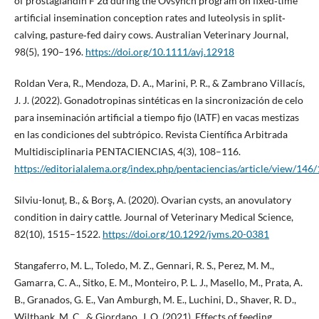
of prostaglandin F 2α during the Ovsynch program on fixed‐time
artificial insemination conception rates and luteolysis in split‐
calving, pasture‐fed dairy cows. Australian Veterinary Journal,
98(5), 190–196.
https://doi.org/10.1111/avj.12918
Roldan Vera, R., Mendoza, D. A., Marini, P. R., & Zambrano Villacís,
J. J. (2022). Gonadotropinas sintéticas en la sincronización de celo
para inseminación artificial a tiempo fijo (IATF) en vacas mestizas
en las condiciones del subtrópico. Revista Científica Arbitrada
Multidisciplinaria PENTACIENCIAS, 4(3), 108–116.
https://editorialalema.org/index.php/pentaciencias/article/view/146
Silviu-Ionuț, B., & Borş, A. (2020). Ovarian cysts, an anovulatory
condition in dairy cattle. Journal of Veterinary Medical Science,
82(10), 1515–1522.
https://doi.org/10.1292/jvms.20-0381
Stangaferro, M. L., Toledo, M. Z., Gennari, R. S., Perez, M. M.,
Gamarra, C. A., Sitko, E. M., Monteiro, P. L. J., Masello, M., Prata, A.
B., Granados, G. E., Van Amburgh, M. E., Luchini, D., Shaver, R. D.,
Wiltbank, M. C., & Giordano, J. O. (2021). Effects of feeding