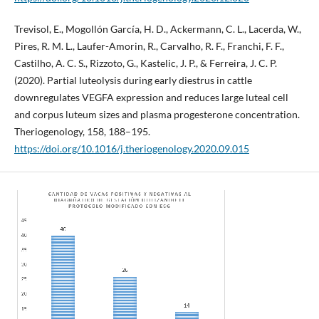
Trevisol, E., Mogollón García, H. D., Ackermann, C. L., Lacerda, W.,
Pires, R. M. L., Laufer-Amorin, R., Carvalho, R. F., Franchi, F. F.,
Castilho, A. C. S., Rizzoto, G., Kastelic, J. P., & Ferreira, J. C. P.
(2020). Partial luteolysis during early diestrus in cattle
downregulates VEGFA expression and reduces large luteal cell
and corpus luteum sizes and plasma progesterone concentration.
Theriogenology, 158, 188–195.
https://doi.org/10.1016/j.theriogenology.2020.09.015