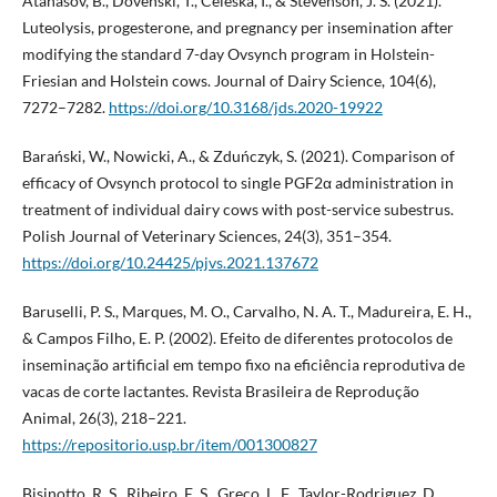
Atanasov, B., Dovenski, T., Celeska, I., & Stevenson, J. S. (2021).
Luteolysis, progesterone, and pregnancy per insemination after
modifying the standard 7-day Ovsynch program in Holstein-
Friesian and Holstein cows. Journal of Dairy Science, 104(6),
7272–7282.
https://doi.org/10.3168/jds.2020-19922
Barański, W., Nowicki, A., & Zduńczyk, S. (2021). Comparison of
efficacy of Ovsynch protocol to single PGF2α administration in
treatment of individual dairy cows with post-service subestrus.
Polish Journal of Veterinary Sciences, 24(3), 351–354.
https://doi.org/10.24425/pjvs.2021.137672
Baruselli, P. S., Marques, M. O., Carvalho, N. A. T., Madureira, E. H.,
& Campos Filho, E. P. (2002). Efeito de diferentes protocolos de
inseminação artificial em tempo fixo na eficiência reprodutiva de
vacas de corte lactantes. Revista Brasileira de Reprodução
Animal, 26(3), 218–221.
https://repositorio.usp.br/item/001300827
Bisinotto, R. S., Ribeiro, E. S., Greco, L. F., Taylor-Rodriguez, D.,