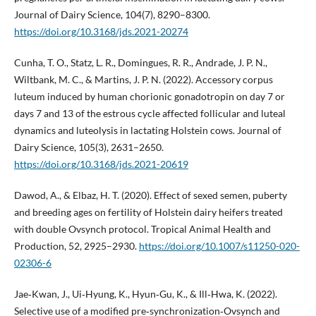
Journal of Dairy Science, 104(7), 8290–8300.
https://doi.org/10.3168/jds.2021-20274
Cunha, T. O., Statz, L. R., Domingues, R. R., Andrade, J. P. N.,
Wiltbank, M. C., & Martins, J. P. N. (2022). Accessory corpus
luteum induced by human chorionic gonadotropin on day 7 or
days 7 and 13 of the estrous cycle affected follicular and luteal
dynamics and luteolysis in lactating Holstein cows. Journal of
Dairy Science, 105(3), 2631–2650.
https://doi.org/10.3168/jds.2021-20619
Dawod, A., & Elbaz, H. T. (2020). Effect of sexed semen, puberty
and breeding ages on fertility of Holstein dairy heifers treated
with double Ovsynch protocol. Tropical Animal Health and
Production, 52, 2925–2930.
https://doi.org/10.1007/s11250-020-
02306-6
Jae‐Kwan, J., Ui‐Hyung, K., Hyun‐Gu, K., & Ill‐Hwa, K. (2022).
Selective use of a modified pre‐synchronization‐Ovsynch and