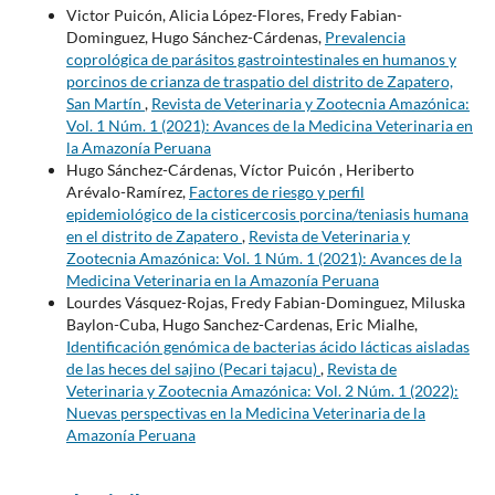
Victor Puicón, Alicia López-Flores, Fredy Fabian-
Dominguez, Hugo Sánchez-Cárdenas,
Prevalencia
coprológica de parásitos gastrointestinales en humanos y
porcinos de crianza de traspatio del distrito de Zapatero,
San Martín
,
Revista de Veterinaria y Zootecnia Amazónica:
Vol. 1 Núm. 1 (2021): Avances de la Medicina Veterinaria en
la Amazonía Peruana
Hugo Sánchez-Cárdenas, Víctor Puicón , Heriberto
Arévalo-Ramírez,
Factores de riesgo y perfil
epidemiológico de la cisticercosis porcina/teniasis humana
en el distrito de Zapatero
,
Revista de Veterinaria y
Zootecnia Amazónica: Vol. 1 Núm. 1 (2021): Avances de la
Medicina Veterinaria en la Amazonía Peruana
Lourdes Vásquez-Rojas, Fredy Fabian-Dominguez, Miluska
Baylon-Cuba, Hugo Sanchez-Cardenas, Eric Mialhe,
Identificación genómica de bacterias ácido lácticas aisladas
de las heces del sajino (Pecari tajacu)
,
Revista de
Veterinaria y Zootecnia Amazónica: Vol. 2 Núm. 1 (2022):
Nuevas perspectivas en la Medicina Veterinaria de la
Amazonía Peruana