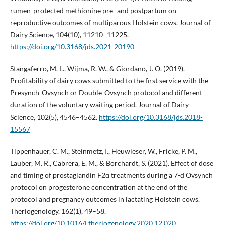
rumen-protected methionine pre- and postpartum on
reproductive outcomes of multiparous Holstein cows. Journal of
Dairy Science, 104(10), 11210–11225.
https://doi.org/10.3168/jds.2021-20190
Stangaferro, M. L., Wijma, R. W., & Giordano, J. O. (2019).
Profitability of dairy cows submitted to the first service with the
Presynch-Ovsynch or Double-Ovsynch protocol and different
duration of the voluntary waiting period. Journal of Dairy
Science, 102(5), 4546–4562.
https://doi.org/10.3168/jds.2018-
15567
Tippenhauer, C. M., Steinmetz, I., Heuwieser, W., Fricke, P. M.,
Lauber, M. R., Cabrera, E. M., & Borchardt, S. (2021). Effect of dose
and timing of prostaglandin F2α treatments during a 7-d Ovsynch
protocol on progesterone concentration at the end of the
protocol and pregnancy outcomes in lactating Holstein cows.
Theriogenology, 162(1), 49–58.
https://doi.org/10.1016/j.theriogenology.2020.12.020