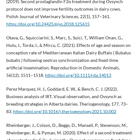
(2019). Second prostaglandin F2α treatment during Ovsynch
protocol does not improve fertility outcomes in dairy cows.
Polish Journal of Veterinary Sciences, 22(1), 157–161.
https://doi.org/10.24425/pjvs.2018.125615
Otava, G., Squicciarini, S., Marc, S., Suici, T., William Onan, G.,
Hutu, I., Torda, I., & Mircu, C. (2021). Effects of age and season on
conception rate of Mediterranean Italian Dairy Buffalo ( Bubalus
bubalis ) following oestrus synchronization and fixed‐time
artificial insemination. Reproduction in Domestic Animals,
56(12), 1511–1518.
https://doi.org/10.1111/rda.14013
Perez Marquez, H. J., Goddard, E. W., & Bench, C. J. (2022).
Business analysis of IRT, Visual observation, and Ovsynch as
breeding strategies in Alberta dairies. Theriogenology, 177, 73–
83.
https://doi.org/10.1016/j.theriogenology.2021.10.002
Rheinberger, J., Colson, D., Beggs, D., Mansell, P., Stevenson, M.,
Rheinberger, R., & Pyman, M. (2020). Effect of a second treatment