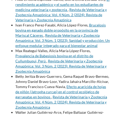
rendimiento académico y el sueño en los estudiantes de
medicina veterinaria y zootecnia
,
Revista de Veterinaria y
Zootecnia Amazónica: Vol. 4 Núm. 2 (2024): Revista de
Veterinaria y Zootecnia Amazónica
Ivan Franco Perez-Fasabi, Alicia López-Flores,
Brucelosis
bovina en ganado doble propósito en la provincia de
Mariscal Cáceres
,
Revista de Veterinaria y Zootecnia
Amazónica: Vol. 3 Núm. 1 (2023): Sanidad y producción: Un
enfoque medular integrado para el bienestar animal
Max Reategui-Valles, Alicia María López-Flores,
Prevalencia de Babesiosis bovina en el distrito de
Cuñumbuqui, Perú
,
Revista de Veterinaria y Zootecnia
Amazónica: Vol. 3 Núm. 2 (2023): Revista de Veterinaria y
Zootecnia Amazónica
Betty Jeritza Bravo-Guerrero, Gema Raquel Bravo-Bermeo,
Johnny Daniel Bravo-Loor, Yadira Jahaira Marcillo-Alcívar,
Tommy Francisco Cueva-Navia,
Efecto acaricida de hojas
de piñón (Jatropha curcas) en el control ecológico de
garrapatas en bovinos
,
Revista de Veterinaria y Zootecnia
Amazónica: Vol. 4 Núm. 2 (2024): Revista de Veterinaria y
Zootecnia Amazónica
Walter Julian Gutiérrez-Arce, Felipe Baltazar Gutiérrez-