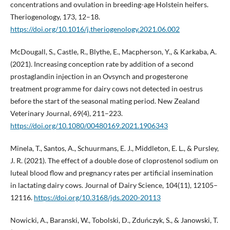
concentrations and ovulation in breeding-age Holstein heifers.
Theriogenology, 173, 12–18.
https://doi.org/10.1016/j.theriogenology.2021.06.002
McDougall, S., Castle, R., Blythe, E., Macpherson, Y., & Karkaba, A.
(2021). Increasing conception rate by addition of a second
prostaglandin injection in an Ovsynch and progesterone
treatment programme for dairy cows not detected in oestrus
before the start of the seasonal mating period. New Zealand
Veterinary Journal, 69(4), 211–223.
https://doi.org/10.1080/00480169.2021.1906343
Minela, T., Santos, A., Schuurmans, E. J., Middleton, E. L., & Pursley,
J. R. (2021). The effect of a double dose of cloprostenol sodium on
luteal blood flow and pregnancy rates per artificial insemination
in lactating dairy cows. Journal of Dairy Science, 104(11), 12105–
12116.
https://doi.org/10.3168/jds.2020-20113
Nowicki, A., Baranski, W., Tobolski, D., Zduńczyk, S., & Janowski, T.