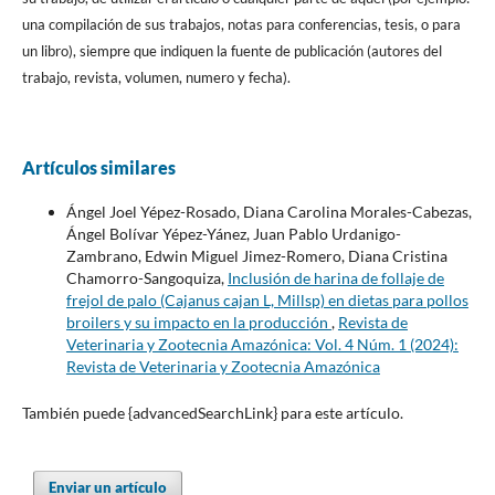
una compilación de sus trabajos, notas para conferencias, tesis, o para
un libro), siempre que indiquen la fuente de publicación (autores del
trabajo, revista, volumen, numero y fecha).
Artículos similares
Ángel Joel Yépez-Rosado, Diana Carolina Morales-Cabezas,
Ángel Bolívar Yépez-Yánez, Juan Pablo Urdanigo-
Zambrano, Edwin Miguel Jimez-Romero, Diana Cristina
Chamorro-Sangoquiza,
Inclusión de harina de follaje de
frejol de palo (Cajanus cajan L, Millsp) en dietas para pollos
broilers y su impacto en la producción
,
Revista de
Veterinaria y Zootecnia Amazónica: Vol. 4 Núm. 1 (2024):
Revista de Veterinaria y Zootecnia Amazónica
También puede {advancedSearchLink} para este artículo.
Enviar un artículo