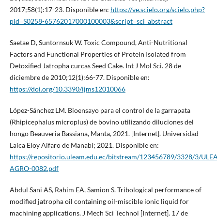
2017;58(1):17-23. Disponible en:
https://ve.scielo.org/scielo.php?
pid=S0258-65762017000100003&script=sci_abstract
Saetae D, Suntornsuk W. Toxic Compound, Anti-Nutritional
Factors and Functional Properties of Protein Isolated from
Detoxified Jatropha curcas Seed Cake. Int J Mol Sci. 28 de
diciembre de 2010;12(1):66-77. Disponible en:
https://doi.org/10.3390/ijms12010066
López-Sánchez LM. Bioensayo para el control de la garrapata
(Rhipicephalus microplus) de bovino utilizando diluciones del
hongo Beauveria Bassiana, Manta, 2021. [Internet]. Universidad
Laica Eloy Alfaro de Manabí; 2021. Disponible en:
https://repositorio.uleam.edu.ec/bitstream/123456789/3328/3/ULE
AGRO-0082.pdf
Abdul Sani AS, Rahim EA, Samion S. Tribological performance of
modified jatropha oil containing oil-miscible ionic liquid for
machining applications. J Mech Sci Technol [Internet]. 17 de