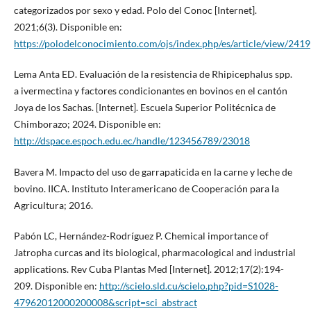
categorizados por sexo y edad. Polo del Conoc [Internet].
2021;6(3). Disponible en:
https://polodelconocimiento.com/ojs/index.php/es/article/view/2419
Lema Anta ED. Evaluación de la resistencia de Rhipicephalus spp.
a ivermectina y factores condicionantes en bovinos en el cantón
Joya de los Sachas. [Internet]. Escuela Superior Politécnica de
Chimborazo; 2024. Disponible en:
http://dspace.espoch.edu.ec/handle/123456789/23018
Bavera M. Impacto del uso de garrapaticida en la carne y leche de
bovino. IICA. Instituto Interamericano de Cooperación para la
Agricultura; 2016.
Pabón LC, Hernández-Rodríguez P. Chemical importance of
Jatropha curcas and its biological, pharmacological and industrial
applications. Rev Cuba Plantas Med [Internet]. 2012;17(2):194-
209. Disponible en:
http://scielo.sld.cu/scielo.php?pid=S1028-
47962012000200008&script=sci_abstract