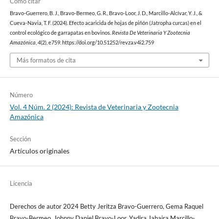
Cómo citar
Bravo-Guerrero, B. J., Bravo-Bermeo, G. R., Bravo-Loor, J. D., Marcillo-Alcívar, Y. J., &
Cueva-Navia, T. F. (2024). Efecto acaricida de hojas de piñón (Jatropha curcas) en el
control ecológico de garrapatas en bovinos.
Revista De Veterinaria Y Zootecnia
Amazónica
,
4
(2), e759. https://doi.org/10.51252/revza.v4i2.759
Más formatos de cita
Número
Vol. 4 Núm. 2 (2024): Revista de Veterinaria y Zootecnia
Amazónica
Sección
Artículos originales
Licencia
Derechos de autor 2024 Betty Jeritza Bravo-Guerrero, Gema Raquel
Bravo-Bermeo, Johnny Daniel Bravo-Loor, Yadira Jahaira Marcillo-