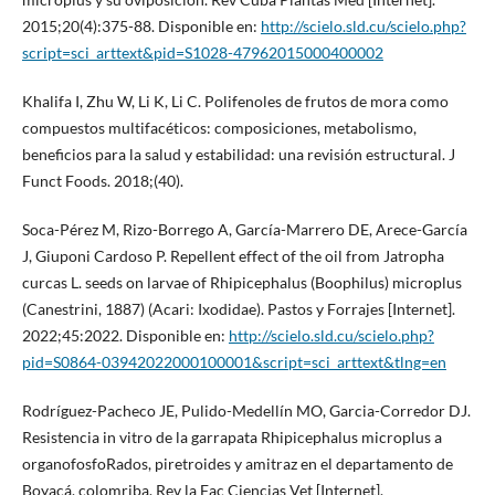
2015;20(4):375-88. Disponible en:
http://scielo.sld.cu/scielo.php?
script=sci_arttext&pid=S1028-47962015000400002
Khalifa I, Zhu W, Li K, Li C. Polifenoles de frutos de mora como
compuestos multifacéticos: composiciones, metabolismo,
beneficios para la salud y estabilidad: una revisión estructural. J
Funct Foods. 2018;(40).
Soca-Pérez M, Rizo-Borrego A, García-Marrero DE, Arece-García
J, Giuponi Cardoso P. Repellent effect of the oil from Jatropha
curcas L. seeds on larvae of Rhipicephalus (Boophilus) microplus
(Canestrini, 1887) (Acari: Ixodidae). Pastos y Forrajes [Internet].
2022;45:2022. Disponible en:
http://scielo.sld.cu/scielo.php?
pid=S0864-03942022000100001&script=sci_arttext&tlng=en
Rodríguez-Pacheco JE, Pulido-Medellín MO, Garcia-Corredor DJ.
Resistencia in vitro de la garrapata Rhipicephalus microplus a
organofosfoRados, piretroides y amitraz en el departamento de
Boyacá, colomriba. Rev la Fac Ciencias Vet [Internet].