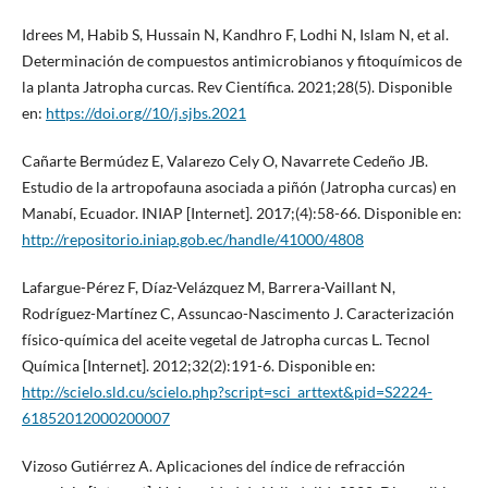
Idrees M, Habib S, Hussain N, Kandhro F, Lodhi N, Islam N, et al.
Determinación de compuestos antimicrobianos y fitoquímicos de
la planta Jatropha curcas. Rev Científica. 2021;28(5). Disponible
en:
https://doi.org//10/j.sjbs.2021
Cañarte Bermúdez E, Valarezo Cely O, Navarrete Cedeño JB.
Estudio de la artropofauna asociada a piñón (Jatropha curcas) en
Manabí, Ecuador. INIAP [Internet]. 2017;(4):58-66. Disponible en:
http://repositorio.iniap.gob.ec/handle/41000/4808
Lafargue-Pérez F, Díaz-Velázquez M, Barrera-Vaillant N,
Rodríguez-Martínez C, Assuncao-Nascimento J. Caracterización
físico-química del aceite vegetal de Jatropha curcas L. Tecnol
Química [Internet]. 2012;32(2):191-6. Disponible en:
http://scielo.sld.cu/scielo.php?script=sci_arttext&pid=S2224-
61852012000200007
Vizoso Gutiérrez A. Aplicaciones del índice de refracción