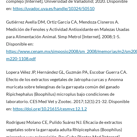
complejo [Internet]. Universidad de Valladolid; 2020. Disponible
en:
https://uvadoc.uva.es/handle/10324/50510
Gutiérrez Avella DM, Ortiz García CA, Mendoza Cisneros A.
Medición de Fenoles y Actividad Antioxidante en Malezas Usadas
para Alimentación Animal. Simp Metrol [Internet]. 2008;1-5.
Disponible en:
https://www.cenam.mx/simposio2008/sm_2008/memorias/m2/sm20
m220-1108.pdf
Lopera Vélez JP, Hernández GL, Guzmán PA, Escobar Guerra CA.
Efecto de los extractos vegetales de Jatropha curcas y Anonna
muricata sobre teleoginas de la garrapata común del ganado
Ripichephalus (Boophilus) microplus bajo condiciones de
laboratorio. CES Med Vet y Zootec. 2017;12(1):21-32. Disponible
en:
https://doi.org/10.21615/cesmvz.12.1.2
Rodríguez Molano CE, Pulido Suárez NJ. Eficacia de extractos
vegetales sobre la garrapata adulta Rhipicephalus (Boophilus)
microplus y su oviposición. Rev Cuba Plantas Med [Internet].