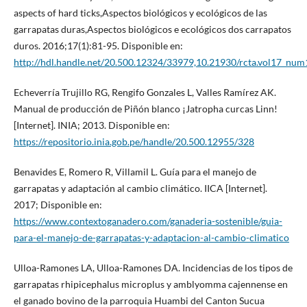
aspects of hard ticks,Aspectos biológicos y ecológicos de las
garrapatas duras,Aspectos biológicos e ecológicos dos carrapatos
duros. 2016;17(1):81-95. Disponible en:
http://hdl.handle.net/20.500.12324/33979,10.21930/rcta.vol17_num1_a
Echeverría Trujillo RG, Rengifo Gonzales L, Valles Ramírez AK.
Manual de producción de Piñón blanco ¡Jatropha curcas Linn!
[Internet]. INIA; 2013. Disponible en:
https://repositorio.inia.gob.pe/handle/20.500.12955/328
Benavides E, Romero R, Villamil L. Guía para el manejo de
garrapatas y adaptación al cambio climático. IICA [Internet].
2017; Disponible en:
https://www.contextoganadero.com/ganaderia-sostenible/guia-
para-el-manejo-de-garrapatas-y-adaptacion-al-cambio-climatico
Ulloa-Ramones LA, Ulloa-Ramones DA. Incidencias de los tipos de
garrapatas rhipicephalus microplus y amblyomma cajennense en
el ganado bovino de la parroquia Huambi del Canton Sucua