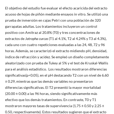
El objetivo del estudio fue evaluar el efecto acaricida del extracto
acuoso de hojas de piñón mediante ensayos in vitro. Se utilizó una
prueba de inmersión en cajas Petri con una población de 320
garrapatas adultas. Los tratamientos incluyeron un control
positivo con Amitraz al 20.8% (T0) y tres concentraciones de
extractos de
Jatropha curcas
(T1 al 4.1%, T2 al 4.24% y T3 al 4.3%),
cada uno con cuatro repeticiones evaluadas a las 24, 48, 72 y 96
horas. Además, se caracterizó el extracto midiendo pH, densidad,
índice de refracción y acidez. Se empleó un diseño completamente
aleatorizado con prueba de Tukey al 5% y el test de Kruskal-Wallis
para el análisis estadístico. Los resultados mostraron diferencias
significativas(p<0.05), en el pH destacando T2 con un nivel de 6.60
± 0.29, mientras que las demás variables no presentaron
diferencias significativas. El T2 presentó la mayor mortalidad
(20.00 ± 0.00) a las 96 horas, siendo significativamente más
efectivo que los demás tratamientos. En contraste, T0 y T1
mostraron mayores tasas de supervivencia (1.75 ± 0.50 y 2.25 ±
0.50, respectivamente). Estos resultados sugieren que el extracto