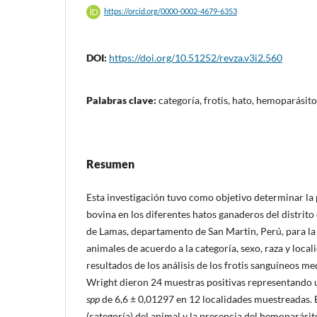
https://orcid.org/0000-0002-4679-6353
DOI:
https://doi.org/10.51252/revza.v3i2.560
Palabras clave:
categoría, frotis, hato, hemoparásit
Resumen
Esta investigación tuvo como objetivo determinar la 
bovina en los diferentes hatos ganaderos del distri
de Lamas, departamento de San Martin, Perú, para la
animales de acuerdo a la categoría, sexo, raza y loca
resultados de los análisis de los frotis sanguíneos me
Wright dieron 24 muestras positivas representando 
spp
de 6,6 ± 0,01297 en 12 localidades muestreadas. E
(categoría) del animal y la presencia del hemoparásit