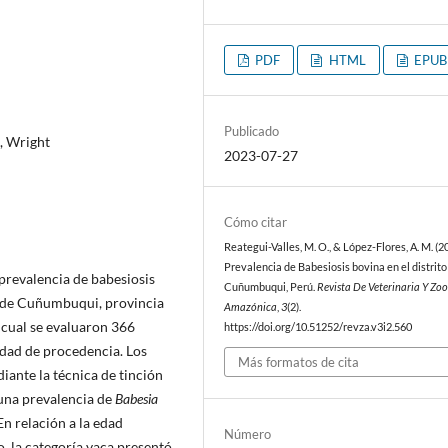
PDF
HTML
EPUB
Publicado
o, Wright
2023-07-27
Cómo citar
Reategui-Valles, M. O., & López-Flores, A. M. (2
Prevalencia de Babesiosis bovina en el distrito
prevalencia de babesiosis
Cuñumbuqui, Perú.
Revista De Veterinaria Y Zo
to de Cuñumbuqui, provincia
Amazónica
,
3
(2).
 cual se evaluaron 366
https://doi.org/10.51252/revza.v3i2.560
lidad de procedencia. Los
Más formatos de cita
diante la técnica de tinción
una prevalencia de
Babesia
n relación a la edad
Número
o, la categoría vaca presentó