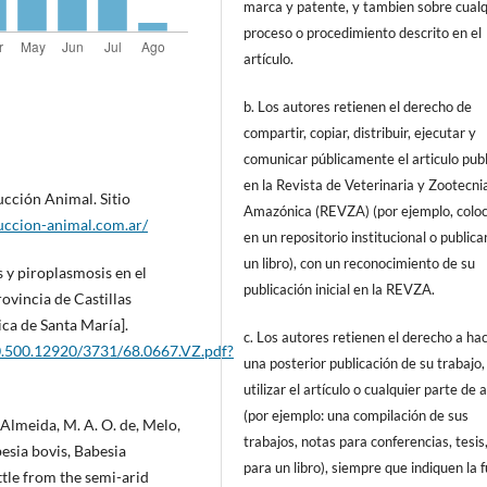
marca y patente, y tambien sobre cualq
proceso o procedimiento descrito en el
artículo.
b. Los autores retienen el derecho de
compartir, copiar, distribuir, ejecutar y
comunicar públicamente el articulo pub
en la Revista de Veterinaria y Zootecni
ucción Animal. Sitio
Amazónica (REVZA) (por ejemplo, coloc
uccion-animal.com.ar/
en un repositorio institucional o publica
un libro), con un reconocimiento de su
s y piroplasmosis en el
publicación inicial en la REVZA.
rovincia de Castillas
ca de Santa María].
c. Los autores retienen el derecho a ha
20.500.12920/3731/68.0667.VZ.pdf?
una posterior publicación de su trabajo,
utilizar el artículo o cualquier parte de 
(por ejemplo: una compilación de sus
., Almeida, M. A. O. de, Melo,
trabajos, notas para conferencias, tesis
besia bovis, Babesia
para un libro), siempre que indiquen la 
tle from the semi-arid