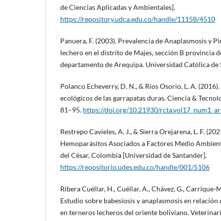
de Ciencias Aplicadas y Ambientales].
https://repository.udca.edu.co/handle/11158/4510
Panuera, F. (2003). Prevalencia de Anaplasmosis y P
lechero en el distrito de Majes, sección B provincia 
departamento de Arequipa. Universidad Católica de 
Polanco Echeverry, D. N., & Ríos Osorio, L. A. (2016)
ecológicos de las garrapatas duras. Ciencia & Tecnol
81–95.
https://doi.org/10.21930/rcta.vol17_num1_ar
Restrepo Cavieles, A. J., & Sierra Orejarena, L. F. (20
Hemoparásitos Asociados a Factores Medio Ambient
del César, Colombia [Universidad de Santander].
https://repositorio.udes.edu.co/handle/001/5106
Ribera Cuéllar, H., Cuéllar, A., Chávez, G., Carrique-M
Estudio sobre babesiosis y anaplasmosis en relación 
en terneros lecheros del oriente boliviano. Veterinar