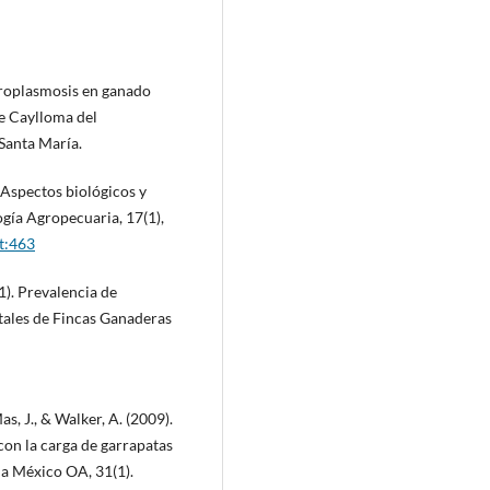
iroplasmosis en ganado
de Caylloma del
Santa María.
. Aspectos biológicos y
ogía Agropecuaria, 17(1),
t:463
21). Prevalencia de
ales de Fincas Ganaderas
as, J., & Walker, A. (2009).
con la carga de garrapatas
ia México OA, 31(1).