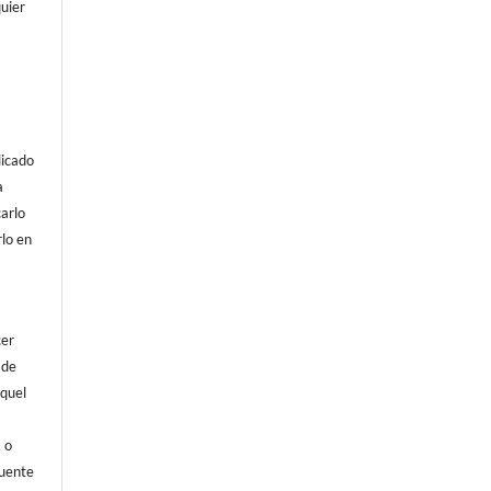
uier
licado
a
arlo
rlo en
cer
 de
aquel
, o
fuente