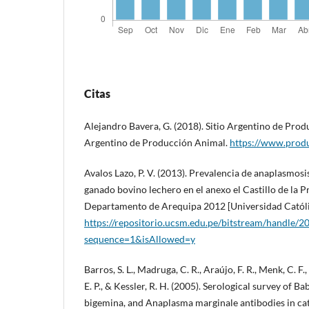
Citas
Alejandro Bavera, G. (2018). Sitio Argentino de Prod
Argentino de Producción Animal.
https://www.prod
Avalos Lazo, P. V. (2013). Prevalencia de anaplasmosi
ganado bovino lechero en el anexo el Castillo de la P
Departamento de Arequipa 2012 [Universidad Católi
https://repositorio.ucsm.edu.pe/bitstream/handle/
sequence=1&isAllowed=y
Barros, S. L., Madruga, C. R., Araújo, F. R., Menk, C. F
E. P., & Kessler, R. H. (2005). Serological survey of Ba
bigemina, and Anaplasma marginale antibodies in cat