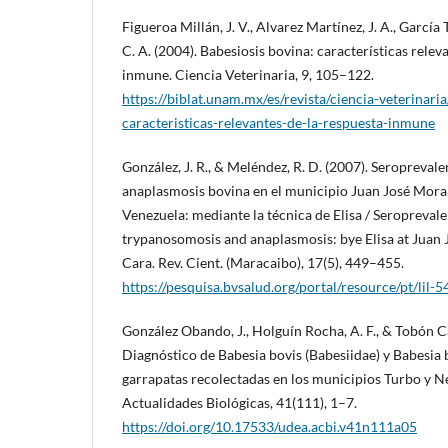
Figueroa Millán, J. V., Alvarez Martínez, J. A., García
C. A. (2004). Babesiosis bovina: características relev
inmune. Ciencia Veterinaria, 9, 105–122.
https://biblat.unam.mx/es/revista/ciencia-veterinari
caracteristicas-relevantes-de-la-respuesta-inmune
González, J. R., & Meléndez, R. D. (2007). Seropreval
anaplasmosis bovina en el municipio Juan José Mor
Venezuela: mediante la técnica de Elisa / Seropreval
trypanosomosis and anaplasmosis: bye Elisa at Juan
Cara. Rev. Cient. (Maracaibo), 17(5), 449–455.
https://pesquisa.bvsalud.org/portal/resource/pt/lil-
González Obando, J., Holguín Rocha, A. F., & Tobón C
Diagnóstico de Babesia bovis (Babesiidae) y Babesia 
garrapatas recolectadas en los municipios Turbo y Ne
Actualidades Biológicas, 41(111), 1–7.
https://doi.org/10.17533/udea.acbi.v41n111a05