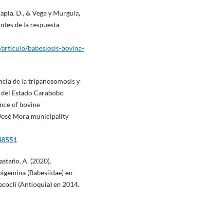
 Tapia, D., & Vega y Murguía,
antes de la respuesta
a/articulo/babesiosis-bovina-
encia de la tripanosomosis y
a del Estado Carabobo
ence of bovine
 José Mora municipality
548551
astaño, A. (2020).
bigemina (Babesiidae) en
coclí (Antioquia) en 2014.