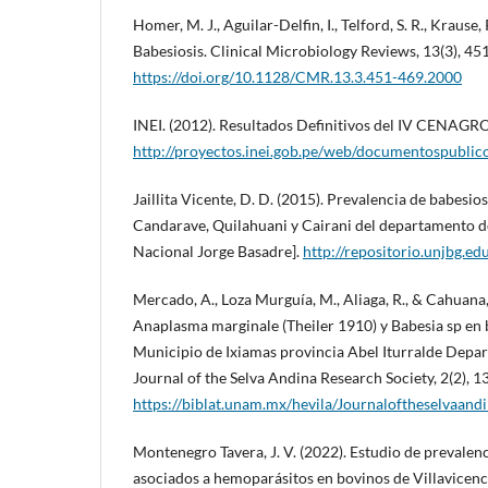
Homer, M. J., Aguilar-Delfin, I., Telford, S. R., Krause, 
Babesiosis. Clinical Microbiology Reviews, 13(3), 45
https://doi.org/10.1128/CMR.13.3.451-469.2000
INEI. (2012). Resultados Definitivos del IV CENAGRO
http://proyectos.inei.gob.pe/web/documentospublico
Jaillita Vicente, D. D. (2015). Prevalencia de babesios
Candarave, Quilahuani y Cairani del departamento d
Nacional Jorge Basadre].
http://repositorio.unjbg.
Mercado, A., Loza Murguía, M., Aliaga, R., & Cahuana,
Anaplasma marginale (Theiler 1910) y Babesia sp en 
Municipio de Ixiamas provincia Abel Iturralde Depar
Journal of the Selva Andina Research Society, 2(2), 1
https://biblat.unam.mx/hevila/Journaloftheselvaand
Montenegro Tavera, J. V. (2022). Estudio de prevalenc
asociados a hemoparásitos en bovinos de Villavicen