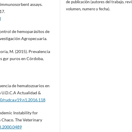
de publicación (autores del trabajo, revi
ed immunosorbent assays.
volumen, numero y fecha).
17.
3
control de hemoparásitos de
estigación Agropecuaria.
loria, M. (2015). Prevalencia
s gyr puros en Córdoba,
ecuencia de hematozoarios en
a U.D.C.A Actualidad &
10/rudca.v19.n1.2016.118
Endemic Instability for
n Chaco. The Veterinary
jl.2000.0489