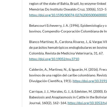
region of the state of Bahia, Brazil, by enzyme-link
Memórias Do Instituto Oswaldo Cruz, 100(6), 513–5
https://doi.org/10.1590/S0074-0276200500060000
Betancourt Echeverry, J. A. (1996). Epidemiología y 
bovinos. Compendio-Corporación Colombiana de Inv
Blanco Martínez, R., Cardona Álvarez, J., & Vargas Vi
de parásitos hematrópicos endoglobulares en bovino
Colombia. Revista de Medicina Veterinaria, 31, 67.
https://doi.org/10.19052/mv.3710
Calderón, A., Martinez, N., & Iguarán, H. (2016). Fr
bovinos de una región del caribe colombiano. Revist
Divulgación Científica, 19(1).
https://doi.org/10.319
Carrique, J. J., Morales, G. J., & Edelsten, M. (2000). 
Babesiosis and Anaplasmosis in Cattle in the Bolivia
Journal, 160(2), 162–164.
https://doi.org/10.1053/tv