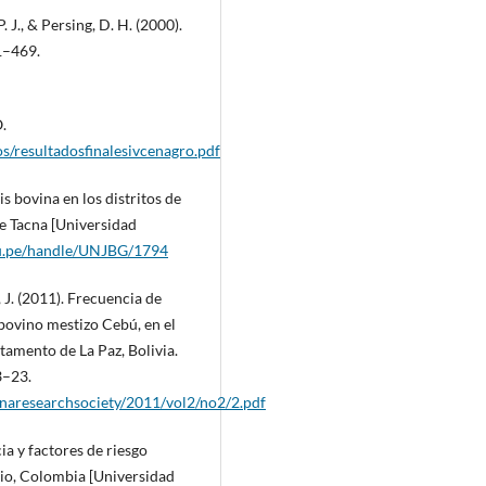
P. J., & Persing, D. H. (2000).
1–469.
.
s/resultadosfinalesivcenagro.pdf
is bovina en los distritos de
e Tacna [Universidad
edu.pe/handle/UNJBG/1794
 J. (2011). Frecuencia de
bovino mestizo Cebú, en el
tamento de La Paz, Bolivia.
3–23.
inaresearchsociety/2011/vol2/no2/2.pdf
ia y factores de riesgo
cio, Colombia [Universidad