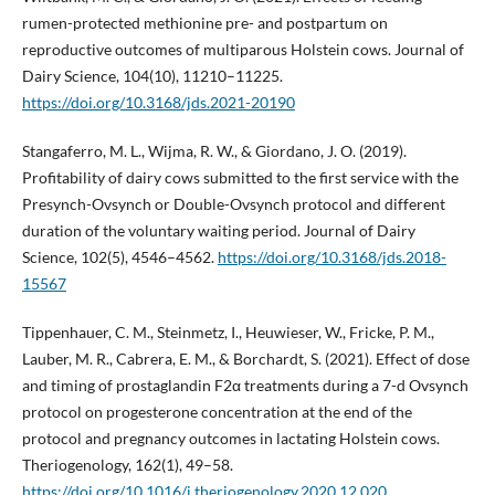
rumen-protected methionine pre- and postpartum on
reproductive outcomes of multiparous Holstein cows. Journal of
Dairy Science, 104(10), 11210–11225.
https://doi.org/10.3168/jds.2021-20190
Stangaferro, M. L., Wijma, R. W., & Giordano, J. O. (2019).
Profitability of dairy cows submitted to the first service with the
Presynch-Ovsynch or Double-Ovsynch protocol and different
duration of the voluntary waiting period. Journal of Dairy
Science, 102(5), 4546–4562.
https://doi.org/10.3168/jds.2018-
15567
Tippenhauer, C. M., Steinmetz, I., Heuwieser, W., Fricke, P. M.,
Lauber, M. R., Cabrera, E. M., & Borchardt, S. (2021). Effect of dose
and timing of prostaglandin F2α treatments during a 7-d Ovsynch
protocol on progesterone concentration at the end of the
protocol and pregnancy outcomes in lactating Holstein cows.
Theriogenology, 162(1), 49–58.
https://doi.org/10.1016/j.theriogenology.2020.12.020