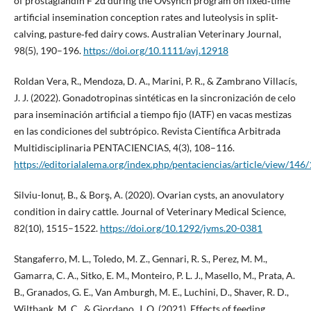
of prostaglandin F 2α during the Ovsynch program on fixed‐time
artificial insemination conception rates and luteolysis in split‐
calving, pasture‐fed dairy cows. Australian Veterinary Journal,
98(5), 190–196.
https://doi.org/10.1111/avj.12918
Roldan Vera, R., Mendoza, D. A., Marini, P. R., & Zambrano Villacís,
J. J. (2022). Gonadotropinas sintéticas en la sincronización de celo
para inseminación artificial a tiempo fijo (IATF) en vacas mestizas
en las condiciones del subtrópico. Revista Científica Arbitrada
Multidisciplinaria PENTACIENCIAS, 4(3), 108–116.
https://editorialalema.org/index.php/pentaciencias/article/view/146
Silviu-Ionuț, B., & Borş, A. (2020). Ovarian cysts, an anovulatory
condition in dairy cattle. Journal of Veterinary Medical Science,
82(10), 1515–1522.
https://doi.org/10.1292/jvms.20-0381
Stangaferro, M. L., Toledo, M. Z., Gennari, R. S., Perez, M. M.,
Gamarra, C. A., Sitko, E. M., Monteiro, P. L. J., Masello, M., Prata, A.
B., Granados, G. E., Van Amburgh, M. E., Luchini, D., Shaver, R. D.,
Wiltbank, M. C., & Giordano, J. O. (2021). Effects of feeding