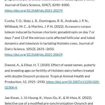
Journal of Dairy Science, 104(7), 8290–8300.
https://doi.org/10.3168/jds.2021-20274
Cunha, T. O., Statz, L. R., Domingues, R. R., Andrade, J. P. N.,
Wiltbank, M. C., & Martins, J. P. N. (2022). Accessory corpus
luteum induced by human chorionic gonadotropin on day 7 or
days 7 and 13 of the estrous cycle affected follicular and luteal
dynamics and luteolysis in lactating Holstein cows. Journal of
Dairy Science, 105(3), 2631–2650.
https://doi.org/10.3168/jds.2021-20619
Dawod, A., & Elbaz, H. T. (2020). Effect of sexed semen, puberty
and breeding ages on fertility of Holstein dairy heifers treated
with double Ovsynch protocol. Tropical Animal Health and
Production, 52, 2925–2930.
https://doi.org/10.1007/s11250-020-
02306-6
Jae‐Kwan, J., Ui‐Hyung, K., Hyun‐Gu, K., & Ill‐Hwa, K. (2022).
Selective use of a modified pre‐synchronization‐Ovsynch and