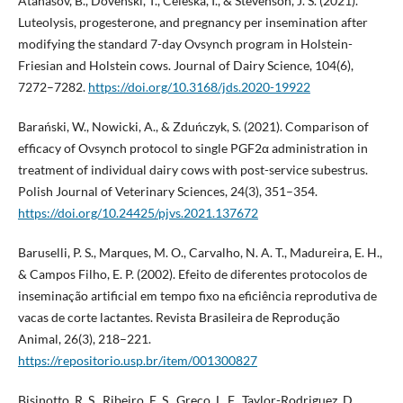
Atanasov, B., Dovenski, T., Celeska, I., & Stevenson, J. S. (2021).
Luteolysis, progesterone, and pregnancy per insemination after
modifying the standard 7-day Ovsynch program in Holstein-
Friesian and Holstein cows. Journal of Dairy Science, 104(6),
7272–7282.
https://doi.org/10.3168/jds.2020-19922
Barański, W., Nowicki, A., & Zduńczyk, S. (2021). Comparison of
efficacy of Ovsynch protocol to single PGF2α administration in
treatment of individual dairy cows with post-service subestrus.
Polish Journal of Veterinary Sciences, 24(3), 351–354.
https://doi.org/10.24425/pjvs.2021.137672
Baruselli, P. S., Marques, M. O., Carvalho, N. A. T., Madureira, E. H.,
& Campos Filho, E. P. (2002). Efeito de diferentes protocolos de
inseminação artificial em tempo fixo na eficiência reprodutiva de
vacas de corte lactantes. Revista Brasileira de Reprodução
Animal, 26(3), 218–221.
https://repositorio.usp.br/item/001300827
Bisinotto, R. S., Ribeiro, E. S., Greco, L. F., Taylor-Rodriguez, D.,