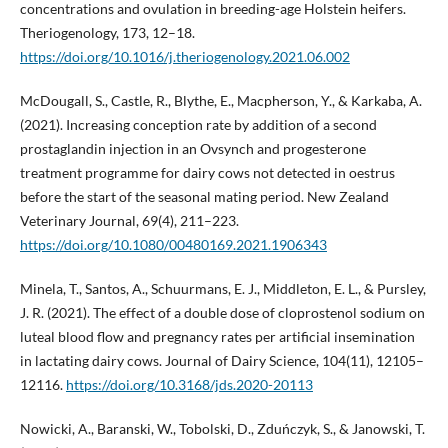
concentrations and ovulation in breeding-age Holstein heifers.
Theriogenology, 173, 12–18.
https://doi.org/10.1016/j.theriogenology.2021.06.002
McDougall, S., Castle, R., Blythe, E., Macpherson, Y., & Karkaba, A.
(2021). Increasing conception rate by addition of a second
prostaglandin injection in an Ovsynch and progesterone
treatment programme for dairy cows not detected in oestrus
before the start of the seasonal mating period. New Zealand
Veterinary Journal, 69(4), 211–223.
https://doi.org/10.1080/00480169.2021.1906343
Minela, T., Santos, A., Schuurmans, E. J., Middleton, E. L., & Pursley,
J. R. (2021). The effect of a double dose of cloprostenol sodium on
luteal blood flow and pregnancy rates per artificial insemination
in lactating dairy cows. Journal of Dairy Science, 104(11), 12105–
12116.
https://doi.org/10.3168/jds.2020-20113
Nowicki, A., Baranski, W., Tobolski, D., Zduńczyk, S., & Janowski, T.