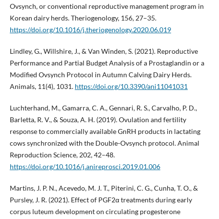
Ovsynch, or conventional reproductive management program in
Korean dairy herds. Theriogenology, 156, 27–35.
https://doi.org/10.1016/j.theriogenology.2020.06.019
Lindley, G., Willshire, J., & Van Winden, S. (2021). Reproductive
Performance and Partial Budget Analysis of a Prostaglandin or a
Modified Ovsynch Protocol in Autumn Calving Dairy Herds.
Animals, 11(4), 1031.
https://doi.org/10.3390/ani11041031
Luchterhand, M., Gamarra, C. A., Gennari, R. S., Carvalho, P. D.,
Barletta, R. V., & Souza, A. H. (2019). Ovulation and fertility
response to commercially available GnRH products in lactating
cows synchronized with the Double-Ovsynch protocol. Animal
Reproduction Science, 202, 42–48.
https://doi.org/10.1016/j.anireprosci.2019.01.006
Martins, J. P. N., Acevedo, M. J. T., Piterini, C. G., Cunha, T. O., &
Pursley, J. R. (2021). Effect of PGF2α treatments during early
corpus luteum development on circulating progesterone