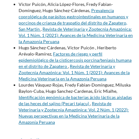
Victor Puicón, Alicia López-Flores, Fredy Fabian-
Dominguez, Hugo Sánchez-Cárdenas,
Prevalencia
coprológica de parásitos gastrointestinales en humanos y
porcinos de crianza de traspatio del distrito de Zapatero,
San Martín
,
Revista de Veterinaria y Zootecnia Amazónica:
Vol. 1 Núm. 1 (2021): Avances de la Medicina Veterinaria en
la Amazonía Peruana
Hugo Sánchez-Cárdenas, Víctor Puicón , Heriberto
Arévalo-Ramírez,
Factores de riesgo y perfil
epidemiológico de la cisticercosis porcina/teniasis humana
en el distrito de Zapatero
,
Revista de Veterinaria y
Zootecnia Amazónica: Vol. 1 Núm. 1 (2021): Avances de la
Medicina Veterinaria en la Amazonía Peruana
Lourdes Vásquez-Rojas, Fredy Fabian-Dominguez, Miluska
Baylon-Cuba, Hugo Sanchez-Cardenas, Eric Mialhe,
Identificación genómica de bacterias ácido lácticas aisladas
de las heces del sajino (Pecari tajacu)
,
Revista de
Veterinaria y Zootecnia Amazónica: Vol. 2 Núm. 1 (2022):
Nuevas perspectivas en la Medicina Veterinaria de la
Amazonía Peruana