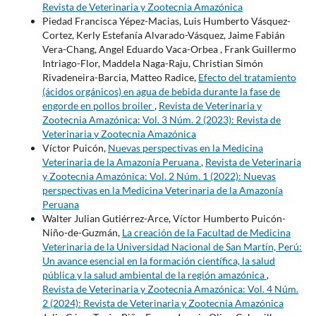
Revista de Veterinaria y Zootecnia Amazónica
Piedad Francisca Yépez-Macias, Luis Humberto Vásquez-
Cortez, Kerly Estefanía Alvarado-Vásquez, Jaime Fabián
Vera-Chang, Angel Eduardo Vaca-Orbea , Frank Guillermo
Intriago-Flor, Maddela Naga-Raju, Christian Simón
Rivadeneira-Barcia, Matteo Radice,
Efecto del tratamiento
(ácidos orgánicos) en agua de bebida durante la fase de
engorde en pollos broiler
,
Revista de Veterinaria y
Zootecnia Amazónica: Vol. 3 Núm. 2 (2023): Revista de
Veterinaria y Zootecnia Amazónica
Víctor Puicón,
Nuevas perspectivas en la Medicina
Veterinaria de la Amazonía Peruana
,
Revista de Veterinaria
y Zootecnia Amazónica: Vol. 2 Núm. 1 (2022): Nuevas
perspectivas en la Medicina Veterinaria de la Amazonía
Peruana
Walter Julian Gutiérrez-Arce, Víctor Humberto Puicón-
Niño-de-Guzmán,
La creación de la Facultad de Medicina
Veterinaria de la Universidad Nacional de San Martín, Perú:
Un avance esencial en la formación científica, la salud
pública y la salud ambiental de la región amazónica
,
Revista de Veterinaria y Zootecnia Amazónica: Vol. 4 Núm.
2 (2024): Revista de Veterinaria y Zootecnia Amazónica