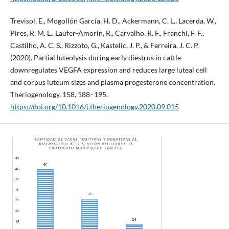
Trevisol, E., Mogollón García, H. D., Ackermann, C. L., Lacerda, W.,
Pires, R. M. L., Laufer-Amorin, R., Carvalho, R. F., Franchi, F. F.,
Castilho, A. C. S., Rizzoto, G., Kastelic, J. P., & Ferreira, J. C. P.
(2020). Partial luteolysis during early diestrus in cattle
downregulates VEGFA expression and reduces large luteal cell
and corpus luteum sizes and plasma progesterone concentration.
Theriogenology, 158, 188–195.
https://doi.org/10.1016/j.theriogenology.2020.09.015