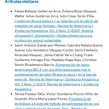
Artículos similares
Felipe Baltazar Gutiérrez-Arce, Zulema Rojas-Vásquez,
Walter Julian Gutiérrez-Arce, Julio César Terán-Piña,
Condición de una pastura y su relación con el patrón de
ingestión en vacas Holstein
,
Revista de Veterinaria y
Zootecnia Amazónica: Vol. 2 Núm. 2 (2022): Sistema
silvopastoril, alimentación y biotecnología para una
producción animal sustentable
Samir Antonio Zambrano-Montes, Gabriela Natalia Suárez-
Suárez, Luis Humberto Vásquez-Cortez, Kerly Estefanía
Alvarado-Vásquez , Jaime Fabián Vera-Chang, Frank
Guillermo Intriago-Flor, Maddela Naga-Raju, Christian
Simón Rivadeneira-Barcia,
Alimentación de pavos
americanos BIG-6 con una dieta balanceada más la
suplementación de nabo (Brassica rapa L.) en la fase de
engorde
,
Revista de Veterinaria y Zootecnia Amazónica:
Vol. 3 Núm. 2 (2023): Revista de Veterinaria y Zootecnia
Amazónica
Teresa Panaijo-Tafur, Víctor Humberto Puicón-Niño-de-
Guzmán, Alicia María López-Flores,
Prevalencia de
dipilidiasis a través del método de sedimentación en una
clínica veterinaria en Tarapoto, Perú
,
Revista de