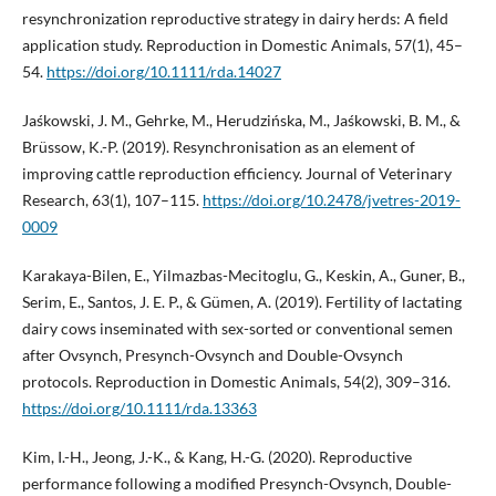
resynchronization reproductive strategy in dairy herds: A field
application study. Reproduction in Domestic Animals, 57(1), 45–
54.
https://doi.org/10.1111/rda.14027
Jaśkowski, J. M., Gehrke, M., Herudzińska, M., Jaśkowski, B. M., &
Brüssow, K.-P. (2019). Resynchronisation as an element of
improving cattle reproduction efficiency. Journal of Veterinary
Research, 63(1), 107–115.
https://doi.org/10.2478/jvetres-2019-
0009
Karakaya-Bilen, E., Yilmazbas-Mecitoglu, G., Keskin, A., Guner, B.,
Serim, E., Santos, J. E. P., & Gümen, A. (2019). Fertility of lactating
dairy cows inseminated with sex-sorted or conventional semen
after Ovsynch, Presynch-Ovsynch and Double-Ovsynch
protocols. Reproduction in Domestic Animals, 54(2), 309–316.
https://doi.org/10.1111/rda.13363
Kim, I.-H., Jeong, J.-K., & Kang, H.-G. (2020). Reproductive
performance following a modified Presynch-Ovsynch, Double-