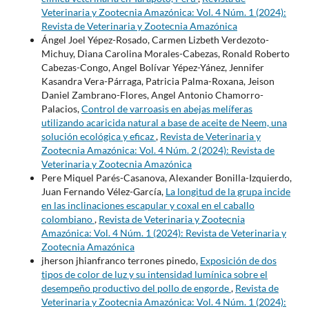
Veterinaria y Zootecnia Amazónica: Vol. 4 Núm. 1 (2024):
Revista de Veterinaria y Zootecnia Amazónica
Ángel Joel Yépez-Rosado, Carmen Lizbeth Verdezoto-
Michuy, Diana Carolina Morales-Cabezas, Ronald Roberto
Cabezas-Congo, Angel Bolívar Yépez-Yánez, Jennifer
Kasandra Vera-Párraga, Patricia Palma-Roxana, Jeison
Daniel Zambrano-Flores, Angel Antonio Chamorro-
Palacios,
Control de varroasis en abejas melíferas
utilizando acaricida natural a base de aceite de Neem, una
solución ecológica y eficaz
,
Revista de Veterinaria y
Zootecnia Amazónica: Vol. 4 Núm. 2 (2024): Revista de
Veterinaria y Zootecnia Amazónica
Pere Miquel Parés-Casanova, Alexander Bonilla-Izquierdo,
Juan Fernando Vélez-García,
La longitud de la grupa incide
en las inclinaciones escapular y coxal en el caballo
colombiano
,
Revista de Veterinaria y Zootecnia
Amazónica: Vol. 4 Núm. 1 (2024): Revista de Veterinaria y
Zootecnia Amazónica
jherson jhianfranco terrones pinedo,
Exposición de dos
tipos de color de luz y su intensidad lumínica sobre el
desempeño productivo del pollo de engorde
,
Revista de
Veterinaria y Zootecnia Amazónica: Vol. 4 Núm. 1 (2024):