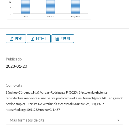
PDF
HTML
EPUB
Publicado
2023-01-20
Cómo citar
Sánchez-Cárdenas, H., & Vargas-Rodríguez, P. (2023). Efecto en la eficiente
reproductiva mediante el uso de dos protocolos (eCG y Ovsynch) para IATF en ganado
bovino tropical.
Revista De Veterinaria Y Zootecnia Amazónica
,
3
(1), e487.
https://doi.org/10.51252/revza.v3i1.487
Más formatos de cita