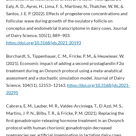
Ealy, A. D., Ayres, H., Lima, F. S., Martinez, N., Thatcher, W. W., &
Santos, J. E. P. (2022). Effects of progesterone concentrations and
follicular wave during growth of the ovulatory follicle on
conceptus and endometrial transcriptome in dairy cows. Journal
of Dairy Science, 105(1), 889–903.
https://doi.org/10.3168/jds.2021-20193
Borchardt, S., Tippenhauer, C. M., Fricke, P. M., & Heuwieser, W.
(2021). Economic impact of adding a second prostaglandin F2α
treatment during an Ovsynch protocol using a meta-analytical
assessment and a stochastic simulation model. Journal of Dairy
Science, 104(11), 12153–12163.
https://doi.org/10.3168/jds.2021-
20295
Cabrera, E. M., Lauber, M. R., Valdes-Arciniega, T., El Azzi, M. S.,
Martins, J. P. N., Bilby, T. R., & Fricke, P. M. (2021). Replacing the
first gonadotropin-releasing hormone treatment in an Ovsynch
protocol with human chorionic gonadotropin decreased
pregnancies per artificial insemination in lactating dairy cows.