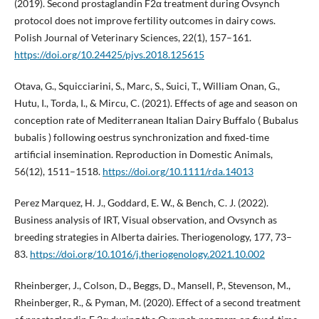
(2019). Second prostaglandin F2α treatment during Ovsynch
protocol does not improve fertility outcomes in dairy cows.
Polish Journal of Veterinary Sciences, 22(1), 157–161.
https://doi.org/10.24425/pjvs.2018.125615
Otava, G., Squicciarini, S., Marc, S., Suici, T., William Onan, G.,
Hutu, I., Torda, I., & Mircu, C. (2021). Effects of age and season on
conception rate of Mediterranean Italian Dairy Buffalo ( Bubalus
bubalis ) following oestrus synchronization and fixed‐time
artificial insemination. Reproduction in Domestic Animals,
56(12), 1511–1518.
https://doi.org/10.1111/rda.14013
Perez Marquez, H. J., Goddard, E. W., & Bench, C. J. (2022).
Business analysis of IRT, Visual observation, and Ovsynch as
breeding strategies in Alberta dairies. Theriogenology, 177, 73–
83.
https://doi.org/10.1016/j.theriogenology.2021.10.002
Rheinberger, J., Colson, D., Beggs, D., Mansell, P., Stevenson, M.,
Rheinberger, R., & Pyman, M. (2020). Effect of a second treatment