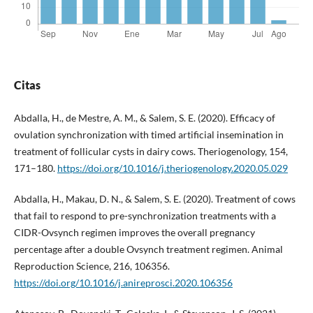
Citas
Abdalla, H., de Mestre, A. M., & Salem, S. E. (2020). Efficacy of
ovulation synchronization with timed artificial insemination in
treatment of follicular cysts in dairy cows. Theriogenology, 154,
171–180.
https://doi.org/10.1016/j.theriogenology.2020.05.029
Abdalla, H., Makau, D. N., & Salem, S. E. (2020). Treatment of cows
that fail to respond to pre-synchronization treatments with a
CIDR-Ovsynch regimen improves the overall pregnancy
percentage after a double Ovsynch treatment regimen. Animal
Reproduction Science, 216, 106356.
https://doi.org/10.1016/j.anireprosci.2020.106356