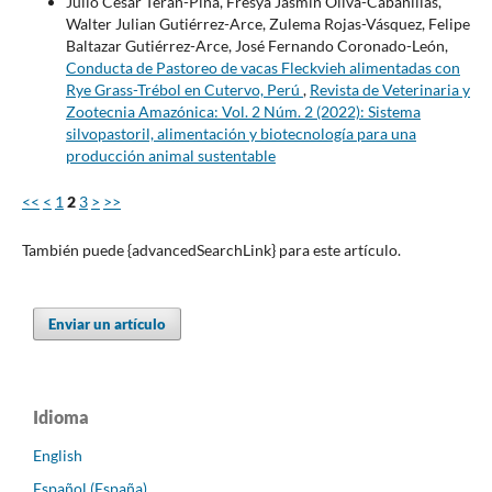
Julio César Terán-Piña, Fresya Jasmin Oliva-Cabanillas,
Walter Julian Gutiérrez-Arce, Zulema Rojas-Vásquez, Felipe
Baltazar Gutiérrez-Arce, José Fernando Coronado-León,
Conducta de Pastoreo de vacas Fleckvieh alimentadas con
Rye Grass-Trébol en Cutervo, Perú
,
Revista de Veterinaria y
Zootecnia Amazónica: Vol. 2 Núm. 2 (2022): Sistema
silvopastoril, alimentación y biotecnología para una
producción animal sustentable
<<
<
1
2
3
>
>>
También puede {advancedSearchLink} para este artículo.
Enviar un artículo
Idioma
English
Español (España)