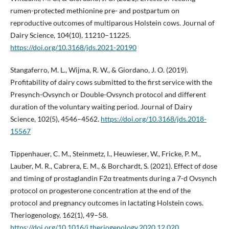
rumen-protected methionine pre- and postpartum on
reproductive outcomes of multiparous Holstein cows. Journal of
Dairy Science, 104(10), 11210–11225.
https://doi.org/10.3168/jds.2021-20190
Stangaferro, M. L., Wijma, R. W., & Giordano, J. O. (2019).
Profitability of dairy cows submitted to the first service with the
Presynch-Ovsynch or Double-Ovsynch protocol and different
duration of the voluntary waiting period. Journal of Dairy
Science, 102(5), 4546–4562.
https://doi.org/10.3168/jds.2018-
15567
Tippenhauer, C. M., Steinmetz, I., Heuwieser, W., Fricke, P. M.,
Lauber, M. R., Cabrera, E. M., & Borchardt, S. (2021). Effect of dose
and timing of prostaglandin F2α treatments during a 7-d Ovsynch
protocol on progesterone concentration at the end of the
protocol and pregnancy outcomes in lactating Holstein cows.
Theriogenology, 162(1), 49–58.
https://doi.org/10.1016/j.theriogenology.2020.12.020