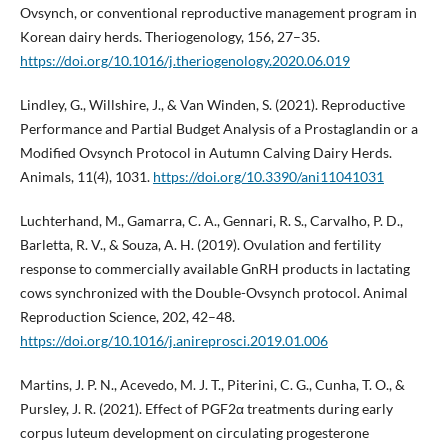
Ovsynch, or conventional reproductive management program in
Korean dairy herds. Theriogenology, 156, 27–35.
https://doi.org/10.1016/j.theriogenology.2020.06.019
Lindley, G., Willshire, J., & Van Winden, S. (2021). Reproductive
Performance and Partial Budget Analysis of a Prostaglandin or a
Modified Ovsynch Protocol in Autumn Calving Dairy Herds.
Animals, 11(4), 1031.
https://doi.org/10.3390/ani11041031
Luchterhand, M., Gamarra, C. A., Gennari, R. S., Carvalho, P. D.,
Barletta, R. V., & Souza, A. H. (2019). Ovulation and fertility
response to commercially available GnRH products in lactating
cows synchronized with the Double-Ovsynch protocol. Animal
Reproduction Science, 202, 42–48.
https://doi.org/10.1016/j.anireprosci.2019.01.006
Martins, J. P. N., Acevedo, M. J. T., Piterini, C. G., Cunha, T. O., &
Pursley, J. R. (2021). Effect of PGF2α treatments during early
corpus luteum development on circulating progesterone