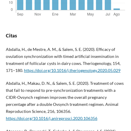
Citas
Abdalla, H., de Mestre, A. M., & Salem, S. E. (2020). Efficacy of
ovulation synchronization with timed artificial insemination in
treatment of follicular cysts in dairy cows. Theriogenology, 154,
171–180.
https://doi.org/10.1016/j.theriogenology.2020.05.029
Abdalla, H., Makau, D. N., & Salem, S. E. (2020). Treatment of cows
that fail to respond to pre-synchronization treatments with a
CIDR-Ovsynch regimen improves the overall pregnancy
percentage after a double Ovsynch treatment regimen. Animal
Reproduction Science, 216, 106356.
https://doi.org/10.1016/j.anireprosci.2020.106356