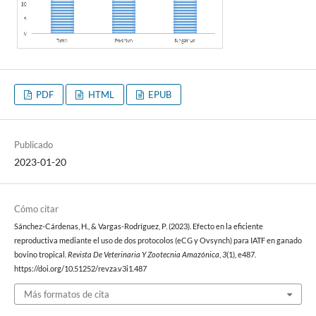
PDF
HTML
EPUB
Publicado
2023-01-20
Cómo citar
Sánchez-Cárdenas, H., & Vargas-Rodríguez, P. (2023). Efecto en la eficiente
reproductiva mediante el uso de dos protocolos (eCG y Ovsynch) para IATF en ganado
bovino tropical.
Revista De Veterinaria Y Zootecnia Amazónica
,
3
(1), e487.
https://doi.org/10.51252/revza.v3i1.487
Más formatos de cita