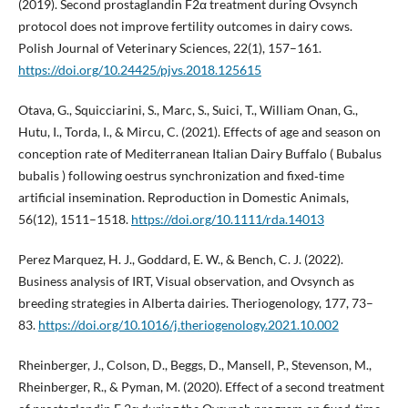
(2019). Second prostaglandin F2α treatment during Ovsynch
protocol does not improve fertility outcomes in dairy cows.
Polish Journal of Veterinary Sciences, 22(1), 157–161.
https://doi.org/10.24425/pjvs.2018.125615
Otava, G., Squicciarini, S., Marc, S., Suici, T., William Onan, G.,
Hutu, I., Torda, I., & Mircu, C. (2021). Effects of age and season on
conception rate of Mediterranean Italian Dairy Buffalo ( Bubalus
bubalis ) following oestrus synchronization and fixed‐time
artificial insemination. Reproduction in Domestic Animals,
56(12), 1511–1518.
https://doi.org/10.1111/rda.14013
Perez Marquez, H. J., Goddard, E. W., & Bench, C. J. (2022).
Business analysis of IRT, Visual observation, and Ovsynch as
breeding strategies in Alberta dairies. Theriogenology, 177, 73–
83.
https://doi.org/10.1016/j.theriogenology.2021.10.002
Rheinberger, J., Colson, D., Beggs, D., Mansell, P., Stevenson, M.,
Rheinberger, R., & Pyman, M. (2020). Effect of a second treatment