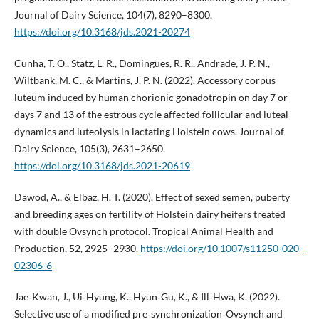
Journal of Dairy Science, 104(7), 8290–8300.
https://doi.org/10.3168/jds.2021-20274
Cunha, T. O., Statz, L. R., Domingues, R. R., Andrade, J. P. N.,
Wiltbank, M. C., & Martins, J. P. N. (2022). Accessory corpus
luteum induced by human chorionic gonadotropin on day 7 or
days 7 and 13 of the estrous cycle affected follicular and luteal
dynamics and luteolysis in lactating Holstein cows. Journal of
Dairy Science, 105(3), 2631–2650.
https://doi.org/10.3168/jds.2021-20619
Dawod, A., & Elbaz, H. T. (2020). Effect of sexed semen, puberty
and breeding ages on fertility of Holstein dairy heifers treated
with double Ovsynch protocol. Tropical Animal Health and
Production, 52, 2925–2930.
https://doi.org/10.1007/s11250-020-
02306-6
Jae‐Kwan, J., Ui‐Hyung, K., Hyun‐Gu, K., & Ill‐Hwa, K. (2022).
Selective use of a modified pre‐synchronization‐Ovsynch and