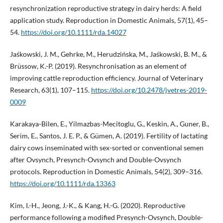
resynchronization reproductive strategy in dairy herds: A field
application study. Reproduction in Domestic Animals, 57(1), 45–
54.
https://doi.org/10.1111/rda.14027
Jaśkowski, J. M., Gehrke, M., Herudzińska, M., Jaśkowski, B. M., &
Brüssow, K.-P. (2019). Resynchronisation as an element of
improving cattle reproduction efficiency. Journal of Veterinary
Research, 63(1), 107–115.
https://doi.org/10.2478/jvetres-2019-
0009
Karakaya-Bilen, E., Yilmazbas-Mecitoglu, G., Keskin, A., Guner, B.,
Serim, E., Santos, J. E. P., & Gümen, A. (2019). Fertility of lactating
dairy cows inseminated with sex-sorted or conventional semen
after Ovsynch, Presynch-Ovsynch and Double-Ovsynch
protocols. Reproduction in Domestic Animals, 54(2), 309–316.
https://doi.org/10.1111/rda.13363
Kim, I.-H., Jeong, J.-K., & Kang, H.-G. (2020). Reproductive
performance following a modified Presynch-Ovsynch, Double-