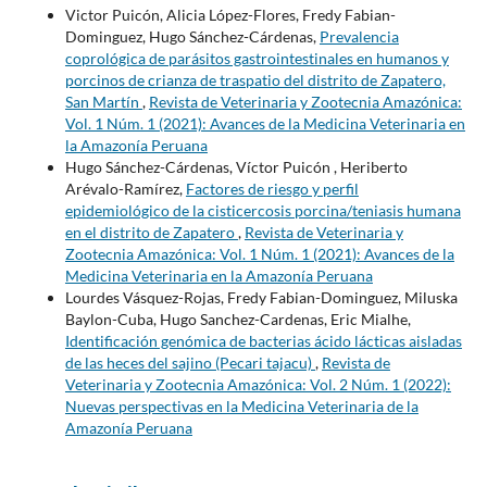
Victor Puicón, Alicia López-Flores, Fredy Fabian-
Dominguez, Hugo Sánchez-Cárdenas,
Prevalencia
coprológica de parásitos gastrointestinales en humanos y
porcinos de crianza de traspatio del distrito de Zapatero,
San Martín
,
Revista de Veterinaria y Zootecnia Amazónica:
Vol. 1 Núm. 1 (2021): Avances de la Medicina Veterinaria en
la Amazonía Peruana
Hugo Sánchez-Cárdenas, Víctor Puicón , Heriberto
Arévalo-Ramírez,
Factores de riesgo y perfil
epidemiológico de la cisticercosis porcina/teniasis humana
en el distrito de Zapatero
,
Revista de Veterinaria y
Zootecnia Amazónica: Vol. 1 Núm. 1 (2021): Avances de la
Medicina Veterinaria en la Amazonía Peruana
Lourdes Vásquez-Rojas, Fredy Fabian-Dominguez, Miluska
Baylon-Cuba, Hugo Sanchez-Cardenas, Eric Mialhe,
Identificación genómica de bacterias ácido lácticas aisladas
de las heces del sajino (Pecari tajacu)
,
Revista de
Veterinaria y Zootecnia Amazónica: Vol. 2 Núm. 1 (2022):
Nuevas perspectivas en la Medicina Veterinaria de la
Amazonía Peruana