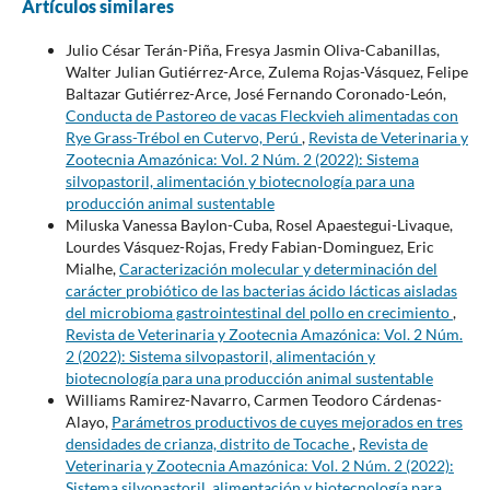
Artículos similares
Julio César Terán-Piña, Fresya Jasmin Oliva-Cabanillas,
Walter Julian Gutiérrez-Arce, Zulema Rojas-Vásquez, Felipe
Baltazar Gutiérrez-Arce, José Fernando Coronado-León,
Conducta de Pastoreo de vacas Fleckvieh alimentadas con
Rye Grass-Trébol en Cutervo, Perú
,
Revista de Veterinaria y
Zootecnia Amazónica: Vol. 2 Núm. 2 (2022): Sistema
silvopastoril, alimentación y biotecnología para una
producción animal sustentable
Miluska Vanessa Baylon-Cuba, Rosel Apaestegui-Livaque,
Lourdes Vásquez-Rojas, Fredy Fabian-Dominguez, Eric
Mialhe,
Caracterización molecular y determinación del
carácter probiótico de las bacterias ácido lácticas aisladas
del microbioma gastrointestinal del pollo en crecimiento
,
Revista de Veterinaria y Zootecnia Amazónica: Vol. 2 Núm.
2 (2022): Sistema silvopastoril, alimentación y
biotecnología para una producción animal sustentable
Williams Ramirez-Navarro, Carmen Teodoro Cárdenas-
Alayo,
Parámetros productivos de cuyes mejorados en tres
densidades de crianza, distrito de Tocache
,
Revista de
Veterinaria y Zootecnia Amazónica: Vol. 2 Núm. 2 (2022):
Sistema silvopastoril, alimentación y biotecnología para