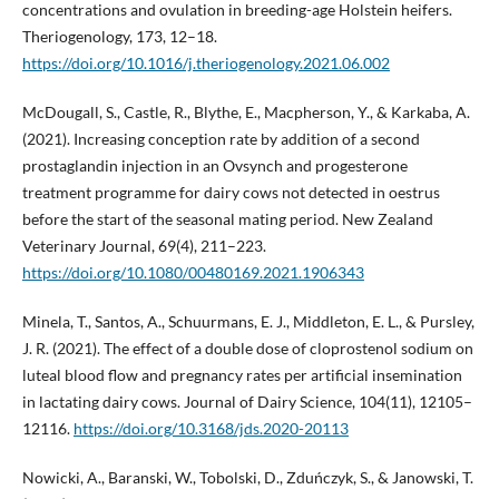
concentrations and ovulation in breeding-age Holstein heifers.
Theriogenology, 173, 12–18.
https://doi.org/10.1016/j.theriogenology.2021.06.002
McDougall, S., Castle, R., Blythe, E., Macpherson, Y., & Karkaba, A.
(2021). Increasing conception rate by addition of a second
prostaglandin injection in an Ovsynch and progesterone
treatment programme for dairy cows not detected in oestrus
before the start of the seasonal mating period. New Zealand
Veterinary Journal, 69(4), 211–223.
https://doi.org/10.1080/00480169.2021.1906343
Minela, T., Santos, A., Schuurmans, E. J., Middleton, E. L., & Pursley,
J. R. (2021). The effect of a double dose of cloprostenol sodium on
luteal blood flow and pregnancy rates per artificial insemination
in lactating dairy cows. Journal of Dairy Science, 104(11), 12105–
12116.
https://doi.org/10.3168/jds.2020-20113
Nowicki, A., Baranski, W., Tobolski, D., Zduńczyk, S., & Janowski, T.