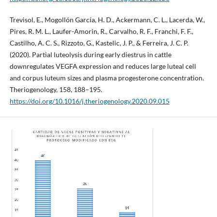
Trevisol, E., Mogollón García, H. D., Ackermann, C. L., Lacerda, W.,
Pires, R. M. L., Laufer-Amorin, R., Carvalho, R. F., Franchi, F. F.,
Castilho, A. C. S., Rizzoto, G., Kastelic, J. P., & Ferreira, J. C. P.
(2020). Partial luteolysis during early diestrus in cattle
downregulates VEGFA expression and reduces large luteal cell
and corpus luteum sizes and plasma progesterone concentration.
Theriogenology, 158, 188–195.
https://doi.org/10.1016/j.theriogenology.2020.09.015