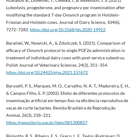
Atanasov, B., Dovenski, T., Celeska, I., & Stevenson, J. S. (2021).
Luteolysis, progesterone, and pregnancy per insemination after
modifying the standard 7-day Ovsynch program in Holstein-
Friesian and Holstein cows. Journal of Dairy Science, 104(6),
7272–7282.
https://doi.org/10.3168/jds.2020-19922
Barański, W., Nowicki, A., & Zduńczyk, S. (2021). Comparison of
efficacy of Ovsynch protocol to single PGF2α administration in
treatment of individual dairy cows with post-service subestrus.
Polish Journal of Veterinary Sciences, 24(3), 351–354.
https://doi.org/10.24425/pjvs.2021.137672
Baruselli, P. S., Marques, M. O., Carvalho, N. A. T., Madureira, E. H.,
& Campos Filho, E. P. (2002). Efeito de diferentes protocolos de
inseminação artificial em tempo fixo na eficiência reprodutiva de
vacas de corte lactantes. Revista Brasileira de Reprodução
Animal, 26(3), 218–221.
https://repositorio.usp.br/item/001300827
Bisinotto, R. S., Ribeiro, E. S., Greco, L. F., Taylor-Rodriguez, D.,