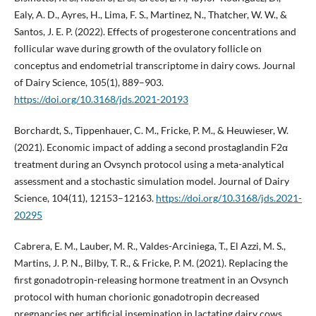
Ealy, A. D., Ayres, H., Lima, F. S., Martinez, N., Thatcher, W. W., &
Santos, J. E. P. (2022). Effects of progesterone concentrations and
follicular wave during growth of the ovulatory follicle on
conceptus and endometrial transcriptome in dairy cows. Journal
of Dairy Science, 105(1), 889–903.
https://doi.org/10.3168/jds.2021-20193
Borchardt, S., Tippenhauer, C. M., Fricke, P. M., & Heuwieser, W.
(2021). Economic impact of adding a second prostaglandin F2α
treatment during an Ovsynch protocol using a meta-analytical
assessment and a stochastic simulation model. Journal of Dairy
Science, 104(11), 12153–12163.
https://doi.org/10.3168/jds.2021-
20295
Cabrera, E. M., Lauber, M. R., Valdes-Arciniega, T., El Azzi, M. S.,
Martins, J. P. N., Bilby, T. R., & Fricke, P. M. (2021). Replacing the
first gonadotropin-releasing hormone treatment in an Ovsynch
protocol with human chorionic gonadotropin decreased
pregnancies per artificial insemination in lactating dairy cows.