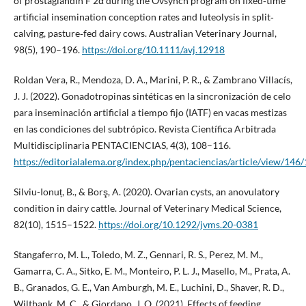
of prostaglandin F 2α during the Ovsynch program on fixed‐time
artificial insemination conception rates and luteolysis in split‐
calving, pasture‐fed dairy cows. Australian Veterinary Journal,
98(5), 190–196.
https://doi.org/10.1111/avj.12918
Roldan Vera, R., Mendoza, D. A., Marini, P. R., & Zambrano Villacís,
J. J. (2022). Gonadotropinas sintéticas en la sincronización de celo
para inseminación artificial a tiempo fijo (IATF) en vacas mestizas
en las condiciones del subtrópico. Revista Científica Arbitrada
Multidisciplinaria PENTACIENCIAS, 4(3), 108–116.
https://editorialalema.org/index.php/pentaciencias/article/view/146
Silviu-Ionuț, B., & Borş, A. (2020). Ovarian cysts, an anovulatory
condition in dairy cattle. Journal of Veterinary Medical Science,
82(10), 1515–1522.
https://doi.org/10.1292/jvms.20-0381
Stangaferro, M. L., Toledo, M. Z., Gennari, R. S., Perez, M. M.,
Gamarra, C. A., Sitko, E. M., Monteiro, P. L. J., Masello, M., Prata, A.
B., Granados, G. E., Van Amburgh, M. E., Luchini, D., Shaver, R. D.,
Wiltbank, M. C., & Giordano, J. O. (2021). Effects of feeding