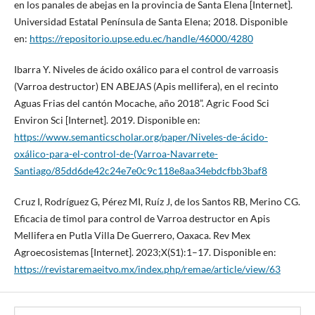
en los panales de abejas en la provincia de Santa Elena [Internet].
Universidad Estatal Península de Santa Elena; 2018. Disponible
en:
https://repositorio.upse.edu.ec/handle/46000/4280
Ibarra Y. Niveles de ácido oxálico para el control de varroasis
(Varroa destructor) EN ABEJAS (Apis mellifera), en el recinto
Aguas Frias del cantón Mocache, año 2018”. Agric Food Sci
Environ Sci [Internet]. 2019. Disponible en:
https://www.semanticscholar.org/paper/Niveles-de-ácido-
oxálico-para-el-control-de-(Varroa-Navarrete-
Santiago/85dd6de42c24e7e0c9c118e8aa34ebdcfbb3baf8
Cruz I, Rodríguez G, Pérez MI, Ruíz J, de los Santos RB, Merino CG.
Eficacia de timol para control de Varroa destructor en Apis
Mellifera en Putla Villa De Guerrero, Oaxaca. Rev Mex
Agroecosistemas [Internet]. 2023;X(S1):1–17. Disponible en:
https://revistaremaeitvo.mx/index.php/remae/article/view/63