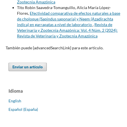
Zootecnia Amazónica
Tito Robin Saavedra-Tomanguillo, Alicia María López-
Flores,
Efectividad comparativa de efectos naturales a base
de choloque (Sapindus saponaria) y Neem (Azadirachta
indica) en garrapatas a nivel de laboratorio
,
Revista de
Veterinaria y Zootecnia Amazónica: Vol. 4 Núm. 2 (2024):
Revista de Veterinaria y Zootecnia Amazónica
También puede {advancedSearchLink} para este artículo.
Enviar un artículo
Idioma
English
Español (España)