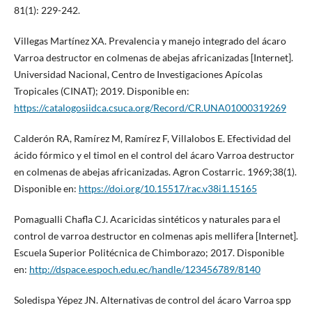
81(1): 229-242.
Villegas Martínez XA. Prevalencia y manejo integrado del ácaro
Varroa destructor en colmenas de abejas africanizadas [Internet].
Universidad Nacional, Centro de Investigaciones Apícolas
Tropicales (CINAT); 2019. Disponible en:
https://catalogosiidca.csuca.org/Record/CR.UNA01000319269
Calderón RA, Ramírez M, Ramírez F, Villalobos E. Efectividad del
ácido fórmico y el timol en el control del ácaro Varroa destructor
en colmenas de abejas africanizadas. Agron Costarric. 1969;38(1).
Disponible en:
https://doi.org/10.15517/rac.v38i1.15165
Pomagualli Chafla CJ. Acaricidas sintéticos y naturales para el
control de varroa destructor en colmenas apis mellifera [Internet].
Escuela Superior Politécnica de Chimborazo; 2017. Disponible
en:
http://dspace.espoch.edu.ec/handle/123456789/8140
Soledispa Yépez JN. Alternativas de control del ácaro Varroa spp