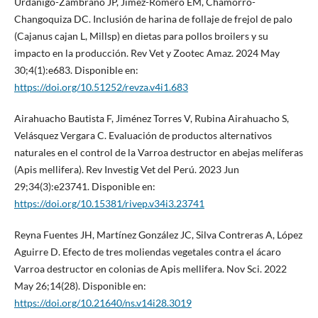
Urdanigo-Zambrano JP, Jimez-Romero EM, Chamorro-
Changoquiza DC. Inclusión de harina de follaje de frejol de palo
(Cajanus cajan L, Millsp) en dietas para pollos broilers y su
impacto en la producción. Rev Vet y Zootec Amaz. 2024 May
30;4(1):e683. Disponible en:
https://doi.org/10.51252/revza.v4i1.683
Airahuacho Bautista F, Jiménez Torres V, Rubina Airahuacho S,
Velásquez Vergara C. Evaluación de productos alternativos
naturales en el control de la Varroa destructor en abejas melíferas
(Apis mellifera). Rev Investig Vet del Perú. 2023 Jun
29;34(3):e23741. Disponible en:
https://doi.org/10.15381/rivep.v34i3.23741
Reyna Fuentes JH, Martínez González JC, Silva Contreras A, López
Aguirre D. Efecto de tres moliendas vegetales contra el ácaro
Varroa destructor en colonias de Apis mellifera. Nov Sci. 2022
May 26;14(28). Disponible en:
https://doi.org/10.21640/ns.v14i28.3019