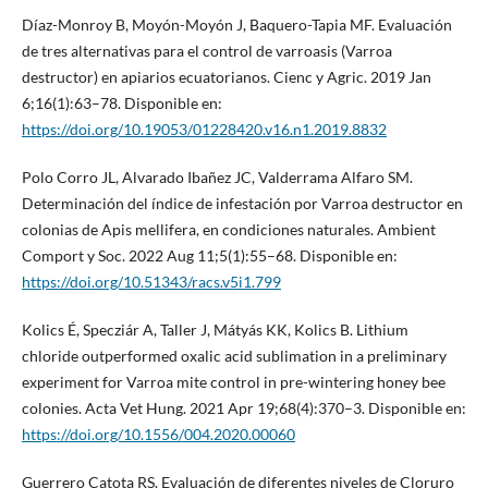
Díaz-Monroy B, Moyón-Moyón J, Baquero-Tapia MF. Evaluación
de tres alternativas para el control de varroasis (Varroa
destructor) en apiarios ecuatorianos. Cienc y Agric. 2019 Jan
6;16(1):63–78. Disponible en:
https://doi.org/10.19053/01228420.v16.n1.2019.8832
Polo Corro JL, Alvarado Ibañez JC, Valderrama Alfaro SM.
Determinación del índice de infestación por Varroa destructor en
colonias de Apis mellifera, en condiciones naturales. Ambient
Comport y Soc. 2022 Aug 11;5(1):55–68. Disponible en:
https://doi.org/10.51343/racs.v5i1.799
Kolics É, Specziár A, Taller J, Mátyás KK, Kolics B. Lithium
chloride outperformed oxalic acid sublimation in a preliminary
experiment for Varroa mite control in pre-wintering honey bee
colonies. Acta Vet Hung. 2021 Apr 19;68(4):370–3. Disponible en:
https://doi.org/10.1556/004.2020.00060
Guerrero Catota RS. Evaluación de diferentes niveles de Cloruro