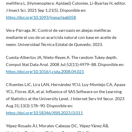
mellifera L. (Hymenoptera: Apidae)) Colonies. Li-Byarlay H, editor.
J Insect Sci. 2021 Sep 1;21(5). Disponible en:
https://doi.org/10.1093/jisesa/ieab058
Vera-Párraga JK. Control de varroasis en abejas melíferas
mediante el uso de un acaricida natural con base en aceite de
neem. Universidad Técnica Estatal de Quevedo; 2023.
Cuesta-Albertos JA, Nieto-Reyes A. The random Tukey depth.
Comput Stat Data Anal. 2008 Jul;52(11):4979–88. Disponible en:
https://doi.org/10.1016/j.csda.2008.04.021
Cifuentes LJC, Lira LAN, Hernández YCU, Luy-Montejo CA, Apaza
YCL, Flores JEA, et al. Influence of SAS Software on the Learning
of Statistics at the University Level. J Internet Serv Inf Secur. 2023
Aug 31;13(3):178–90. Disponible en:
https://doi.org/10.58346/JISIS.2023.I3.011
Yépez-Rosado ÁJ, Morales-Cabezas DC, Yépez-Yánez ÁB,