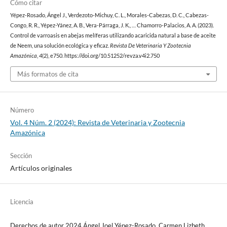
Cómo citar
Yépez-Rosado, Ángel J., Verdezoto-Michuy, C. L., Morales-Cabezas, D. C., Cabezas-
Congo, R. R., Yépez-Yánez, A. B., Vera-Párraga, J. K., … Chamorro-Palacios, A. A. (2023).
Control de varroasis en abejas melíferas utilizando acaricida natural a base de aceite
de Neem, una solución ecológica y eficaz.
Revista De Veterinaria Y Zootecnia
Amazónica
,
4
(2), e750. https://doi.org/10.51252/revza.v4i2.750
Más formatos de cita
Número
Vol. 4 Núm. 2 (2024): Revista de Veterinaria y Zootecnia
Amazónica
Sección
Artículos originales
Licencia
Derechos de autor 2024 Ángel Joel Yépez-Rosado, Carmen Lizbeth