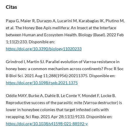
Citas
Papa G, Maier R, Durazzo A, Lucarini M, Karabagias IK, Plutino M,
et al. The Honey Bee Apis mellifera: An Insect at the Interface
between Human and Ecosystem Health. Biology (Basel). 2022 Feb
1;11(2):233. Disponible en:
https://doi.org/10.3390/biology11020233
Grindrod I, Martin SJ. Parallel evolution of Varroa resistance in
honey bees: a common mechanism across continents? Proc R Soc
B Biol Sci. 2021 Aug 11;288(1956):20211375. Disponible en:
https://doi.org/10.1098/rspb.2021.1375
Oddie MAY, Burke A, Dahle B, Le Conte Y, Mondet F, Locke B.
Reproductive success of the parasitic mite (Varroa destructor) is
lower in honeybee colonies that target infested cells with
recapping. Sci Rep. 2021 Apr 28;11(1):9133. Disponible en:
https://doi.org/10.1038/s41598-021-88592-y