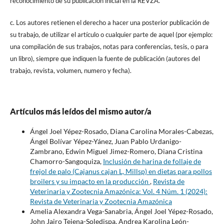
reconocimiento de su publicación inicial en la REVZA.
c. Los autores retienen el derecho a hacer una posterior publicación de
su trabajo, de utilizar el artículo o cualquier parte de aquel (por ejemplo:
una compilación de sus trabajos, notas para conferencias, tesis, o para
un libro), siempre que indiquen la fuente de publicación (autores del
trabajo, revista, volumen, numero y fecha).
Artículos más leídos del mismo autor/a
Ángel Joel Yépez-Rosado, Diana Carolina Morales-Cabezas,
Ángel Bolívar Yépez-Yánez, Juan Pablo Urdanigo-
Zambrano, Edwin Miguel Jimez-Romero, Diana Cristina
Chamorro-Sangoquiza,
Inclusión de harina de follaje de
frejol de palo (Cajanus cajan L, Millsp) en dietas para pollos
broilers y su impacto en la producción
,
Revista de
Veterinaria y Zootecnia Amazónica: Vol. 4 Núm. 1 (2024):
Revista de Veterinaria y Zootecnia Amazónica
Amelia Alexandra Vega-Sanabria, Ángel Joel Yépez-Rosado,
John Jairo Tejena-Soledispa, Andrea Karolina León-