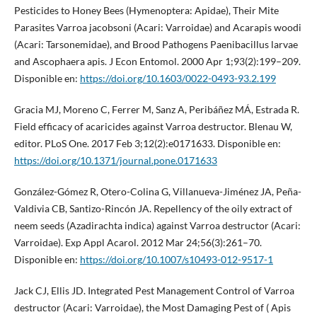
Pesticides to Honey Bees (Hymenoptera: Apidae), Their Mite
Parasites Varroa jacobsoni (Acari: Varroidae) and Acarapis woodi
(Acari: Tarsonemidae), and Brood Pathogens Paenibacillus larvae
and Ascophaera apis. J Econ Entomol. 2000 Apr 1;93(2):199–209.
Disponible en:
https://doi.org/10.1603/0022-0493-93.2.199
Gracia MJ, Moreno C, Ferrer M, Sanz A, Peribáñez MÁ, Estrada R.
Field efficacy of acaricides against Varroa destructor. Blenau W,
editor. PLoS One. 2017 Feb 3;12(2):e0171633. Disponible en:
https://doi.org/10.1371/journal.pone.0171633
González-Gómez R, Otero-Colina G, Villanueva-Jiménez JA, Peña-
Valdivia CB, Santizo-Rincón JA. Repellency of the oily extract of
neem seeds (Azadirachta indica) against Varroa destructor (Acari:
Varroidae). Exp Appl Acarol. 2012 Mar 24;56(3):261–70.
Disponible en:
https://doi.org/10.1007/s10493-012-9517-1
Jack CJ, Ellis JD. Integrated Pest Management Control of Varroa
destructor (Acari: Varroidae), the Most Damaging Pest of ( Apis