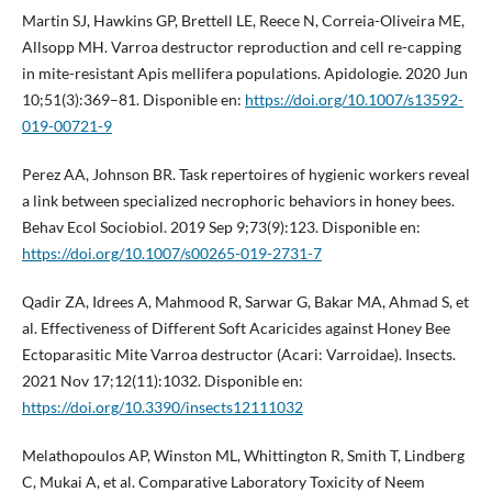
Martin SJ, Hawkins GP, Brettell LE, Reece N, Correia-Oliveira ME,
Allsopp MH. Varroa destructor reproduction and cell re-capping
in mite-resistant Apis mellifera populations. Apidologie. 2020 Jun
10;51(3):369–81. Disponible en:
https://doi.org/10.1007/s13592-
019-00721-9
Perez AA, Johnson BR. Task repertoires of hygienic workers reveal
a link between specialized necrophoric behaviors in honey bees.
Behav Ecol Sociobiol. 2019 Sep 9;73(9):123. Disponible en:
https://doi.org/10.1007/s00265-019-2731-7
Qadir ZA, Idrees A, Mahmood R, Sarwar G, Bakar MA, Ahmad S, et
al. Effectiveness of Different Soft Acaricides against Honey Bee
Ectoparasitic Mite Varroa destructor (Acari: Varroidae). Insects.
2021 Nov 17;12(11):1032. Disponible en:
https://doi.org/10.3390/insects12111032
Melathopoulos AP, Winston ML, Whittington R, Smith T, Lindberg
C, Mukai A, et al. Comparative Laboratory Toxicity of Neem