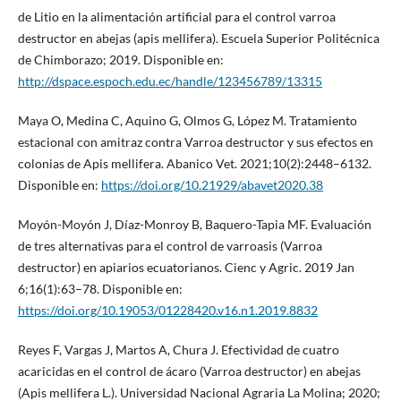
de Litio en la alimentación artificial para el control varroa
destructor en abejas (apis mellifera). Escuela Superior Politécnica
de Chimborazo; 2019. Disponible en:
http://dspace.espoch.edu.ec/handle/123456789/13315
Maya O, Medina C, Aquino G, Olmos G, López M. Tratamiento
estacional con amitraz contra Varroa destructor y sus efectos en
colonias de Apis mellifera. Abanico Vet. 2021;10(2):2448–6132.
Disponible en:
https://doi.org/10.21929/abavet2020.38
Moyón-Moyón J, Díaz-Monroy B, Baquero-Tapia MF. Evaluación
de tres alternativas para el control de varroasis (Varroa
destructor) en apiarios ecuatorianos. Cienc y Agric. 2019 Jan
6;16(1):63–78. Disponible en:
https://doi.org/10.19053/01228420.v16.n1.2019.8832
Reyes F, Vargas J, Martos A, Chura J. Efectividad de cuatro
acaricidas en el control de ácaro (Varroa destructor) en abejas
(Apis mellifera L.). Universidad Nacional Agraria La Molina; 2020;