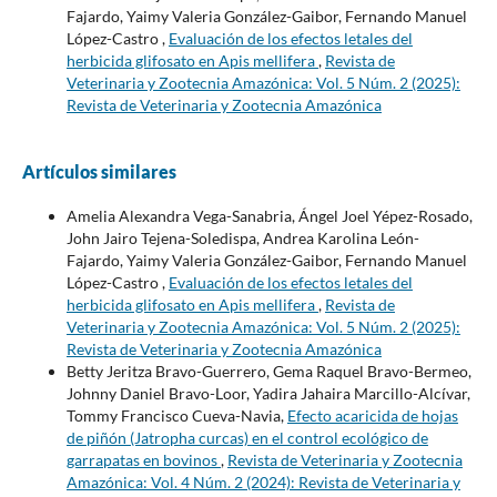
Fajardo, Yaimy Valeria González-Gaibor, Fernando Manuel
López-Castro ,
Evaluación de los efectos letales del
herbicida glifosato en Apis mellifera
,
Revista de
Veterinaria y Zootecnia Amazónica: Vol. 5 Núm. 2 (2025):
Revista de Veterinaria y Zootecnia Amazónica
Artículos similares
Amelia Alexandra Vega-Sanabria, Ángel Joel Yépez-Rosado,
John Jairo Tejena-Soledispa, Andrea Karolina León-
Fajardo, Yaimy Valeria González-Gaibor, Fernando Manuel
López-Castro ,
Evaluación de los efectos letales del
herbicida glifosato en Apis mellifera
,
Revista de
Veterinaria y Zootecnia Amazónica: Vol. 5 Núm. 2 (2025):
Revista de Veterinaria y Zootecnia Amazónica
Betty Jeritza Bravo-Guerrero, Gema Raquel Bravo-Bermeo,
Johnny Daniel Bravo-Loor, Yadira Jahaira Marcillo-Alcívar,
Tommy Francisco Cueva-Navia,
Efecto acaricida de hojas
de piñón (Jatropha curcas) en el control ecológico de
garrapatas en bovinos
,
Revista de Veterinaria y Zootecnia
Amazónica: Vol. 4 Núm. 2 (2024): Revista de Veterinaria y