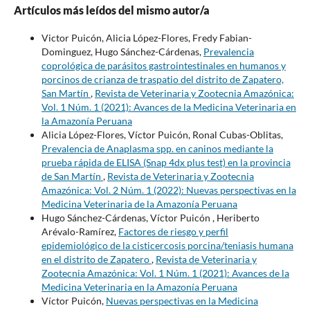
Artículos más leídos del mismo autor/a
Victor Puicón, Alicia López-Flores, Fredy Fabian-
Dominguez, Hugo Sánchez-Cárdenas,
Prevalencia
coprológica de parásitos gastrointestinales en humanos y
porcinos de crianza de traspatio del distrito de Zapatero,
San Martín
,
Revista de Veterinaria y Zootecnia Amazónica:
Vol. 1 Núm. 1 (2021): Avances de la Medicina Veterinaria en
la Amazonía Peruana
Alicia López-Flores, Víctor Puicón, Ronal Cubas-Oblitas,
Prevalencia de Anaplasma spp. en caninos mediante la
prueba rápida de ELISA (Snap 4dx plus test) en la provincia
de San Martín
,
Revista de Veterinaria y Zootecnia
Amazónica: Vol. 2 Núm. 1 (2022): Nuevas perspectivas en la
Medicina Veterinaria de la Amazonía Peruana
Hugo Sánchez-Cárdenas, Víctor Puicón , Heriberto
Arévalo-Ramírez,
Factores de riesgo y perfil
epidemiológico de la cisticercosis porcina/teniasis humana
en el distrito de Zapatero
,
Revista de Veterinaria y
Zootecnia Amazónica: Vol. 1 Núm. 1 (2021): Avances de la
Medicina Veterinaria en la Amazonía Peruana
Víctor Puicón,
Nuevas perspectivas en la Medicina