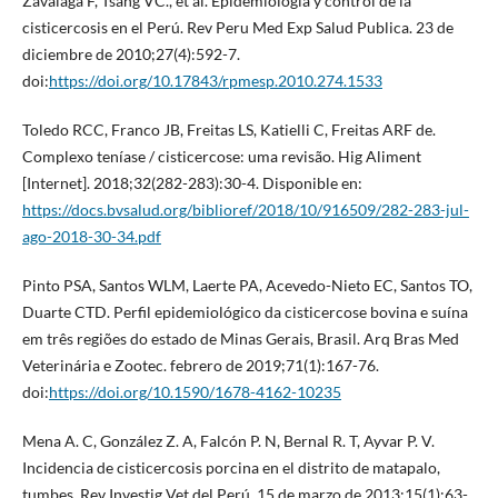
Zavalaga F, Tsang VC., et al. Epidemiología y control de la
cisticercosis en el Perú. Rev Peru Med Exp Salud Publica. 23 de
diciembre de 2010;27(4):592-7.
doi:
https://doi.org/10.17843/rpmesp.2010.274.1533
Toledo RCC, Franco JB, Freitas LS, Katielli C, Freitas ARF de.
Complexo teníase / cisticercose: uma revisão. Hig Aliment
[Internet]. 2018;32(282-283):30-4. Disponible en:
https://docs.bvsalud.org/biblioref/2018/10/916509/282-283-jul-
ago-2018-30-34.pdf
Pinto PSA, Santos WLM, Laerte PA, Acevedo-Nieto EC, Santos TO,
Duarte CTD. Perfil epidemiológico da cisticercose bovina e suína
em três regiões do estado de Minas Gerais, Brasil. Arq Bras Med
Veterinária e Zootec. febrero de 2019;71(1):167-76.
doi:
https://doi.org/10.1590/1678-4162-10235
Mena A. C, González Z. A, Falcón P. N, Bernal R. T, Ayvar P. V.
Incidencia de cisticercosis porcina en el distrito de matapalo,
tumbes. Rev Investig Vet del Perú. 15 de marzo de 2013;15(1):63-