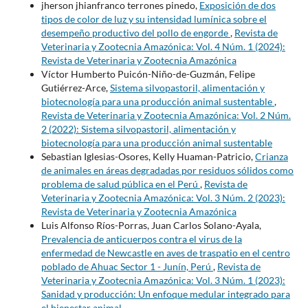
jherson jhianfranco terrones pinedo,
Exposición de dos
tipos de color de luz y su intensidad lumínica sobre el
desempeño productivo del pollo de engorde
,
Revista de
Veterinaria y Zootecnia Amazónica: Vol. 4 Núm. 1 (2024):
Revista de Veterinaria y Zootecnia Amazónica
Víctor Humberto Puicón-Niño-de-Guzmán, Felipe
Gutiérrez-Arce,
Sistema silvopastoril, alimentación y
biotecnología para una producción animal sustentable
,
Revista de Veterinaria y Zootecnia Amazónica: Vol. 2 Núm.
2 (2022): Sistema silvopastoril, alimentación y
biotecnología para una producción animal sustentable
Sebastian Iglesias-Osores, Kelly Huaman-Patricio,
Crianza
de animales en áreas degradadas por residuos sólidos como
problema de salud pública en el Perú
,
Revista de
Veterinaria y Zootecnia Amazónica: Vol. 3 Núm. 2 (2023):
Revista de Veterinaria y Zootecnia Amazónica
Luis Alfonso Ríos-Porras, Juan Carlos Solano-Ayala,
Prevalencia de anticuerpos contra el virus de la
enfermedad de Newcastle en aves de traspatio en el centro
poblado de Ahuac Sector 1 - Junín, Perú
,
Revista de
Veterinaria y Zootecnia Amazónica: Vol. 3 Núm. 1 (2023):
Sanidad y producción: Un enfoque medular integrado para
el bienestar animal