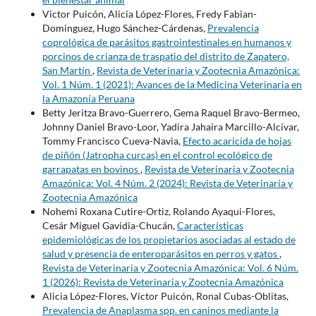
Victor Puicón, Alicia López-Flores, Fredy Fabian-
Dominguez, Hugo Sánchez-Cárdenas,
Prevalencia
coprológica de parásitos gastrointestinales en humanos y
porcinos de crianza de traspatio del distrito de Zapatero,
San Martín
,
Revista de Veterinaria y Zootecnia Amazónica:
Vol. 1 Núm. 1 (2021): Avances de la Medicina Veterinaria en
la Amazonía Peruana
Betty Jeritza Bravo-Guerrero, Gema Raquel Bravo-Bermeo,
Johnny Daniel Bravo-Loor, Yadira Jahaira Marcillo-Alcívar,
Tommy Francisco Cueva-Navia,
Efecto acaricida de hojas
de piñón (Jatropha curcas) en el control ecológico de
garrapatas en bovinos
,
Revista de Veterinaria y Zootecnia
Amazónica: Vol. 4 Núm. 2 (2024): Revista de Veterinaria y
Zootecnia Amazónica
Nohemi Roxana Cutire-Ortiz, Rolando Ayaqui-Flores,
Cesár Miguel Gavidia-Chucán,
Características
epidemiológicas de los propietarios asociadas al estado de
salud y presencia de enteroparásitos en perros y gatos
,
Revista de Veterinaria y Zootecnia Amazónica: Vol. 6 Núm.
1 (2026): Revista de Veterinaria y Zootecnia Amazónica
Alicia López-Flores, Víctor Puicón, Ronal Cubas-Oblitas,
Prevalencia de Anaplasma spp. en caninos mediante la