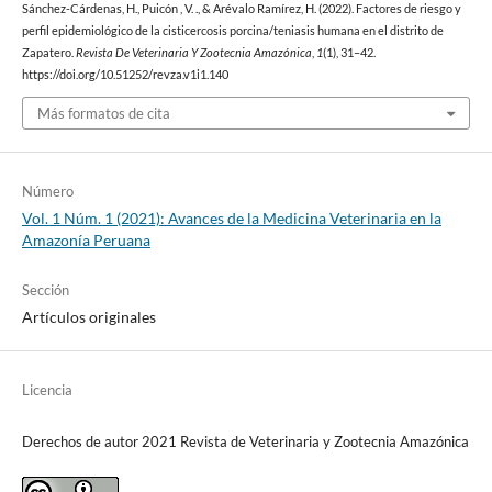
Sánchez-Cárdenas, H., Puicón , V. ., & Arévalo Ramírez, H. (2022). Factores de riesgo y
perfil epidemiológico de la cisticercosis porcina/teniasis humana en el distrito de
Zapatero.
Revista De Veterinaria Y Zootecnia Amazónica
,
1
(1), 31–42.
https://doi.org/10.51252/revza.v1i1.140
Más formatos de cita
Número
Vol. 1 Núm. 1 (2021): Avances de la Medicina Veterinaria en la
Amazonía Peruana
Sección
Artículos originales
Licencia
Derechos de autor 2021 Revista de Veterinaria y Zootecnia Amazónica