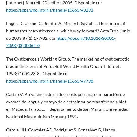
[Internet]. Murrell KD, editor. 2005. Disponible en:
https://apps.who.int/iris/handle/10665/43291
Engels D, Urbani C, Belotto A, Meslin F, Savioli L. The control of
human (neuro)cysticercosis: which way forward? Acta Trop. junio
de 2003;87(1):177-82. doi:
https://doi.org/10.1016/S0001-
706X(03)00064-0
The Cysticercosis Working Group. The marketing of cysticercotic
pigs in the Sierra of Peru. Bull World Health Organ [Internet].
1993;71(2):223-8. Disponible en:
https://apps.who.int/iris/handle/10665/47798
Castro V. Prevalencia de cisticercosis porcina, comparación de
examen de lengua y ensayo de electroinmuno transferencia blot
en Maceda, Tarapoto – departamento de San Martín. Universidad
Nacional Mayor de San Marcos; 1991.
Garcia HH, Gonzalez AE, Rodriguez S, Gonzalvez G, Llanos-