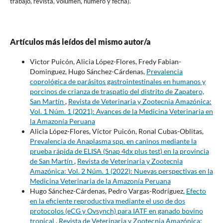
trabajo, revista, volumen, numero y fecha).
Artículos más leídos del mismo autor/a
Victor Puicón, Alicia López-Flores, Fredy Fabian-
Dominguez, Hugo Sánchez-Cárdenas,
Prevalencia
coprológica de parásitos gastrointestinales en humanos y
porcinos de crianza de traspatio del distrito de Zapatero,
San Martín
,
Revista de Veterinaria y Zootecnia Amazónica:
Vol. 1 Núm. 1 (2021): Avances de la Medicina Veterinaria en
la Amazonía Peruana
Alicia López-Flores, Víctor Puicón, Ronal Cubas-Oblitas,
Prevalencia de Anaplasma spp. en caninos mediante la
prueba rápida de ELISA (Snap 4dx plus test) en la provincia
de San Martín
,
Revista de Veterinaria y Zootecnia
Amazónica: Vol. 2 Núm. 1 (2022): Nuevas perspectivas en la
Medicina Veterinaria de la Amazonía Peruana
Hugo Sánchez-Cárdenas, Pedro Vargas-Rodríguez,
Efecto
en la eficiente reproductiva mediante el uso de dos
protocolos (eCG y Ovsynch) para IATF en ganado bovino
tropical
,
Revista de Veterinaria y Zootecnia Amazónica: