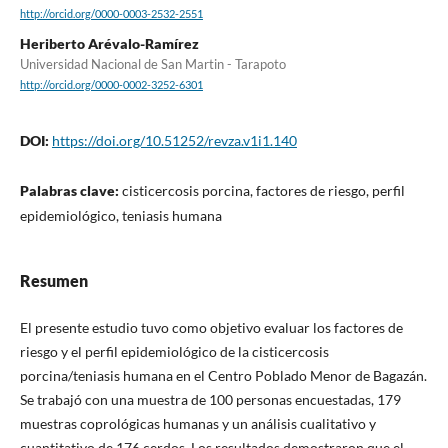
http://orcid.org/0000-0003-2532-2551
Heriberto Arévalo-Ramírez
Universidad Nacional de San Martin - Tarapoto
http://orcid.org/0000-0002-3252-6301
DOI:
https://doi.org/10.51252/revza.v1i1.140
Palabras clave:
cisticercosis porcina, factores de riesgo, perfil
epidemiológico, teniasis humana
Resumen
El presente estudio tuvo como objetivo evaluar los factores de
riesgo y el perfil epidemiológico de la cisticercosis
porcina/teniasis humana en el Centro Poblado Menor de Bagazán.
Se trabajó con una muestra de 100 personas encuestadas, 179
muestras coprológicas humanas y un análisis cualitativo y
cuantitativo de 176 cerdos. Los resultados demostraron que el