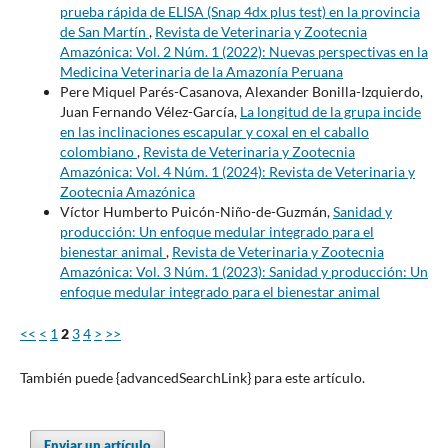
prueba rápida de ELISA (Snap 4dx plus test) en la provincia
de San Martín
,
Revista de Veterinaria y Zootecnia
Amazónica: Vol. 2 Núm. 1 (2022): Nuevas perspectivas en la
Medicina Veterinaria de la Amazonía Peruana
Pere Miquel Parés-Casanova, Alexander Bonilla-Izquierdo,
Juan Fernando Vélez-García,
La longitud de la grupa incide
en las inclinaciones escapular y coxal en el caballo
colombiano
,
Revista de Veterinaria y Zootecnia
Amazónica: Vol. 4 Núm. 1 (2024): Revista de Veterinaria y
Zootecnia Amazónica
Víctor Humberto Puicón-Niño-de-Guzmán,
Sanidad y
producción: Un enfoque medular integrado para el
bienestar animal
,
Revista de Veterinaria y Zootecnia
Amazónica: Vol. 3 Núm. 1 (2023): Sanidad y producción: Un
enfoque medular integrado para el bienestar animal
<<
<
1
2
3
4
>
>>
También puede {advancedSearchLink} para este artículo.
Enviar un artículo