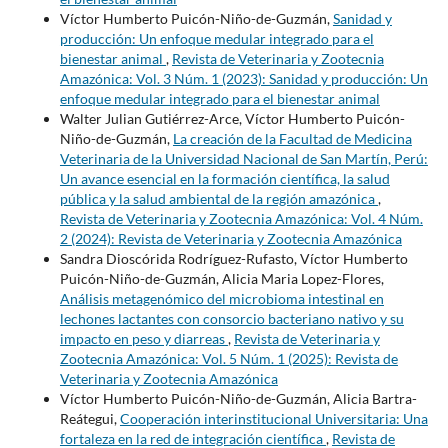
Víctor Humberto Puicón-Niño-de-Guzmán,
Sanidad y
producción: Un enfoque medular integrado para el
bienestar animal
,
Revista de Veterinaria y Zootecnia
Amazónica: Vol. 3 Núm. 1 (2023): Sanidad y producción: Un
enfoque medular integrado para el bienestar animal
Walter Julian Gutiérrez-Arce, Víctor Humberto Puicón-
Niño-de-Guzmán,
La creación de la Facultad de Medicina
Veterinaria de la Universidad Nacional de San Martín, Perú:
Un avance esencial en la formación científica, la salud
pública y la salud ambiental de la región amazónica
,
Revista de Veterinaria y Zootecnia Amazónica: Vol. 4 Núm.
2 (2024): Revista de Veterinaria y Zootecnia Amazónica
Sandra Dioscórida Rodríguez-Rufasto, Víctor Humberto
Puicón-Niño-de-Guzmán, Alicia Maria Lopez-Flores,
Análisis metagenómico del microbioma intestinal en
lechones lactantes con consorcio bacteriano nativo y su
impacto en peso y diarreas
,
Revista de Veterinaria y
Zootecnia Amazónica: Vol. 5 Núm. 1 (2025): Revista de
Veterinaria y Zootecnia Amazónica
Víctor Humberto Puicón-Niño-de-Guzmán, Alicia Bartra-
Reátegui,
Cooperación interinstitucional Universitaria: Una
fortaleza en la red de integración científica
,
Revista de