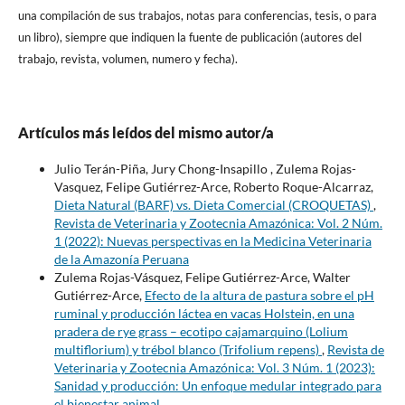
una compilación de sus trabajos, notas para conferencias, tesis, o para
un libro), siempre que indiquen la fuente de publicación (autores del
trabajo, revista, volumen, numero y fecha).
Artículos más leídos del mismo autor/a
Julio Terán-Piña, Jury Chong-Insapillo , Zulema Rojas-
Vasquez, Felipe Gutiérrez-Arce, Roberto Roque-Alcarraz,
Dieta Natural (BARF) vs. Dieta Comercial (CROQUETAS)
,
Revista de Veterinaria y Zootecnia Amazónica: Vol. 2 Núm.
1 (2022): Nuevas perspectivas en la Medicina Veterinaria
de la Amazonía Peruana
Zulema Rojas-Vásquez, Felipe Gutiérrez-Arce, Walter
Gutiérrez-Arce,
Efecto de la altura de pastura sobre el pH
ruminal y producción láctea en vacas Holstein, en una
pradera de rye grass – ecotipo cajamarquino (Lolium
multiflorium) y trébol blanco (Trifolium repens)
,
Revista de
Veterinaria y Zootecnia Amazónica: Vol. 3 Núm. 1 (2023):
Sanidad y producción: Un enfoque medular integrado para
el bienestar animal