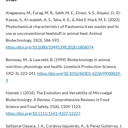
Alagawany, M., Farag, M. R., Sahfi, M. E., Elnesr, S. S., Alqaisi, O., El-
Kassas, S., Al-wajeeh, A. S., Taha, A. E., & Abd E-Hack, M. E. (2022).
Phytochemical characteristics of Paulownia trees wastes and its
use as unconventional feedstuff in animal feed. Animal
Biotechnology, 33(3), 586-593.
https://doi.org/10.1080/10495398.2020.1806074
Bonneau, M., & Laarveld, B. (1999). Biotechnology in animal
nutrition, physiology and health. Livestock Production Science,
59(2-3), 223-241.
https://doi.org/10.1016/S0301-6226(99)00029-
9
Hamed, I. (2016). The Evolution and Versatility of Microalgal
Biotechnology: A Review. Comprehensive Reviews in Food
Science and Food Safety, 15(6), 1104-1123.
https://doi.org/10.1111/1541-4337.12227
Saltijeral Oaxaca, J. A., Cordova Izquierdo, A., & Pérez Gutiérrez, J.