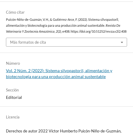
Cómo citar
Puicón-Niño-de-Guzmán, V. H., & Gutiérrez-Arce, F. (2022). Sistema silvopastoril,
alimentación y biotecnología para una producción animal sustentable.
Revista De
Veterinaria Y Zootecnia Amazónica
,
2
(2), e408. https://doi.org/10.51252/revza.v2i2.408
Más formatos de cita
Número
Vol. 2 Núm. 2 (2022): Sistema silvopastoril, alimentación y
biotecnología para una producción animal sustentable
Sección
Editorial
Licencia
Derechos de autor 2022 Víctor Humberto Puicón-Niño-de-Guzmán,