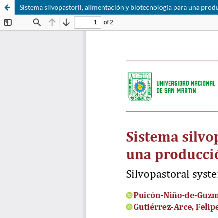
Sistema silvopastoril, alimentación y biotecnología para una prod