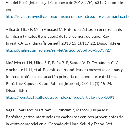
Vet del Perú [Internet]. 17 de enero de 2017;27(4):631. Disponible
en:
http://revistasinvestigacion.unmsm.edu.pe/index.php/veterinaria/art
Vilca de Díaz F, Melo Anccasi M. Enteroparásitos en perros (canis
familiaris) y gatos (felis catus) de la provincia de puno. Rev
Investig Altoandinas [Internet]. 2013;15(1):117-22. Disponible en:
https://dialnet.unirioja.es/servlet/articulo?codigo=5893927
Noé Mocetti N, Ulloa S. F, Peña B. P, Santos V. D, Fernández C. C,
Anchante H. H, et al. Parasitosis zoonóticas en mascotas caninas y
felinas de niños de educación primaria del cono norte de Lima,
Perú. Rev Sapuvet Salud Pública [Internet]. 2011;2(1):15-24.
Disponible en:
https://revistas.lasalle.edu.co/index.php/us/article/view/5091
Vega S, Serrano-Martínez E, Grandez R, Marco Quispe MP.
Parásitos gastrointestinales en cachorros caninos provenientes de
la venta comercial en el Cercado de Lima. Salud y Tecnol Vet