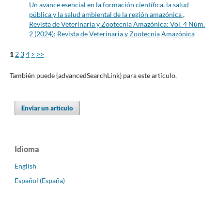
Un avance esencial en la formación científica, la salud
pública y la salud ambiental de la región amazónica
,
Revista de Veterinaria y Zootecnia Amazónica: Vol. 4 Núm.
2 (2024): Revista de Veterinaria y Zootecnia Amazónica
1
2
3
4
>
>>
También puede {advancedSearchLink} para este artículo.
Enviar un artículo
Idioma
English
Español (España)