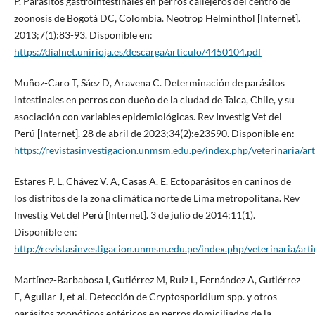
P. Parásitos gastrointestinales en perros callejeros del centro de
zoonosis de Bogotá DC, Colombia. Neotrop Helminthol [Internet].
2013;7(1):83-93. Disponible en:
https://dialnet.unirioja.es/descarga/articulo/4450104.pdf
Muñoz-Caro T, Sáez D, Aravena C. Determinación de parásitos
intestinales en perros con dueño de la ciudad de Talca, Chile, y su
asociación con variables epidemiológicas. Rev Investig Vet del
Perú [Internet]. 28 de abril de 2023;34(2):e23590. Disponible en:
https://revistasinvestigacion.unmsm.edu.pe/index.php/veterinaria/ar
Estares P. L, Chávez V. A, Casas A. E. Ectoparásitos en caninos de
los distritos de la zona climática norte de Lima metropolitana. Rev
Investig Vet del Perú [Internet]. 3 de julio de 2014;11(1).
Disponible en:
http://revistasinvestigacion.unmsm.edu.pe/index.php/veterinaria/art
Martínez-Barbabosa I, Gutiérrez M, Ruiz L, Fernández A, Gutiérrez
E, Aguilar J, et al. Detección de Cryptosporidium spp. y otros
parásitos zoonóticos entéricos en perros domiciliados de la