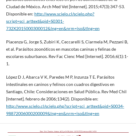
Ciudad de México. Arch Med Vet [Internet]. 2015;47(3):347-53.
Disponible en:
http://www.scielo.cl/scielo.php?
script=sci_arttext&pid=S0301-
732X2015000300012&lng=en&nrm=iso&tlng=en
Piacenza G, Jorge S, Zubiri K, Ceccarelli S, Ciarmela M, Pezzani B,
et al. Parásitos zoonóticos en mascotas caninas y felinas de
escolares suburbanos. Rev Fac Cienc Med [Internet]. 2016;6(1):1-
1.
López D J, Abarca V K, Paredes M P, Inzunza T E. Parásitos
intestinales en caninos y felinos con cuadros digestivos en
Santiago, Chile: Consideraciones en Salud Pública. Rev Med Chil
[Internet]. febrero de 2006;134(2). Disponible en:
http://www.scielo.cl/scielo.php?script=sci_arttext&pid=S0034-
98872006000200009&lng=en&nrm=iso&tlng=en