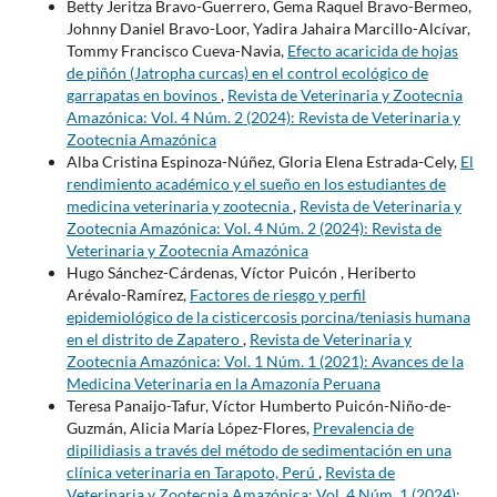
Betty Jeritza Bravo-Guerrero, Gema Raquel Bravo-Bermeo,
Johnny Daniel Bravo-Loor, Yadira Jahaira Marcillo-Alcívar,
Tommy Francisco Cueva-Navia,
Efecto acaricida de hojas
de piñón (Jatropha curcas) en el control ecológico de
garrapatas en bovinos
,
Revista de Veterinaria y Zootecnia
Amazónica: Vol. 4 Núm. 2 (2024): Revista de Veterinaria y
Zootecnia Amazónica
Alba Cristina Espinoza-Núñez, Gloria Elena Estrada-Cely,
El
rendimiento académico y el sueño en los estudiantes de
medicina veterinaria y zootecnia
,
Revista de Veterinaria y
Zootecnia Amazónica: Vol. 4 Núm. 2 (2024): Revista de
Veterinaria y Zootecnia Amazónica
Hugo Sánchez-Cárdenas, Víctor Puicón , Heriberto
Arévalo-Ramírez,
Factores de riesgo y perfil
epidemiológico de la cisticercosis porcina/teniasis humana
en el distrito de Zapatero
,
Revista de Veterinaria y
Zootecnia Amazónica: Vol. 1 Núm. 1 (2021): Avances de la
Medicina Veterinaria en la Amazonía Peruana
Teresa Panaijo-Tafur, Víctor Humberto Puicón-Niño-de-
Guzmán, Alicia María López-Flores,
Prevalencia de
dipilidiasis a través del método de sedimentación en una
clínica veterinaria en Tarapoto, Perú
,
Revista de
Veterinaria y Zootecnia Amazónica: Vol. 4 Núm. 1 (2024):