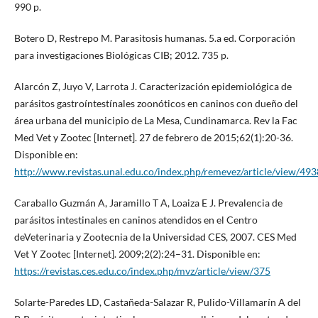
990 p.
Botero D, Restrepo M. Parasitosis humanas. 5.a ed. Corporación
para investigaciones Biológicas CIB; 2012. 735 p.
Alarcón Z, Juyo V, Larrota J. Caracterización epidemiológica de
parásitos gastroíntestínales zoonóticos en caninos con dueño del
área urbana del municipio de La Mesa, Cundinamarca. Rev la Fac
Med Vet y Zootec [Internet]. 27 de febrero de 2015;62(1):20-36.
Disponible en:
http://www.revistas.unal.edu.co/index.php/remevez/article/view/49
Caraballo Guzmán A, Jaramillo T A, Loaiza E J. Prevalencia de
parásitos intestinales en caninos atendidos en el Centro
deVeterinaria y Zootecnia de la Universidad CES, 2007. CES Med
Vet Y Zootec [Internet]. 2009;2(2):24–31. Disponible en:
https://revistas.ces.edu.co/index.php/mvz/article/view/375
Solarte-Paredes LD, Castañeda-Salazar R, Pulido-Villamarín A del