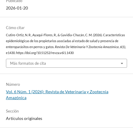
Publicado
2026-01-20
Cómo citar
Cutire-Ortiz, N. R., Ayaqui-Flores, R., & Gavidia-Chucán, C. M. (2026). Características
epidemiológicas de los propietarios asociadas al estado de salud y presencia de
enteroparásitos en perros y gatos.
Revista De Veterinaria Y Zootecnia Amazónica
,
6
(1),
e1430. https://doi.org/10.51252/revza.v6i1.1430
Más formatos de cita
Número
Vol. 6 Núm. 1 (2026): Revista de Veterinaria y Zootecnia
Amazónica
Sección
Artículos originales