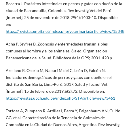
Becerra J. Parásitos intestinales en perros y gatos con dueño de la
ciudad de Barranquilla, Colombia. Rev Investig Vet del Perú
[Internet]. 25 de noviembre de 2018;29(4):1403-10. Disponible
en:
https://revistas.gnbit.net/index.php/veterinaria/article/view/15348
Acha P, Szyfres B. Zoonosis y enfermedades transmisibles
comunes al hombre y a los animales. 3.a ed. Organización
Panamericana de la Salud. Biblioteca de la OPS; 2001. 420 p.
Arellano R, Osorio M, Napurí M del C, León D, Falcón N.
Indicadores demográficos de perros y gatos con dueño en el
distrito de San Borja, Lima-Perú, 2017. Salud y Tecnol Vet
[Internet]. 15 de febrero de 2019;6(2):72. Disponible en:
https://revistas.upch.edu.pe/index.php/STV/article/view/3461
Tortosa A, Zumpano R, Ardiles I, Berra Y, Faigenbaum AN, Guido
GG, et al. Caracterización de la Tenencia de Animales de
Compañía en la Ciudad de Buenos Aires, Argentina. Rev Investig