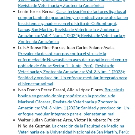
Revista de Veterinaria y Zootecnia Amazónica
Lenin Torres Bernal,
Caracterización de factores ligados al
comportamiento productivo y reproductivo que afectan en
los sistemas ganaderos en el distrito de Cuñumbuqui,
Lamas, San Martín
,
Revista de Veterinaria y Zootecnia
Amazónica: Vol. 4 Núm. 1 (2024): Revista de Veterinaria y
Zootecnia Amazónica
Luis Alfonso Ríos-Porras, Juan Carlos Solano-Ayala,
Prevalencia de anticuerpos contra el virus de la
enfermedad de Newcastle en aves de traspatio en el centro
poblado de Ahuac Sector 1 - Junín, Perú
,
Revista de
Veterinaria y Zootecnia Amazónica: Vol. 3 Núm. 1 (2023):
Sanidad y producción: Un enfoque medular integrado para
el bienestar animal
Ivan Franco Perez-Fasabi, Alicia López-Flores,
Brucelosis
bovina en ganado doble propósito en la provincia de
Mariscal Cáceres
,
Revista de Veterinaria y Zootecnia
Amazónica: Vol. 3 Núm. 1 (2023): Sanidad y producción: Un
enfoque medular integrado para el bienestar animal
Walter Julian Gutiérrez-Arce, Víctor Humberto Puicón-
Niño-de-Guzmán,
La creación de la Facultad de Medicina
Veterinaria de la Universidad Nacional de San Martín, Perú: