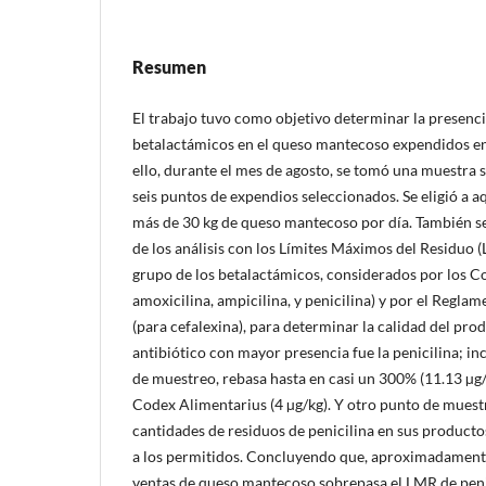
Resumen
El trabajo tuvo como objetivo determinar la presenci
betalactámicos en el queso mantecoso expendidos e
ello, durante el mes de agosto, se tomó una muestra 
seis puntos de expendios seleccionados. Se eligió a a
más de 30 kg de queso mantecoso por día. También s
de los análisis con los Límites Máximos del Residuo (
grupo de los betalactámicos, considerados por los C
amoxicilina, ampicilina, y penicilina) y por el Regla
(para cefalexina), para determinar la calidad del pro
antibiótico con mayor presencia fue la penicilina; in
de muestreo, rebasa hasta en casi un 300% (11.13 µg/
Codex Alimentarius (4 µg/kg). Y otro punto de mues
cantidades de residuos de penicilina en sus producto
a los permitidos. Concluyendo que, aproximadamente
ventas de queso mantecoso sobrepasa el LMR de peni