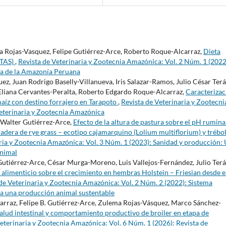
ma Rojas-Vasquez, Felipe Gutiérrez-Arce, Roberto Roque-Alcarraz,
Dieta
ETAS)
,
Revista de Veterinaria y Zootecnia Amazónica: Vol. 2 Núm. 1 (2022
ia de la Amazonía Peruana
ez, Juan Rodrigo Baselly-Villanueva, Iris Salazar-Ramos, Julio César Ter
 Eliana Cervantes-Peralta, Roberto Edgardo Roque-Alcarraz,
Caracterizac
maíz con destino forrajero en Tarapoto
,
Revista de Veterinaria y Zootecni
Veterinaria y Zootecnia Amazónica
 Walter Gutiérrez-Arce,
Efecto de la altura de pastura sobre el pH rumina
radera de rye grass – ecotipo cajamarquino (Lolium multiflorium) y trébo
ria y Zootecnia Amazónica: Vol. 3 Núm. 1 (2023): Sanidad y producción:
animal
 Gutiérrez-Arce, César Murga-Moreno, Luis Vallejos-Fernández, Julio Ter
 alimenticio sobre el crecimiento en hembras Holstein – Friesian desde e
de Veterinaria y Zootecnia Amazónica: Vol. 2 Núm. 2 (2022): Sistema
ara una producción animal sustentable
arraz, Felipe B. Gutiérrez-Arce, Zulema Rojas-Vásquez, Marco Sánchez-
lud intestinal y comportamiento productivo de broiler en etapa de
eterinaria y Zootecnia Amazónica: Vol. 6 Núm. 1 (2026): Revista de