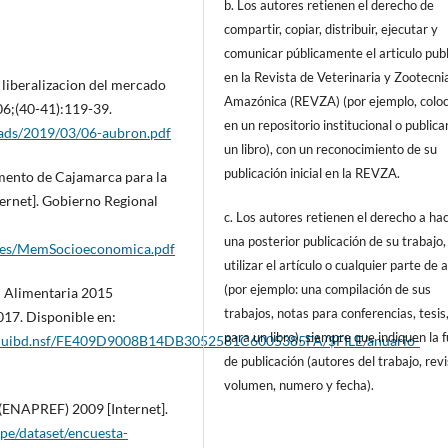
b. Los autores retienen el derecho de
compartir, copiar, distribuir, ejecutar y
comunicar públicamente el articulo pub
en la Revista de Veterinaria y Zootecni
liberalizacion del mercado
Amazónica (REVZA) (por ejemplo, coloc
006;(40-41):119-39.
en un repositorio institucional o publica
oads/2019/03/06-aubron.pdf
un libro), con un reconocimiento de su
publicación inicial en la REVZA.
mento de Cajamarca para la
ernet]. Gobierno Regional
c. Los autores retienen el derecho a ha
una posterior publicación de su trabajo,
/files/MemSocioeconomica.pdf
utilizar el artículo o cualquier parte de 
(por ejemplo: una compilación de sus
l Alimentaria 2015
trabajos, notas para conferencias, tesis
2017. Disponible en:
para un libro), siempre que indiquen la 
on5_uibd.nsf/FE409D9008B14DB3052581C6005385FA/$FILE/anuario-
de publicación (autores del trabajo, revi
volumen, numero y fecha).
 (ENAPREF) 2009 [Internet].
pe/dataset/encuesta-