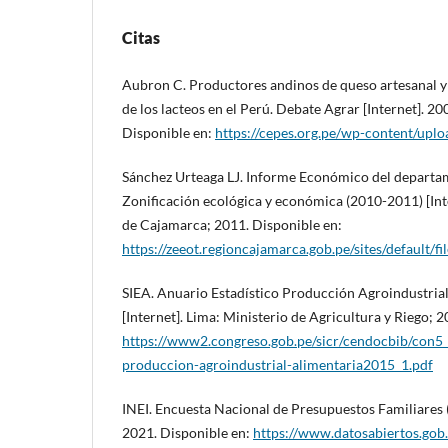
Citas
Aubron C. Productores andinos de queso artesanal y 
de los lacteos en el Perú. Debate Agrar [Internet]. 2
Disponible en:
https://cepes.org.pe/wp-content/upl
Sánchez Urteaga LJ. Informe Económico del departa
Zonificación ecológica y económica (2010-2011) [Int
de Cajamarca; 2011. Disponible en:
https://zeeot.regioncajamarca.gob.pe/sites/default
SIEA. Anuario Estadístico Producción Agroindustria
[Internet]. Lima: Ministerio de Agricultura y Riego; 
https://www2.congreso.gob.pe/sicr/cendocbib/c
produccion-agroindustrial-alimentaria2015_1.pdf
INEI. Encuesta Nacional de Presupuestos Familiares
2021. Disponible en:
https://www.datosabiertos.gob.