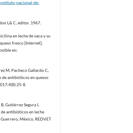
nstituto-nacional-de-
don L& C, editor. 1967.
cilina en leche de vaca y su
ueso fresco [Internet].
onible en:
rez M, Pacheco Gallardo C,
 de antibióticos en quesos
2017;4(8):25-8.
, Gutiérrez Segura I,
 de antibióticos en leche
de Guerrero, México. REDVET