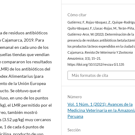
Cómo citar
Gutiérrez, F., Rojas-Vásquez, Z., Quispe-Rodrígue
Quito-Vásquez, F., Llasac-Rojas, M., Terán-Piña, 
a de residuos antibióticos
Gutiérrez-Arce, W. (2022). Determinación de la
n Cajamarca, 2019. Para
presencia de residuos antibióticos betalactámi
semanal en cada uno de los
los productos lácteos expendidos en la ciudad 
Cajamarca.
Revista De Veterinaria Y Zootecnia
quellas tiendas que vendían
Amazónica
,
1
(1), 15–21.
e compararon los resultados
https://doi.org/10.51252/revza.v1i1.135
LMR) de los antibióticos del
Más formatos de cita
odex Alimentarius (para
mento de la Unión Europea
ducto. Se obtuvo que el
Número
cluso, en uno de los puntos
Vol. 1 Núm. 1 (2021): Avances de la
kg), el LMR permitido por el
Medicina Veterinaria en la Amazoní
treo, también mostró
Peruana
s (3.52 µg/kg) muy cercanos
, 1 de cada 6 puntos de
Sección
cilina, producto de uso