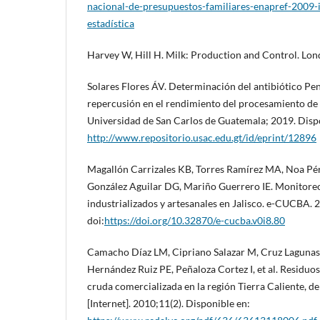
nacional-de-presupuestos-familiares-enapref-2009-i
estadística
Harvey W, Hill H. Milk: Production and Control. Lon
Solares Flores ÁV. Determinación del antibiótico Peni
repercusión en el rendimiento del procesamiento de q
Universidad de San Carlos de Guatemala; 2019. Disp
http://www.repositorio.usac.edu.gt/id/eprint/12896
Magallón Carrizales KB, Torres Ramírez MA, Noa Pé
González Aguilar DG, Mariño Guerrero IE. Monitoreo
industrializados y artesanales en Jalisco. e-CUCBA. 
doi:
https://doi.org/10.32870/e-cucba.v0i8.80
Camacho Díaz LM, Cipriano Salazar M, Cruz Lagunas B
Hernández Ruiz PE, Peñaloza Cortez I, et al. Residuos
cruda comercializada en la región Tierra Caliente, 
[Internet]. 2010;11(2). Disponible en: