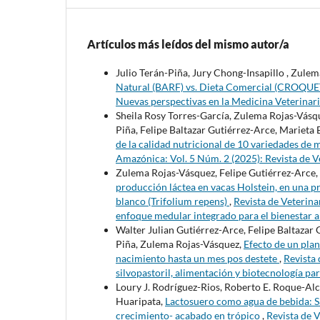
Artículos más leídos del mismo autor/a
Julio Terán-Piña, Jury Chong-Insapillo , Zule
Natural (BARF) vs. Dieta Comercial (CROQU
Nuevas perspectivas en la Medicina Veterinar
Sheila Rosy Torres-García, Zulema Rojas-Vásqu
Piña, Felipe Baltazar Gutiérrez-Arce, Marieta
de la calidad nutricional de 10 variedades de 
Amazónica: Vol. 5 Núm. 2 (2025): Revista de 
Zulema Rojas-Vásquez, Felipe Gutiérrez-Arce,
producción láctea en vacas Holstein, en una p
blanco (Trifolium repens)
,
Revista de Veterina
enfoque medular integrado para el bienestar 
Walter Julian Gutiérrez-Arce, Felipe Baltazar
Piña, Zulema Rojas-Vásquez,
Efecto de un plan
nacimiento hasta un mes pos destete
,
Revista 
silvopastoril, alimentación y biotecnología p
Loury J. Rodríguez-Rios, Roberto E. Roque-Alc
Huaripata,
Lactosuero como agua de bebida: Sa
crecimiento- acabado en trópico
,
Revista de V