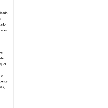
licado
a
arlo
rlo en
cer
 de
aquel
, o
fuente
sta,