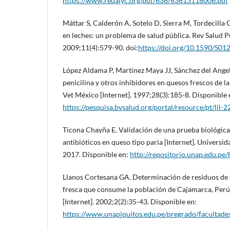
https://www.redalyc.org/pdf/636/63613118006.pdf
Máttar S, Calderón A, Sotelo D, Sierra M, Tordecilla 
en leches: un problema de salud pública. Rev Salud P
2009;11(4):579-90. doi:
https://doi.org/10.1590/S
López Aldama P, Martínez Maya JJ, Sánchez del Ange
penicilina y otros inhibidores en quesos frescos de l
Vet México [Internet]. 1997;28(3):185-8. Disponible 
https://pesquisa.bvsalud.org/portal/resource/pt/lil-
Ticona Chayña E. Validación de una prueba biológica
antibióticos en queso tipo paria [Internet]. Universi
2017. Disponible en:
http://repositorio.unap.edu.p
Llanos Cortesana GA. Determinación de residuos de a
fresca que consume la población de Cajamarca, Perú
[Internet]. 2002;2(2):35-43. Disponible en:
https://www.unapiquitos.edu.pe/pregrado/facultades