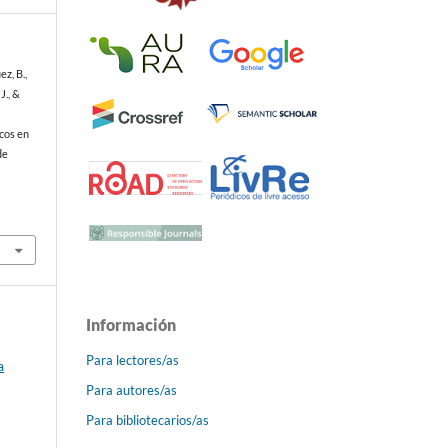
z, B.,
J., &
cos en
de
Información
Para lectores/as
a
Para autores/as
Para bibliotecarios/as