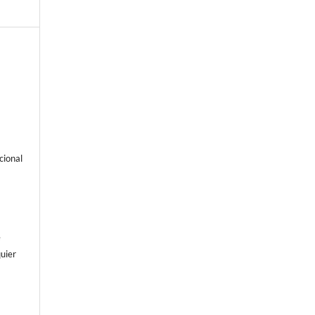
cional
e
uier