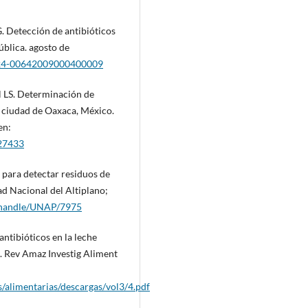
G. Detección de antibióticos
ública. agosto de
0124-00642009000400009
l LS. Determinación de
a ciudad de Oaxaca, México.
en:
227433
 para detectar residuos de
dad Nacional del Altiplano;
e/handle/UNAP/7975
ntibióticos en la leche
. Rev Amaz Investig Aliment
/alimentarias/descargas/vol3/4.pdf