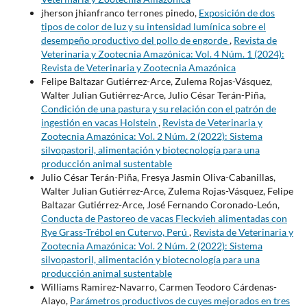
jherson jhianfranco terrones pinedo,
Exposición de dos
tipos de color de luz y su intensidad lumínica sobre el
desempeño productivo del pollo de engorde
,
Revista de
Veterinaria y Zootecnia Amazónica: Vol. 4 Núm. 1 (2024):
Revista de Veterinaria y Zootecnia Amazónica
Felipe Baltazar Gutiérrez-Arce, Zulema Rojas-Vásquez,
Walter Julian Gutiérrez-Arce, Julio César Terán-Piña,
Condición de una pastura y su relación con el patrón de
ingestión en vacas Holstein
,
Revista de Veterinaria y
Zootecnia Amazónica: Vol. 2 Núm. 2 (2022): Sistema
silvopastoril, alimentación y biotecnología para una
producción animal sustentable
Julio César Terán-Piña, Fresya Jasmin Oliva-Cabanillas,
Walter Julian Gutiérrez-Arce, Zulema Rojas-Vásquez, Felipe
Baltazar Gutiérrez-Arce, José Fernando Coronado-León,
Conducta de Pastoreo de vacas Fleckvieh alimentadas con
Rye Grass-Trébol en Cutervo, Perú
,
Revista de Veterinaria y
Zootecnia Amazónica: Vol. 2 Núm. 2 (2022): Sistema
silvopastoril, alimentación y biotecnología para una
producción animal sustentable
Williams Ramirez-Navarro, Carmen Teodoro Cárdenas-
Alayo,
Parámetros productivos de cuyes mejorados en tres