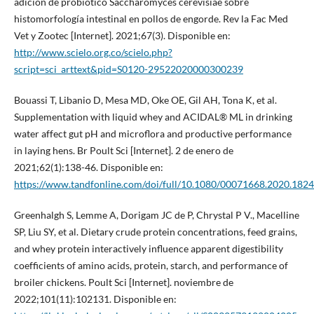
adición de probiótico Saccharomyces cerevisiae sobre
histomorfología intestinal en pollos de engorde. Rev la Fac Med
Vet y Zootec [Internet]. 2021;67(3). Disponible en:
http://www.scielo.org.co/scielo.php?
script=sci_arttext&pid=S0120-29522020000300239
Bouassi T, Libanio D, Mesa MD, Oke OE, Gil AH, Tona K, et al.
Supplementation with liquid whey and ACIDAL® ML in drinking
water affect gut pH and microflora and productive performance
in laying hens. Br Poult Sci [Internet]. 2 de enero de
2021;62(1):138-46. Disponible en:
https://www.tandfonline.com/doi/full/10.1080/00071668.2020.182
Greenhalgh S, Lemme A, Dorigam JC de P, Chrystal P V., Macelline
SP, Liu SY, et al. Dietary crude protein concentrations, feed grains,
and whey protein interactively influence apparent digestibility
coefficients of amino acids, protein, starch, and performance of
broiler chickens. Poult Sci [Internet]. noviembre de
2022;101(11):102131. Disponible en: