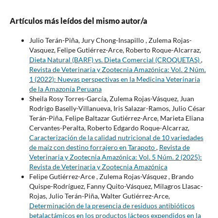
Artículos más leídos del mismo autor/a
Julio Terán-Piña, Jury Chong-Insapillo , Zulema Rojas-
Vasquez, Felipe Gutiérrez-Arce, Roberto Roque-Alcarraz,
Dieta Natural (BARF) vs. Dieta Comercial (CROQUETAS)
,
Revista de Veterinaria y Zootecnia Amazónica: Vol. 2 Núm.
1 (2022): Nuevas perspectivas en la Medicina Veterinaria
de la Amazonía Peruana
Sheila Rosy Torres-García, Zulema Rojas-Vásquez, Juan
Rodrigo Baselly-Villanueva, Iris Salazar-Ramos, Julio César
Terán-Piña, Felipe Baltazar Gutiérrez-Arce, Marieta Eliana
Cervantes-Peralta, Roberto Edgardo Roque-Alcarraz,
Caracterización de la calidad nutricional de 10 variedades
de maíz con destino forrajero en Tarapoto
,
Revista de
Veterinaria y Zootecnia Amazónica: Vol. 5 Núm. 2 (2025):
Revista de Veterinaria y Zootecnia Amazónica
Felipe Gutiérrez-Arce , Zulema Rojas-Vásquez , Brando
Quispe-Rodríguez, Fanny Quito-Vásquez, Milagros Llasac-
Rojas, Julio Terán-Piña, Walter Gutiérrez-Arce,
Determinación de la presencia de residuos antibióticos
betalactámicos en los productos lácteos expendidos en la