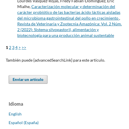
Lourdes Vásquez-Rojas, Fredy Fabian-Dominguez, Eric
Mialhe,
Caracterización molecular y determinación del
carácter probiótico de las bacterias ácido lácticas aisladas
del microbioma gastrointestinal del pollo en crecimiento
,
Revista de Veterinaria y Zootecnia Amazónica: Vol. 2 Núm.
2 (2022): Sistema silvopastoril, alimentación y
biotecnología para una producción animal sustentable
1
2
3
4
>
>>
También puede {advancedSearchLink} para este artículo.
Enviar un artículo
Idioma
English
Español (España)