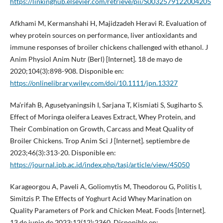
https://linkinghub.elsevier.com/retrieve/pii/S0032579122004205
Afkhami M, Kermanshahi H, Majidzadeh Heravi R. Evaluation of
whey protein sources on performance, liver antioxidants and
immune responses of broiler chickens challenged with ethanol. J
Anim Physiol Anim Nutr (Berl) [Internet]. 18 de mayo de
2020;104(3):898-908. Disponible en:
https://onlinelibrary.wiley.com/doi/10.1111/jpn.13327
Ma’rifah B, Agusetyaningsih I, Sarjana T, Kismiati S, Sugiharto S.
Effect of Moringa oleifera Leaves Extract, Whey Protein, and
Their Combination on Growth, Carcass and Meat Quality of
Broiler Chickens. Trop Anim Sci J [Internet]. septiembre de
2023;46(3):313-20. Disponible en:
https://journal.ipb.ac.id/index.php/tasj/article/view/45050
Karageorgou A, Paveli A, Goliomytis M, Theodorou G, Politis I,
Simitzis P. The Effects of Yoghurt Acid Whey Marination on
Quality Parameters of Pork and Chicken Meat. Foods [Internet].
13 de junio de 2023;12(12):2360. Disponible en: