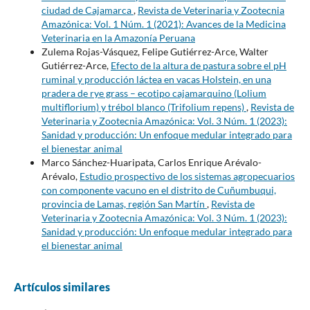
ciudad de Cajamarca
,
Revista de Veterinaria y Zootecnia
Amazónica: Vol. 1 Núm. 1 (2021): Avances de la Medicina
Veterinaria en la Amazonía Peruana
Zulema Rojas-Vásquez, Felipe Gutiérrez-Arce, Walter
Gutiérrez-Arce,
Efecto de la altura de pastura sobre el pH
ruminal y producción láctea en vacas Holstein, en una
pradera de rye grass – ecotipo cajamarquino (Lolium
multiflorium) y trébol blanco (Trifolium repens)
,
Revista de
Veterinaria y Zootecnia Amazónica: Vol. 3 Núm. 1 (2023):
Sanidad y producción: Un enfoque medular integrado para
el bienestar animal
Marco Sánchez-Huaripata, Carlos Enrique Arévalo-
Arévalo,
Estudio prospectivo de los sistemas agropecuarios
con componente vacuno en el distrito de Cuñumbuqui,
provincia de Lamas, región San Martín
,
Revista de
Veterinaria y Zootecnia Amazónica: Vol. 3 Núm. 1 (2023):
Sanidad y producción: Un enfoque medular integrado para
el bienestar animal
Artículos similares