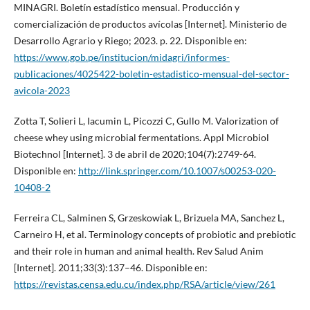
MINAGRI. Boletín estadístico mensual. Producción y
comercialización de productos avícolas [Internet]. Ministerio de
Desarrollo Agrario y Riego; 2023. p. 22. Disponible en:
https://www.gob.pe/institucion/midagri/informes-
publicaciones/4025422-boletin-estadistico-mensual-del-sector-
avicola-2023
Zotta T, Solieri L, Iacumin L, Picozzi C, Gullo M. Valorization of
cheese whey using microbial fermentations. Appl Microbiol
Biotechnol [Internet]. 3 de abril de 2020;104(7):2749-64.
Disponible en:
http://link.springer.com/10.1007/s00253-020-
10408-2
Ferreira CL, Salminen S, Grzeskowiak L, Brizuela MA, Sanchez L,
Carneiro H, et al. Terminology concepts of probiotic and prebiotic
and their role in human and animal health. Rev Salud Anim
[Internet]. 2011;33(3):137–46. Disponible en:
https://revistas.censa.edu.cu/index.php/RSA/article/view/261