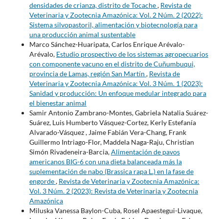
densidades de crianza, distrito de Tocache
,
Revista de
Veterinaria y Zootecnia Amazónica: Vol. 2 Núm. 2 (2022):
Sistema silvopastoril, alimentación y biotecnología para
una producción animal sustentable
Marco Sánchez-Huaripata, Carlos Enrique Arévalo-
Arévalo,
Estudio prospectivo de los sistemas agropecuarios
con componente vacuno en el distrito de Cuñumbuqui,
provincia de Lamas, región San Martín
,
Revista de
Veterinaria y Zootecnia Amazónica: Vol. 3 Núm. 1 (2023):
Sanidad y producción: Un enfoque medular integrado para
el bienestar animal
Samir Antonio Zambrano-Montes, Gabriela Natalia Suárez-
Suárez, Luis Humberto Vásquez-Cortez, Kerly Estefanía
Alvarado-Vásquez , Jaime Fabián Vera-Chang, Frank
Guillermo Intriago-Flor, Maddela Naga-Raju, Christian
Simón Rivadeneira-Barcia,
Alimentación de pavos
americanos BIG-6 con una dieta balanceada más la
suplementación de nabo (Brassica rapa L.) en la fase de
engorde
,
Revista de Veterinaria y Zootecnia Amazónica:
Vol. 3 Núm. 2 (2023): Revista de Veterinaria y Zootecnia
Amazónica
Miluska Vanessa Baylon-Cuba, Rosel Apaestegui-Livaque,