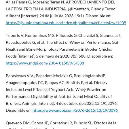
Arias Palma G, Moreano Terán N. APROVECHAMIENTO DEL
LACTOSUERO EN LA INDUSTRIA. @limentech, Cienc y Tecnol
Aliment [Internet]. 24 de julio de 2023;19(1). Disponible en:
https://ojs.unipamplona.edu.co/index.php/alimen/article/view/1409
Tsiouris V, Kontominas MG, Filioussis G, Chalvatzi S, Giannenas I,
Papadopoulos G, et al. The Effect of Whey on Performance, Gut
Health and Bone Morphology Parameters in Broiler Chicks.
Foods [Internet]. 5 de mayo de 2020;9(5):588. Disponible en:
https://www.mdpi.com/2304-8158/9/5/588
Paraskeuas V V., Papadomichelakis G, Brouklogiannis IP,
Anagnostopoulos EC, Pappas AC, Simitzis P, et al. Dietary
Inclusion Level Effects of Yoghurt Acid Whey Powder on
Performance, Digestibility of Nutrients and Meat Quality of
Broilers. Animals [Internet]. 4 de octubre de 2023;13(19):3096.
Disponible en:
https://www.mdpi.com/2076-2615/13/19/3096
Quevedo DM, Ochoa JE, Corredor JR, Pulecio SL. Efectos de la