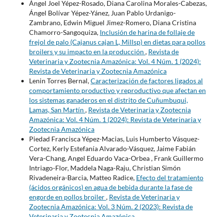
Ángel Joel Yépez-Rosado, Diana Carolina Morales-Cabezas,
Ángel Bolívar Yépez-Yánez, Juan Pablo Urdanigo-
Zambrano, Edwin Miguel Jimez-Romero, Diana Cristina
Chamorro-Sangoquiza,
Inclusión de harina de follaje de
frejol de palo (Cajanus cajan L, Millsp) en dietas para pollos
broilers y su impacto en la producción
,
Revista de
Veterinaria y Zootecnia Amazónica: Vol. 4 Núm. 1 (2024):
Revista de Veterinaria y Zootecnia Amazónica
Lenin Torres Bernal,
Caracterización de factores ligados al
comportamiento productivo y reproductivo que afectan en
los sistemas ganaderos en el distrito de Cuñumbuqui,
Lamas, San Martín
,
Revista de Veterinaria y Zootecnia
Amazónica: Vol. 4 Núm. 1 (2024): Revista de Veterinaria y
Zootecnia Amazónica
Piedad Francisca Yépez-Macias, Luis Humberto Vásquez-
Cortez, Kerly Estefanía Alvarado-Vásquez, Jaime Fabián
Vera-Chang, Angel Eduardo Vaca-Orbea , Frank Guillermo
Intriago-Flor, Maddela Naga-Raju, Christian Simón
Rivadeneira-Barcia, Matteo Radice,
Efecto del tratamiento
(ácidos orgánicos) en agua de bebida durante la fase de
engorde en pollos broiler
,
Revista de Veterinaria y
Zootecnia Amazónica: Vol. 3 Núm. 2 (2023): Revista de
Veterinaria y Zootecnia Amazónica