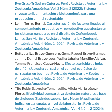
Rye Grass-Trébol en Cutervo, Perú
,
Revista de Veterinaria y
Zootecnia Amazónica: Vol. 2 Núm. 2 (2022): Sistema
silvopastoril, alimentación y biotecnología para una
producción animal sustentable
Lenin Torres Bernal,
Caracterización de factores ligados al
comportamiento productivo y reproductivo que afectan en
los sistemas ganaderos en el distrito de Cuñumbuqui,
Lamas, San Martín
,
Revista de Veterinaria y Zootecnia
Amazónica: Vol. 4 Núm. 1 (2024): Revista de Veterinaria y
Zootecnia Amazónica
Betty Jeritza Bravo-Guerrero, Gema Raquel Bravo-Bermeo,
Johnny Daniel Bravo-Loor, Yadira Jahaira Marcillo-Alcívar,
Tommy Francisco Cueva-Navia,
Efecto acaricida de hojas
de piñón (Jatropha curcas) en el control ecológico de
garrapatas en bovinos
,
Revista de Veterinaria y Zootecnia
Amazónica: Vol. 4 Núm. 2 (2024): Revista de Veterinaria y
Zootecnia Amazónica
Tito Robin Saavedra-Tomanguillo, Alicia María López-
Flores,
Efectividad comparativa de efectos naturales a base
de choloque (Sapindus saponaria) y Neem (Azadirachta
indica) en garrapatas a nivel de laboratorio
,
Revista de
Veterinaria y Zootecnia Amazónica: Vol. 4 Núm. 2 (2024):