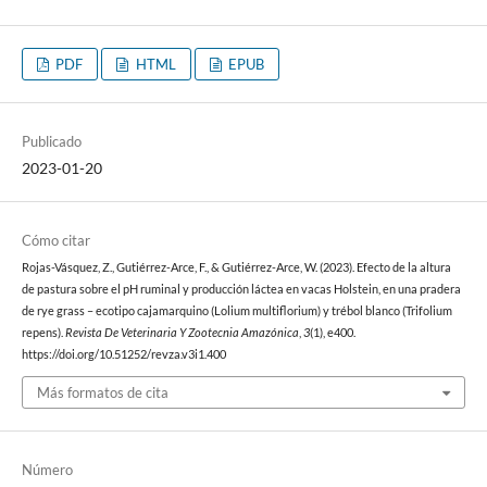
PDF
HTML
EPUB
Publicado
2023-01-20
Cómo citar
Rojas-Vásquez, Z., Gutiérrez-Arce, F., & Gutiérrez-Arce, W. (2023). Efecto de la altura
de pastura sobre el pH ruminal y producción láctea en vacas Holstein, en una pradera
de rye grass – ecotipo cajamarquino (Lolium multiflorium) y trébol blanco (Trifolium
repens).
Revista De Veterinaria Y Zootecnia Amazónica
,
3
(1), e400.
https://doi.org/10.51252/revza.v3i1.400
Más formatos de cita
Número