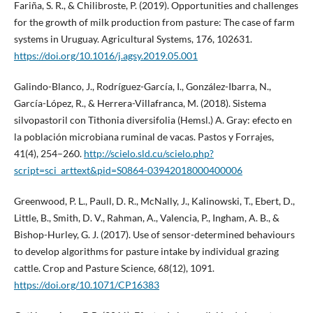
Fariña, S. R., & Chilibroste, P. (2019). Opportunities and challenges
for the growth of milk production from pasture: The case of farm
systems in Uruguay. Agricultural Systems, 176, 102631.
https://doi.org/10.1016/j.agsy.2019.05.001
Galindo-Blanco, J., Rodríguez-García, I., González-Ibarra, N.,
García-López, R., & Herrera-Villafranca, M. (2018). Sistema
silvopastoril con Tithonia diversifolia (Hemsl.) A. Gray: efecto en
la población microbiana ruminal de vacas. Pastos y Forrajes,
41(4), 254–260.
http://scielo.sld.cu/scielo.php?
script=sci_arttext&pid=S0864-03942018000400006
Greenwood, P. L., Paull, D. R., McNally, J., Kalinowski, T., Ebert, D.,
Little, B., Smith, D. V., Rahman, A., Valencia, P., Ingham, A. B., &
Bishop-Hurley, G. J. (2017). Use of sensor-determined behaviours
to develop algorithms for pasture intake by individual grazing
cattle. Crop and Pasture Science, 68(12), 1091.
https://doi.org/10.1071/CP16383