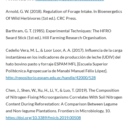
Arnold, G. W. (2018). Regulation of Forage Intake. In Bioenergetics
Of Wild Herbivores (1st ed.). CRC Press.
Barthram, G. T. (1985). Experimental Techniques: The HFRO
Sward Stick (1st ed.). Hill Farming Research Organisation.
Cedeño Vera, M. L., & Loor Loor, A. A. (2017). Influencia de la carga
instantánea en los indicadores de producción de leche (UDIV) del
hato bovino pasto y forraje ESPAM MFL [Escuela Superior
Politécnica Agropecuaria de Manabí Manuel Félix López].
http://repositorio.espam.edu.ec/handle/42000/528
Chen, J., Shen, W., Xu, H., Li, Y., & Luo, T. (2019). The Composition
of Nitrogen-Fixing Microorganisms Correlates With Soil Nitrogen
Content During Reforestation: A Comparison Between Legume
and Non-legume Plantations. Frontiers in Microbiology, 10.
https://doi.org/10.3389/fmicb.2019.00508