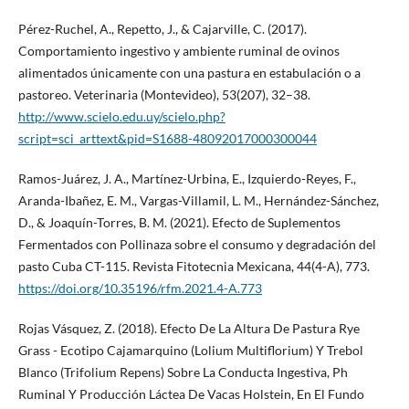
Pérez-Ruchel, A., Repetto, J., & Cajarville, C. (2017).
Comportamiento ingestivo y ambiente ruminal de ovinos
alimentados únicamente con una pastura en estabulación o a
pastoreo. Veterinaria (Montevideo), 53(207), 32–38.
http://www.scielo.edu.uy/scielo.php?
script=sci_arttext&pid=S1688-48092017000300044
Ramos-Juárez, J. A., Martínez-Urbina, E., Izquierdo-Reyes, F.,
Aranda-Ibañez, E. M., Vargas-Villamil, L. M., Hernández-Sánchez,
D., & Joaquín-Torres, B. M. (2021). Efecto de Suplementos
Fermentados con Pollinaza sobre el consumo y degradación del
pasto Cuba CT-115. Revista Fitotecnia Mexicana, 44(4-A), 773.
https://doi.org/10.35196/rfm.2021.4-A.773
Rojas Vásquez, Z. (2018). Efecto De La Altura De Pastura Rye
Grass - Ecotipo Cajamarquino (Lolium Multiflorium) Y Trebol
Blanco (Trifolium Repens) Sobre La Conducta Ingestiva, Ph
Ruminal Y Producción Láctea De Vacas Holstein, En El Fundo