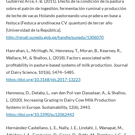
Gutiérrez Arce, F. B. (2011). Efecto de la condición de la pastura
sobre el patrón de ingestión, fermentación ruminal y producción
de leche de vacas Holando pastoreando una pradera en base a
festuca (Festuca arundinacea CV. quantum) de tercer año
[Universidad de la República].
http://renati.sunedu.gob.pe/handle/sunedu/1306070
Hanrahan, L., McHugh, N., Hennessy, T., Moran, B., Kearney, R.,
Wallace, M., & Shalloo, L. (2018). Factors associated with
profitability in pasture-based systems of milk production. Journal
of Dairy Science, 101(6), 5474–5485.
https://doi.org/10.3168/jds.2017-13223
Hennessy, D., Delaby, L., van den Pol-van Dasselaar, A., & Shalloo,
L. (2020). Increasing Grazing in Dairy Cow Milk Production
Systems in Europe. Sustainability, 12(6), 2443.
https://doi.org/10.3390/su12062443
Hernández-Castellano, L. E., Nally, J. E., Lindahl, J., Wanapat, M.,
Alhidary, I. A., Fangueiro, D., Grace, D., Ratto, M., Bambou, J. C., &