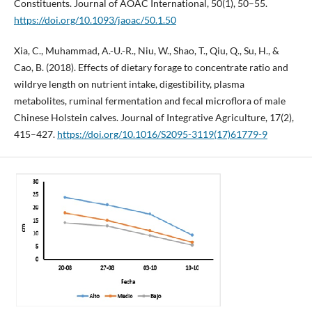
Constituents. Journal of AOAC International, 50(1), 50–55.
https://doi.org/10.1093/jaoac/50.1.50
Xia, C., Muhammad, A.-U.-R., Niu, W., Shao, T., Qiu, Q., Su, H., &
Cao, B. (2018). Effects of dietary forage to concentrate ratio and
wildrye length on nutrient intake, digestibility, plasma
metabolites, ruminal fermentation and fecal microflora of male
Chinese Holstein calves. Journal of Integrative Agriculture, 17(2),
415–427.
https://doi.org/10.1016/S2095-3119(17)61779-9