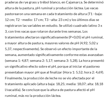
praderas de rye grass y trébol blanco, en Cajamarca. Se determinó
altura de la pastura, pH ruminal y producción láctea. Las vacas
pastorearon una semana en cada tratamiento de altura (T1 –baja:
12 cm; T2 –medio: 17 cm; T3 –alta: 23 cm) y los últimos días se
registraron las variables en estudio. Se utilizó cuadrado latino 3 x
3, con tres vacas que rotaron durante tres semanas. Los
tratamientos afectaron significativamente (P<0,05) el pH ruminal,
a mayor altura de pastura, mayores valores de pH (4,92; 5,02 y
5,37, respectivamente). Se observó un efecto importante de la
semana, aumentado significativamente conforme estas avanzaban
(semana 1: 4,87; semana 2: 5,17; semana 3: 5,28). La hora presentó
un significativo efecto sobre el pH, porque al iniciar el pastoreo
presentaban mayor pH que al finalizar (Hora 1: 5,52; hora 2: 4,69).
Finalmente, la producción de leche no se vio afectada por el
tratamiento aplicado (altura baja: 18,25; media: 18,07; alta: 18,18
l/vaca/día). Se concluye que la altura de pastura afectó el pH
ruminal, más no la producción láctea.