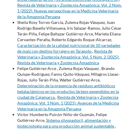
Revista de Veterinaria y Zootecnia Amazónica: Vol. 2 Núm.
1 (2022): Nuevas perspectivas en la Medicina Veterinaria
de la Amazonía Peruana
Sheila Rosy Torres-García, Zulema Rojas-Vásquez, Juan
Rodrigo Baselly-Villanueva, Iris Salazar-Ramos, Julio César
Terán-Piña, Felipe Baltazar Gutiérrez-Arce, Marieta Eliana
Cervantes-Peralta, Roberto Edgardo Roque-Alcarraz,
Caracterización de la calidad nutricional de 10 variedades
de maíz con destino forrajero en Tarapoto
,
Revista de
Veterinaria y Zootecnia Amazónica: Vol. 5 Núm. 2 (2025):
Revista de Veterinaria y Zootecnia Amazónica
Felipe Gutiérrez-Arce , Zulema Rojas-Vásquez , Brando
Quispe-Rodríguez, Fanny Quito-Vásquez, Milagros Llasac-
Rojas, Julio Terán-Piña, Walter Gutiérrez-Arce,
Determinación de la presencia de residuos antibióticos
betalactámicos en los productos lácteos expendidos en la
ciudad de Cajamarca
,
Revista de Veterinaria y Zootecnia
Amazónica: Vol. 1 Núm. 1 (2021): Avances de la Medicina
Veterinaria en la Amazonía Peruana
Víctor Humberto Puicón-Niño-de-Guzmán, Felipe
Gutiérrez-Arce,
Sistema silvopastoril, alimentación y
biotecnología para una producción animal sustentable
,