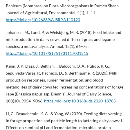
Panicum (Mombasa) on Flora Microorganisms in Rumen Sheep.
Journal of Agricultural, Environmental, 4(1), 1–11.
https://doi.org/10.26389/AJSRP.A110120
Johansen, M., Lund, P., & Weisbjerg, M. R. (2018). Feed intake and
milk production in dairy cows fed different grass and legume
species: a meta-analysis. Animal, 12(1), 66–75.
https://doi.org/10.1017/S1751731117001215
Keim, J. P., Daza, J., Beltrán, I., Balocchi, O. A., Pulido, R. G.,
Sepúlveda-Varas, P., Pacheco, D., & Berthiaume, R. (2020). Milk
production responses, rumen fermentation, and blood
metabolites of dairy cows fed increasing concentrations of forage
rape (Brassica napus ssp. Biennis). Journal of Dairy Science,
103(10), 9054–9066.
https://doi.org/10.3168/jds.2020-18785
Li, C., Beauchemin, K. A., & Yang, W. (2020). Feeding diets varying
in forage proportion and particle length to lactating dairy cows: I.
Effects on ruminal pH and fermentation, microbial protein