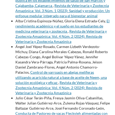
pública en los establecimientos de salud de San Marcos y
Cajabamba, Cajamarca
,
Revista de Veterinaria y Zootecnia
Amazónica: Vol. 3 Núm. 1 (2023): Sanidad y producción: Un
enfoque medular integrado para el bienestar animal
Alba Cristina Espinoza-Núñez, Gloria Elena Estrada-Cely,
El
rendimiento académico y el sueño en los estudiantes de
medicina veterinaria y zootecnia
,
Revista de Veterinaria y
Zootecnia Amazónica: Vol. 4 Núm. 2 (2024): Revista de
Veterinaria y Zootecnia Amazónica
Ángel Joel Yépez-Rosado, Carmen Lizbeth Verdezoto-
Michuy, Diana Carolina Morales-Cabezas, Ronald Roberto
Cabezas-Congo, Angel Bolívar Yépez-Yánez, Jennifer
Kasandra Vera-Párraga, Patricia Palma-Roxana, Jeison
Daniel Zambrano-Flores, Angel Antonio Chamorro-
Palacios,
Control de varroasis en abejas melíferas
utilizando acaricida natural a base de aceite de Neem, una
solución ecológica y eficaz
,
Revista de Veterinaria y
Zootecnia Amazónica: Vol. 4 Núm. 2 (2024): Revista de
Veterinaria y Zootecnia Amazónica
Julio César Terán-Piña, Fresya Jasmin Oliva-Cabanillas,
Walter Julian Gutiérrez-Arce, Zulema Rojas-Vásquez, Felipe
Baltazar Gutiérrez-Arce, José Fernando Coronado-León,
Conducta de Pastoreo de vacas Fleckvieh alimentadas con