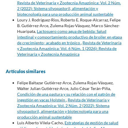
Revista de Veterinaria y Zootecnia Amazónica: Vol. 2 Núm.
2 (2022): Sistema silvopastoril, alimentación y
biotecnología para una producción animal sustentable
Loury J. Rodríguez-Rios, Roberto E. Roque-Alcarraz, Felipe
B. Gutiérrez-Arce, Zulema Rojas-Vásquez, Marco Sánchez-
Huaripata,
Lactosuero como agua de bebida: Salud
intestinal y comportamiento productivo de broiler en etapa
de crecimiento- acabado en trópico
,
Revista de Veterinaria
y Zootecnia Amazónica: Vol. 6 Núm. 1 (2026): Revista de
Veterinaria y Zootecnia Amazónica
Artículos similares
Felipe Baltazar Gutiérrez-Arce, Zulema Rojas-Vásquez,
Walter Julian Gutiérrez-Arce, Julio César Terán-Piña,
Condición de una pastura y su relación con el patrón de
ingestión en vacas Holstein
,
Revista de Veterinaria y
Zootecnia Amazónica: Vol. 2 Núm. 2 (2022): Sistema
silvopastoril, alimentación y biotecnología para una
producción animal sustentable
Luis Alberto Vilela-Cacho,
Estrategias de gestión de salud