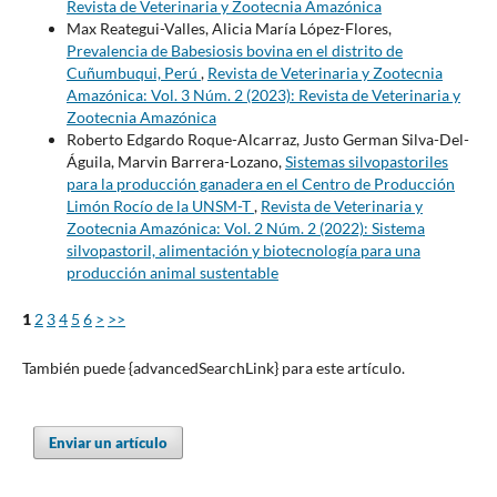
Revista de Veterinaria y Zootecnia Amazónica
Max Reategui-Valles, Alicia María López-Flores,
Prevalencia de Babesiosis bovina en el distrito de
Cuñumbuqui, Perú
,
Revista de Veterinaria y Zootecnia
Amazónica: Vol. 3 Núm. 2 (2023): Revista de Veterinaria y
Zootecnia Amazónica
Roberto Edgardo Roque-Alcarraz, Justo German Silva-Del-
Águila, Marvin Barrera-Lozano,
Sistemas silvopastoriles
para la producción ganadera en el Centro de Producción
Limón Rocío de la UNSM-T
,
Revista de Veterinaria y
Zootecnia Amazónica: Vol. 2 Núm. 2 (2022): Sistema
silvopastoril, alimentación y biotecnología para una
producción animal sustentable
1
2
3
4
5
6
>
>>
También puede {advancedSearchLink} para este artículo.
Enviar un artículo