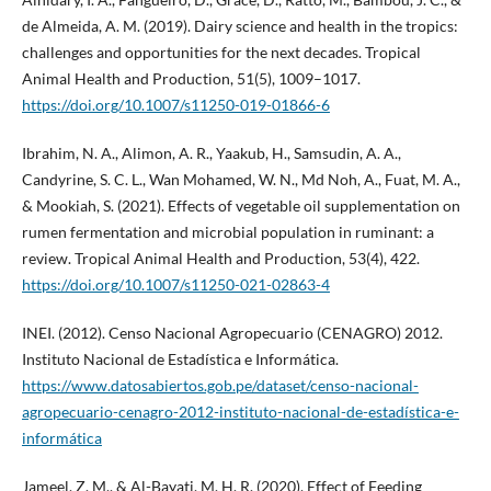
de Almeida, A. M. (2019). Dairy science and health in the tropics:
challenges and opportunities for the next decades. Tropical
Animal Health and Production, 51(5), 1009–1017.
https://doi.org/10.1007/s11250-019-01866-6
Ibrahim, N. A., Alimon, A. R., Yaakub, H., Samsudin, A. A.,
Candyrine, S. C. L., Wan Mohamed, W. N., Md Noh, A., Fuat, M. A.,
& Mookiah, S. (2021). Effects of vegetable oil supplementation on
rumen fermentation and microbial population in ruminant: a
review. Tropical Animal Health and Production, 53(4), 422.
https://doi.org/10.1007/s11250-021-02863-4
INEI. (2012). Censo Nacional Agropecuario (CENAGRO) 2012.
Instituto Nacional de Estadística e Informática.
https://www.datosabiertos.gob.pe/dataset/censo-nacional-
agropecuario-cenagro-2012-instituto-nacional-de-estadística-e-
informática
Jameel, Z. M., & Al-Bayati, M. H. R. (2020). Effect of Feeding