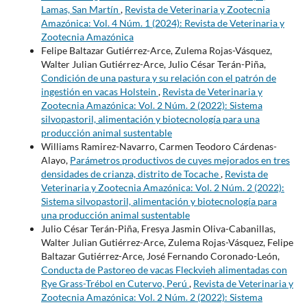
Lamas, San Martín
,
Revista de Veterinaria y Zootecnia
Amazónica: Vol. 4 Núm. 1 (2024): Revista de Veterinaria y
Zootecnia Amazónica
Felipe Baltazar Gutiérrez-Arce, Zulema Rojas-Vásquez,
Walter Julian Gutiérrez-Arce, Julio César Terán-Piña,
Condición de una pastura y su relación con el patrón de
ingestión en vacas Holstein
,
Revista de Veterinaria y
Zootecnia Amazónica: Vol. 2 Núm. 2 (2022): Sistema
silvopastoril, alimentación y biotecnología para una
producción animal sustentable
Williams Ramirez-Navarro, Carmen Teodoro Cárdenas-
Alayo,
Parámetros productivos de cuyes mejorados en tres
densidades de crianza, distrito de Tocache
,
Revista de
Veterinaria y Zootecnia Amazónica: Vol. 2 Núm. 2 (2022):
Sistema silvopastoril, alimentación y biotecnología para
una producción animal sustentable
Julio César Terán-Piña, Fresya Jasmin Oliva-Cabanillas,
Walter Julian Gutiérrez-Arce, Zulema Rojas-Vásquez, Felipe
Baltazar Gutiérrez-Arce, José Fernando Coronado-León,
Conducta de Pastoreo de vacas Fleckvieh alimentadas con
Rye Grass-Trébol en Cutervo, Perú
,
Revista de Veterinaria y
Zootecnia Amazónica: Vol. 2 Núm. 2 (2022): Sistema