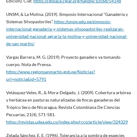
Edición). Ciat.
https://cgspace.cgiar.org/handle/10568/54148
UNSM, & La Molina. (2019). Simposio Internacional “Ganadería y
Sistemas Silvopastoriles”.
https://unsm.edu.pe/simposio-
internacional-ganaderia-y-sistemas-silvopastoriles-realizaran-
universidad-nacional-agraria-la-molina-y-universidad-nacional-
de-san-martin/
Vargas Barrera, M. G. (2019). Proyecto ganadero va tomando
cuerpo. Nota de Prensa.
https://www.regionsanmartin.gob.pe/Noticias?
url=noticia&id=5791
Velásquez-Veles, R., & Mora-Delgado, J. (2009). Cobertura arbórea
y herbácea en pasturas naturalizadas de fincas ganaderas del
Trópico Seco de Nicaragua. Revista Colombiana De Ciencias
Pecuarias, 21(4), 571-581.
https://revistas.udea.edu.co/index.php/rccp/article/view/324329
Zelada Sánchez, E. E. (1996). Tolerancia a la sombra de especies