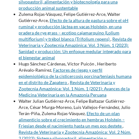
silvopastoril, alimentación y biotecnología para una
producción animal sustentable
Zulema Rojas-Vásquez, Felipe Gutiérrez-Arce, Walter
Gutiérrez-Arce,
Efecto de la altura de pastura sobre el pH
ruminal y producción láctea en vacas Holstein, en una
pradera de rye grass – ecotipo cajamarquino (Lolium
multiflorium) y trébol blanco (Trifolium repens)
,
Revista de
Veterinaria y Zootecnia Amazónica: Vol. 3 Núm. 1 (2023):
Sanidad y producción: Un enfoque medular integrado para
el bienestar animal
Hugo Sánchez-Cárdenas, Víctor Puicón , Heriberto
Arévalo-Ramírez,
Factores de riesgo y perfil
epidemiológico de la cisticercosis porcina/teniasis humana
en el distrito de Zapatero
,
Revista de Veterinaria y
Zootecnia Amazónica: Vol. 1 Núm. 1 (2021): Avances de la
Medicina Veterinaria en la Amazonía Peruana
Walter Julian Gutiérrez-Arce, Felipe Baltazar Gutiérrez-
Arce, César Murga-Moreno, Luis Vallejos-Fernández, Julio
Terán-Piña, Zulema Rojas-Vásquez,
Efecto de un plan
alimenticio sobre el crecimiento en hembras Holstein –
Friesian desde el nacimiento hasta un mes pos destete
,
Revista de Veterinaria y Zootecnia Amazónica: Vol. 2 Núm.
2 (2022): Sistema silvopastoril, alimentación y