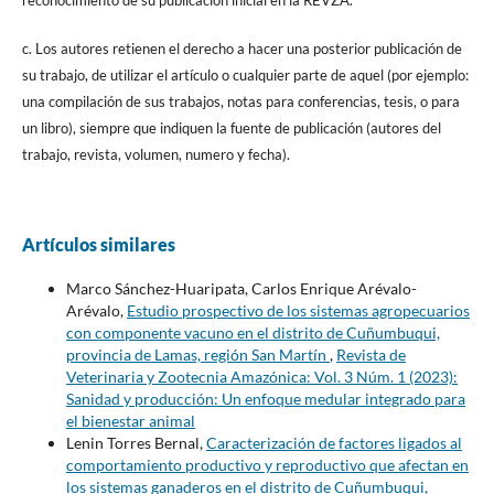
c. Los autores retienen el derecho a hacer una posterior publicación de
su trabajo, de utilizar el artículo o cualquier parte de aquel (por ejemplo:
una compilación de sus trabajos, notas para conferencias, tesis, o para
un libro), siempre que indiquen la fuente de publicación (autores del
trabajo, revista, volumen, numero y fecha).
Artículos similares
Marco Sánchez-Huaripata, Carlos Enrique Arévalo-
Arévalo,
Estudio prospectivo de los sistemas agropecuarios
con componente vacuno en el distrito de Cuñumbuqui,
provincia de Lamas, región San Martín
,
Revista de
Veterinaria y Zootecnia Amazónica: Vol. 3 Núm. 1 (2023):
Sanidad y producción: Un enfoque medular integrado para
el bienestar animal
Lenin Torres Bernal,
Caracterización de factores ligados al
comportamiento productivo y reproductivo que afectan en
los sistemas ganaderos en el distrito de Cuñumbuqui,