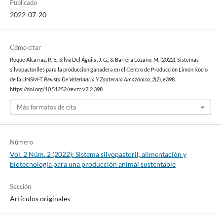
Publicado
2022-07-20
Cómo citar
Roque Alcarraz, R. E., Silva Del Águila, J. G., & Barrera Lozano, M. (2022). Sistemas
silvopastoriles para la producción ganadera en el Centro de Producción Limón Rocío
de la UNSM-T.
Revista De Veterinaria Y Zootecnia Amazónica
,
2
(2), e398.
https://doi.org/10.51252/revza.v2i2.398
Más formatos de cita
Número
Vol. 2 Núm. 2 (2022): Sistema silvopastoril, alimentación y
biotecnología para una producción animal sustentable
Sección
Artículos originales