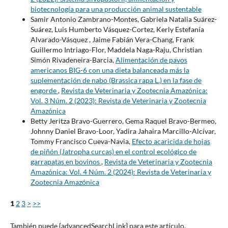
biotecnología para una producción animal sustentable
Samir Antonio Zambrano-Montes, Gabriela Natalia Suárez-
Suárez, Luis Humberto Vásquez-Cortez, Kerly Estefanía
Alvarado-Vásquez , Jaime Fabián Vera-Chang, Frank
Guillermo Intriago-Flor, Maddela Naga-Raju, Christian
Simón Rivadeneira-Barcia,
Alimentación de pavos
americanos BIG-6 con una dieta balanceada más la
suplementación de nabo (Brassica rapa L.) en la fase de
engorde
,
Revista de Veterinaria y Zootecnia Amazónica:
Vol. 3 Núm. 2 (2023): Revista de Veterinaria y Zootecnia
Amazónica
Betty Jeritza Bravo-Guerrero, Gema Raquel Bravo-Bermeo,
Johnny Daniel Bravo-Loor, Yadira Jahaira Marcillo-Alcívar,
Tommy Francisco Cueva-Navia,
Efecto acaricida de hojas
de piñón (Jatropha curcas) en el control ecológico de
garrapatas en bovinos
,
Revista de Veterinaria y Zootecnia
Amazónica: Vol. 4 Núm. 2 (2024): Revista de Veterinaria y
Zootecnia Amazónica
1
2
3
>
>>
También puede {advancedSearchLink} para este artículo.