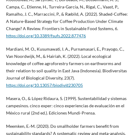
Campa, C., Etienne, H., Turreira-García, N., Rigal, C., Vaast, P.,
Ramalho, J. C., Marraccini, P., & Ræbild, A. (2022). Shaded-Coffee:
A Nature-Based Strategy for Coffee Production Under Climate
Change? A Review. Frontiers in Sustainable Food Systems, 6.
https://doi.org/10.3389/fsufs.2022.877476
Mardiani, M. O., Kusumawati, I. A., Purnamasari, E., Prayogo, C.,
Van Noordwijk, M., & Hairiah, K. (2022). Local ecological
knowledge of coffee agroforestry farmers on earthworms and
their relation to soil quality in East Java (Indonesia). Biodiversitas
Journal of Biological Diversity, 23(7).
https://doi.org/10.13057/biodiv/d230705
Masera, O., & López Ridaura, S. (1999). Sustentabilidad y sistemas
campesinos. cinco exper: cinco experiencias de evaluación en el
México rural (2nd ed.). Ediciones Mundi-Prensa.
Meemken, E.-M. (2020). Do smallholder farmers benefit from
sustainability standards? A systematic review and meta-analysis.