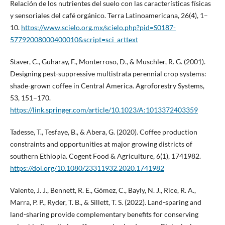
Relación de los nutrientes del suelo con las características físicas
y sensoriales del café orgánico. Terra Latinoamericana, 26(4), 1–
10.
https://www.scielo.org.mx/scielo.php?pid=S0187-
57792008000400010&script=sci_arttext
Staver, C., Guharay, F., Monterroso, D., & Muschler, R. G. (2001).
Designing pest-suppressive multistrata perennial crop systems:
shade-grown coffee in Central America. Agroforestry Systems,
53, 151–170.
https://link.springer.com/article/10.1023/A:1013372403359
Tadesse, T., Tesfaye, B., & Abera, G. (2020). Coffee production
constraints and opportunities at major growing districts of
southern Ethiopia. Cogent Food & Agriculture, 6(1), 1741982.
https://doi.org/10.1080/23311932.2020.1741982
Valente, J. J., Bennett, R. E., Gómez, C., Bayly, N. J., Rice, R. A.,
Marra, P. P., Ryder, T. B., & Sillett, T. S. (2022). Land-sparing and
land-sharing provide complementary benefits for conserving