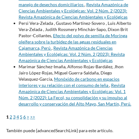
manejo de desechos domiciliarios
,
Revista Amazónica de
Ciencias Ambientales y Ecológicas: Vol. 2 Núm. 2 (2023):
Revista Amazónica de Ciencias Ambientales y Ecológicas
Persi Vera-Zelada , Gustavo Martínez-Sovero , Luis Alberto
Vera-Zelada , Judith Rossmery Minchán-Sapo, Dixon Brit
Pastor-Collantes,
Efecto del polvo de semilla de Moringa
oleífera sobre la turbidez de las aguas residuales en
Cajamarca, Perú
,
Revista Amazónica de Ciencias
Ambientales y Ecológicas: Vol. 2 Núm. 2 (2023): Revista
Amazónica de Ciencias Ambientales y Ecológicas
Marimar Sánchez-Imaña, Alfonso Rojas-Bardález, Jhon
Jairo López-Rojas, Miguel Guerra-Saldaña, Diego
Velasquez-Garcia,
Monóxido de carbono en espacios
interiores y su relación con el consumo de leña
,
Revista
Amazónica de Ciencias Ambientales y Ecológicas: Vol. 1
Núm. 2 (2022): La Fecol, su consolidación y su impulso al
desarrollo y conservación del Alto Mayo, San Martín, Perú.
1
2
3
4
5
6
>
>>
También puede {advancedSearchLink} para este artículo.