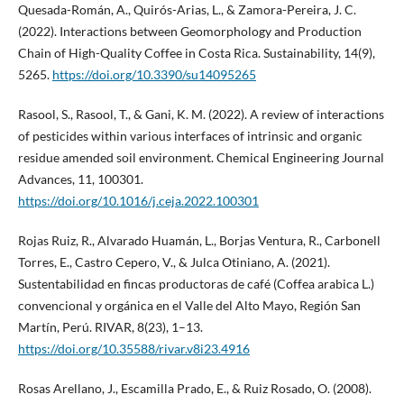
Quesada-Román, A., Quirós-Arias, L., & Zamora-Pereira, J. C.
(2022). Interactions between Geomorphology and Production
Chain of High-Quality Coffee in Costa Rica. Sustainability, 14(9),
5265.
https://doi.org/10.3390/su14095265
Rasool, S., Rasool, T., & Gani, K. M. (2022). A review of interactions
of pesticides within various interfaces of intrinsic and organic
residue amended soil environment. Chemical Engineering Journal
Advances, 11, 100301.
https://doi.org/10.1016/j.ceja.2022.100301
Rojas Ruiz, R., Alvarado Huamán, L., Borjas Ventura, R., Carbonell
Torres, E., Castro Cepero, V., & Julca Otiniano, A. (2021).
Sustentabilidad en fincas productoras de café (Coffea arabica L.)
convencional y orgánica en el Valle del Alto Mayo, Región San
Martín, Perú. RIVAR, 8(23), 1–13.
https://doi.org/10.35588/rivar.v8i23.4916
Rosas Arellano, J., Escamilla Prado, E., & Ruiz Rosado, O. (2008).