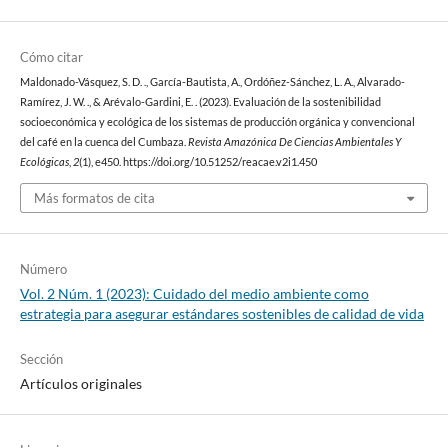
Cómo citar
Maldonado-Vásquez, S. D. ., García-Bautista, A., Ordóñez-Sánchez, L. A., Alvarado-
Ramírez, J. W. ., & Arévalo-Gardini, E. . (2023). Evaluación de la sostenibilidad
socioeconómica y ecológica de los sistemas de producción orgánica y convencional
del café en la cuenca del Cumbaza.
Revista Amazónica De Ciencias Ambientales Y
Ecológicas
,
2
(1), e450. https://doi.org/10.51252/reacae.v2i1.450
Más formatos de cita
Número
Vol. 2 Núm. 1 (2023): Cuidado del medio ambiente como
estrategia para asegurar estándares sostenibles de calidad de vida
Sección
Artículos originales