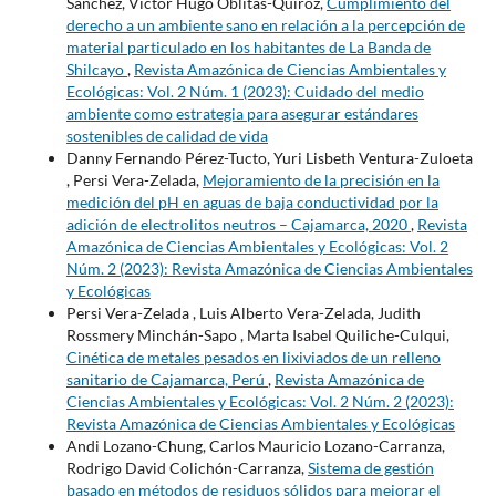
Sánchez, Victor Hugo Oblitas-Quiroz,
Cumplimiento del
derecho a un ambiente sano en relación a la percepción de
material particulado en los habitantes de La Banda de
Shilcayo
,
Revista Amazónica de Ciencias Ambientales y
Ecológicas: Vol. 2 Núm. 1 (2023): Cuidado del medio
ambiente como estrategia para asegurar estándares
sostenibles de calidad de vida
Danny Fernando Pérez-Tucto, Yuri Lisbeth Ventura-Zuloeta
, Persi Vera-Zelada,
Mejoramiento de la precisión en la
medición del pH en aguas de baja conductividad por la
adición de electrolitos neutros – Cajamarca, 2020
,
Revista
Amazónica de Ciencias Ambientales y Ecológicas: Vol. 2
Núm. 2 (2023): Revista Amazónica de Ciencias Ambientales
y Ecológicas
Persi Vera-Zelada , Luis Alberto Vera-Zelada, Judith
Rossmery Minchán-Sapo , Marta Isabel Quiliche-Culqui,
Cinética de metales pesados en lixiviados de un relleno
sanitario de Cajamarca, Perú
,
Revista Amazónica de
Ciencias Ambientales y Ecológicas: Vol. 2 Núm. 2 (2023):
Revista Amazónica de Ciencias Ambientales y Ecológicas
Andi Lozano-Chung, Carlos Mauricio Lozano-Carranza,
Rodrigo David Colichón-Carranza,
Sistema de gestión
basado en métodos de residuos sólidos para mejorar el