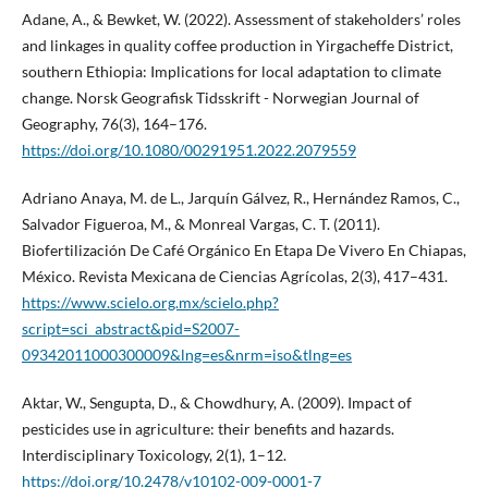
Adane, A., & Bewket, W. (2022). Assessment of stakeholders’ roles
and linkages in quality coffee production in Yirgacheffe District,
southern Ethiopia: Implications for local adaptation to climate
change. Norsk Geografisk Tidsskrift - Norwegian Journal of
Geography, 76(3), 164–176.
https://doi.org/10.1080/00291951.2022.2079559
Adriano Anaya, M. de L., Jarquín Gálvez, R., Hernández Ramos, C.,
Salvador Figueroa, M., & Monreal Vargas, C. T. (2011).
Biofertilización De Café Orgánico En Etapa De Vivero En Chiapas,
México. Revista Mexicana de Ciencias Agrícolas, 2(3), 417–431.
https://www.scielo.org.mx/scielo.php?
script=sci_abstract&pid=S2007-
09342011000300009&lng=es&nrm=iso&tlng=es
Aktar, W., Sengupta, D., & Chowdhury, A. (2009). Impact of
pesticides use in agriculture: their benefits and hazards.
Interdisciplinary Toxicology, 2(1), 1–12.
https://doi.org/10.2478/v10102-009-0001-7