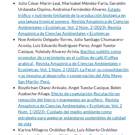
Julio César Marín-Leal, Marisabel Méndez-Faría, Geraldin
Urdaneta-Ospino, Andreina Fernández-Álvarez,
Estado
trófico y nutriente limitante de la producción biológica en
una laguna tropical somera
,
Revista Amazónica de Ciencias
Ambientales y Ecológicas: Vol. 2 Núm. 2 (2023): Revista
Amazónica de Ciencias Ambientales y Ecológicas
Noe Antonio Delgado-Torres, Julio Santiago Chumacero-
Acosta, Luis Eduardo Rodriguez-Perez, Angel Tuesta-
Casique, Yuleisdy Alvarez-Arista,
Bacillus subtilis como
promotor de crecimiento en el cultivo de café (Coffea
arabica)
,
Revista Amazónica de Ciencias Ambientales y
Ecológicas: Vol. 1 Núm. 2 (2022): La Fecol, su consolidación
y su impulso al desarrollo y conservación del Alto Mayo,
San Martín, Perú.
Roydichan Olano-Arévalo, Angel Tuesta-Casique, Belén
Azabache-Aliaga,
Efecto de coagulación-floculación en
remoción del hierro y manganeso en acuífero
,
Revista
Amazónica de Ciencias Ambientales y Ecológicas: Vol. 2
Núm. 1 (2023): Cuidado del medio ambiente como
estrategia para asegurar estándares sostenibles de calidad
de vida
Karina Milagros Ordóñez-Ruiz, Luis Alberto Ordóñez-