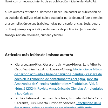
libro), con un reconocimiento de su publicación inicial en la REACAE.
c. Los autores retienen el derecho a hacer una posterior publicación de
su trabajo, de utilizar el artículo o cualquier parte de aquel (por ejemplo:
una compilación de sus trabajos, notas para conferencias, tesis, o para
un libro), siempre que indiquen la fuente de publicación (autores del
trabajo, revista, volumen, número y fecha).
Artículos más leídos del mismo autor/a
Kiara Lozano-Rios, Gersson Jair Mego-Flores, Luis Alberto
Ordoñez-Sánchez, Andi Lozano-Chung,
Eficiencia de filtros
de carbón activado a base de capirona, bambú y cáscara de
coco en la remoción de contaminantes del agua
,
Revista
Amazónica de Ciencias Ambientales y Ecológicas: Vol. 3
Núm. 2 (2024): Revista Amazónica de Ciencias Ambientales
y Ecológicas
Lizthky Tatiana Amasifuen-Tanchiva, Luz Felicita De la Cruz-
Carranza, Luis Alberto Ordóñez-Sánchez,
Efectividad de la
fitorremediación de suelos contaminados utilizando