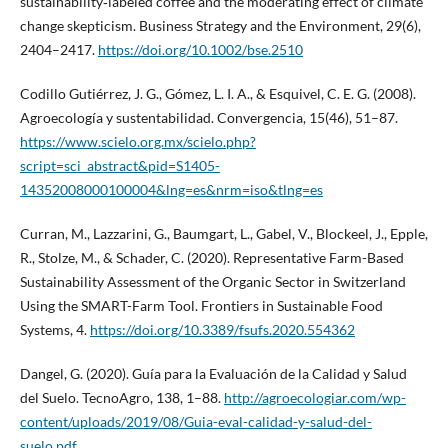
sustainability‐labeled coffee and the moderating effect of climate
change skepticism. Business Strategy and the Environment, 29(6),
2404–2417.
https://doi.org/10.1002/bse.2510
Codillo Gutiérrez, J. G., Gómez, L. I. A., & Esquivel, C. E. G. (2008).
Agroecología y sustentabilidad. Convergencia, 15(46), 51–87.
https://www.scielo.org.mx/scielo.php?
script=sci_abstract&pid=S1405-
14352008000100004&lng=es&nrm=iso&tlng=es
Curran, M., Lazzarini, G., Baumgart, L., Gabel, V., Blockeel, J., Epple,
R., Stolze, M., & Schader, C. (2020). Representative Farm-Based
Sustainability Assessment of the Organic Sector in Switzerland
Using the SMART-Farm Tool. Frontiers in Sustainable Food
Systems, 4.
https://doi.org/10.3389/fsufs.2020.554362
Dangel, G. (2020). Guía para la Evaluación de la Calidad y Salud
del Suelo. TecnoAgro, 138, 1–88.
http://agroecologiar.com/wp-
content/uploads/2019/08/Guia-eval-calidad-y-salud-del-
suelo.pdf