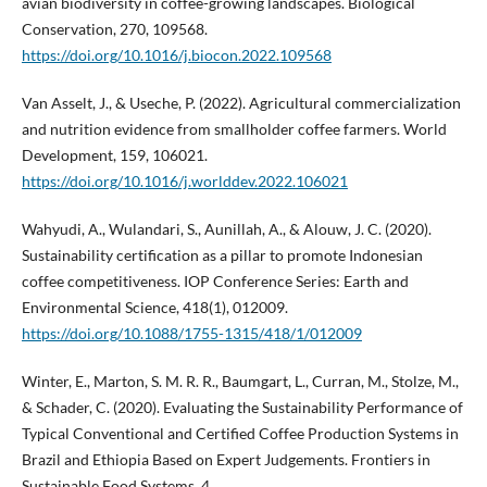
avian biodiversity in coffee-growing landscapes. Biological
Conservation, 270, 109568.
https://doi.org/10.1016/j.biocon.2022.109568
Van Asselt, J., & Useche, P. (2022). Agricultural commercialization
and nutrition evidence from smallholder coffee farmers. World
Development, 159, 106021.
https://doi.org/10.1016/j.worlddev.2022.106021
Wahyudi, A., Wulandari, S., Aunillah, A., & Alouw, J. C. (2020).
Sustainability certification as a pillar to promote Indonesian
coffee competitiveness. IOP Conference Series: Earth and
Environmental Science, 418(1), 012009.
https://doi.org/10.1088/1755-1315/418/1/012009
Winter, E., Marton, S. M. R. R., Baumgart, L., Curran, M., Stolze, M.,
& Schader, C. (2020). Evaluating the Sustainability Performance of
Typical Conventional and Certified Coffee Production Systems in
Brazil and Ethiopia Based on Expert Judgements. Frontiers in
Sustainable Food Systems, 4.