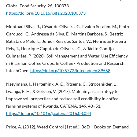
Global Food Security, 26, 100373.
https://doi.org/10.1016/j.gfs.2020.100373
Montoani Silva, B., César de Oliveira, G., Evaldo Serafim, M., Eloize
Carducci, C., Andressa da Silva, É., Martins Barbosa, S., Beatriz
Batista de Melo, L., Junior Reis dos Santos, W., Henrique Pereira
Reis, T., Henrique Caputo de Oliveira, C., & Tácito Gontijo
Guimarães, P. (2020). Soil Management and Water-Use Efficiency
in Brazilian Coffee Crops. In Coffee - Production and Research.
IntechOpen.
https://doi.org/10.5772/intechopen.89558
Nzeyimana, I., Hartemink, A. E., Ritsema, C., Stroosnijder, L.,
Lwanga, E. H., & Geissen, V. (2017). Mulching as a strategy to
improve soil properties and reduce soil erodibility in coffee
farming systems of Rwanda. CATENA, 149, 43–51.
https://doi.org/10.1016/j.catena.2016.08.034
Price, A. (2012). Weed Control (1st ed.). BoD – Books on Demand.