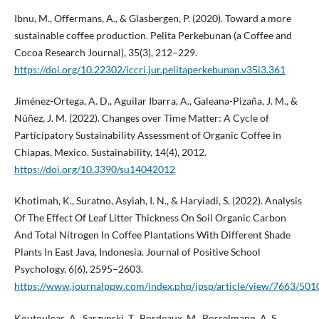
Ibnu, M., Offermans, A., & Glasbergen, P. (2020). Toward a more
sustainable coffee production. Pelita Perkebunan (a Coffee and
Cocoa Research Journal), 35(3), 212–229.
https://doi.org/10.22302/iccri.jur.pelitaperkebunan.v35i3.361
Jiménez-Ortega, A. D., Aguilar Ibarra, A., Galeana-Pizaña, J. M., &
Núñez, J. M. (2022). Changes over Time Matter: A Cycle of
Participatory Sustainability Assessment of Organic Coffee in
Chiapas, Mexico. Sustainability, 14(4), 2012.
https://doi.org/10.3390/su14042012
Khotimah, K., Suratno, Asyiah, I. N., & Haryiadi, S. (2022). Analysis
Of The Effect Of Leaf Litter Thickness On Soil Organic Carbon
And Total Nitrogen In Coffee Plantations With Different Shade
Plants In East Java, Indonesia. Journal of Positive School
Psychology, 6(6), 2595–2603.
https://www.journalppw.com/index.php/jpsp/article/view/7663/501
Koutouleas, A., Sarzynski, T., Bordeaux, M., Bosselmann, A. S.,