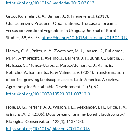
https://doi.org/10.1016/j.worlddev.2017.03.013
Groot Kormelinck, A., Bijman, J., & Trienekens, J. (2019).
Characterizing Producer Organizations: The case of organic
versus conventional vegetables in Uruguay. Journal of Rural
Studies, 69, 65–75.
https://doi.org/10.1016/j.jrurstud.2019.04.012
Harvey, C. A., Pritts, A. A., Zwetsloot, M. J., Jansen, K., Pulleman,
M. M., Armbrecht, I., Avelino, J., Barrera, J. F., Bunn, C., García, J.
H., Isaza, C., Munoz-Ucros, J., Pérez-Alemán, C. J., Rahn, E.,
Robiglio, V., Somarriba, E., & Valencia, V. (2021). Transformation
of coffee-growing landscapes across Latin America. A review.
Agronomy for Sustainable Development, 41(5), 62.
https://doi.org/10.1007/s13593-021-00712-0
Hole, D. G., Perkins, A. J., Wilson, J. D., Alexander, I. H., Grice, P. V.,
& Evans, A. D. (2005). Does organic farming benefit biodiversity?
Biological Conservation, 122(1), 113–130.
https://doi.org/10.1016/j.biocon.2004.07.018