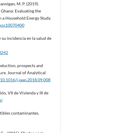
Hannigan, M. P. (2019).
 Ghana: Evaluating the
n a Household Energy Study.
atmos10070400
y su incidencia en la salud de
40242
roduction, prospects and
ure. Journal of Analytical
g/10.1016/j.jaap.2018.09.008
n, VII de Vivienda y III de
e/
tibles contaminantes.