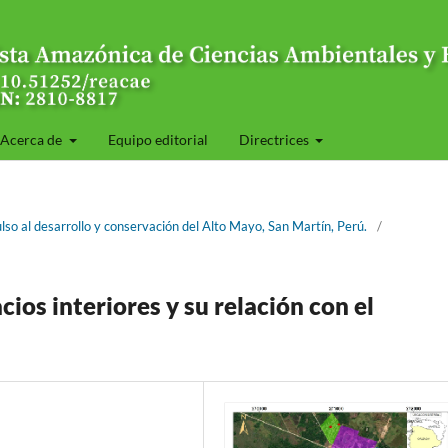
Acerca de
Equipo editorial
Directrices
ulso al desarrollo y conservación del Alto Mayo, San Martín, Perú.
/
os interiores y su relación con el