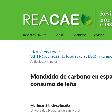
Revistas UNSM
Actual
Archivos
Avisos
Inicio
/
Archivos
/
Vol. 1 Núm. 2 (2022): La Fecol, su consolidación y su imp
Artículos originales
Monóxido de carbono en espaci
consumo de leña
Marimar Sánchez-Imaña
Universidad Nacional de San Martín