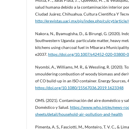
Motta, F. ., Salas Plata, J. ., Quevedo, H. ., & Velásquez,
salud humana debido a la contaminación interior p
Ciudad Juárez, Chihuahua. Cultura Científica Y Tecno
http://erevistas.uacj.mx/ojs/index.php/culcyt/article
Nakora, N., Byamugisha, D., & Birungi, G. (2020). Indo
Southwestern Uganda: particulate matter, heavy met
kitchens using charcoal fuel in Mbarara Municipality.
e2037.
https://doi.org/10.1007/s42452-020-03800-0
Nyombi, A., Williams, M. R., & Wessling, R. (2020). T
smouldering combustion of woody biomass and deriv
of CO build-up in an ISO container. Energy Sources,
https://doi.org/10.1080/15567036.2019.1623348
OMS. (2021). Contaminación del aire doméstico y sa
Doméstico y Salud.
https://www.who.int/es/news-ro
sheets/detail/household-air-pollution-and-health
Pimenta, A. S., Fasciotti, M., Monteiro, T. V. C., & Li