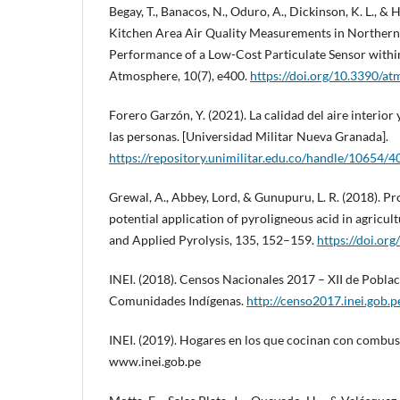
Begay, T., Banacos, N., Oduro, A., Dickinson, K. L., & 
Kitchen Area Air Quality Measurements in Northern
Performance of a Low-Cost Particulate Sensor withi
Atmosphere, 10(7), e400.
https://doi.org/10.3390/
Forero Garzón, Y. (2021). La calidad del aire interior 
las personas. [Universidad Militar Nueva Granada].
https://repository.unimilitar.edu.co/handle/10654/
Grewal, A., Abbey, Lord, & Gunupuru, L. R. (2018). P
potential application of pyroligneous acid in agricult
and Applied Pyrolysis, 135, 152–159.
https://doi.or
INEI. (2018). Censos Nacionales 2017 – XII de Població
Comunidades Indígenas.
http://censo2017.inei.gob.p
INEI. (2019). Hogares en los que cocinan con combus
www.inei.gob.pe