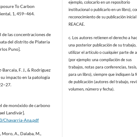
ejemplo, colocarlo en un repositorio
 Exposure To Carbon
institucional o publicarlo en un libro), c
iental, 1, 459–464.
reconocimiento de su publicación inicial
REACAE.
al de las concentraciones de
c. Los autores retienen el derecho a ha
a del distrito de Plateria
una posterior publicación de su trabajo,
rlos Puno].
utilizar el artículo o cualquier parte de 
(por ejemplo: una compilación de sus
trabajos, notas para conferencias, tesis
-Barcala, F. J., & Rodríguez
para un libro), siempre que indiquen la 
y su impacto en la patología
de publicación (autores del trabajo, revi
22–27.
volumen, número y fecha).
ivel de monóxido de carbono
el Landivár].
03/Chavarria-Ana.pdf
, Moro, A., Dalaba, M.,