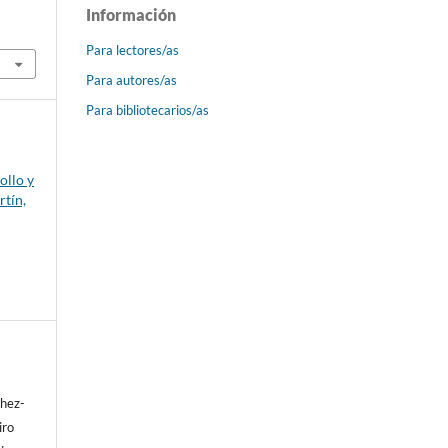
Información
Para lectores/as
Para autores/as
Para bibliotecarios/as
ollo y
rtín,
hez-
iro