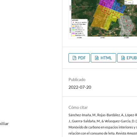
PDF
HTML
EPUB
Publicado
2022-07-20
Cómo citar
Sánchez-Imaña, M., Rojas-Bardález, A., López-Ro
J., Guerra-Saldaña, M., & Velasquez-Garcia, D. (
iliar
Monóxido de carbono en espacios interiores y 
relación con el consumo de leña.
Revista Amazó