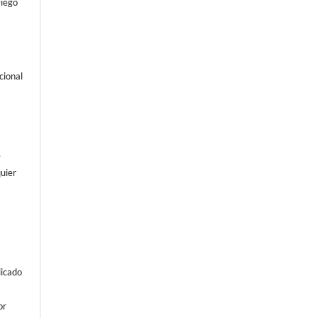
Diego
cional
e
uier
licado
or