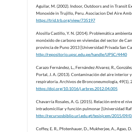
Aguilar, M. (2002). Indoor, Outdoors and in Transit
Monoxide in Trujillo, Peru. Asociacion Del Aire Amb
https://trid.trb.org/view/735197
Alosilla Castillo, Y. N. (2014). Problemática ambient
monóxido de carbono en viviendas del sector de Camat
provincia de Puno 2013 [Universidad Privada San Ca
http://repositorio.upsc.edu.pe/handle/UPSC/4440
Carazo Fernández, L., Fernández Alvarez, R., González
Portal, J. A. (2013). Contaminación del aire interior 
respiratoria. Archivos de Bronconeumología, 49(1), 
https://doi.org/10.1016/j.arbres.2012.04.005
Chavarría Rosales, A. G. (2015). Relación entre el n
intradomiciliar y función pulmonar [Universidad Rafa
http://recursosbiblio.url.edu.gt/tesisjcem/2015/09/
Coffey, E. R., Pfotenhauer, D., Mukherjee, A., Agao, D.