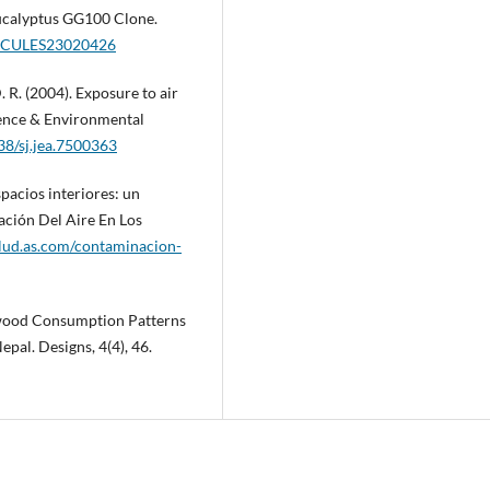
ucalyptus GG100 Clone.
LECULES23020426
. R. (2004). Exposure to air
ience & Environmental
038/sj.jea.7500363
spacios interiores: un
ación Del Aire En Los
alud.as.com/contaminacion-
rewood Consumption Patterns
pal. Designs, 4(4), 46.