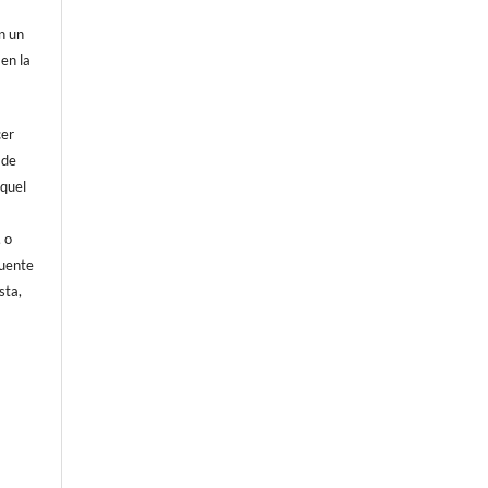
on un
 en la
cer
 de
aquel
, o
fuente
sta,