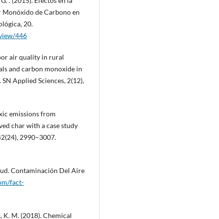
 G. . (2015). Efectos en la
or Monóxido de Carbono en
lógica, 20.
/view/446
or air quality in rural
als and carbon monoxide in
 SN Applied Sciences, 2(12),
oxic emissions from
ed char with a case study
 42(24), 2990–3007.
lud. Contaminación Del Aire
om/fact-
ma, K. M. (2018). Chemical