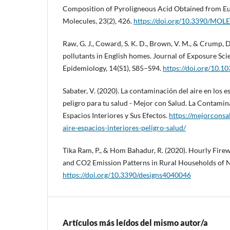
Composition of Pyroligneous Acid Obtained from E
Molecules, 23(2), 426.
https://doi.org/10.3390/MO
Raw, G. J., Coward, S. K. D., Brown, V. M., & Crump, D
pollutants in English homes. Journal of Exposure Sc
Epidemiology, 14(S1), S85–S94.
https://doi.org/10.1
Sabater, V. (2020). La contaminación del aire en los e
peligro para tu salud - Mejor con Salud. La Contamin
Espacios Interiores y Sus Efectos.
https://mejorcons
aire-espacios-interiores-peligro-salud/
Tika Ram, P., & Hom Bahadur, R. (2020). Hourly Fi
and CO2 Emission Patterns in Rural Households of Ne
https://doi.org/10.3390/designs4040046
Artículos más leídos del mismo autor/a