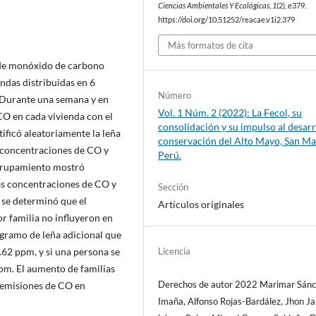
Ciencias Ambientales Y Ecológicas
,
1
(2), e379.
https://doi.org/10.51252/reacae.v1i2.379
Más formatos de cita
n de monóxido de carbono
ndas distribuidas en 6
Número
. Durante una semana y en
Vol. 1 Núm. 2 (2022): La Fecol, su
CO en cada vivienda con el
consolidación y su impulso al desarr
ficó aleatoriamente la leña
conservación del Alto Mayo, San Ma
s concentraciones de CO y
Perú.
 agrupamiento mostró
las concentraciones de CO y
Sección
, se determinó que el
Artículos originales
r familia no influyeron en
ogramo de leña adicional que
Licencia
62 ppm, y si una persona se
pm. El aumento de familias
Derechos de autor 2022 Marimar Sánc
 emisiones de CO en
Imaña, Alfonso Rojas-Bardález, Jhon Ja