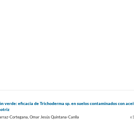
n verde: eficacia de Trichoderma sp. en suelos contaminados con acei
otriz
carraz-Cortegana, Omar Jesús Quintana-Canlla
e