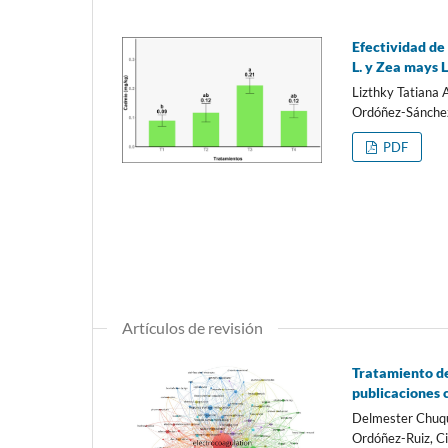
Efectividad de
L. y Zea mays L
Lizthky Tatiana 
Ordóñez-Sánche
PDF
Artículos de revisión
Tratamiento de
publicaciones c
Delmester Chuqu
Ordóñez-Ruiz, C