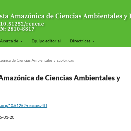
Acerca de
Equipo editorial
Directrices
zónica de Ciencias Ambientales y Ecológicas
a Amazónica de Ciencias Ambientales y
i.org/10.51252/reacae.v4i1
5-01-20