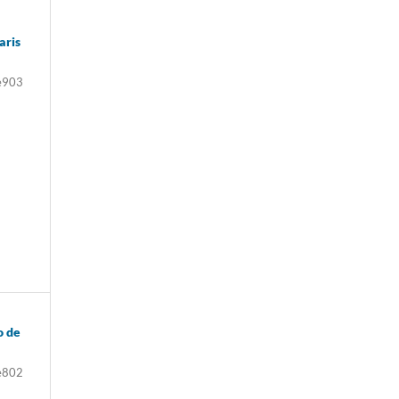
aris
e903
o de
e802