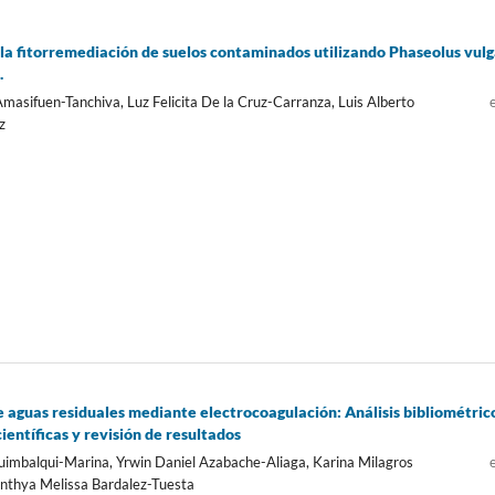
 la fitorremediación de suelos contaminados utilizando Phaseolus vulg
.
Amasifuen-Tanchiva, Luz Felicita De la Cruz-Carranza, Luis Alberto
z
 aguas residuales mediante electrocoagulación: Análisis bibliométric
ientíficas y revisión de resultados
imbalqui-Marina, Yrwin Daniel Azabache-Aliaga, Karina Milagros
inthya Melissa Bardalez-Tuesta