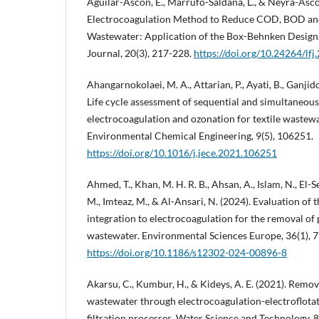
Aguilar-Ascon, E., Marrufo-Saldana, L., & Neyra-Ascon
Electrocoagulation Method to Reduce COD, BOD and
Wastewater: Application of the Box-Behnken Design
Journal, 20(3), 217-228.
https://doi.org/10.24264/lfj.
Ahangarnokolaei, M. A., Attarian, P., Ayati, B., Ganjido
Life cycle assessment of sequential and simultaneou
electrocoagulation and ozonation for textile wastewa
Environmental Chemical Engineering, 9(5), 106251.
https://doi.org/10.1016/j.jece.2021.106251
Ahmed, T., Khan, M. H. R. B., Ahsan, A., Islam, N., El-
M., Imteaz, M., & Al-Ansari, N. (2024). Evaluation of
integration to electrocoagulation for the removal of 
wastewater. Environmental Sciences Europe, 36(1), 7
https://doi.org/10.1186/s12302-024-00896-8
Akarsu, C., Kumbur, H., & Kideys, A. E. (2021). Remo
wastewater through electrocoagulation-electroflot
filtration processes. Water Science and Technology, 