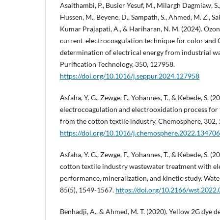
Asaithambi, P., Busier Yesuf, M., Milargh Dagmiaw, S.
Hussen, M., Beyene, D., Sampath, S., Ahmed, M. Z., Sak
Kumar Prajapati, A., & Hariharan, N. M. (2024). Ozon
current-electrocoagulation technique for color an
determination of electrical energy from industrial w
Purification Technology, 350, 127958.
https://doi.org/10.1016/j.seppur.2024.127958
Asfaha, Y. G., Zewge, F., Yohannes, T., & Kebede, S. (
electrocoagulation and electrooxidation process for
from the cotton textile industry. Chemosphere, 302,
https://doi.org/10.1016/j.chemosphere.2022.134706
Asfaha, Y. G., Zewge, F., Yohannes, T., & Kebede, S. (2
cotton textile industry wastewater treatment with e
performance, mineralization, and kinetic study. Wat
85(5), 1549-1567.
https://doi.org/10.2166/wst.2022
Benhadji, A., & Ahmed, M. T. (2020). Yellow 2G dye d