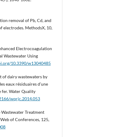
ation removal of Pb, Cd, and
f electrodes. MethodsX, 10,
 Enhanced Electrocoagulation
al Wastewater Using
doi.org/10.3390/w13040485
t of dairy wastewaters by
des eaux résiduaires d’une
e fer. Water Quality
0.2166/wqrjc.2014.053
are Wastewater Treatment
S Web of Conferences, 125,
008