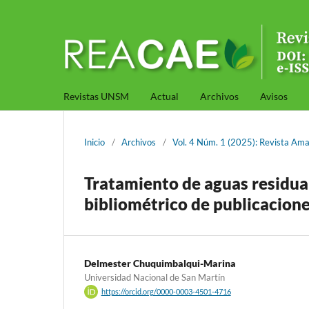
Revistas UNSM
Actual
Archivos
Avisos
Inicio
/
Archivos
/
Vol. 4 Núm. 1 (2025): Revista Ama
Tratamiento de aguas residua
bibliométrico de publicaciones
Delmester Chuquimbalqui-Marina
Universidad Nacional de San Martín
https://orcid.org/0000-0003-4501-4716