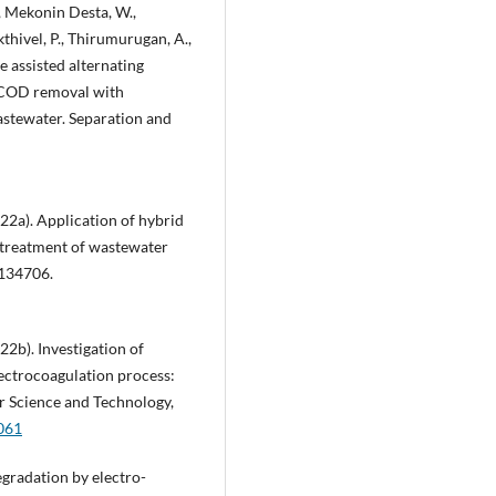
, Mekonin Desta, W.,
thivel, P., Thirumurugan, A.,
e assisted alternating
d COD removal with
astewater. Separation and
2022a). Application of hybrid
 treatment of wastewater
 134706.
022b). Investigation of
lectrocoagulation process:
er Science and Technology,
.061
egradation by electro-