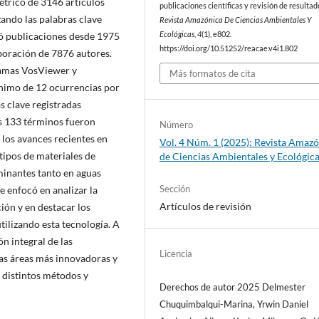
métrico de 3146 artículos
publicaciones científicas y revisión de resultad
izando las palabras clave
Revista Amazónica De Ciencias Ambientales Y
Ecológicas
,
4
(1), e802.
có publicaciones desde 1975
https://doi.org/10.51252/reacae.v4i1.802
aboración de 7876 autores.
gramas VosViewer y
Más formatos de cita
ínimo de 12 ocurrencias por
s clave registradas
s 133 términos fueron
Número
 los avances recientes en
Vol. 4 Núm. 1 (2025): Revista Amaz
tipos de materiales de
de Ciencias Ambientales y Ecológic
aminantes tanto en aguas
Sección
e enfocó en analizar la
Artículos de revisión
ión y en destacar los
ilizando esta tecnología. A
ón integral de las
Licencia
 las áreas más innovadoras y
 distintos métodos y
Derechos de autor 2025 Delmester
Chuquimbalqui-Marina, Yrwin Daniel