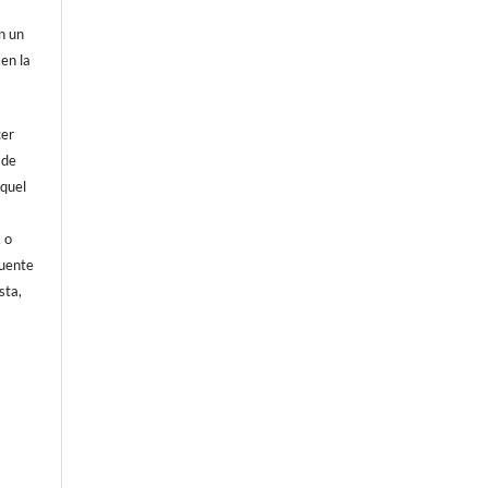
on un
 en la
cer
 de
aquel
, o
fuente
sta,