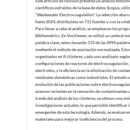
Este artículo de revisión presenta un análisis biblio
científicos extraídos de la base de datos Scopus, util
"Wastewater Electrocoagulation". La selección abar
hasta 2024, distribuidas en 715 fuentes y con la col
Para llevar a cabo el análisis, se emplearon los pro
Bibliometrics. En VosViewer, se utilizó un umbral m
palabra clave, seleccionando 133 de las 4994 palabra
mediante el método de asociación normalizada. Esto
organizados en 8 clústeres, cada uno analizado según
configuraciones de reactores de electrocoagulación, 
electrodos, y la eficiencia en la eliminación de cont
residuales domésticas como industriales. El estudio s
evolución de las publicaciones sobre electrocoagulac
avances recientes en la remoción de contaminantes ut
través del análisis de los clústeres, se obtuvo una visi
investigaciones actuales, lo que permitió identificar
emergentes de esta tecnología. Además, se evaluaron
materiales para mejorar la eficiencia del proceso.