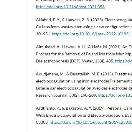
https://doi.org/10.2166/wst.2021.356
AlJaberi, F. Y., & Hawaas, Z. A. (2023). Electrocoagul
Cu ions from wastewater using a new configuration o
101951.
https://doi.org/10.1016/j.mex.2022.101951
Almukdad, A., Hawari, A. H., & Hafiz, M. (2021). An
Process for the Removal of Fe and Mn from Municip
Dielectrophoresis (DEP). Water, 13(4), 485.
https://
Aoudjehane, M., & Benatallah, M. E. (2015). Treatmen
electrocoagulation using iron electrodesTraitement 
laiterie par électrocoagulation avec des électrodes d
Research Journal, 50(2), 198-209.
https://doi.org/1
Ardhianto, R., & Bagastyo, A. Y. (2019). Personal C
With Electro-coagulation and Electro-oxidation. E3
03008.
https://doi.org/10.1051/e3sconf/201912503