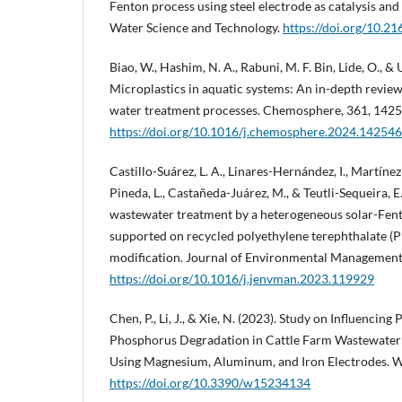
Fenton process using steel electrode as catalysis and 
Water Science and Technology.
https://doi.org/10.2
Biao, W., Hashim, N. A., Rabuni, M. F. Bin, Lide, O., & 
Microplastics in aquatic systems: An in-depth review
water treatment processes. Chemosphere, 361, 1425
https://doi.org/10.1016/j.chemosphere.2024.142546
Castillo-Suárez, L. A., Linares-Hernández, I., Martín
Pineda, L., Castañeda-Juárez, M., & Teutli-Sequeira, E
wastewater treatment by a heterogeneous solar-Fent
supported on recycled polyethylene terephthalate (P
modification. Journal of Environmental Management
https://doi.org/10.1016/j.jenvman.2023.119929
Chen, P., Li, J., & Xie, N. (2023). Study on Influencing
Phosphorus Degradation in Cattle Farm Wastewater 
Using Magnesium, Aluminum, and Iron Electrodes. Wa
https://doi.org/10.3390/w15234134