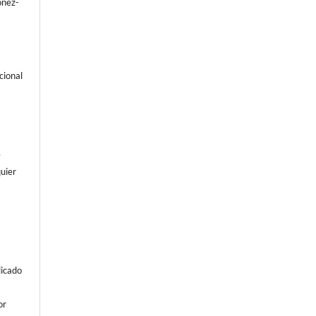
óñez-
cional
e
uier
licado
or