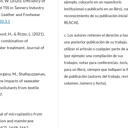
, W. (2020). Efficiency of
ejemplo, colocarlo en un repositorio
 TSS in Tannery Industry
institucional o publicarlo en un libro), c
. Leather and Footwear
reconocimiento de su publicación inicial
20.3.1
REACAE.
ust, H., & Rizzo, L. (2021).
c. Los autores retienen el derecho a ha
s combination of
una posterior publicación de su trabajo,
ter treatment. Journal of
utilizar el artículo o cualquier parte de 
(por ejemplo: una compilación de sus
trabajos, notas para conferencias, tesis
para un libro), siempre que indiquen la 
Sergany, M., Shafiquzzaman,
de publicación (autores del trabajo, revi
 the impacts of seawater
volumen, número y fecha).
pollutants from textile
7.
val of microplastics from
ation and membrane
84(7), 1648-1662.