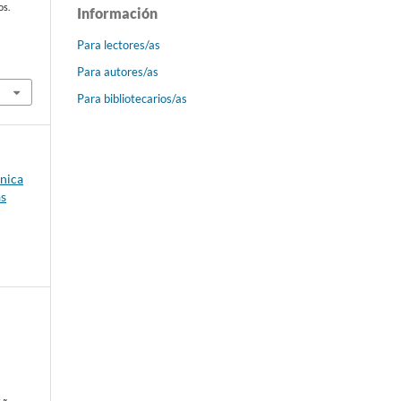
os.
Información
Para lectores/as
Para autores/as
Para bibliotecarios/as
ónica
as