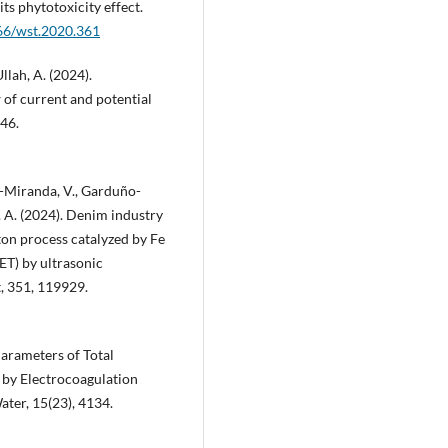
its phytotoxicity effect.
166/wst.2020.361
Ullah, A. (2024).
 of current and potential
46.
ez-Miranda, V., Garduño-
. A. (2024). Denim industry
on process catalyzed by Fe
ET) by ultrasonic
, 351, 119929.
 Parameters of Total
by Electrocoagulation
ter, 15(23), 4134.