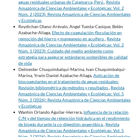
aguas residuales urbanas de Cajamarca, Perú
,
Revista
Amazónica de Ciencias Ambientales y Ecológicas: Vol. 2
Núm. 2 (2023): Revista Amazónica de Ciencias Ambientales
y Ecológicas
Roydichan Olano-Arévalo, Angel Tuesta-Casique, Belén
Azabache-Aliaga,
Efecto de coagulación-floculación en
remoción del hierro y manganeso en acuífero
,
Revista
Amazónica de Ciencias Ambientales y Ecológicas: Vol. 2
Núm. 1 (2023): Cuidado del medio ambiente como
estrategia para asegurar estándares sostenibles de calidad
de vida
Delmester Chuquimbalqui-Marina, Ivan Chuquimbalqui-
Marina, Yrwin Daniel Azabache-Aliaga,
Aplicación de
biocoagulantes en el tratamiento de aguas residuales:
Revisión bibliométrica de métodos y resultados
,
Revista
Amazónica de Ciencias Ambientales y Ecológicas: Vol. 5
Núm. 2 (2026): Revista Amazónica de Ciencias Ambientales
y Ecológicas
Wanhin Orlando Aguilar-Herrera,
Influencia de la relación
C/N y del tiempo de retención hidráulica en el rendimiento
de biogás durante la co-digestión anaeróbica
,
Revista
Amazónica de Ciencias Ambientales y Ecológicas: Vol. 5
Núm. 2 (2026): Revista Amazónica de Ciencias Ambientales