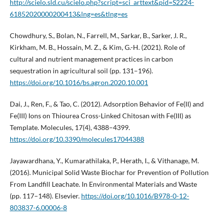
http://scielo.sld.cu/scielo.php?script=sci_arttext&pid=S2224-
61852020000200413&lng=es&tlng=es
Chowdhury, S., Bolan, N., Farrell, M., Sarkar, B., Sarker, J. R.,
Kirkham, M. B., Hossain, M. Z., & Kim, G.-H. (2021). Role of
cultural and nutrient management practices in carbon
sequestration in agricultural soil (pp. 131–196).
https://doi.org/10.1016/bs.agron.2020.10.001
Dai, J., Ren, F., & Tao, C. (2012). Adsorption Behavior of Fe(II) and
Fe(III) Ions on Thiourea Cross-Linked Chitosan with Fe(III) as
Template. Molecules, 17(4), 4388–4399.
https://doi.org/10.3390/molecules17044388
Jayawardhana, Y., Kumarathilaka, P., Herath, I., & Vithanage, M.
(2016). Municipal Solid Waste Biochar for Prevention of Pollution
From Landfill Leachate. In Environmental Materials and Waste
(pp. 117–148). Elsevier.
https://doi.org/10.1016/B978-0-12-
803837-6.00006-8