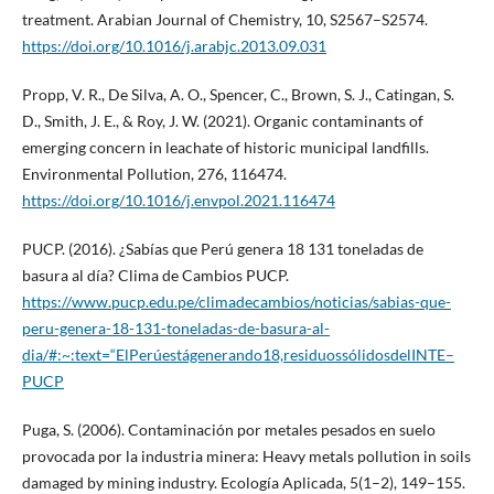
treatment. Arabian Journal of Chemistry, 10, S2567–S2574.
https://doi.org/10.1016/j.arabjc.2013.09.031
Propp, V. R., De Silva, A. O., Spencer, C., Brown, S. J., Catingan, S.
D., Smith, J. E., & Roy, J. W. (2021). Organic contaminants of
emerging concern in leachate of historic municipal landfills.
Environmental Pollution, 276, 116474.
https://doi.org/10.1016/j.envpol.2021.116474
PUCP. (2016). ¿Sabías que Perú genera 18 131 toneladas de
basura al día? Clima de Cambios PUCP.
https://www.pucp.edu.pe/climadecambios/noticias/sabias-que-
peru-genera-18-131-toneladas-de-basura-al-
dia/#:~:text=“ElPerúestágenerando18,residuossólidosdelINTE–
PUCP
Puga, S. (2006). Contaminación por metales pesados en suelo
provocada por la industria minera: Heavy metals pollution in soils
damaged by mining industry. Ecología Aplicada, 5(1–2), 149–155.