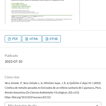
PDF
HTML
EPUB
Publicado
2023-07-10
Cómo citar
Vera-Zelada , P., Vera-Zelada, L. A., Minchán-Sapo , J. R., & Quiliche-Culqui, M. I. (2023).
Cinética de metales pesados en lixiviados de un relleno sanitario de Cajamarca, Perú.
Revista Amazónica De Ciencias Ambientales Y Ecológicas
,
2
(2), e512.
https://doi.org/10.51252/reacae.v2i2.512
Más formatos de cita