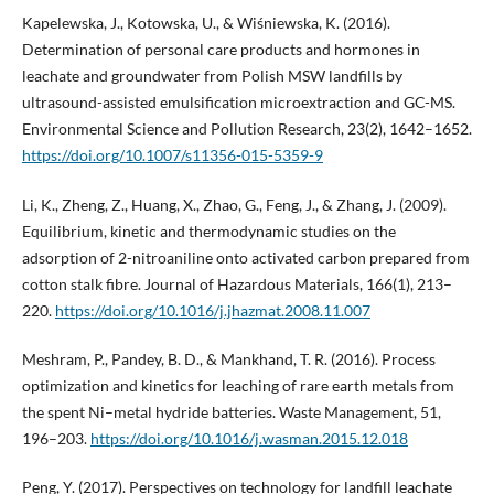
Kapelewska, J., Kotowska, U., & Wiśniewska, K. (2016).
Determination of personal care products and hormones in
leachate and groundwater from Polish MSW landfills by
ultrasound-assisted emulsification microextraction and GC-MS.
Environmental Science and Pollution Research, 23(2), 1642–1652.
https://doi.org/10.1007/s11356-015-5359-9
Li, K., Zheng, Z., Huang, X., Zhao, G., Feng, J., & Zhang, J. (2009).
Equilibrium, kinetic and thermodynamic studies on the
adsorption of 2-nitroaniline onto activated carbon prepared from
cotton stalk fibre. Journal of Hazardous Materials, 166(1), 213–
220.
https://doi.org/10.1016/j.jhazmat.2008.11.007
Meshram, P., Pandey, B. D., & Mankhand, T. R. (2016). Process
optimization and kinetics for leaching of rare earth metals from
the spent Ni–metal hydride batteries. Waste Management, 51,
196–203.
https://doi.org/10.1016/j.wasman.2015.12.018
Peng, Y. (2017). Perspectives on technology for landfill leachate