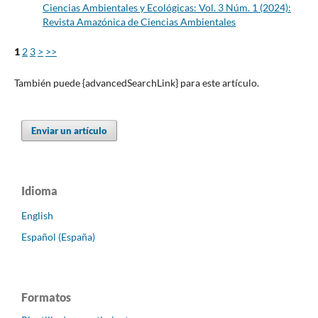
Ciencias Ambientales y Ecológicas: Vol. 3 Núm. 1 (2024):
Revista Amazónica de Ciencias Ambientales
1
2
3
>
>>
También puede {advancedSearchLink} para este artículo.
Enviar un artículo
Idioma
English
Español (España)
Formatos