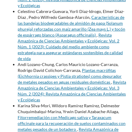
y Ecológicas
Celestino Cabrera-Guevara, Yorli Diaz-Idrogo, Elmer Diaz-
Diaz , Pedro Wilfredo Gamboa-Alarcón,
Características de
las bandejas biodegradables de almidón de papa (Solanum
phureja) reforzadas con maíz amarillo (Zea mays L.) y tocón
de espárrago blanco (Asparagus officinalis)
,
Revista
Amazónica de Ciencias Ambientales y Ecológicas: Vol. 2
Núm. 1 (2023): Cuidado del medio ambiente como
estrategia para asegurar estándares sostenibles de calidad
de vida
Andi Lozano-Chung, Carlos Mauricio Lozano-Carranza,
Rodrigo David Colichon-Carranza,
Plantas macrófitas
(Eichhornia crassipes y Pistia stratiotes) como depurador
de metales pesados en aguas residuales domésticas
,
Revista
Amazónica de Ciencias Ambientales y Ecológicas: Vol. 3
Núm. 2 (2024): Revista Amazónica de Ciencias Ambientales
y Ecológicas
Karina Silva-Mori, Wildoro Ramírez Ramírez, Delmester
Chuquimbalqui-Marina, Yrwin Daniel Azabache-Aliaga,
Fitorremediación con Medicago sativa y Taraxacum
officinale para la recuperación de suelos contaminados con
metales pesados de un botadero
,
Revista Amazónica de