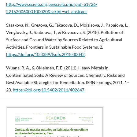
http://www.scielo.org.pe/scielo.php?pid=S1726-
22162006000100020&script=sci_abstract
Sasakova, N., Gregova, G., Takacova, D., Mojzisova, J., Papajova, I.,
Venglovsky, J., Szaboova, T., & Kovacova, S. (2018). Pollution of
Surface and Ground Water by Sources Related to Agricultural
Activities. Frontiers in Sustainable Food Systems, 2.
https://doi.org/10.3389/fsufs.2018.00042
Wuana, R. A., & Okieimen, F. E. (2011). Heavy Metals in
Contaminated Soils: A Review of Sources, Chemistry, Risks and
Best Available Strategies for Remediation. ISRN Ecology, 2011, 1–
20.
https://doi.org/10.5402/2011/402647