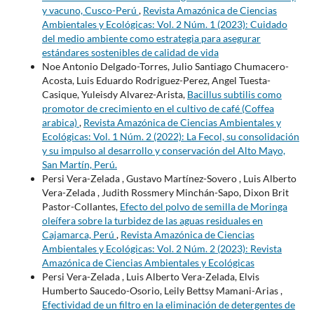
y vacuno, Cusco-Perú
,
Revista Amazónica de Ciencias
Ambientales y Ecológicas: Vol. 2 Núm. 1 (2023): Cuidado
del medio ambiente como estrategia para asegurar
estándares sostenibles de calidad de vida
Noe Antonio Delgado-Torres, Julio Santiago Chumacero-
Acosta, Luis Eduardo Rodriguez-Perez, Angel Tuesta-
Casique, Yuleisdy Alvarez-Arista,
Bacillus subtilis como
promotor de crecimiento en el cultivo de café (Coffea
arabica)
,
Revista Amazónica de Ciencias Ambientales y
Ecológicas: Vol. 1 Núm. 2 (2022): La Fecol, su consolidación
y su impulso al desarrollo y conservación del Alto Mayo,
San Martín, Perú.
Persi Vera-Zelada , Gustavo Martínez-Sovero , Luis Alberto
Vera-Zelada , Judith Rossmery Minchán-Sapo, Dixon Brit
Pastor-Collantes,
Efecto del polvo de semilla de Moringa
oleífera sobre la turbidez de las aguas residuales en
Cajamarca, Perú
,
Revista Amazónica de Ciencias
Ambientales y Ecológicas: Vol. 2 Núm. 2 (2023): Revista
Amazónica de Ciencias Ambientales y Ecológicas
Persi Vera-Zelada , Luis Alberto Vera-Zelada, Elvis
Humberto Saucedo-Osorio, Leily Bettsy Mamani-Arias ,
Efectividad de un filtro en la eliminación de detergentes de