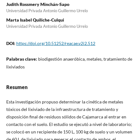
Judith Rossmery Minchán-Sapo
Universidad Privada Antonio Guillermo Urrelo
Marta Isabel Quiliche-Culqui
Universidad Privada Antonio Guillermo Urrelo
DOI:
https://doi.org/10.51252/reacae.v2i2.512
Palabras clave:
biodigestión anaeróbica, metales, tratamiento de
lixiviados
Resumen
Esta investigación propuso determinar la cinética de metales
tóxicos del lixiviado de la infraestructura de tratamiento y
disposición final de residuos sólidos de Cajamarca al entrar en
contacto con el suelo. El estudio se ejecutó a nivel de laboratorio;
se colocó en un recipiente de 150 L, 100 kg de suelo y un volumen
de 60 L de lixiviado para generar el contacto de ambos, el