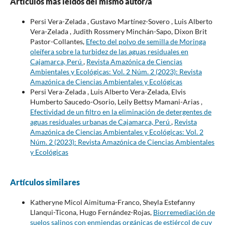
Artículos más leídos del mismo autor/a
Persi Vera-Zelada , Gustavo Martínez-Sovero , Luis Alberto
Vera-Zelada , Judith Rossmery Minchán-Sapo, Dixon Brit
Pastor-Collantes,
Efecto del polvo de semilla de Moringa
oleífera sobre la turbidez de las aguas residuales en
Cajamarca, Perú
,
Revista Amazónica de Ciencias
Ambientales y Ecológicas: Vol. 2 Núm. 2 (2023): Revista
Amazónica de Ciencias Ambientales y Ecológicas
Persi Vera-Zelada , Luis Alberto Vera-Zelada, Elvis
Humberto Saucedo-Osorio, Leily Bettsy Mamani-Arias ,
Efectividad de un filtro en la eliminación de detergentes de
aguas residuales urbanas de Cajamarca, Perú
,
Revista
Amazónica de Ciencias Ambientales y Ecológicas: Vol. 2
Núm. 2 (2023): Revista Amazónica de Ciencias Ambientales
y Ecológicas
Artículos similares
Katheryne Micol Aimituma-Franco, Sheyla Estefanny
Llanqui-Ticona, Hugo Fernández-Rojas,
Biorremediación de
suelos salinos con enmiendas orgánicas de estiércol de cuy