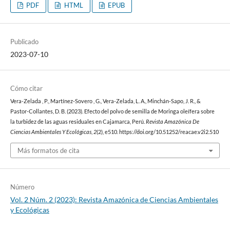
PDF
HTML
EPUB
Publicado
2023-07-10
Cómo citar
Vera-Zelada , P., Martínez-Sovero , G., Vera-Zelada, L. A., Minchán-Sapo, J. R., &
Pastor-Collantes, D. B. (2023). Efecto del polvo de semilla de Moringa oleífera sobre
la turbidez de las aguas residuales en Cajamarca, Perú.
Revista Amazónica De
Ciencias Ambientales Y Ecológicas
,
2
(2), e510. https://doi.org/10.51252/reacae.v2i2.510
Más formatos de cita
Número
Vol. 2 Núm. 2 (2023): Revista Amazónica de Ciencias Ambientales
y Ecológicas