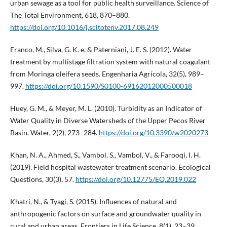
urban sewage as a tool for public health surveillance. Science of
The Total Environment, 618, 870–880.
https://doi.org/10.1016/j.scitotenv.2017.08.249
Franco, M., Silva, G. K. e, & Paterniani, J. E. S. (2012). Water
treatment by multistage filtration system with natural coagulant
from Moringa oleifera seeds. Engenharia Agrícola, 32(5), 989–
997.
https://doi.org/10.1590/S0100-69162012000500018
Huey, G. M., & Meyer, M. L. (2010). Turbidity as an Indicator of
Water Quality in Diverse Watersheds of the Upper Pecos River
Basin. Water, 2(2), 273–284.
https://doi.org/10.3390/w2020273
Khan, N. A., Ahmed, S., Vambol, S., Vambol, V., & Farooqi, I. H.
(2019). Field hospital wastewater treatment scenario. Ecological
Questions, 30(3), 57.
https://doi.org/10.12775/EQ.2019.022
Khatri, N., & Tyagi, S. (2015). Influences of natural and
anthropogenic factors on surface and groundwater quality in
rural and urban areas. Frontiers in Life Science, 8(1), 23–39.