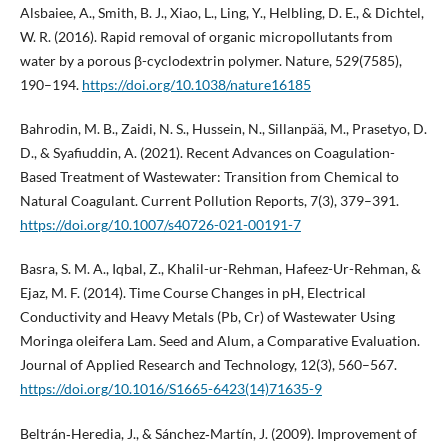
Alsbaiee, A., Smith, B. J., Xiao, L., Ling, Y., Helbling, D. E., & Dichtel,
W. R. (2016). Rapid removal of organic micropollutants from
water by a porous β-cyclodextrin polymer. Nature, 529(7585),
190–194.
https://doi.org/10.1038/nature16185
Bahrodin, M. B., Zaidi, N. S., Hussein, N., Sillanpää, M., Prasetyo, D.
D., & Syafiuddin, A. (2021). Recent Advances on Coagulation-
Based Treatment of Wastewater: Transition from Chemical to
Natural Coagulant. Current Pollution Reports, 7(3), 379–391.
https://doi.org/10.1007/s40726-021-00191-7
Basra, S. M. A., Iqbal, Z., Khalil-ur-Rehman, Hafeez-Ur-Rehman, &
Ejaz, M. F. (2014). Time Course Changes in pH, Electrical
Conductivity and Heavy Metals (Pb, Cr) of Wastewater Using
Moringa oleifera Lam. Seed and Alum, a Comparative Evaluation.
Journal of Applied Research and Technology, 12(3), 560–567.
https://doi.org/10.1016/S1665-6423(14)71635-9
Beltrán‐Heredia, J., & Sánchez‐Martín, J. (2009). Improvement of