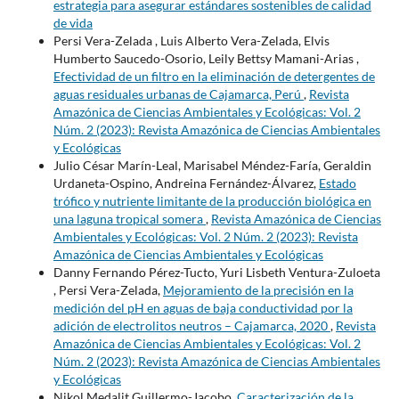
estrategia para asegurar estándares sostenibles de calidad
de vida
Persi Vera-Zelada , Luis Alberto Vera-Zelada, Elvis
Humberto Saucedo-Osorio, Leily Bettsy Mamani-Arias ,
Efectividad de un filtro en la eliminación de detergentes de
aguas residuales urbanas de Cajamarca, Perú
,
Revista
Amazónica de Ciencias Ambientales y Ecológicas: Vol. 2
Núm. 2 (2023): Revista Amazónica de Ciencias Ambientales
y Ecológicas
Julio César Marín-Leal, Marisabel Méndez-Faría, Geraldin
Urdaneta-Ospino, Andreina Fernández-Álvarez,
Estado
trófico y nutriente limitante de la producción biológica en
una laguna tropical somera
,
Revista Amazónica de Ciencias
Ambientales y Ecológicas: Vol. 2 Núm. 2 (2023): Revista
Amazónica de Ciencias Ambientales y Ecológicas
Danny Fernando Pérez-Tucto, Yuri Lisbeth Ventura-Zuloeta
, Persi Vera-Zelada,
Mejoramiento de la precisión en la
medición del pH en aguas de baja conductividad por la
adición de electrolitos neutros – Cajamarca, 2020
,
Revista
Amazónica de Ciencias Ambientales y Ecológicas: Vol. 2
Núm. 2 (2023): Revista Amazónica de Ciencias Ambientales
y Ecológicas
Nikol Medalit Guillermo-Jacobo,
Caracterización de la