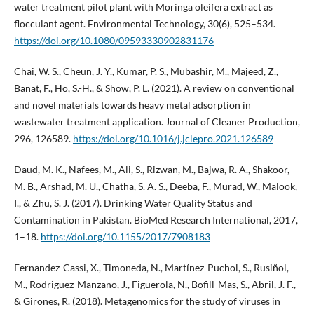
water treatment pilot plant with Moringa oleifera extract as
flocculant agent. Environmental Technology, 30(6), 525–534.
https://doi.org/10.1080/09593330902831176
Chai, W. S., Cheun, J. Y., Kumar, P. S., Mubashir, M., Majeed, Z.,
Banat, F., Ho, S.-H., & Show, P. L. (2021). A review on conventional
and novel materials towards heavy metal adsorption in
wastewater treatment application. Journal of Cleaner Production,
296, 126589.
https://doi.org/10.1016/j.jclepro.2021.126589
Daud, M. K., Nafees, M., Ali, S., Rizwan, M., Bajwa, R. A., Shakoor,
M. B., Arshad, M. U., Chatha, S. A. S., Deeba, F., Murad, W., Malook,
I., & Zhu, S. J. (2017). Drinking Water Quality Status and
Contamination in Pakistan. BioMed Research International, 2017,
1–18.
https://doi.org/10.1155/2017/7908183
Fernandez-Cassi, X., Timoneda, N., Martínez-Puchol, S., Rusiñol,
M., Rodriguez-Manzano, J., Figuerola, N., Bofill-Mas, S., Abril, J. F.,
& Girones, R. (2018). Metagenomics for the study of viruses in