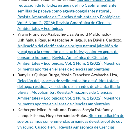
reducción de turbidez en agua del río Caplina mediante
semillas de papaya como agente coagulante natural
,
Revista Amazónica de Ciencias Ambientales y Ecológicas:
Vol. 5 Núm. 2 (2026): Revista Amazónica de Ciencias
Ambientales y Ecológicas
Yrwin Francisco Azabache-Liza, Arnold Maldonado-
Ushiñahua, Raquel Azabache-Aliaga, Juan Dávila-Cardozo,
Aplicación del clarificante de origen natural (almidón de
yuca) para la remoción de la turbidez y color en aguas de
consumo humano
,
Revista Amazónica de Ciencias
Ambientales y Ecológicas: Vol. 1 Núm. 1 (2022): Nuestros
primeros aportes en el área de ciencias ambientales
Bany Luz Quispe-Burga, Yrwin Francisco Azabache-Liza,
Relación del proceso de sedimentación de sólidos totales
del agua residual y el estado de las redes de alcantarillado
pluvial, Moyobamba
,
Revista Amazónica de Ciencias
Ambientales y Ecológicas: Vol. 1 Núm. 1 (2022): Nuestros
primeros aportes en el área de ciencias ambientales
Katheryne Micol Aimituma-Franco, Sheyla Estefanny
Llanqui-Ticona, Hugo Fernández-Rojas,
Biorremediación de
suelos salinos con enmiendas orgánicas de estiércol de cuy
y vacuno, Cusco-Perú
,
Revista Amazónica de Ciencias