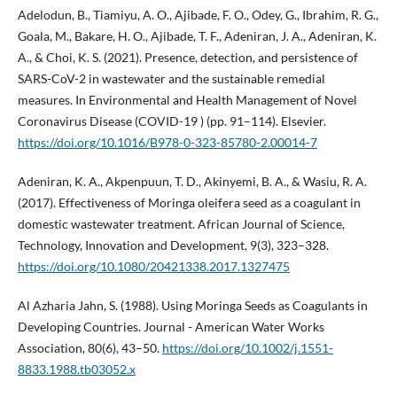
Adelodun, B., Tiamiyu, A. O., Ajibade, F. O., Odey, G., Ibrahim, R. G.,
Goala, M., Bakare, H. O., Ajibade, T. F., Adeniran, J. A., Adeniran, K.
A., & Choi, K. S. (2021). Presence, detection, and persistence of
SARS-CoV-2 in wastewater and the sustainable remedial
measures. In Environmental and Health Management of Novel
Coronavirus Disease (COVID-19 ) (pp. 91–114). Elsevier.
https://doi.org/10.1016/B978-0-323-85780-2.00014-7
Adeniran, K. A., Akpenpuun, T. D., Akinyemi, B. A., & Wasiu, R. A.
(2017). Effectiveness of Moringa oleifera seed as a coagulant in
domestic wastewater treatment. African Journal of Science,
Technology, Innovation and Development, 9(3), 323–328.
https://doi.org/10.1080/20421338.2017.1327475
Al Azharia Jahn, S. (1988). Using Moringa Seeds as Coagulants in
Developing Countries. Journal - American Water Works
Association, 80(6), 43–50.
https://doi.org/10.1002/j.1551-
8833.1988.tb03052.x