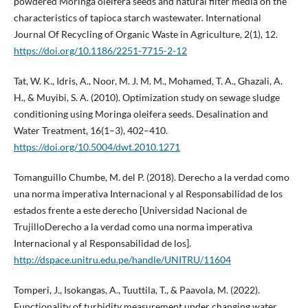
powdered Moringa oleifera seeds and natural filter media on the
characteristics of tapioca starch wastewater. International
Journal Of Recycling of Organic Waste in Agriculture, 2(1), 12.
https://doi.org/10.1186/2251-7715-2-12
Tat, W. K., Idris, A., Noor, M. J. M. M., Mohamed, T. A., Ghazali, A.
H., & Muyibi, S. A. (2010). Optimization study on sewage sludge
conditioning using Moringa oleifera seeds. Desalination and
Water Treatment, 16(1–3), 402–410.
https://doi.org/10.5004/dwt.2010.1271
Tomanguillo Chumbe, M. del P. (2018). Derecho a la verdad como
una norma imperativa Internacional y al Responsabilidad de los
estados frente a este derecho [Universidad Nacional de
TrujilloDerecho a la verdad como una norma imperativa
Internacional y al Responsabilidad de los].
http://dspace.unitru.edu.pe/handle/UNITRU/11604
Tomperi, J., Isokangas, A., Tuuttila, T., & Paavola, M. (2022).
Functionality of turbidity measurement under changing water