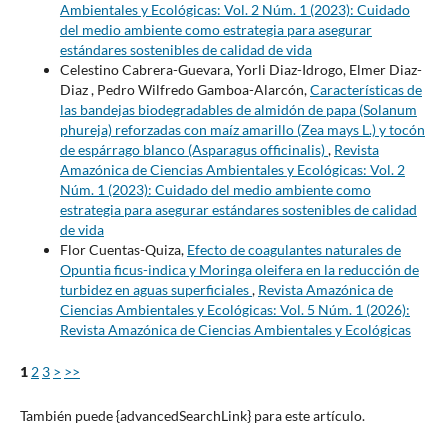
Ambientales y Ecológicas: Vol. 2 Núm. 1 (2023): Cuidado
del medio ambiente como estrategia para asegurar
estándares sostenibles de calidad de vida
Celestino Cabrera-Guevara, Yorli Diaz-Idrogo, Elmer Diaz-
Diaz , Pedro Wilfredo Gamboa-Alarcón,
Características de
las bandejas biodegradables de almidón de papa (Solanum
phureja) reforzadas con maíz amarillo (Zea mays L.) y tocón
de espárrago blanco (Asparagus officinalis)
,
Revista
Amazónica de Ciencias Ambientales y Ecológicas: Vol. 2
Núm. 1 (2023): Cuidado del medio ambiente como
estrategia para asegurar estándares sostenibles de calidad
de vida
Flor Cuentas-Quiza,
Efecto de coagulantes naturales de
Opuntia ficus-indica y Moringa oleifera en la reducción de
turbidez en aguas superficiales
,
Revista Amazónica de
Ciencias Ambientales y Ecológicas: Vol. 5 Núm. 1 (2026):
Revista Amazónica de Ciencias Ambientales y Ecológicas
1
2
3
>
>>
También puede {advancedSearchLink} para este artículo.