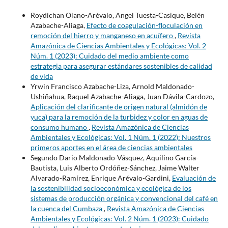
Roydichan Olano-Arévalo, Angel Tuesta-Casique, Belén
Azabache-Aliaga,
Efecto de coagulación-floculación en
remoción del hierro y manganeso en acuífero
,
Revista
Amazónica de Ciencias Ambientales y Ecológicas: Vol. 2
Núm. 1 (2023): Cuidado del medio ambiente como
estrategia para asegurar estándares sostenibles de calidad
de vida
Yrwin Francisco Azabache-Liza, Arnold Maldonado-
Ushiñahua, Raquel Azabache-Aliaga, Juan Dávila-Cardozo,
Aplicación del clarificante de origen natural (almidón de
yuca) para la remoción de la turbidez y color en aguas de
consumo humano
,
Revista Amazónica de Ciencias
Ambientales y Ecológicas: Vol. 1 Núm. 1 (2022): Nuestros
primeros aportes en el área de ciencias ambientales
Segundo Dario Maldonado-Vásquez, Aquilino García-
Bautista, Luis Alberto Ordóñez-Sánchez, Jaime Walter
Alvarado-Ramírez, Enrique Arévalo-Gardini,
Evaluación de
la sostenibilidad socioeconómica y ecológica de los
sistemas de producción orgánica y convencional del café en
la cuenca del Cumbaza
,
Revista Amazónica de Ciencias
Ambientales y Ecológicas: Vol. 2 Núm. 1 (2023): Cuidado