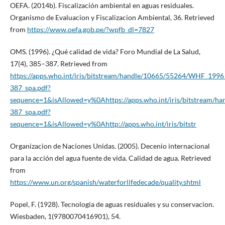
OEFA. (2014b). Fiscalización ambiental en aguas residuales.
Organismo de Evaluacion y Fiscalizacion Ambiental, 36. Retrieved
from
https://www.oefa.gob.pe/?wpfb_dl=7827
OMS. (1996). ¿Qué calidad de vida? Foro Mundial de La Salud,
17(4), 385–387. Retrieved from
https://apps.who.int/iris/bitstream/handle/10665/55264/WHF_199
387_spa.pdf?
sequence=1&isAllowed=y%0Ahttps://apps.who.int/iris/bitstream
387_spa.pdf?
sequence=1&isAllowed=y%0Ahttp://apps.who.int/iris/bitstr
Organizacion de Naciones Unidas. (2005). Decenio internacional
para la acción del agua fuente de vida. Calidad de agua. Retrieved
from
https://www.un.org/spanish/waterforlifedecade/quality.shtml
Popel, F. (1928). Tecnologia de aguas residuales y su conservacion.
Wiesbaden, 1(9780070416901), 54.