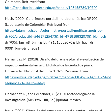
Chimbote. Retrieved from
http://repositorio.uladech.edu.pe/handle/123456789/10720
Hach. (2020). Colorímetro portátil multiparamétrico DR900
(Laboratorio de Colombia). Retrieved from
https://latam.hach.com/colorimetro-portatil-multiparametrico-
dr900/product?id=54617125473&_bt=491818832070&_bk=hach
dr 900&_bm=e&_bn=g&_bt=491818832070&_bk=hach dr
900&_bm=e&_bn2021
Hernandez, M. (2018). Diseño del drenaje pluvial y evaluación de
impacto ambiental en urb. El chilcal de la ciudad de piura.
Universidad Nacional de Piura, 1–165. Retrieved from
https://pirhua.udep.edu.pe/bitstream/handle/11042/3714/ICI_264.pd
sequence=1&isAllowed=y
Hernandez, R., and Fernandez, C. (2010). Metodologia de la
investigación. (McGraw-Hill, Ed.) (quinta). Mexico.
Iagua. (2021). Situación del agua potable y el alcantarillado en el