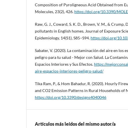
Composition of Pyroligneous Acid Obtained from E
Molecules, 23(2), 426.
https://doi.org/10.3390/MO
Raw, G. J., Coward, S. K. D., Brown, V. M., & Crump, D
pollutants in English homes. Journal of Exposure Sc
Epidemiology, 14(S1), S85–S94.
https://doi.org/10.1
Sabater, V. (2020). La contaminación del aire en los e
peligro para tu salud - Mejor con Salud. La Contamin
Espacios Interiores y Sus Efectos.
https://mejorcons
aire-espacios-interiores-peligro-salud/
Tika Ram, P., & Hom Bahadur, R. (2020). Hourly Fi
and CO2 Emission Patterns in Rural Households of Ne
https://doi.org/10.3390/designs4040046
Artículos más leídos del mismo autor/a