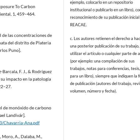
ejemplo, colocarlo en un repositorio
 Exposure To Carbon
institucional o publicarlo en un libro), c
iental, 1, 459–464.
reconocimiento de su publicación inicial
REACAE.
al de las concentraciones de
c. Los autores retienen el derecho a ha
a del distrito de Plateria
una posterior publicación de su trabajo,
rlos Puno].
utilizar el artículo o cualquier parte de 
(por ejemplo: una compilación de sus
trabajos, notas para conferencias, tesis
-Barcala, F. J., & Rodríguez
para un libro), siempre que indiquen la 
y su impacto en la patología
de publicación (autores del trabajo, revi
22–27.
volumen, número y fecha).
ivel de monóxido de carbono
el Landivár].
03/Chavarria-Ana.pdf
, Moro, A., Dalaba, M.,