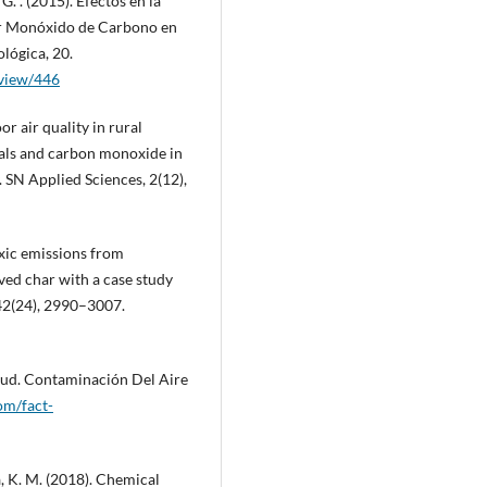
 G. . (2015). Efectos en la
or Monóxido de Carbono en
lógica, 20.
/view/446
or air quality in rural
als and carbon monoxide in
 SN Applied Sciences, 2(12),
oxic emissions from
ed char with a case study
 42(24), 2990–3007.
lud. Contaminación Del Aire
om/fact-
ma, K. M. (2018). Chemical