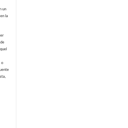
on un
 en la
cer
 de
aquel
, o
fuente
sta,