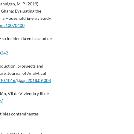
Hannigan, M. P. (2019).
 Ghana: Evaluating the
n a Household Energy Study.
atmos10070400
y su incidencia en la salud de
40242
roduction, prospects and
ure. Journal of Analytical
g/10.1016/j.jaap.2018.09.008
n, VII de Vivienda y III de
e/
tibles contaminantes.