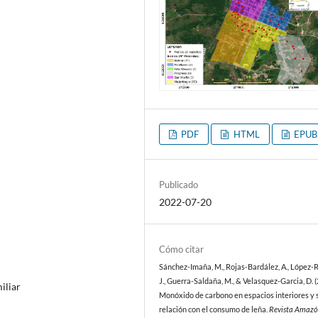
PDF
HTML
EPUB
Publicado
2022-07-20
Cómo citar
Sánchez-Imaña, M., Rojas-Bardález, A., López-Ro
J., Guerra-Saldaña, M., & Velasquez-Garcia, D. (
iliar
Monóxido de carbono en espacios interiores y 
relación con el consumo de leña.
Revista Amazó