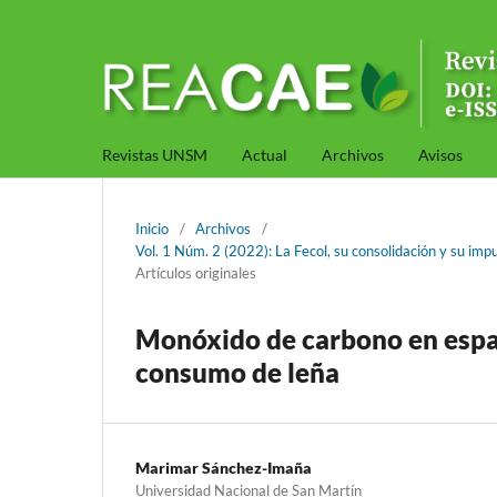
Revistas UNSM
Actual
Archivos
Avisos
Inicio
/
Archivos
/
Vol. 1 Núm. 2 (2022): La Fecol, su consolidación y su imp
Artículos originales
Monóxido de carbono en espaci
consumo de leña
Marimar Sánchez-Imaña
Universidad Nacional de San Martín