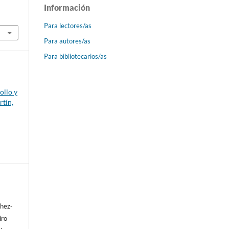
Información
Para lectores/as
Para autores/as
Para bibliotecarios/as
ollo y
rtín,
hez-
iro