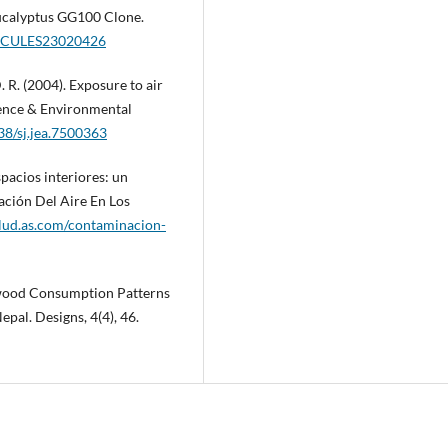
ucalyptus GG100 Clone.
LECULES23020426
. R. (2004). Exposure to air
ience & Environmental
038/sj.jea.7500363
spacios interiores: un
ación Del Aire En Los
alud.as.com/contaminacion-
rewood Consumption Patterns
pal. Designs, 4(4), 46.