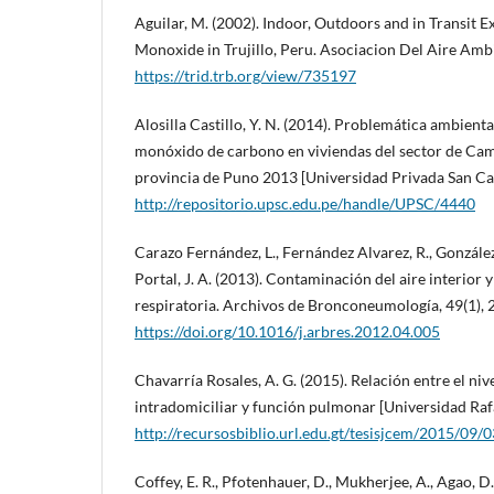
Aguilar, M. (2002). Indoor, Outdoors and in Transit
Monoxide in Trujillo, Peru. Asociacion Del Aire Amb
https://trid.trb.org/view/735197
Alosilla Castillo, Y. N. (2014). Problemática ambient
monóxido de carbono en viviendas del sector de Camat
provincia de Puno 2013 [Universidad Privada San Ca
http://repositorio.upsc.edu.pe/handle/UPSC/4440
Carazo Fernández, L., Fernández Alvarez, R., González
Portal, J. A. (2013). Contaminación del aire interior 
respiratoria. Archivos de Bronconeumología, 49(1), 
https://doi.org/10.1016/j.arbres.2012.04.005
Chavarría Rosales, A. G. (2015). Relación entre el n
intradomiciliar y función pulmonar [Universidad Rafa
http://recursosbiblio.url.edu.gt/tesisjcem/2015/09/
Coffey, E. R., Pfotenhauer, D., Mukherjee, A., Agao, D.