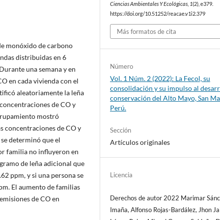
Ciencias Ambientales Y Ecológicas
,
1
(2), e379.
https://doi.org/10.51252/reacae.v1i2.379
Más formatos de cita
n de monóxido de carbono
ndas distribuidas en 6
Número
. Durante una semana y en
Vol. 1 Núm. 2 (2022): La Fecol, su
CO en cada vivienda con el
consolidación y su impulso al desarr
ficó aleatoriamente la leña
conservación del Alto Mayo, San Ma
s concentraciones de CO y
Perú.
 agrupamiento mostró
las concentraciones de CO y
Sección
, se determinó que el
Artículos originales
r familia no influyeron en
ogramo de leña adicional que
Licencia
62 ppm, y si una persona se
pm. El aumento de familias
Derechos de autor 2022 Marimar Sánc
 emisiones de CO en
Imaña, Alfonso Rojas-Bardález, Jhon Ja