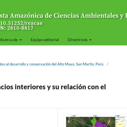
Acerca de
Equipo editorial
Directrices
ulso al desarrollo y conservación del Alto Mayo, San Martín, Perú.
/
os interiores y su relación con el