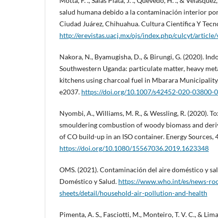
Motta, F. ., Salas Plata, J. ., Quevedo, H. ., & Velásquez,
salud humana debido a la contaminación interior p
Ciudad Juárez, Chihuahua. Cultura Científica Y Tecno
http://erevistas.uacj.mx/ojs/index.php/culcyt/article
Nakora, N., Byamugisha, D., & Birungi, G. (2020). Indo
Southwestern Uganda: particulate matter, heavy met
kitchens using charcoal fuel in Mbarara Municipality.
e2037.
https://doi.org/10.1007/s42452-020-03800-0
Nyombi, A., Williams, M. R., & Wessling, R. (2020). T
smouldering combustion of woody biomass and deriv
of CO build-up in an ISO container. Energy Sources,
https://doi.org/10.1080/15567036.2019.1623348
OMS. (2021). Contaminación del aire doméstico y sa
Doméstico y Salud.
https://www.who.int/es/news-ro
sheets/detail/household-air-pollution-and-health
Pimenta, A. S., Fasciotti, M., Monteiro, T. V. C., & Li