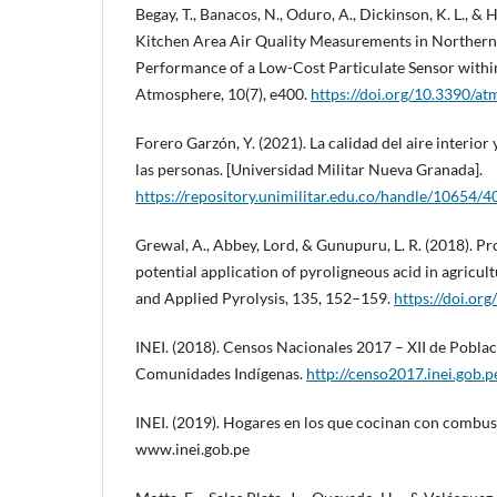
Begay, T., Banacos, N., Oduro, A., Dickinson, K. L., & 
Kitchen Area Air Quality Measurements in Northern
Performance of a Low-Cost Particulate Sensor withi
Atmosphere, 10(7), e400.
https://doi.org/10.3390/
Forero Garzón, Y. (2021). La calidad del aire interior 
las personas. [Universidad Militar Nueva Granada].
https://repository.unimilitar.edu.co/handle/10654/
Grewal, A., Abbey, Lord, & Gunupuru, L. R. (2018). P
potential application of pyroligneous acid in agricult
and Applied Pyrolysis, 135, 152–159.
https://doi.or
INEI. (2018). Censos Nacionales 2017 – XII de Població
Comunidades Indígenas.
http://censo2017.inei.gob.p
INEI. (2019). Hogares en los que cocinan con combus
www.inei.gob.pe