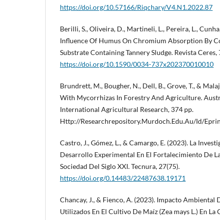
https://doi.org/10.57166/Riqchary/V4.N1.2022.87
Berilli, S., Oliveira, D., Martineli, L., Pereira, L., Cunh
Influence Of Humus On Chromium Absorption By Co
Substrate Containing Tannery Sludge. Revista Ceres, 
https://doi.org/10.1590/0034-737x202370010010
Brundrett, M., Bougher, N., Dell, B., Grove, T., & Mal
With Mycorrhizas In Forestry And Agriculture. Aust
International Agricultural Research, 374 pp.
Http://Researchrepository.Murdoch.Edu.Au/Id/Epri
Castro, J., Gómez, L., & Camargo, E. (2023). La Invest
Desarrollo Experimental En El Fortalecimiento De 
Sociedad Del Siglo XXI. Tecnura, 27(75).
https://doi.org/0.14483/22487638.19171
Chancay, J., & Fienco, A. (2023). Impacto Ambiental 
Utilizados En El Cultivo De Maíz (Zea mays L.) En 