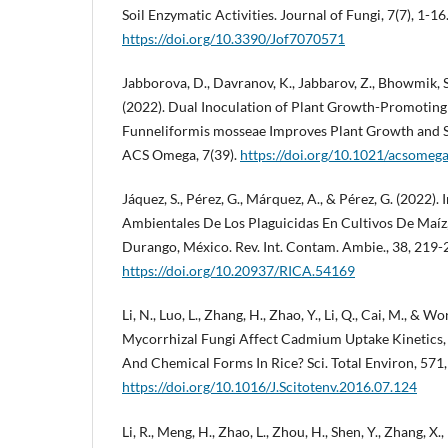
Soil Enzymatic Activities. Journal of Fungi, 7(7), 1-16
https://doi.org/10.3390/Jof7070571
Jabborova, D., Davranov, K., Jabbarov, Z., Bhowmik, S., 
(2022). Dual Inoculation of Plant Growth-Promoting
Funneliformis mosseae Improves Plant Growth and So
ACS Omega, 7(39).
https://doi.org/10.1021/acsomeg
Jáquez, S., Pérez, G., Márquez, A., & Pérez, G. (2022
Ambientales De Los Plaguicidas En Cultivos De Maíz,
Durango, México. Rev. Int. Contam. Ambie., 38, 219-
https://doi.org/10.20937/RICA.54169
Li, N., Luo, L., Zhang, H., Zhao, Y., Li, Q., Cai, M., & 
Mycorrhizal Fungi Affect Cadmium Uptake Kinetics, 
And Chemical Forms In Rice? Sci. Total Environ, 571
https://doi.org/10.1016/J.Scitotenv.2016.07.124
Li, R., Meng, H., Zhao, L., Zhou, H., Shen, Y., Zhang, X.