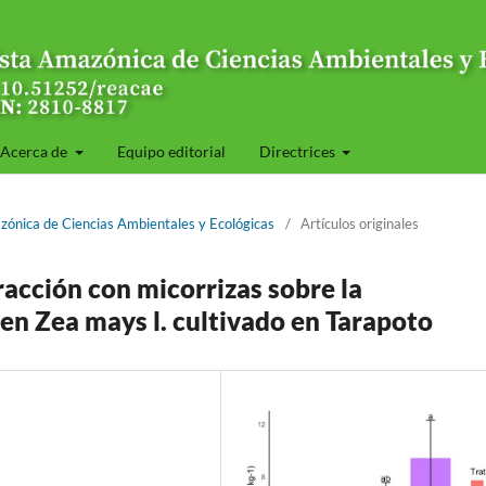
Acerca de
Equipo editorial
Directrices
zónica de Ciencias Ambientales y Ecológicas
/
Artículos originales
racción con micorrizas sobre la
en Zea mays l. cultivado en Tarapoto