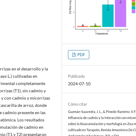
PDF
rizas en el desarrollo y la
ys L.) cultivadas en
Publicado
erimental completamente
2024-07-10
rrizas (T1), sin cadmio y
, y con cadmio y micorrizas
Cómo citar
 cascarilla de arroz, donde
Guzmán-Saavedra, J. L., & Pinedo-Ramírez, V. F.
e cadmio presente en las
Influencia de cadmio y la interacción con micor
 atómica. Los resultados
sobre la bioacumulación y morfología en Zea m
umulación de cadmio en
cultivado en Tarapoto.
Revista Amazónica De Ci
mio (T1 y T2) presentaron
Ambientales Y Ecológicas
,
3
(2), e734.