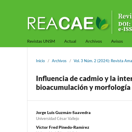
Revistas UNSM
Actual
Archivos
Avisos
Inicio
/
Archivos
/
Vol. 3 Núm. 2 (2024): Revista Ama
Influencia de cadmio y la inte
bioacumulación y morfología 
Jorge Luis Guzmán-Saavedra
Universidad César Vallejo
Víctor Fred Pinedo-Ramírez