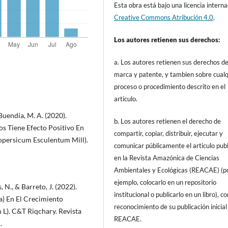
Esta obra está bajo una licencia interna
Creative Commons Atribución 4.0
.
Los autores retienen sus derechos:
a. Los autores retienen sus derechos d
marca y patente, y tambien sobre cualq
proceso o procedimiento descrito en el
artículo.
 Buendía, M. A. (2020).
b. Los autores retienen el derecho de
s Tiene Efecto Positivo En
compartir, copiar, distribuir, ejecutar y
opersicum Esculentum Mill).
comunicar públicamente el articulo pub
en la Revista Amazónica de Ciencias
Ambientales y Ecológicas (REACAE) (p
ejemplo, colocarlo en un repositorio
, N., & Barreto, J. (2022).
institucional o publicarlo en un libro), c
a) En El Crecimiento
reconocimiento de su publicación inicial
L). C&T Riqchary. Revista
REACAE.
.