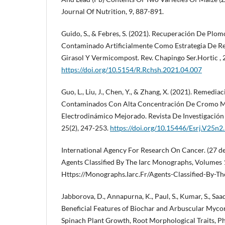
Journal Of Nutrition, 9, 887-891.
Guido, S., & Febres, S. (2021). Recuperación De Plom
Contaminado Artificialmente Como Estrategia De R
Girasol Y Vermicompost. Rev. Chapingo Ser.Hortic , 
https://doi.org/10.5154/R.Rchsh.2021.04.007
Guo, L., Liu, J., Chen, Y., & Zhang, X. (2021). Remedia
Contaminados Con Alta Concentración De Cromo M
Electrodinámico Mejorado. Revista De Investigación 
25(2), 247-253.
https://doi.org/10.15446/Esrj.V25n2
International Agency For Research On Cancer. (27 d
Agents Classified By The Iarc Monographs, Volumes 
Https://Monographs.Iarc.Fr/Agents-Classified-By-Th
Jabborova, D., Annapurna, K., Paul, S., Kumar, S., Saad
Beneficial Features of Biochar and Arbuscular Myco
Spinach Plant Growth, Root Morphological Traits, Ph