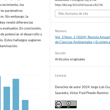
crecimiento, los
https://doi.org/10.51252/reacae.v3i2.734
ores parámetros
Más formatos de cita
m. Sin embargo, la
key reveló diferencias
os evaluados. En conclusión,
Número
de potenciar el desarrollo y
Vol. 3 Núm. 2 (2024): Revista Amaz
o. Estos hallazgos sugieren
de Ciencias Ambientales y Ecológic
ntaminación.
Sección
Artículos originales
Licencia
Derechos de autor 2024 Jorge Luis G
Saavedra, Víctor Fred Pinedo-Ramírez