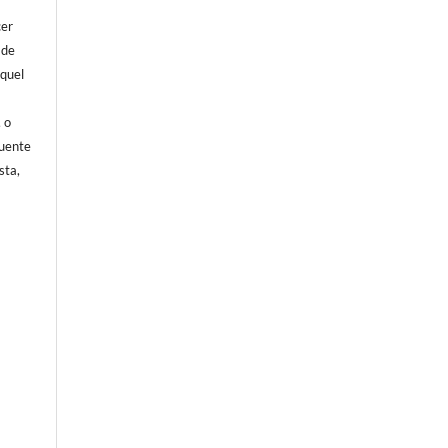
cer
 de
aquel
, o
fuente
sta,