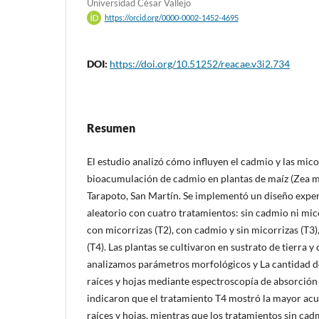
Universidad César Vallejo
https://orcid.org/0000-0002-1452-4695
DOI:
https://doi.org/10.51252/reacae.v3i2.734
Resumen
El estudio analizó cómo influyen el cadmio y las micor
bioacumulación de cadmio en plantas de maíz (Zea ma
Tarapoto, San Martín. Se implementó un diseño exp
aleatorio con cuatro tratamientos: sin cadmio ni mico
con micorrizas (T2), con cadmio y sin micorrizas (T3)
(T4). Las plantas se cultivaron en sustrato de tierra y
analizamos parámetros morfológicos y La cantidad d
raíces y hojas mediante espectroscopía de absorción
indicaron que el tratamiento T4 mostró la mayor ac
raíces y hojas, mientras que los tratamientos sin cad