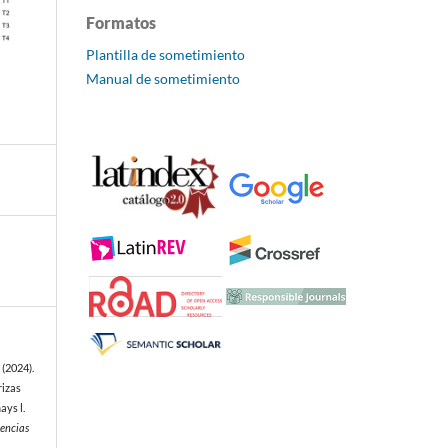
Formatos
Plantilla de sometimiento
Manual de sometimiento
 (2024).
rizas
ays l.
encias