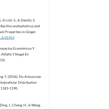
.
Ercisli, S., & Danish, S.
 Bacillus endophyticus and
il Properties in Ginger.
a.2c02353
). Impactos Económicos Y
 Alfalfa Y Nogal En
233.
Wong, Y. (2016). Do Arbuscular
Subcellular Distribution
, 1183-1190.
, Ding, J., Cheng, H., & Wang,