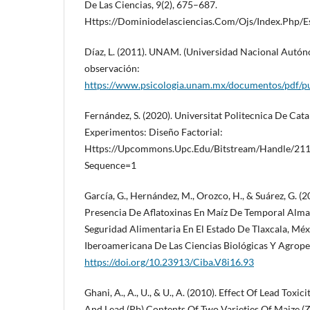
De Las Ciencias, 9(2), 675–687.
Https://Dominiodelasciencias.Com/Ojs/Index.Php/E
Díaz, L. (2011). UNAM. (Universidad Nacional Autón
observación:
https://www.psicologia.unam.mx/documentos/pdf/p
Fernández, S. (2020). Universitat Politecnica De Cat
Experimentos: Diseño Factorial:
Https://Upcommons.Upc.Edu/Bitstream/Handle/211
Sequence=1
García, G., Hernández, M., Orozco, H., & Suárez, G. (
Presencia De Aflatoxinas En Maíz De Temporal Alma
Seguridad Alimentaria En El Estado De Tlaxcala, Méx
Iberoamericana De Las Ciencias Biológicas Y Agropec
https://doi.org/10.23913/Ciba.V8i16.93
Ghani, A., A., U., & U., A. (2010). Effect Of Lead Tox
And Lead (Pb) Contents Of Two Varieties Of Maize (Z