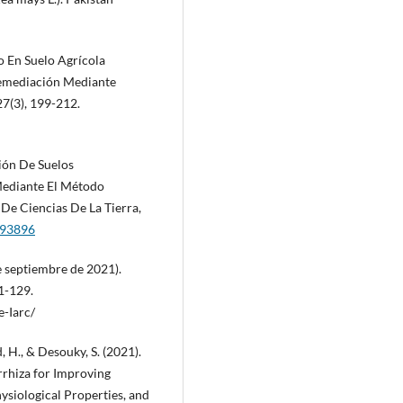
o En Suelo Agrícola
emediación Mediante
27(3), 199-212.
ción De Suelos
ediante El Método
De Ciencias De La Tierra,
.93896
e septiembre de 2021).
1-129.
e-Iarc/
, H., & Desouky, S. (2021).
rrhiza for Improving
ysiological Properties, and