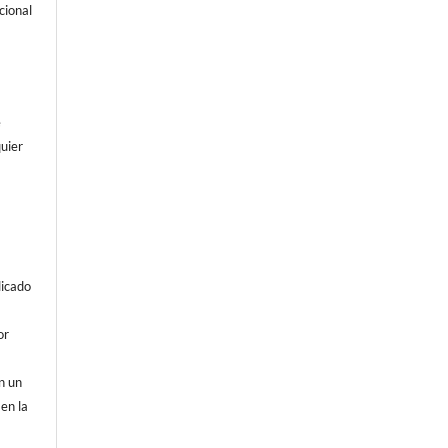
cional
e
uier
licado
or
on un
 en la