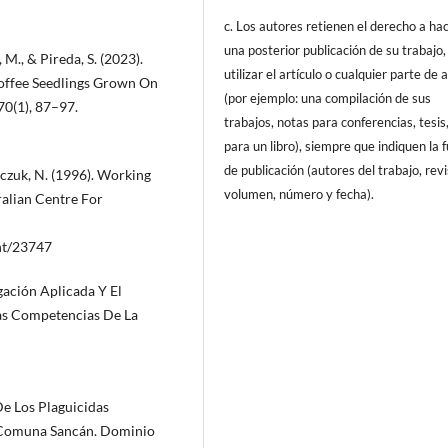
c. Los autores retienen el derecho a ha
una posterior publicación de su trabajo,
a, M., & Pireda, S. (2023).
utilizar el artículo o cualquier parte de 
ffee Seedlings Grown On
(por ejemplo: una compilación de sus
70(1), 87–97.
trabajos, notas para conferencias, tesis
para un libro), siempre que indiquen la 
de publicación (autores del trabajo, revi
ajczuk, N. (1996). Working
volumen, número y fecha).
ralian Centre For
nt/23747
igación Aplicada Y El
Las Competencias De La
De Los Plaguicidas
La Comuna Sancán. Dominio