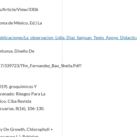
s/Article/View/3306
oma de México, Ed.) La
ublicaciones/La_observacion_Lidia_Diaz_Sanjuan_Texto_Apoyo_Didacti
anlunya. Diseño De
7/339723/Tfm_Fernandez_Bao_Sheila.Pdf?
2019). groquímicos Y
cenado: Riesgos Para La
ico. Ciba Revista
uarias, 8(16), 106-130.
icity On Growth, Chlorophyll +
ea mays L.). Pakistan