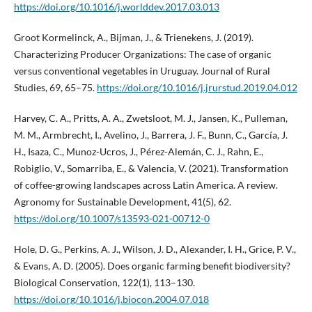
https://doi.org/10.1016/j.worlddev.2017.03.013
Groot Kormelinck, A., Bijman, J., & Trienekens, J. (2019).
Characterizing Producer Organizations: The case of organic
versus conventional vegetables in Uruguay. Journal of Rural
Studies, 69, 65–75.
https://doi.org/10.1016/j.jrurstud.2019.04.012
Harvey, C. A., Pritts, A. A., Zwetsloot, M. J., Jansen, K., Pulleman,
M. M., Armbrecht, I., Avelino, J., Barrera, J. F., Bunn, C., García, J.
H., Isaza, C., Munoz-Ucros, J., Pérez-Alemán, C. J., Rahn, E.,
Robiglio, V., Somarriba, E., & Valencia, V. (2021). Transformation
of coffee-growing landscapes across Latin America. A review.
Agronomy for Sustainable Development, 41(5), 62.
https://doi.org/10.1007/s13593-021-00712-0
Hole, D. G., Perkins, A. J., Wilson, J. D., Alexander, I. H., Grice, P. V.,
& Evans, A. D. (2005). Does organic farming benefit biodiversity?
Biological Conservation, 122(1), 113–130.
https://doi.org/10.1016/j.biocon.2004.07.018