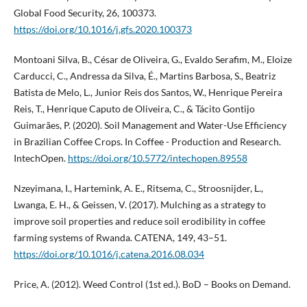
Global Food Security, 26, 100373.
https://doi.org/10.1016/j.gfs.2020.100373
Montoani Silva, B., César de Oliveira, G., Evaldo Serafim, M., Eloize
Carducci, C., Andressa da Silva, É., Martins Barbosa, S., Beatriz
Batista de Melo, L., Junior Reis dos Santos, W., Henrique Pereira
Reis, T., Henrique Caputo de Oliveira, C., & Tácito Gontijo
Guimarães, P. (2020). Soil Management and Water-Use Efficiency
in Brazilian Coffee Crops. In Coffee - Production and Research.
IntechOpen.
https://doi.org/10.5772/intechopen.89558
Nzeyimana, I., Hartemink, A. E., Ritsema, C., Stroosnijder, L.,
Lwanga, E. H., & Geissen, V. (2017). Mulching as a strategy to
improve soil properties and reduce soil erodibility in coffee
farming systems of Rwanda. CATENA, 149, 43–51.
https://doi.org/10.1016/j.catena.2016.08.034
Price, A. (2012). Weed Control (1st ed.). BoD – Books on Demand.