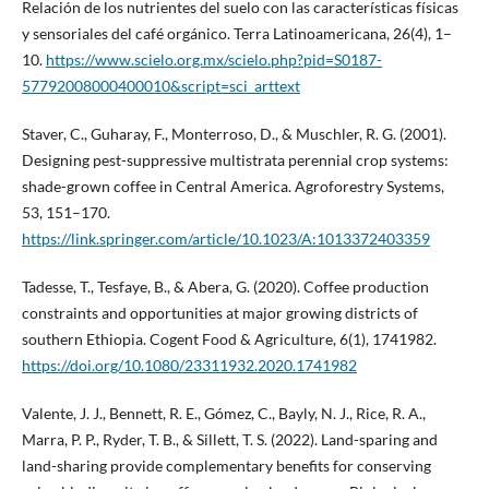
Relación de los nutrientes del suelo con las características físicas
y sensoriales del café orgánico. Terra Latinoamericana, 26(4), 1–
10.
https://www.scielo.org.mx/scielo.php?pid=S0187-
57792008000400010&script=sci_arttext
Staver, C., Guharay, F., Monterroso, D., & Muschler, R. G. (2001).
Designing pest-suppressive multistrata perennial crop systems:
shade-grown coffee in Central America. Agroforestry Systems,
53, 151–170.
https://link.springer.com/article/10.1023/A:1013372403359
Tadesse, T., Tesfaye, B., & Abera, G. (2020). Coffee production
constraints and opportunities at major growing districts of
southern Ethiopia. Cogent Food & Agriculture, 6(1), 1741982.
https://doi.org/10.1080/23311932.2020.1741982
Valente, J. J., Bennett, R. E., Gómez, C., Bayly, N. J., Rice, R. A.,
Marra, P. P., Ryder, T. B., & Sillett, T. S. (2022). Land-sparing and
land-sharing provide complementary benefits for conserving