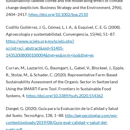
sustainability‐labeled coffee and the moderating effect of climate
change skepticism. Business Strategy and the Environment, 29(6),
2404–2417.
https://doi.org/10.1002/bse.2510
Codillo Gutiérrez, J. G., Gómez, L. I. A., & Esquivel, C. E. G. (2008).
Agroecología y sustentabilidad. Convergencia, 15(46), 51–87.
https://www.scielo.org.mx/scielo.php?
script=sci_abstract&pid=S1405-
14352008000100004&lng=es&nrm=iso&tlng=es
Curran, M., Lazzarini, G., Baumgart, L., Gabel, V., Blockeel, J., Epple,
R., Stolze, M., & Schader, C. (2020). Representative Farm-Based
Sustainability Assessment of the Organic Sector in Switzerland
Using the SMART-Farm Tool. Frontiers in Sustainable Food
Systems, 4.
https://doi.org/10.3389/fsufs.2020.554362
Dangel, G. (2020). Guía para la Evaluación de la Calidad y Salud
del Suelo. TecnoAgro, 138, 1–88.
http://agroecologiar.com/wp-
content/uploads/2019/08/Guia-eval-calidad-y-salud-del-
suelo.pdf