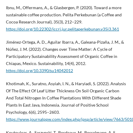
Ibnu, M., Offermans, A., & Glasbergen, P. (2020). Toward a more
sustainable coffee production. Pelita Perkebunan (a Coffee and
Cocoa Research Journal), 35(3), 212–229.
https://doi.org/10.22302/iccri.jur.pelitaperkebunan.v35i3.361
Jiménez-Ortega, A. D., Aguilar Ibarra, A., Galeana-Pizaña, J. M., &
Núñez, J. M. (2022). Changes over Time Matter: A Cycle of
Participatory Sustainability Assessment of Organic Coffee in
Chiapas, Mexico. Sustainability, 14(4), 2012.
https://doi.org/10.3390/su14042012
Khotimah, K., Suratno, Asyiah, I. N., & Haryiadi, S. (2022). Analysis
Of The Effect Of Leaf Litter Thickness On Soil Organic Carbon
And Total Nitrogen In Coffee Plantations With Different Shade
Plants In East Java, Indonesia. Journal of Positive School
Psychology, 6(6), 2595–2603.
https://www.journalppw.com/index.php/jpsp/article/view/7663/501
Koutouleas, A., Sarzynski, T., Bordeaux, M., Bosselmann, A. S.,