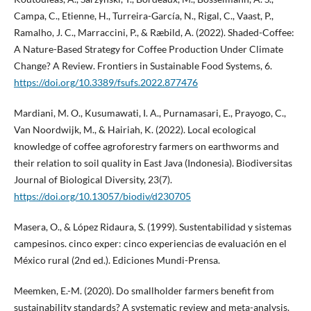
Campa, C., Etienne, H., Turreira-García, N., Rigal, C., Vaast, P.,
Ramalho, J. C., Marraccini, P., & Ræbild, A. (2022). Shaded-Coffee:
A Nature-Based Strategy for Coffee Production Under Climate
Change? A Review. Frontiers in Sustainable Food Systems, 6.
https://doi.org/10.3389/fsufs.2022.877476
Mardiani, M. O., Kusumawati, I. A., Purnamasari, E., Prayogo, C.,
Van Noordwijk, M., & Hairiah, K. (2022). Local ecological
knowledge of coffee agroforestry farmers on earthworms and
their relation to soil quality in East Java (Indonesia). Biodiversitas
Journal of Biological Diversity, 23(7).
https://doi.org/10.13057/biodiv/d230705
Masera, O., & López Ridaura, S. (1999). Sustentabilidad y sistemas
campesinos. cinco exper: cinco experiencias de evaluación en el
México rural (2nd ed.). Ediciones Mundi-Prensa.
Meemken, E.-M. (2020). Do smallholder farmers benefit from
sustainability standards? A systematic review and meta-analysis.