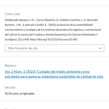
Cómo citar
Maldonado-Vásquez, S. D. ., García-Bautista, A., Ordóñez-Sánchez, L. A., Alvarado-
Ramírez, J. W. ., & Arévalo-Gardini, E. . (2023). Evaluación de la sostenibilidad
socioeconómica y ecológica de los sistemas de producción orgánica y convencional
del café en la cuenca del Cumbaza.
Revista Amazónica De Ciencias Ambientales Y
Ecológicas
,
2
(1), e450. https://doi.org/10.51252/reacae.v2i1.450
Más formatos de cita
Número
Vol. 2 Núm. 1 (2023): Cuidado del medio ambiente como
estrategia para asegurar estándares sostenibles de calidad de vida
Sección
Artículos originales