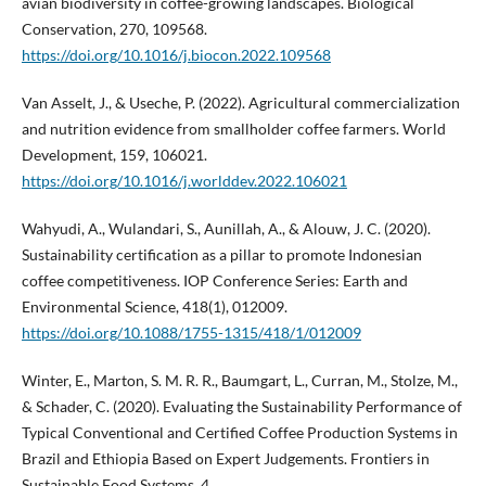
avian biodiversity in coffee-growing landscapes. Biological
Conservation, 270, 109568.
https://doi.org/10.1016/j.biocon.2022.109568
Van Asselt, J., & Useche, P. (2022). Agricultural commercialization
and nutrition evidence from smallholder coffee farmers. World
Development, 159, 106021.
https://doi.org/10.1016/j.worlddev.2022.106021
Wahyudi, A., Wulandari, S., Aunillah, A., & Alouw, J. C. (2020).
Sustainability certification as a pillar to promote Indonesian
coffee competitiveness. IOP Conference Series: Earth and
Environmental Science, 418(1), 012009.
https://doi.org/10.1088/1755-1315/418/1/012009
Winter, E., Marton, S. M. R. R., Baumgart, L., Curran, M., Stolze, M.,
& Schader, C. (2020). Evaluating the Sustainability Performance of
Typical Conventional and Certified Coffee Production Systems in
Brazil and Ethiopia Based on Expert Judgements. Frontiers in
Sustainable Food Systems, 4.