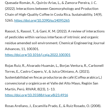
Quesada-Román, A., Quirós-Arias, L., & Zamora-Pereira, J. C.
(2022). Interactions between Geomorphology and Production
Chain of High-Quality Coffee in Costa Rica. Sustainability, 14(9),
5265.
https://doi.org/10.3390/su14095265
Rasool, S., Rasool, T., & Gani, K. M. (2022). A review of interactions
of pesticides within various interfaces of intrinsic and organic
residue amended soil environment. Chemical Engineering Journal
Advances, 11, 100301.
https://doi.org/10.1016/j.ceja.2022.100301
Rojas Ruiz, R., Alvarado Huamán, L., Borjas Ventura, R., Carbonell
Torres, E., Castro Cepero, V., & Julca Otiniano, A. (2021).
Sustentabilidad en fincas productoras de café (Coffea arabica L.)
convencional y orgánica en el Valle del Alto Mayo, Región San
Martín, Perú. RIVAR, 8(23), 1–13.
https://doi.org/10.35588/rivar.v8i23.4916
Rosas Arellano, J., Escamilla Prado, E., & Ruiz Rosado, O. (2008).