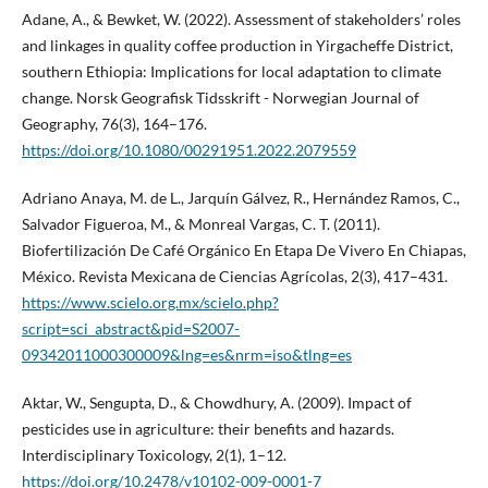
Adane, A., & Bewket, W. (2022). Assessment of stakeholders’ roles
and linkages in quality coffee production in Yirgacheffe District,
southern Ethiopia: Implications for local adaptation to climate
change. Norsk Geografisk Tidsskrift - Norwegian Journal of
Geography, 76(3), 164–176.
https://doi.org/10.1080/00291951.2022.2079559
Adriano Anaya, M. de L., Jarquín Gálvez, R., Hernández Ramos, C.,
Salvador Figueroa, M., & Monreal Vargas, C. T. (2011).
Biofertilización De Café Orgánico En Etapa De Vivero En Chiapas,
México. Revista Mexicana de Ciencias Agrícolas, 2(3), 417–431.
https://www.scielo.org.mx/scielo.php?
script=sci_abstract&pid=S2007-
09342011000300009&lng=es&nrm=iso&tlng=es
Aktar, W., Sengupta, D., & Chowdhury, A. (2009). Impact of
pesticides use in agriculture: their benefits and hazards.
Interdisciplinary Toxicology, 2(1), 1–12.
https://doi.org/10.2478/v10102-009-0001-7