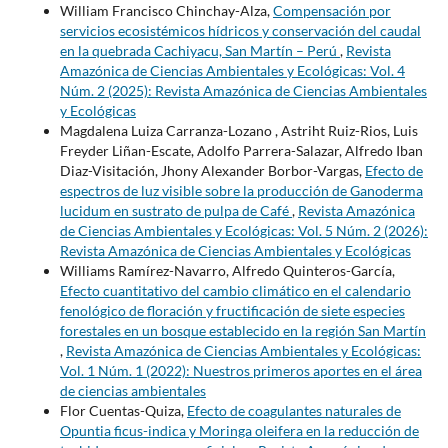
William Francisco Chinchay-Alza,
Compensación por
servicios ecosistémicos hídricos y conservación del caudal
en la quebrada Cachiyacu, San Martín – Perú
,
Revista
Amazónica de Ciencias Ambientales y Ecológicas: Vol. 4
Núm. 2 (2025): Revista Amazónica de Ciencias Ambientales
y Ecológicas
Magdalena Luiza Carranza-Lozano , Astriht Ruiz-Rios, Luis
Freyder Liñan-Escate, Adolfo Parrera-Salazar, Alfredo Iban
Diaz-Visitación, Jhony Alexander Borbor-Vargas,
Efecto de
espectros de luz visible sobre la producción de Ganoderma
lucidum en sustrato de pulpa de Café
,
Revista Amazónica
de Ciencias Ambientales y Ecológicas: Vol. 5 Núm. 2 (2026):
Revista Amazónica de Ciencias Ambientales y Ecológicas
Williams Ramírez-Navarro, Alfredo Quinteros-García,
Efecto cuantitativo del cambio climático en el calendario
fenológico de floración y fructificación de siete especies
forestales en un bosque establecido en la región San Martín
,
Revista Amazónica de Ciencias Ambientales y Ecológicas:
Vol. 1 Núm. 1 (2022): Nuestros primeros aportes en el área
de ciencias ambientales
Flor Cuentas-Quiza,
Efecto de coagulantes naturales de
Opuntia ficus-indica y Moringa oleifera en la reducción de