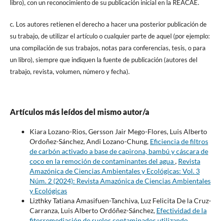
libro), con un reconocimiento de su publicación inicial en la REACAE.
c. Los autores retienen el derecho a hacer una posterior publicación de
su trabajo, de utilizar el artículo o cualquier parte de aquel (por ejemplo:
una compilación de sus trabajos, notas para conferencias, tesis, o para
un libro), siempre que indiquen la fuente de publicación (autores del
trabajo, revista, volumen, número y fecha).
Artículos más leídos del mismo autor/a
Kiara Lozano-Rios, Gersson Jair Mego-Flores, Luis Alberto
Ordoñez-Sánchez, Andi Lozano-Chung,
Eficiencia de filtros
de carbón activado a base de capirona, bambú y cáscara de
coco en la remoción de contaminantes del agua
,
Revista
Amazónica de Ciencias Ambientales y Ecológicas: Vol. 3
Núm. 2 (2024): Revista Amazónica de Ciencias Ambientales
y Ecológicas
Lizthky Tatiana Amasifuen-Tanchiva, Luz Felicita De la Cruz-
Carranza, Luis Alberto Ordóñez-Sánchez,
Efectividad de la
fitorremediación de suelos contaminados utilizando