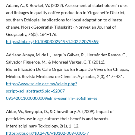
Adane, A., & Bewket, W. (2022). Assessment of stakeholders’ roles
and linkages in quality coffee production in Yirgacheffe District,
southern Ethiopia: Implications for local adaptation to climate
change. Norsk Geografisk Tidsskrift - Norwegian Journal of
Geography, 76(3), 164–176.
https://doi.org/10.1080/00291951.2022.2079559
Adriano Anaya, M. de L., Jarquín Gálvez, R., Hernández Ramos, C.,
Salvador Figueroa, M., & Monreal Vargas, C. T. (2011).
Biofertilización De Café Orgánico En Etapa De Vivero En Chiapas,
México. Revista Mexicana de Ciencias Agrícolas, 2(3), 417–431.
https://www.scielo.org.mx/scielo.php?
script=sci_abstract&pid=S2007-
09342011000300009&lng=es&nrm=iso&tlng=es
Aktar, W., Sengupta, D., & Chowdhury, A. (2009). Impact of
pesticides use in agriculture: their benefits and hazards.
Interdisciplinary Toxicology, 2(1), 1–12.
https://doi.org/10.2478/v10102-009-0001-7