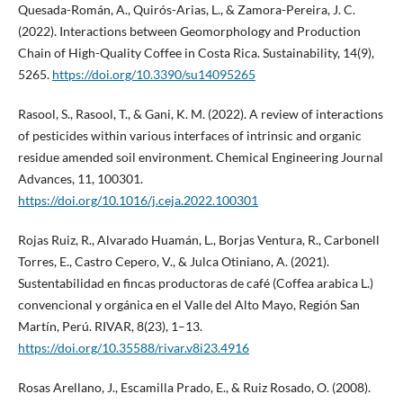
Quesada-Román, A., Quirós-Arias, L., & Zamora-Pereira, J. C.
(2022). Interactions between Geomorphology and Production
Chain of High-Quality Coffee in Costa Rica. Sustainability, 14(9),
5265.
https://doi.org/10.3390/su14095265
Rasool, S., Rasool, T., & Gani, K. M. (2022). A review of interactions
of pesticides within various interfaces of intrinsic and organic
residue amended soil environment. Chemical Engineering Journal
Advances, 11, 100301.
https://doi.org/10.1016/j.ceja.2022.100301
Rojas Ruiz, R., Alvarado Huamán, L., Borjas Ventura, R., Carbonell
Torres, E., Castro Cepero, V., & Julca Otiniano, A. (2021).
Sustentabilidad en fincas productoras de café (Coffea arabica L.)
convencional y orgánica en el Valle del Alto Mayo, Región San
Martín, Perú. RIVAR, 8(23), 1–13.
https://doi.org/10.35588/rivar.v8i23.4916
Rosas Arellano, J., Escamilla Prado, E., & Ruiz Rosado, O. (2008).