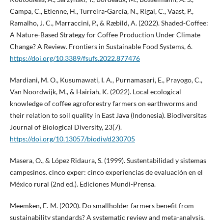
Campa, C., Etienne, H., Turreira-García, N., Rigal, C., Vaast, P.,
Ramalho, J. C., Marraccini, P., & Ræbild, A. (2022). Shaded-Coffee:
A Nature-Based Strategy for Coffee Production Under Climate
Change? A Review. Frontiers in Sustainable Food Systems, 6.
https://doi.org/10.3389/fsufs.2022.877476
Mardiani, M. O., Kusumawati, I. A., Purnamasari, E., Prayogo, C.,
Van Noordwijk, M., & Hairiah, K. (2022). Local ecological
knowledge of coffee agroforestry farmers on earthworms and
their relation to soil quality in East Java (Indonesia). Biodiversitas
Journal of Biological Diversity, 23(7).
https://doi.org/10.13057/biodiv/d230705
Masera, O., & López Ridaura, S. (1999). Sustentabilidad y sistemas
campesinos. cinco exper: cinco experiencias de evaluación en el
México rural (2nd ed.). Ediciones Mundi-Prensa.
Meemken, E.-M. (2020). Do smallholder farmers benefit from
sustainability standards? A systematic review and meta-analysis.