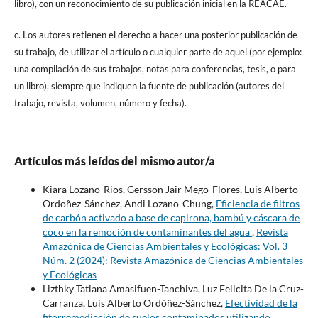
libro), con un reconocimiento de su publicación inicial en la REACAE.
c. Los autores retienen el derecho a hacer una posterior publicación de
su trabajo, de utilizar el artículo o cualquier parte de aquel (por ejemplo:
una compilación de sus trabajos, notas para conferencias, tesis, o para
un libro), siempre que indiquen la fuente de publicación (autores del
trabajo, revista, volumen, número y fecha).
Artículos más leídos del mismo autor/a
Kiara Lozano-Rios, Gersson Jair Mego-Flores, Luis Alberto
Ordoñez-Sánchez, Andi Lozano-Chung,
Eficiencia de filtros
de carbón activado a base de capirona, bambú y cáscara de
coco en la remoción de contaminantes del agua
,
Revista
Amazónica de Ciencias Ambientales y Ecológicas: Vol. 3
Núm. 2 (2024): Revista Amazónica de Ciencias Ambientales
y Ecológicas
Lizthky Tatiana Amasifuen-Tanchiva, Luz Felicita De la Cruz-
Carranza, Luis Alberto Ordóñez-Sánchez,
Efectividad de la
fitorremediación de suelos contaminados utilizando