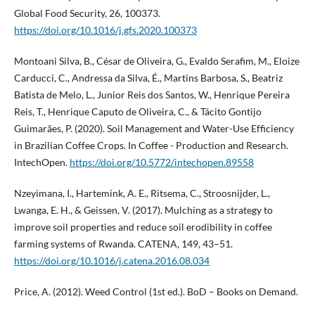
Global Food Security, 26, 100373.
https://doi.org/10.1016/j.gfs.2020.100373
Montoani Silva, B., César de Oliveira, G., Evaldo Serafim, M., Eloize
Carducci, C., Andressa da Silva, É., Martins Barbosa, S., Beatriz
Batista de Melo, L., Junior Reis dos Santos, W., Henrique Pereira
Reis, T., Henrique Caputo de Oliveira, C., & Tácito Gontijo
Guimarães, P. (2020). Soil Management and Water-Use Efficiency
in Brazilian Coffee Crops. In Coffee - Production and Research.
IntechOpen.
https://doi.org/10.5772/intechopen.89558
Nzeyimana, I., Hartemink, A. E., Ritsema, C., Stroosnijder, L.,
Lwanga, E. H., & Geissen, V. (2017). Mulching as a strategy to
improve soil properties and reduce soil erodibility in coffee
farming systems of Rwanda. CATENA, 149, 43–51.
https://doi.org/10.1016/j.catena.2016.08.034
Price, A. (2012). Weed Control (1st ed.). BoD – Books on Demand.