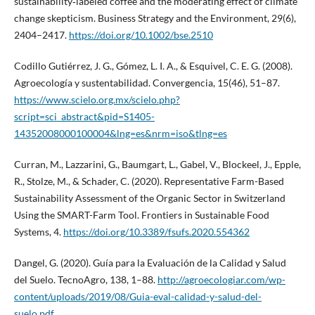
sustainability‐labeled coffee and the moderating effect of climate
change skepticism. Business Strategy and the Environment, 29(6),
2404–2417.
https://doi.org/10.1002/bse.2510
Codillo Gutiérrez, J. G., Gómez, L. I. A., & Esquivel, C. E. G. (2008).
Agroecología y sustentabilidad. Convergencia, 15(46), 51–87.
https://www.scielo.org.mx/scielo.php?
script=sci_abstract&pid=S1405-
14352008000100004&lng=es&nrm=iso&tlng=es
Curran, M., Lazzarini, G., Baumgart, L., Gabel, V., Blockeel, J., Epple,
R., Stolze, M., & Schader, C. (2020). Representative Farm-Based
Sustainability Assessment of the Organic Sector in Switzerland
Using the SMART-Farm Tool. Frontiers in Sustainable Food
Systems, 4.
https://doi.org/10.3389/fsufs.2020.554362
Dangel, G. (2020). Guía para la Evaluación de la Calidad y Salud
del Suelo. TecnoAgro, 138, 1–88.
http://agroecologiar.com/wp-
content/uploads/2019/08/Guia-eval-calidad-y-salud-del-
suelo.pdf