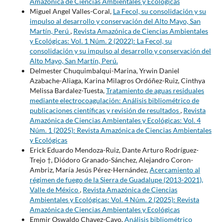
Amazónica de Ciencias Ambientales y Ecológicas
Miguel Angel Valles-Coral,
La Fecol, su consolidación y su
impulso al desarrollo y conservación del Alto Mayo, San
Martín, Perú
,
Revista Amazónica de Ciencias Ambientales
y Ecológicas: Vol. 1 Núm. 2 (2022): La Fecol, su
consolidación y su impulso al desarrollo y conservación del
Alto Mayo, San Martín, Perú.
Delmester Chuquimbalqui-Marina, Yrwin Daniel
Azabache-Aliaga, Karina Milagros Ordóñez-Ruiz, Cinthya
Melissa Bardalez-Tuesta,
Tratamiento de aguas residuales
mediante electrocoagulación: Análisis bibliométrico de
publicaciones científicas y revisión de resultados
,
Revista
Amazónica de Ciencias Ambientales y Ecológicas: Vol. 4
Núm. 1 (2025): Revista Amazónica de Ciencias Ambientales
y Ecológicas
Erick Eduardo Mendoza-Ruiz, Dante Arturo Rodríguez-
Trejo †, Diódoro Granado-Sánchez, Alejandro Coron-
Ambriz, María Jesús Pérez-Hernández,
Acercamiento al
régimen de fuego de la Sierra de Guadalupe (2013-2021),
Valle de México
,
Revista Amazónica de Ciencias
Ambientales y Ecológicas: Vol. 4 Núm. 2 (2025): Revista
Amazónica de Ciencias Ambientales y Ecológicas
Emmir Oswaldo Chavez-Cayo,
Análisis bibliométrico