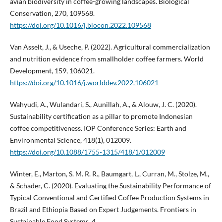
avian biodiversity in coffee-growing landscapes. Biological
Conservation, 270, 109568.
https://doi.org/10.1016/j.biocon.2022.109568
Van Asselt, J., & Useche, P. (2022). Agricultural commercialization
and nutrition evidence from smallholder coffee farmers. World
Development, 159, 106021.
https://doi.org/10.1016/j.worlddev.2022.106021
Wahyudi, A., Wulandari, S., Aunillah, A., & Alouw, J. C. (2020).
Sustainability certification as a pillar to promote Indonesian
coffee competitiveness. IOP Conference Series: Earth and
Environmental Science, 418(1), 012009.
https://doi.org/10.1088/1755-1315/418/1/012009
Winter, E., Marton, S. M. R. R., Baumgart, L., Curran, M., Stolze, M.,
& Schader, C. (2020). Evaluating the Sustainability Performance of
Typical Conventional and Certified Coffee Production Systems in
Brazil and Ethiopia Based on Expert Judgements. Frontiers in
Sustainable Food Systems, 4.