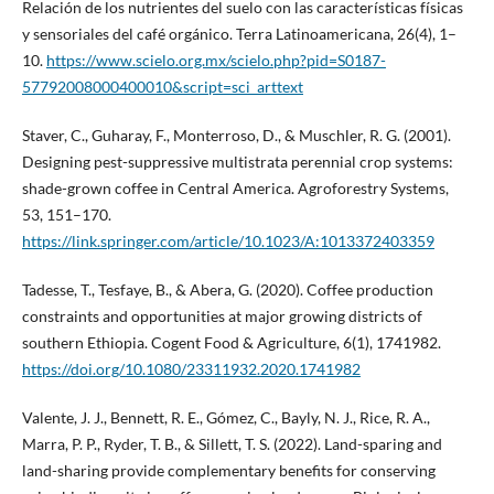
Relación de los nutrientes del suelo con las características físicas
y sensoriales del café orgánico. Terra Latinoamericana, 26(4), 1–
10.
https://www.scielo.org.mx/scielo.php?pid=S0187-
57792008000400010&script=sci_arttext
Staver, C., Guharay, F., Monterroso, D., & Muschler, R. G. (2001).
Designing pest-suppressive multistrata perennial crop systems:
shade-grown coffee in Central America. Agroforestry Systems,
53, 151–170.
https://link.springer.com/article/10.1023/A:1013372403359
Tadesse, T., Tesfaye, B., & Abera, G. (2020). Coffee production
constraints and opportunities at major growing districts of
southern Ethiopia. Cogent Food & Agriculture, 6(1), 1741982.
https://doi.org/10.1080/23311932.2020.1741982
Valente, J. J., Bennett, R. E., Gómez, C., Bayly, N. J., Rice, R. A.,
Marra, P. P., Ryder, T. B., & Sillett, T. S. (2022). Land-sparing and
land-sharing provide complementary benefits for conserving