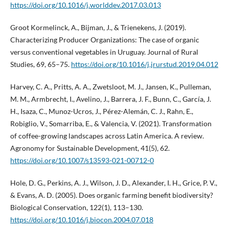
https://doi.org/10.1016/j.worlddev.2017.03.013
Groot Kormelinck, A., Bijman, J., & Trienekens, J. (2019).
Characterizing Producer Organizations: The case of organic
versus conventional vegetables in Uruguay. Journal of Rural
Studies, 69, 65–75.
https://doi.org/10.1016/j.jrurstud.2019.04.012
Harvey, C. A., Pritts, A. A., Zwetsloot, M. J., Jansen, K., Pulleman,
M. M., Armbrecht, I., Avelino, J., Barrera, J. F., Bunn, C., García, J.
H., Isaza, C., Munoz-Ucros, J., Pérez-Alemán, C. J., Rahn, E.,
Robiglio, V., Somarriba, E., & Valencia, V. (2021). Transformation
of coffee-growing landscapes across Latin America. A review.
Agronomy for Sustainable Development, 41(5), 62.
https://doi.org/10.1007/s13593-021-00712-0
Hole, D. G., Perkins, A. J., Wilson, J. D., Alexander, I. H., Grice, P. V.,
& Evans, A. D. (2005). Does organic farming benefit biodiversity?
Biological Conservation, 122(1), 113–130.
https://doi.org/10.1016/j.biocon.2004.07.018