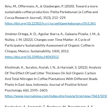
Ibnu, M., Offermans, A., & Glasbergen, P. (2020). Toward a more
sustainable coffee production. Pelita Perkebunan (a Coffee and
Cocoa Research Journal), 35(3), 212–229.
https://doi.org/10.22302/iccri.jur.pelitaperkebunan.v35i3.361
Jiménez-Ortega, A. D., Aguilar Ibarra, A., Galeana-Pizaña, J. M., &
Núñez, J. M. (2022). Changes over Time Matter: A Cycle of
Participatory Sustainability Assessment of Organic Coffee in
Chiapas, Mexico. Sustainability, 14(4), 2012.
https://doi.org/10.3390/su14042012
Khotimah, K., Suratno, Asyiah, I. N., & Haryiadi, S. (2022). Analysis
Of The Effect Of Leaf Litter Thickness On Soil Organic Carbon
And Total Nitrogen In Coffee Plantations With Different Shade
Plants In East Java, Indonesia. Journal of Positive School
Psychology, 6(6), 2595–2603.
https://www.journalppw.com/index.php/jpsp/article/view/7663/501
Koutouleas, A., Sarzynski, T., Bordeaux, M., Bosselmann, A. S.,