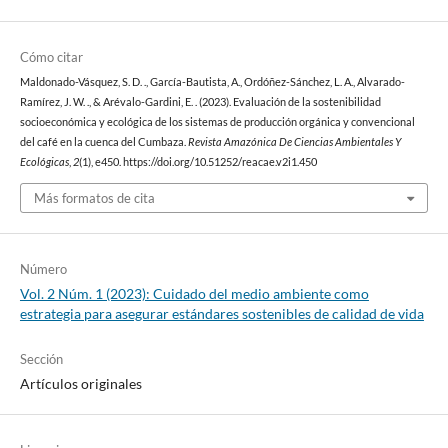
Cómo citar
Maldonado-Vásquez, S. D. ., García-Bautista, A., Ordóñez-Sánchez, L. A., Alvarado-
Ramírez, J. W. ., & Arévalo-Gardini, E. . (2023). Evaluación de la sostenibilidad
socioeconómica y ecológica de los sistemas de producción orgánica y convencional
del café en la cuenca del Cumbaza.
Revista Amazónica De Ciencias Ambientales Y
Ecológicas
,
2
(1), e450. https://doi.org/10.51252/reacae.v2i1.450
Más formatos de cita
Número
Vol. 2 Núm. 1 (2023): Cuidado del medio ambiente como
estrategia para asegurar estándares sostenibles de calidad de vida
Sección
Artículos originales