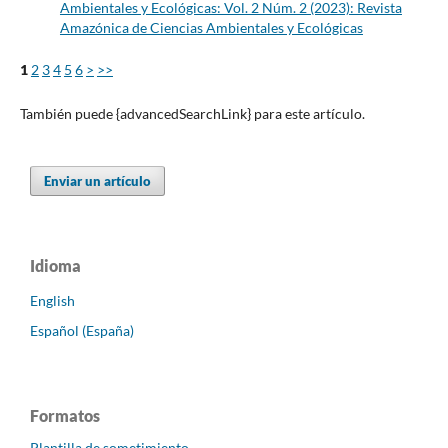
Ambientales y Ecológicas: Vol. 2 Núm. 2 (2023): Revista
Amazónica de Ciencias Ambientales y Ecológicas
1
2
3
4
5
6
>
>>
También puede {advancedSearchLink} para este artículo.
Enviar un artículo
Idioma
English
Español (España)
Formatos
Plantilla de sometimiento