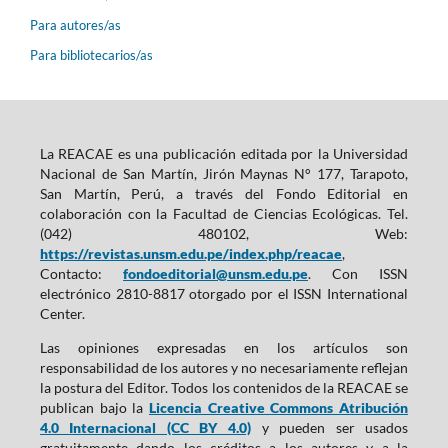
Para autores/as
Para bibliotecarios/as
La REACAE es una publicación editada por la Universidad
Nacional de San Martín, Jirón Maynas N° 177, Tarapoto,
San Martín, Perú, a través del Fondo Editorial en
colaboración con la Facultad de Ciencias Ecológicas. Tel.
(042) 480102, Web:
https://revistas.unsm.edu.pe/index.php/reacae
,
Contacto:
fondoeditorial@unsm.edu.pe
. Con ISSN
electrónico 2810-8817 otorgado por el ISSN International
Center.
Las opiniones expresadas en los artículos son
responsabilidad de los autores y no necesariamente reflejan
la postura del Editor. Todos los contenidos de la REACAE se
publican bajo la
Licencia Creative Commons Atribución
4.0 Internacional (CC BY 4.0)
y pueden ser usados
gratuitamente dando los créditos a los autores y a la