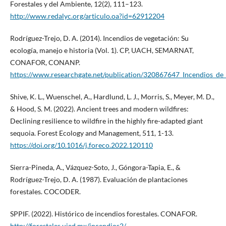
Forestales y del Ambiente, 12(2), 111–123.
http://www.redalyc.org/articulo.oa?id=62912204
Rodríguez-Trejo, D. A. (2014). Incendios de vegetación: Su
ecología, manejo e historia (Vol. 1). CP, UACH, SEMARNAT,
CONAFOR, CONANP.
https://www.researchgate.net/publication/320867647_Incendios_d
Shive, K. L., Wuenschel, A., Hardlund, L. J., Morris, S., Meyer, M. D.,
& Hood, S. M. (2022). Ancient trees and modern wildfires:
Declining resilience to wildfire in the highly fire-adapted giant
sequoia. Forest Ecology and Management, 511, 1-13.
https://doi.org/10.1016/j.foreco.2022.120110
Sierra-Pineda, A., Vázquez-Soto, J., Góngora-Tapia, E., &
Rodríguez-Trejo, D. A. (1987). Evaluación de plantaciones
forestales. COCODER.
SPPIF. (2022). Histórico de incendios forestales. CONAFOR.
http://forestales.ujed.mx/incendios2/