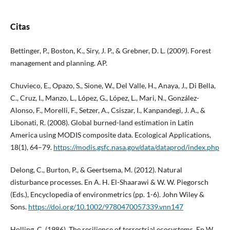
Citas
Bettinger, P., Boston, K., Siry, J. P., & Grebner, D. L. (2009). Forest
management and planning. AP.
Chuvieco, E., Opazo, S., Sione, W., Del Valle, H., Anaya, J., Di Bella,
C., Cruz, I., Manzo, L., López, G., López, L., Mari, N., González-
Alonso, F., Morelli, F., Setzer, A., Csiszar, I., Kanpandegi, J. A., &
Libonati, R. (2008). Global burned-land estimation in Latin
America using MODIS composite data. Ecological Applications,
18(1), 64–79.
https://modis.gsfc.nasa.gov/data/dataprod/index.php
Delong, C., Burton, P., & Geertsema, M. (2012). Natural
disturbance processes. En A. H. El-Shaarawi & W. W. Piegorsch
(Eds.), Encyclopedia of environmetrics (pp. 1-6). John Wiley &
Sons.
https://doi.org/10.1002/9780470057339.vnn147
Holling, C. (1986). The resilience of terrestrial ecosystems. En W.