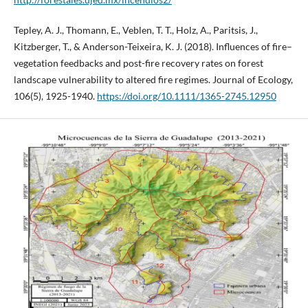
Tepley, A. J., Thomann, E., Veblen, T. T., Holz, A., Paritsis, J.,
Kitzberger, T., & Anderson-Teixeira, K. J. (2018). Influences of fire–
vegetation feedbacks and post-fire recovery rates on forest
landscape vulnerability to altered fire regimes. Journal of Ecology,
106(5), 1925-1940.
https://doi.org/10.1111/1365-2745.12950