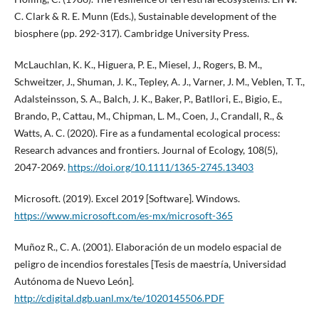
C. Clark & R. E. Munn (Eds.), Sustainable development of the
biosphere (pp. 292-317). Cambridge University Press.
McLauchlan, K. K., Higuera, P. E., Miesel, J., Rogers, B. M.,
Schweitzer, J., Shuman, J. K., Tepley, A. J., Varner, J. M., Veblen, T. T.,
Adalsteinsson, S. A., Balch, J. K., Baker, P., Batllori, E., Bigio, E.,
Brando, P., Cattau, M., Chipman, L. M., Coen, J., Crandall, R., &
Watts, A. C. (2020). Fire as a fundamental ecological process:
Research advances and frontiers. Journal of Ecology, 108(5),
2047-2069.
https://doi.org/10.1111/1365-2745.13403
Microsoft. (2019). Excel 2019 [Software]. Windows.
https://www.microsoft.com/es-mx/microsoft-365
Muñoz R., C. A. (2001). Elaboración de un modelo espacial de
peligro de incendios forestales [Tesis de maestría, Universidad
Autónoma de Nuevo León].
http://cdigital.dgb.uanl.mx/te/1020145506.PDF