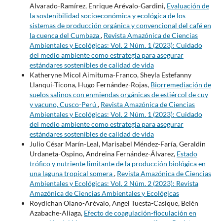
Alvarado-Ramírez, Enrique Arévalo-Gardini,
Evaluación de
la sostenibilidad socioeconómica y ecológica de los
sistemas de producción orgánica y convencional del café en
la cuenca del Cumbaza
,
Revista Amazónica de Ciencias
Ambientales y Ecológicas: Vol. 2 Núm. 1 (2023): Cuidado
del medio ambiente como estrategia para asegurar
estándares sostenibles de calidad de vida
Katheryne Micol Aimituma-Franco, Sheyla Estefanny
Llanqui-Ticona, Hugo Fernández-Rojas,
Biorremediación de
suelos salinos con enmiendas orgánicas de estiércol de cuy
y vacuno, Cusco-Perú
,
Revista Amazónica de Ciencias
Ambientales y Ecológicas: Vol. 2 Núm. 1 (2023): Cuidado
del medio ambiente como estrategia para asegurar
estándares sostenibles de calidad de vida
Julio César Marín-Leal, Marisabel Méndez-Faría, Geraldin
Urdaneta-Ospino, Andreina Fernández-Álvarez,
Estado
trófico y nutriente limitante de la producción biológica en
una laguna tropical somera
,
Revista Amazónica de Ciencias
Ambientales y Ecológicas: Vol. 2 Núm. 2 (2023): Revista
Amazónica de Ciencias Ambientales y Ecológicas
Roydichan Olano-Arévalo, Angel Tuesta-Casique, Belén
Azabache-Aliaga,
Efecto de coagulación-floculación en