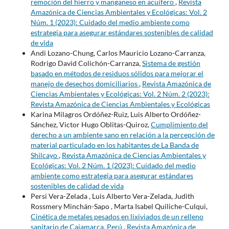
remoción del hierro y manganeso en acuífero
,
Revista
Amazónica de Ciencias Ambientales y Ecológicas: Vol. 2
Núm. 1 (2023): Cuidado del medio ambiente como
estrategia para asegurar estándares sostenibles de calidad
de vida
Andi Lozano-Chung, Carlos Mauricio Lozano-Carranza,
Rodrigo David Colichón-Carranza,
Sistema de gestión
basado en métodos de residuos sólidos para mejorar el
manejo de desechos domiciliarios
,
Revista Amazónica de
Ciencias Ambientales y Ecológicas: Vol. 2 Núm. 2 (2023):
Revista Amazónica de Ciencias Ambientales y Ecológicas
Karina Milagros Ordóñez-Ruiz, Luis Alberto Ordóñez-
Sánchez, Victor Hugo Oblitas-Quiroz,
Cumplimiento del
derecho a un ambiente sano en relación a la percepción de
material particulado en los habitantes de La Banda de
Shilcayo
,
Revista Amazónica de Ciencias Ambientales y
Ecológicas: Vol. 2 Núm. 1 (2023): Cuidado del medio
ambiente como estrategia para asegurar estándares
sostenibles de calidad de vida
Persi Vera-Zelada , Luis Alberto Vera-Zelada, Judith
Rossmery Minchán-Sapo , Marta Isabel Quiliche-Culqui,
Cinética de metales pesados en lixiviados de un relleno
sanitario de Cajamarca, Perú
,
Revista Amazónica de