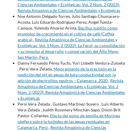
Ciencias Ambientales y Ecológicas: Vol. 2 Núm. 2 (2023):
Revista Amazónica de Ciencias Ambientales y Ecológicas
Noe Antonio Delgado-Torres, Julio Santiago Chumacero-
Acosta, Luis Eduardo Rodriguez-Perez, Angel Tuesta-
Casique, Yuleisdy Alvarez-Arista,
Bacillus subtilis como
promotor de crecimiento en el cultivo de café (Coffea
arabica)
,
Revista Amazónica de Ciencias Ambientales y
Ecológicas: Vol. 1 Núm. 2 (2022): La Fecol, su consolidación
y su impulso al desarrollo y conservación del Alto Mayo,
San Martín, Perú.
Danny Fernando Pérez-Tucto, Yuri Lisbeth Ventura-Zuloeta
, Persi Vera-Zelada,
Mejoramiento de la precisión en la
medición del pH en aguas de baja conductividad por la
adición de electrolitos neutros – Cajamarca, 2020
,
Revista
Amazónica de Ciencias Ambientales y Ecológicas: Vol. 2
Núm. 2 (2023): Revista Amazónica de Ciencias Ambientales
y Ecológicas
Persi Vera-Zelada , Gustavo Martínez-Sovero , Luis Alberto
Vera-Zelada , Judith Rossmery Minchán-Sapo, Dixon Brit
Pastor-Collantes,
Efecto del polvo de semilla de Moringa
oleífera sobre la turbidez de las aguas residuales en
Cajamarca, Perú
,
Revista Amazónica de Ciencias