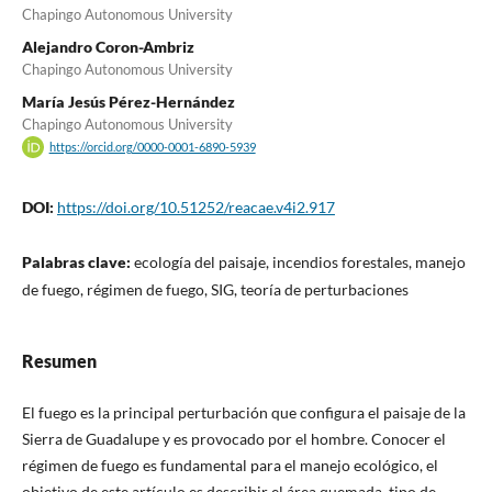
Chapingo Autonomous University
Alejandro Coron-Ambriz
Chapingo Autonomous University
María Jesús Pérez-Hernández
Chapingo Autonomous University
https://orcid.org/0000-0001-6890-5939
DOI:
https://doi.org/10.51252/reacae.v4i2.917
Palabras clave:
ecología del paisaje, incendios forestales, manejo
de fuego, régimen de fuego, SIG, teoría de perturbaciones
Resumen
El fuego es la principal perturbación que configura el paisaje de la
Sierra de Guadalupe y es provocado por el hombre. Conocer el
régimen de fuego es fundamental para el manejo ecológico, el
objetivo de este artículo es describir el área quemada, tipo de