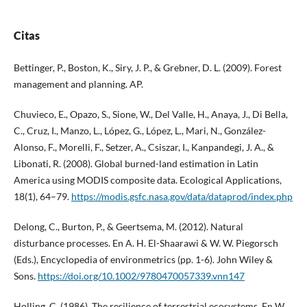
Citas
Bettinger, P., Boston, K., Siry, J. P., & Grebner, D. L. (2009). Forest
management and planning. AP.
Chuvieco, E., Opazo, S., Sione, W., Del Valle, H., Anaya, J., Di Bella,
C., Cruz, I., Manzo, L., López, G., López, L., Mari, N., González-
Alonso, F., Morelli, F., Setzer, A., Csiszar, I., Kanpandegi, J. A., &
Libonati, R. (2008). Global burned-land estimation in Latin
America using MODIS composite data. Ecological Applications,
18(1), 64–79.
https://modis.gsfc.nasa.gov/data/dataprod/index.php
Delong, C., Burton, P., & Geertsema, M. (2012). Natural
disturbance processes. En A. H. El-Shaarawi & W. W. Piegorsch
(Eds.), Encyclopedia of environmetrics (pp. 1-6). John Wiley &
Sons.
https://doi.org/10.1002/9780470057339.vnn147
Holling, C. (1986). The resilience of terrestrial ecosystems. En W.