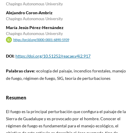
Chapingo Autonomous University
Alejandro Coron-Ambriz
Chapingo Autonomous University
María Jesús Pérez-Hernández
Chapingo Autonomous University
https://orcid.org/0000-0001-6890-5939
DOI:
https://doi.org/10.51252/reacae.v4i2.917
Palabras clave:
ecología del paisaje, incendios forestales, manejo
de fuego, régimen de fuego, SIG, teoría de perturbaciones
Resumen
El fuego es la principal perturbación que configura el paisaje de la
Sierra de Guadalupe y es provocado por el hombre. Conocer el
régimen de fuego es fundamental para el manejo ecológico, el
objetivo de este artículo es describir el área quemada, tipo de