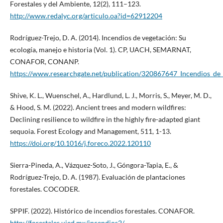
Forestales y del Ambiente, 12(2), 111–123.
http://www.redalyc.org/articulo.oa?id=62912204
Rodríguez-Trejo, D. A. (2014). Incendios de vegetación: Su
ecología, manejo e historia (Vol. 1). CP, UACH, SEMARNAT,
CONAFOR, CONANP.
https://www.researchgate.net/publication/320867647_Incendios_d
Shive, K. L., Wuenschel, A., Hardlund, L. J., Morris, S., Meyer, M. D.,
& Hood, S. M. (2022). Ancient trees and modern wildfires:
Declining resilience to wildfire in the highly fire-adapted giant
sequoia. Forest Ecology and Management, 511, 1-13.
https://doi.org/10.1016/j.foreco.2022.120110
Sierra-Pineda, A., Vázquez-Soto, J., Góngora-Tapia, E., &
Rodríguez-Trejo, D. A. (1987). Evaluación de plantaciones
forestales. COCODER.
SPPIF. (2022). Histórico de incendios forestales. CONAFOR.
http://forestales.ujed.mx/incendios2/