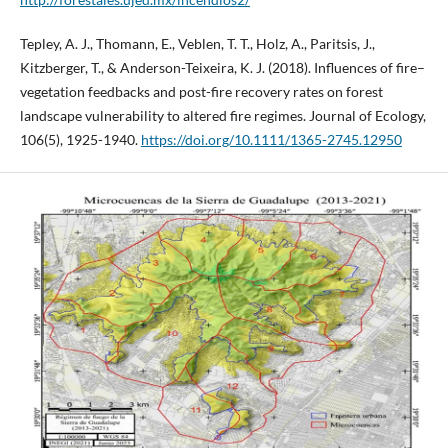
Tepley, A. J., Thomann, E., Veblen, T. T., Holz, A., Paritsis, J.,
Kitzberger, T., & Anderson-Teixeira, K. J. (2018). Influences of fire–
vegetation feedbacks and post-fire recovery rates on forest
landscape vulnerability to altered fire regimes. Journal of Ecology,
106(5), 1925-1940.
https://doi.org/10.1111/1365-2745.12950