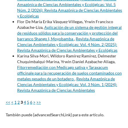
Amazónica de Ciencias Ambientales y Ecológicas: Vol. 5
Núm. 2 (2026): Revista Amazónica de Ciencias Ambientales
y Ecológicas
Flor De María Erika Vásquez-Villegas, Yrwin Francisco
Azabache-Liza,
Aplicación de un sistema de gestión integral
de residuos sólidos para la conservación y protección del
barranco Shango I, Moyobamba
,
Revista Amazónica de
Ciencias Ambientales y Ecológicas: Vol. 4 Núm. 2 (2025):
Revista Amazónica de Ciencias Ambientales y Ecológicas
Karina Silva-Mori, Wildoro Ramírez Ramírez, Delmester
Chuquimbalqui-Marina, Yrwin Daniel Azabache-Aliaga,
Fitorremediación con Medicago sativa y Taraxacum
officinale para la recuperación de suelos contaminados con
metales pesados de un botadero
,
Revista Amazónica de
Ciencias Ambientales y Ecológicas: Vol. 3 Núm. 1 (2024):
Revista Amazónica de Ciencias Ambientales
<<
<
1
2
3
4
5
6
>
>>
También puede {advancedSearchLink} para este artículo.