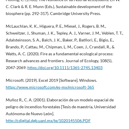
C. Clark & R. E. Munn (Eds.), Sustainable development of the
biosphere (pp. 292-317). Cambridge University Press.
McLauchlan, K. K., Higuera, P. E., Miesel, J., Rogers, B. M.,
Schweitzer, J., Shuman, J. K., Tepley, A. J., Varner, J. M., Veblen, T. T.,
Adalsteinsson, S. A., Balch, J. K., Baker, P., Batllori, E., Bigio, E.,
Brando, P., Cattau, M., Chipman, L. M., Coen, J., Crandall, R., &
Watts, A. C. (2020). Fire as a fundamental ecological process:
Research advances and frontiers. Journal of Ecology, 108(5),
2047-2069.
https://doi.org/10.1111/1365-2745.13403
Microsoft. (2019). Excel 2019 [Software]. Windows.
https://www.microsoft.com/es-mx/microsoft-365
Muñoz R., C. A. (2001). Elaboración de un modelo espacial de
peligro de incendios forestales [Tesis de maestría, Universidad
Autónoma de Nuevo León].
http://cdigital.dgb.uanl.mx/te/1020145506.PDF