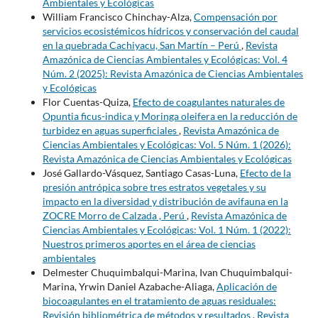
Ambientales y Ecológicas
William Francisco Chinchay-Alza,
Compensación por
servicios ecosistémicos hídricos y conservación del caudal
en la quebrada Cachiyacu, San Martín – Perú
,
Revista
Amazónica de Ciencias Ambientales y Ecológicas: Vol. 4
Núm. 2 (2025): Revista Amazónica de Ciencias Ambientales
y Ecológicas
Flor Cuentas-Quiza,
Efecto de coagulantes naturales de
Opuntia ficus-indica y Moringa oleifera en la reducción de
turbidez en aguas superficiales
,
Revista Amazónica de
Ciencias Ambientales y Ecológicas: Vol. 5 Núm. 1 (2026):
Revista Amazónica de Ciencias Ambientales y Ecológicas
José Gallardo-Vásquez, Santiago Casas-Luna,
Efecto de la
presión antrópica sobre tres estratos vegetales y su
impacto en la diversidad y distribución de avifauna en la
ZOCRE Morro de Calzada , Perú
,
Revista Amazónica de
Ciencias Ambientales y Ecológicas: Vol. 1 Núm. 1 (2022):
Nuestros primeros aportes en el área de ciencias
ambientales
Delmester Chuquimbalqui-Marina, Ivan Chuquimbalqui-
Marina, Yrwin Daniel Azabache-Aliaga,
Aplicación de
biocoagulantes en el tratamiento de aguas residuales:
Revisión bibliométrica de métodos y resultados
,
Revista