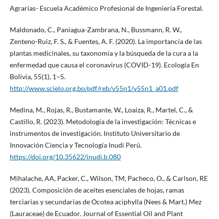
Agrarias- Escuela Académico Profesional de Ingeniería Forestal.
Maldonado, C., Paniagua-Zambrana, N., Bussmann, R. W.,
Zenteno-Ruiz, F. S., & Fuentes, A. F. (2020). La importancia de las
plantas medicinales, su taxonomía y la búsqueda de la cura a la
enfermedad que causa el coronavirus (COVID-19). Ecología En
Bolivia, 55(1), 1–5.
http://www.scielo.org.bo/pdf/reb/v55n1/v55n1_a01.pdf
Medina, M., Rojas, R., Bustamante, W., Loaiza, R., Martel, C., &
Castillo, R. (2023). Metodología de la investigación: Técnicas e
instrumentos de investigación. Instituto Universitario de
Innovación Ciencia y Tecnología Inudi Perú.
https://doi.org/10.35622/inudi.b.080
Mihalache, AA, Packer, C., Wilson, TM, Pacheco, O., & Carlson, RE
(2023). Composición de aceites esenciales de hojas, ramas
terciarias y secundarias de Ocotea aciphylla (Nees & Mart.) Mez
(Lauraceae) de Ecuador. Journal of Essential Oil and Plant