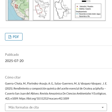
PDF
Publicado
2025-07-20
Cómo citar
Guerra-Chota, M., Florindez-Araujo, A. G., Salas-Guerrero, M., & Vásquez-Vásquez , J. E.
(2025). Rendimiento y composición química del aceite esencial de Ocotea aciphylla –
Caserío San Juan del Abiseo.
Revista Amazónica De Ciencias Ambientales Y Ecológicas
,
4
(2), e1009. https://doi.org/10.51252/reacae.v4i2.1009
Más formatos de cita