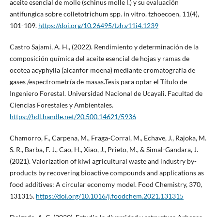
aceite esencial de molle (schinus molle l.) y su evaluación
antifungica sobre colletotrichum spp. in vitro. tzhoecoen, 11(4),
101-109.
https://doi.org/10.26495/tzh.v11i4.1239
Castro Sajami, A. H., (2022). Rendimiento y determinación de la
composición química del aceite esencial de hojas y ramas de
ocotea acyphylla (alcanfor moena) mediante cromatografía de
gases /espectrometría de masas.Tesis para optar el Título de
Ingeniero Forestal. Universidad Nacional de Ucayali. Facultad de
Ciencias Forestales y Ambientales.
https://hdl.handle.net/20.500.14621/5936
Chamorro, F., Carpena, M., Fraga-Corral, M., Echave, J., Rajoka, M.
S. R., Barba, F. J., Cao, H., Xiao, J., Prieto, M., & Simal-Gandara, J.
(2021). Valorization of kiwi agricultural waste and industry by-
products by recovering bioactive compounds and applications as
food additives: A circular economy model. Food Chemistry, 370,
131315.
https://doi.org/10.1016/j.foodchem.2021.131315