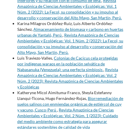
interiores y su relación con el consumo de leña
,
Revista
Amazónica de Ciencias Ambientales y Ecológicas: Vol. 1
Núm. 2 (2022): La Fecol, su consolidación y su impulso al
desarrollo y conservación del Alto Mayo, San Martín, Perú.
Karina Milagros Ordóñez-Ruiz, Luis Alberto Ordóñez-
Sánchez,
Almacenamiento de biomasa y carbono en huertas
urbanas de Yantaló, Perú
,
Revista Amazónica de Ciencias
Ambientales y Ecológicas: Vol. 1 Núm. 2 (2022): La Fecol, su
consolidación y su impulso al desarrollo y conservación del
Alto Mayo, San Martín, Perú.
Luis Traviezo-Valles,
Colonias de Cacicus cela protegidas
por indígenas waraos en la población selvática de
Nabasanuka (Venezuela): una perfecta simbiosis
,
Revista
Amazónica de Ciencias Ambientales y Ecológicas: Vol. 2
Núm. 2 (2023): Revista Amazónica de Ciencias Ambientales
y Ecológicas
Katheryne Micol Aimituma-Franco, Sheyla Estefanny
Llanqui-Ticona, Hugo Fernández-Rojas,
Biorremediación de
suelos salinos con enmiendas orgánicas de estiércol de cuy
y vacuno, Cusco-Perú
,
Revista Amazónica de Ciencias
Ambientales y Ecológicas: Vol. 2 Núm. 1 (2023): Cuidado
del medio ambiente como estrategia para asegurar
estándares sostenibles de calidad de vida