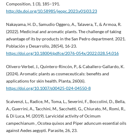
Composition, 1 (3), 185–191.
http://dx.doi.org/10.58985/jeopc.2023.v01i03.23
Nakayama, H. D., Samudio Oggero, A., Talavera, T., & Armoa, R.
(2022). Medicinal and aromatic plants. The challenge of taking
advantage of its by-products in the San Pedro department. 2021.
Población y Desarrollo, 28(54), 16-23.
https://doi.org/10.18004/pdfce/2076-054x/2022.028.54.016
Olivero-Verbel, J., Quintero-Rincón, P., & Caballero-Gallardo, K.
(2024). Aromatic plants as cosmeceuticals: benefits and
applications for skin health. Planta, 260(6).
https://doi.org/10.1007/s00425-024-04550-8
Scalvenzi, L., Radice, M., Toma, L., Severini, F., Boccolini, D., Bella,
A., Guerrini, A., Tacchini, M., Sacchetti, G., Chiurato, M., Romi, R.,
& Di Luca, M. (2019). Larvicidal activity of Ocimum
campechianum , Ocotea quixos and Piper aduncum essential oils
against Aedes aegypti. Parasite, 26, 23.