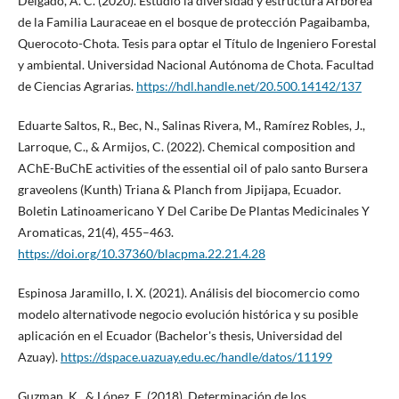
Delgado, A. C. (2020). Estudio la diversidad y estructura Arborea
de la Familia Lauraceae en el bosque de protección Pagaibamba,
Querocoto-Chota. Tesis para optar el Título de Ingeniero Forestal
y ambiental. Universidad Nacional Autónoma de Chota. Facultad
de Ciencias Agrarias.
https://hdl.handle.net/20.500.14142/137
Eduarte Saltos, R., Bec, N., Salinas Rivera, M., Ramírez Robles, J.,
Larroque, C., & Armijos, C. (2022). Chemical composition and
AChE-BuChE activities of the essential oil of palo santo Bursera
graveolens (Kunth) Triana & Planch from Jipijapa, Ecuador.
Boletin Latinoamericano Y Del Caribe De Plantas Medicinales Y
Aromaticas, 21(4), 455–463.
https://doi.org/10.37360/blacpma.22.21.4.28
Espinosa Jaramillo, I. X. (2021). Análisis del biocomercio como
modelo alternativode negocio evolución histórica y su posible
aplicación en el Ecuador (Bachelor's thesis, Universidad del
Azuay).
https://dspace.uazuay.edu.ec/handle/datos/11199
Guzman, K., & López, E. (2018). Determinación de los