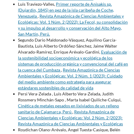
Luis Traviezo-Valles,
Primer reporte de Anisakis sp.
(Dujardin, 1845) en pez de la isla caribeña de Coche,
Venezuela
,
Revista Amazónica de Ciencias Ambientales y
Ecológicas: Vol. 1 Núm. 2 (2022): La Fecol, su consolidación
y su impulso al desarrollo y conservación del Alto Mayo,
San Martín, Perú.
Segundo Dario Maldonado-Vásquez, Aquilino García-
Bautista, Luis Alberto Ordóñez-Sánchez, Jaime Walter
Alvarado-Ramírez, Enrique Arévalo-Gardini,
Evaluación de
la sostenibilidad socioeconómica y ecológica de los
sistemas de producción orgánica y convencional del café en
la cuenca del Cumbaza
,
Revista Amazónica de Ciencias
Ambientales y Ecológicas: Vol. 2 Núm. 1 (2023): Cuidado
del medio ambiente como estrategia para asegurar
estándares sostenibles de calidad de vida
Persi Vera-Zelada , Luis Alberto Vera-Zelada, Judith
Rossmery Minchán-Sapo , Marta Isabel Quiliche-Culqui,
Cinética de metales pesados en lixiviados de un relleno
sanitario de Cajamarca, Perú
,
Revista Amazónica de
Ciencias Ambientales y Ecológicas: Vol. 2 Núm. 2 (2023):
Revista Amazónica de Ciencias Ambientales y Ecológicas
Roydichan Olano-Arévalo, Angel Tuesta-Casique, Belén