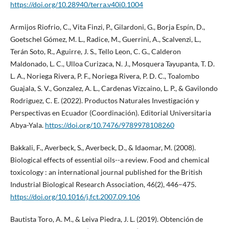
https://doi.org/10.28940/terra.v40i0.1004
Armijos Riofrio, C., Vita Finzi, P., Gilardoni, G., Borja Espín, D.,
Goetschel Gómez, M. L., Radice, M., Guerrini, A., Scalvenzi, L.,
Terán Soto, R., Aguirre, J. S., Tello Leon, C. G., Calderon
Maldonado, L. C., Ulloa Curizaca, N. J., Mosquera Tayupanta, T. D.
L. A., Noriega Rivera, P. F., Noriega Rivera, P. D. C., Toalombo
Guajala, S. V., Gonzalez, A. L., Cardenas Vizcaino, L. P., & Gavilondo
Rodriguez, C. E. (2022). Productos Naturales Investigación y
Perspectivas en Ecuador (Coordinación). Editorial Universitaria
Abya-Yala.
https://doi.org/10.7476/9789978108260
Bakkali, F., Averbeck, S., Averbeck, D., & Idaomar, M. (2008).
Biological effects of essential oils--a review. Food and chemical
toxicology : an international journal published for the British
Industrial Biological Research Association, 46(2), 446–475.
https://doi.org/10.1016/j.fct.2007.09.106
Bautista Toro, A. M., & Leiva Piedra, J. L. (2019). Obtención de