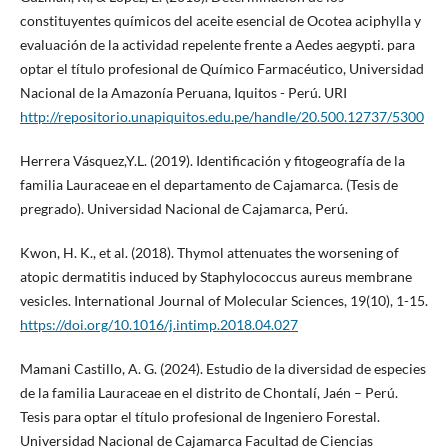
constituyentes químicos del aceite esencial de Ocotea aciphylla y
evaluación de la actividad repelente frente a Aedes aegypti. para
optar el título profesional de Químico Farmacéutico, Universidad
Nacional de la Amazonía Peruana, Iquitos - Perú. URI
http://repositorio.unapiquitos.edu.pe/handle/20.500.12737/5300
Herrera Vásquez,Y.L. (2019). Identificación y fitogeografía de la
familia Lauraceae en el departamento de Cajamarca. (Tesis de
pregrado). Universidad Nacional de Cajamarca, Perú.
Kwon, H. K., et al. (2018). Thymol attenuates the worsening of
atopic dermatitis induced by Staphylococcus aureus membrane
vesicles. International Journal of Molecular Sciences, 19(10), 1-15.
https://doi.org/10.1016/j.intimp.2018.04.027
Mamani Castillo, A. G. (2024). Estudio de la diversidad de especies
de la familia Lauraceae en el distrito de Chontalí, Jaén – Perú.
Tesis para optar el título profesional de Ingeniero Forestal.
Universidad Nacional de Cajamarca Facultad de Ciencias