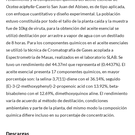
Ocotea aciphylla
-Caserío San Juan del Abiseo, es de tipo aplicada,
con enfoque cuantitativo y diseño experimental. La población
estuvo constituida por todo el tallo de la planta caída y la muestra
fue de 10kg de viruta, para la obtención del aceite esencial se
utilizó destilación por arrastre a vapor de agua con un destilado
de 8 horas. Para los componentes químicos en el aceite esenciales
se utilizó la técnica de Cromatografía de Gases acoplada a
Espectrometría de Masas, realizados en el laboratorio SLAB. Se
tuvo un rendimiento del 44.37ml que representa el (0.4437%). El
aceite esencial presenta 17 componentes químicos, en mayor
porcentaje son: la selina-3,7(11)-diene con el 36.14%, seguido
(E)-3-(2-methoxyphenyl)-2-propenoic acid con 13.92%, beta-
bisaboleno con el 12.69%, dimethoxyquinox aline. El rendimiento
varía de acuerdo al método de destilación, condiciones
ambientales y parte de la planta, del mismo modo la composición
química difiere incluso en su porcentaje de concentración.
Descargas