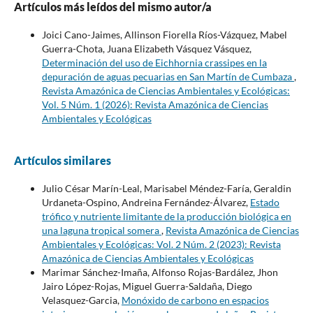
Artículos más leídos del mismo autor/a
Joici Cano-Jaimes, Allinson Fiorella Ríos-Vázquez, Mabel
Guerra-Chota, Juana Elizabeth Vásquez Vásquez,
Determinación del uso de Eichhornia crassipes en la
depuración de aguas pecuarias en San Martín de Cumbaza
,
Revista Amazónica de Ciencias Ambientales y Ecológicas:
Vol. 5 Núm. 1 (2026): Revista Amazónica de Ciencias
Ambientales y Ecológicas
Artículos similares
Julio César Marín-Leal, Marisabel Méndez-Faría, Geraldin
Urdaneta-Ospino, Andreina Fernández-Álvarez,
Estado
trófico y nutriente limitante de la producción biológica en
una laguna tropical somera
,
Revista Amazónica de Ciencias
Ambientales y Ecológicas: Vol. 2 Núm. 2 (2023): Revista
Amazónica de Ciencias Ambientales y Ecológicas
Marimar Sánchez-Imaña, Alfonso Rojas-Bardález, Jhon
Jairo López-Rojas, Miguel Guerra-Saldaña, Diego
Velasquez-Garcia,
Monóxido de carbono en espacios