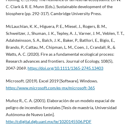
C. Clark & R. E. Munn (Eds.), Sustainable development of the
biosphere (pp. 292-317). Cambridge University Press.
McLauchlan, K. K., Higuera, P. E., Miesel, J., Rogers, B. M.,
Schweitzer, J., Shuman, J. K., Tepley, A. J., Varner, J. M., Veblen, T. T.,
Adalsteinsson, S. A., Balch, J. K., Baker, P., Batllori, E., Bigio, E.,
Brando, P., Cattau, M., Chipman, L. M., Coen, J., Crandall, R., &
Watts, A. C. (2020). Fire as a fundamental ecological process:
Research advances and frontiers. Journal of Ecology, 108(5),
2047-2069.
https://doi.org/10.1111/1365-2745.13403
Microsoft. (2019). Excel 2019 [Software]. Windows.
https://www.microsoft.com/es-mx/microsoft-365
Muñoz R., C. A. (2001). Elaboración de un modelo espacial de
peligro de incendios forestales [Tesis de maestría, Universidad
Autónoma de Nuevo León].
http://cdigital.dgb.uanl.mx/te/1020145506.PDF