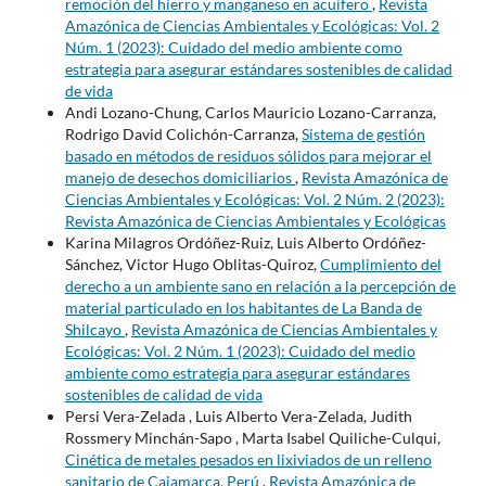
remoción del hierro y manganeso en acuífero
,
Revista
Amazónica de Ciencias Ambientales y Ecológicas: Vol. 2
Núm. 1 (2023): Cuidado del medio ambiente como
estrategia para asegurar estándares sostenibles de calidad
de vida
Andi Lozano-Chung, Carlos Mauricio Lozano-Carranza,
Rodrigo David Colichón-Carranza,
Sistema de gestión
basado en métodos de residuos sólidos para mejorar el
manejo de desechos domiciliarios
,
Revista Amazónica de
Ciencias Ambientales y Ecológicas: Vol. 2 Núm. 2 (2023):
Revista Amazónica de Ciencias Ambientales y Ecológicas
Karina Milagros Ordóñez-Ruiz, Luis Alberto Ordóñez-
Sánchez, Victor Hugo Oblitas-Quiroz,
Cumplimiento del
derecho a un ambiente sano en relación a la percepción de
material particulado en los habitantes de La Banda de
Shilcayo
,
Revista Amazónica de Ciencias Ambientales y
Ecológicas: Vol. 2 Núm. 1 (2023): Cuidado del medio
ambiente como estrategia para asegurar estándares
sostenibles de calidad de vida
Persi Vera-Zelada , Luis Alberto Vera-Zelada, Judith
Rossmery Minchán-Sapo , Marta Isabel Quiliche-Culqui,
Cinética de metales pesados en lixiviados de un relleno
sanitario de Cajamarca, Perú
,
Revista Amazónica de