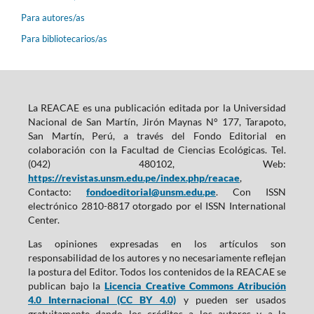
Para autores/as
Para bibliotecarios/as
La REACAE es una publicación editada por la Universidad
Nacional de San Martín, Jirón Maynas N° 177, Tarapoto,
San Martín, Perú, a través del Fondo Editorial en
colaboración con la Facultad de Ciencias Ecológicas. Tel.
(042) 480102, Web:
https://revistas.unsm.edu.pe/index.php/reacae
,
Contacto:
fondoeditorial@unsm.edu.pe
. Con ISSN
electrónico 2810-8817 otorgado por el ISSN International
Center.
Las opiniones expresadas en los artículos son
responsabilidad de los autores y no necesariamente reflejan
la postura del Editor. Todos los contenidos de la REACAE se
publican bajo la
Licencia Creative Commons Atribución
4.0 Internacional (CC BY 4.0)
y pueden ser usados
gratuitamente dando los créditos a los autores y a la