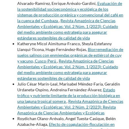
Alvarado-Ramírez, Enrique Arévalo-Gardini,
Evaluación de
la sostenibilidad socioeconómica y ecológica de los
sistemas de producción orgánica y convencional del café en
la cuenca del Cumbaza
,
Revista Amazónica de Ciencias
Ambientales y Ecológicas: Vol. 2 Núm. 1 (2023): Cuidado
del medio ambiente como estrategia para asegurar
estándares sostenibles de calidad de vida
Katheryne Micol Aimituma-Franco, Sheyla Estefanny
Llanqui-Ticona, Hugo Fernández-Rojas,
Biorremediación de
suelos salinos con enmiendas orgánicas de estiércol de cuy
y vacuno, Cusco-Perú
,
Revista Amazónica de Ciencias
Ambientales y Ecológicas: Vol. 2 Núm. 1 (2023): Cuidado
del medio ambiente como estrategia para asegurar
estándares sostenibles de calidad de vida
Julio César Marín-Leal, Marisabel Méndez-Faría, Geraldin
Urdaneta-Ospino, Andreina Fernández-Álvarez,
Estado
trófico y nutriente limitante de la producción biológica en
una laguna tropical somera
,
Revista Amazónica de Ciencias
Ambientales y Ecológicas: Vol. 2 Núm. 2 (2023): Revista
Amazónica de Ciencias Ambientales y Ecológicas
Roydichan Olano-Arévalo, Angel Tuesta-Casique, Belén
Azabache-Aliaga,
Efecto de coagulación-floculación en