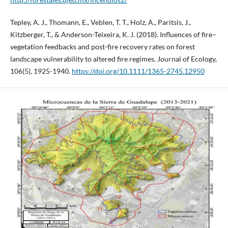
Tepley, A. J., Thomann, E., Veblen, T. T., Holz, A., Paritsis, J.,
Kitzberger, T., & Anderson-Teixeira, K. J. (2018). Influences of fire–
vegetation feedbacks and post-fire recovery rates on forest
landscape vulnerability to altered fire regimes. Journal of Ecology,
106(5), 1925-1940.
https://doi.org/10.1111/1365-2745.12950