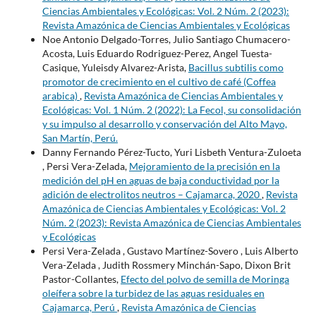
Ciencias Ambientales y Ecológicas: Vol. 2 Núm. 2 (2023):
Revista Amazónica de Ciencias Ambientales y Ecológicas
Noe Antonio Delgado-Torres, Julio Santiago Chumacero-
Acosta, Luis Eduardo Rodriguez-Perez, Angel Tuesta-
Casique, Yuleisdy Alvarez-Arista,
Bacillus subtilis como
promotor de crecimiento en el cultivo de café (Coffea
arabica)
,
Revista Amazónica de Ciencias Ambientales y
Ecológicas: Vol. 1 Núm. 2 (2022): La Fecol, su consolidación
y su impulso al desarrollo y conservación del Alto Mayo,
San Martín, Perú.
Danny Fernando Pérez-Tucto, Yuri Lisbeth Ventura-Zuloeta
, Persi Vera-Zelada,
Mejoramiento de la precisión en la
medición del pH en aguas de baja conductividad por la
adición de electrolitos neutros – Cajamarca, 2020
,
Revista
Amazónica de Ciencias Ambientales y Ecológicas: Vol. 2
Núm. 2 (2023): Revista Amazónica de Ciencias Ambientales
y Ecológicas
Persi Vera-Zelada , Gustavo Martínez-Sovero , Luis Alberto
Vera-Zelada , Judith Rossmery Minchán-Sapo, Dixon Brit
Pastor-Collantes,
Efecto del polvo de semilla de Moringa
oleífera sobre la turbidez de las aguas residuales en
Cajamarca, Perú
,
Revista Amazónica de Ciencias