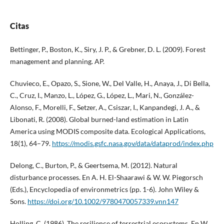
Citas
Bettinger, P., Boston, K., Siry, J. P., & Grebner, D. L. (2009). Forest
management and planning. AP.
Chuvieco, E., Opazo, S., Sione, W., Del Valle, H., Anaya, J., Di Bella,
C., Cruz, I., Manzo, L., López, G., López, L., Mari, N., González-
Alonso, F., Morelli, F., Setzer, A., Csiszar, I., Kanpandegi, J. A., &
Libonati, R. (2008). Global burned-land estimation in Latin
America using MODIS composite data. Ecological Applications,
18(1), 64–79.
https://modis.gsfc.nasa.gov/data/dataprod/index.php
Delong, C., Burton, P., & Geertsema, M. (2012). Natural
disturbance processes. En A. H. El-Shaarawi & W. W. Piegorsch
(Eds.), Encyclopedia of environmetrics (pp. 1-6). John Wiley &
Sons.
https://doi.org/10.1002/9780470057339.vnn147
Holling, C. (1986). The resilience of terrestrial ecosystems. En W.