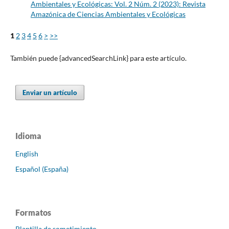
Ambientales y Ecológicas: Vol. 2 Núm. 2 (2023): Revista
Amazónica de Ciencias Ambientales y Ecológicas
1
2
3
4
5
6
>
>>
También puede {advancedSearchLink} para este artículo.
Enviar un artículo
Idioma
English
Español (España)
Formatos
Plantilla de sometimiento