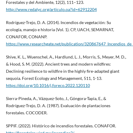
Forestales y del Ambiente, 12(2), 111–123.
http://www.redalyc.org/articulo.oa?id=62912204
Rodríguez-Trejo, D. A. (2014). Incendios de vegetación: Su
ecología, manejo e historia (Vol. 1). CP, UACH, SEMARNAT,
CONAFOR, CONANP.
https://www.researchgate.net/publication/320867647_Incendios_d
Shive, K. L., Wuenschel, A., Hardlund, L. J., Morris, S., Meyer, M. D.,
& Hood, S. M. (2022). Ancient trees and modern wildfires:
Declining resilience to wildfire in the highly fire-adapted giant
sequoia. Forest Ecology and Management, 511, 1-13.
https://doi.org/10.1016/j.foreco.2022.120110
Sierra-Pineda, A., Vázquez-Soto, J., Góngora-Tapia, E., &
Rodríguez-Trejo, D. A. (1987). Evaluación de plantaciones
forestales. COCODER.
SPPIF. (2022). Histórico de incendios forestales. CONAFOR.
http://forestales.ujed.mx/incendios2/