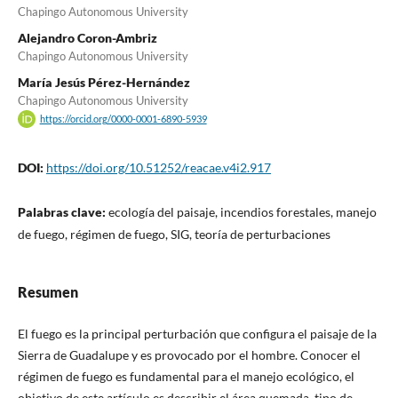
Chapingo Autonomous University
Alejandro Coron-Ambriz
Chapingo Autonomous University
María Jesús Pérez-Hernández
Chapingo Autonomous University
https://orcid.org/0000-0001-6890-5939
DOI:
https://doi.org/10.51252/reacae.v4i2.917
Palabras clave:
ecología del paisaje, incendios forestales, manejo
de fuego, régimen de fuego, SIG, teoría de perturbaciones
Resumen
El fuego es la principal perturbación que configura el paisaje de la
Sierra de Guadalupe y es provocado por el hombre. Conocer el
régimen de fuego es fundamental para el manejo ecológico, el
objetivo de este artículo es describir el área quemada, tipo de