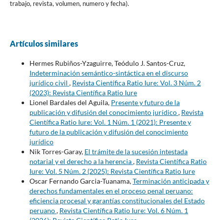
trabajo, revista, volumen, numero y fecha).
Artículos similares
Hermes Rubiños-Yzaguirre, Teódulo J. Santos-Cruz,
Indeterminación semántico-sintáctica en el discurso
jurídico civil
,
Revista Científica Ratio Iure: Vol. 3 Núm. 2
(2023): Revista Científica Ratio Iure
Lionel Bardales del Aguila,
Presente y futuro de la
publicación y difusión del conocimiento jurídico
,
Revista
Científica Ratio Iure: Vol. 1 Núm. 1 (2021): Presente y
futuro de la publicación y difusión del conocimiento
jurídico
Nik Torres-Garay,
El trámite de la sucesión intestada
notarial y el derecho a la herencia
,
Revista Científica Ratio
Iure: Vol. 5 Núm. 2 (2025): Revista Científica Ratio Iure
Oscar Fernando Garcia-Tuanama,
Terminación anticipada y
derechos fundamentales en el proceso penal peruano:
eficiencia procesal y garantías constitucionales del Estado
peruano
,
Revista Científica Ratio Iure: Vol. 6 Núm. 1