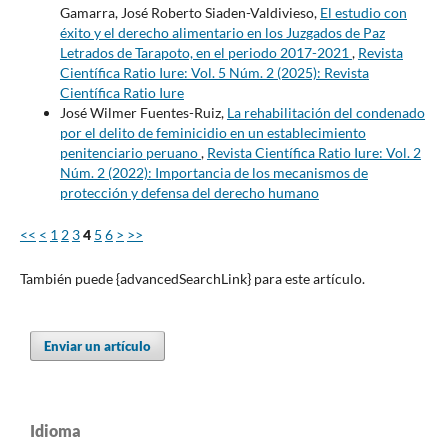
Gamarra, José Roberto Siaden-Valdivieso,
El estudio con
éxito y el derecho alimentario en los Juzgados de Paz
Letrados de Tarapoto, en el periodo 2017-2021
,
Revista
Científica Ratio Iure: Vol. 5 Núm. 2 (2025): Revista
Científica Ratio Iure
José Wilmer Fuentes-Ruiz,
La rehabilitación del condenado
por el delito de feminicidio en un establecimiento
penitenciario peruano
,
Revista Científica Ratio Iure: Vol. 2
Núm. 2 (2022): Importancia de los mecanismos de
protección y defensa del derecho humano
<<
<
1
2
3
4
5
6
>
>>
También puede {advancedSearchLink} para este artículo.
Enviar un artículo
Idioma