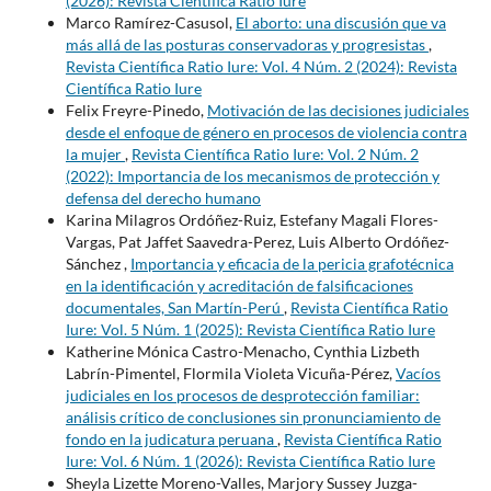
(2026): Revista Científica Ratio Iure
Marco Ramírez-Casusol,
El aborto: una discusión que va
más allá de las posturas conservadoras y progresistas
,
Revista Científica Ratio Iure: Vol. 4 Núm. 2 (2024): Revista
Científica Ratio Iure
Felix Freyre-Pinedo,
Motivación de las decisiones judiciales
desde el enfoque de género en procesos de violencia contra
la mujer
,
Revista Científica Ratio Iure: Vol. 2 Núm. 2
(2022): Importancia de los mecanismos de protección y
defensa del derecho humano
Karina Milagros Ordóñez-Ruiz, Estefany Magali Flores-
Vargas, Pat Jaffet Saavedra-Perez, Luis Alberto Ordóñez-
Sánchez ,
Importancia y eficacia de la pericia grafotécnica
en la identificación y acreditación de falsificaciones
documentales, San Martín-Perú
,
Revista Científica Ratio
Iure: Vol. 5 Núm. 1 (2025): Revista Científica Ratio Iure
Katherine Mónica Castro-Menacho, Cynthia Lizbeth
Labrín-Pimentel, Flormila Violeta Vicuña-Pérez,
Vacíos
judiciales en los procesos de desprotección familiar:
análisis crítico de conclusiones sin pronunciamiento de
fondo en la judicatura peruana
,
Revista Científica Ratio
Iure: Vol. 6 Núm. 1 (2026): Revista Científica Ratio Iure
Sheyla Lizette Moreno-Valles, Marjory Sussey Juzga-