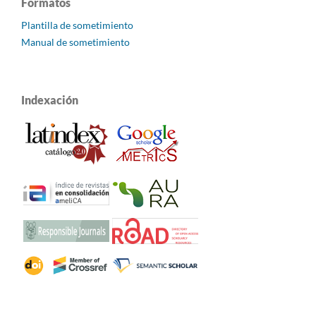
Formatos
Plantilla de sometimiento
Manual de sometimiento
Indexación