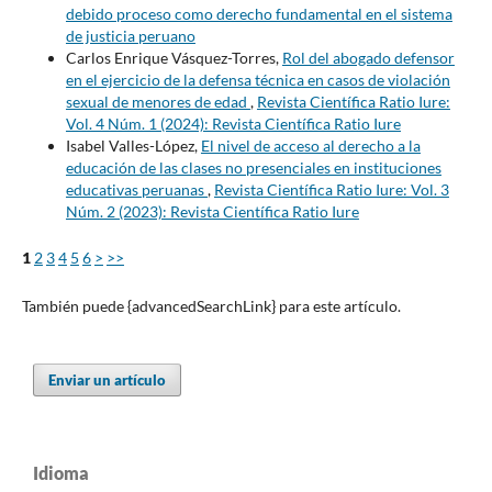
debido proceso como derecho fundamental en el sistema
de justicia peruano
Carlos Enrique Vásquez-Torres,
Rol del abogado defensor
en el ejercicio de la defensa técnica en casos de violación
sexual de menores de edad
,
Revista Científica Ratio Iure:
Vol. 4 Núm. 1 (2024): Revista Científica Ratio Iure
Isabel Valles-López,
El nivel de acceso al derecho a la
educación de las clases no presenciales en instituciones
educativas peruanas
,
Revista Científica Ratio Iure: Vol. 3
Núm. 2 (2023): Revista Científica Ratio Iure
1
2
3
4
5
6
>
>>
También puede {advancedSearchLink} para este artículo.
Enviar un artículo
Idioma