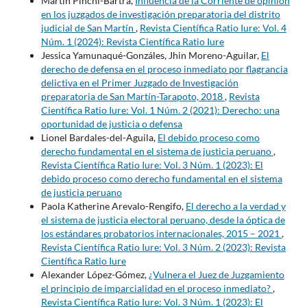
Martín Pinchi-Bartra,
Influencia de la Corriente de opinión
en los juzgados de investigación preparatoria del distrito
judicial de San Martín
,
Revista Científica Ratio Iure: Vol. 4
Núm. 1 (2024): Revista Científica Ratio Iure
Jessica Yamunaqué-Gonzáles, Jhin Moreno-Aguilar,
El
derecho de defensa en el proceso inmediato por flagrancia
delictiva en el Primer Juzgado de Investigación
preparatoria de San Martín-Tarapoto, 2018
,
Revista
Científica Ratio Iure: Vol. 1 Núm. 2 (2021): Derecho: una
oportunidad de justicia o defensa
Lionel Bardales-del-Aguila,
El debido proceso como
derecho fundamental en el sistema de justicia peruano
,
Revista Científica Ratio Iure: Vol. 3 Núm. 1 (2023): El
debido proceso como derecho fundamental en el sistema
de justicia peruano
Paola Katherine Arevalo-Rengifo,
El derecho a la verdad y
el sistema de justicia electoral peruano, desde la óptica de
los estándares probatorios internacionales, 2015 – 2021
,
Revista Científica Ratio Iure: Vol. 3 Núm. 2 (2023): Revista
Científica Ratio Iure
Alexander López-Gómez,
¿Vulnera el Juez de Juzgamiento
el principio de imparcialidad en el proceso inmediato?
,
Revista Científica Ratio Iure: Vol. 3 Núm. 1 (2023): El