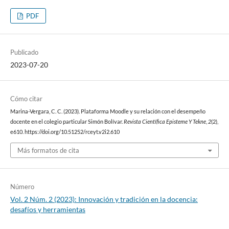
PDF
Publicado
2023-07-20
Cómo citar
Marina-Vergara, C. C. (2023). Plataforma Moodle y su relación con el desempeño
docente en el colegio particular Simón Bolívar.
Revista Científica Episteme Y Tekne
,
2
(2),
e610. https://doi.org/10.51252/rceyt.v2i2.610
Más formatos de cita
Número
Vol. 2 Núm. 2 (2023): Innovación y tradición en la docencia:
desafíos y herramientas