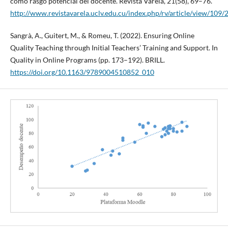
como rasgo potencial del docente. Revista Varela, 21(58), 69–76.
http://www.revistavarela.uclv.edu.cu/index.php/rv/article/view/109/
Sangrà, A., Guitert, M., & Romeu, T. (2022). Ensuring Online
Quality Teaching through Initial Teachers’ Training and Support. In
Quality in Online Programs (pp. 173–192). BRILL.
https://doi.org/10.1163/9789004510852_010