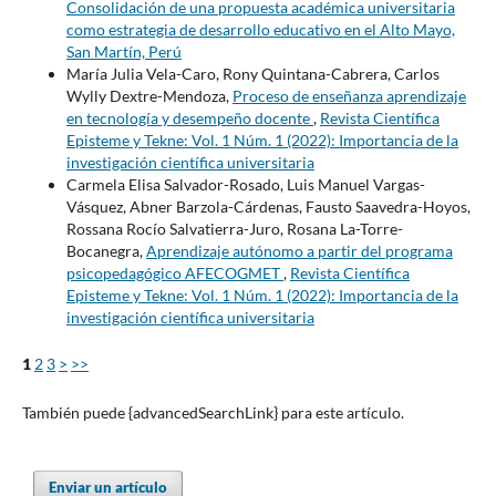
Consolidación de una propuesta académica universitaria
como estrategia de desarrollo educativo en el Alto Mayo,
San Martín, Perú
María Julia Vela-Caro, Rony Quintana-Cabrera, Carlos
Wylly Dextre-Mendoza,
Proceso de enseñanza aprendizaje
en tecnología y desempeño docente
,
Revista Científica
Episteme y Tekne: Vol. 1 Núm. 1 (2022): Importancia de la
investigación científica universitaria
Carmela Elisa Salvador-Rosado, Luis Manuel Vargas-
Vásquez, Abner Barzola-Cárdenas, Fausto Saavedra-Hoyos,
Rossana Rocío Salvatierra-Juro, Rosana La-Torre-
Bocanegra,
Aprendizaje autónomo a partir del programa
psicopedagógico AFECOGMET
,
Revista Científica
Episteme y Tekne: Vol. 1 Núm. 1 (2022): Importancia de la
investigación científica universitaria
1
2
3
>
>>
También puede {advancedSearchLink} para este artículo.
Enviar un artículo