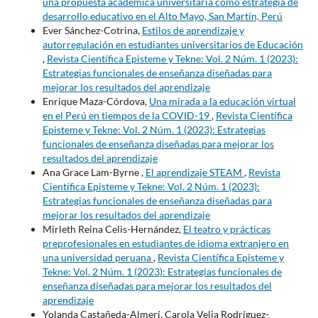
una propuesta académica universitaria como estrategia de
desarrollo educativo en el Alto Mayo, San Martín, Perú
Ever Sánchez-Cotrina,
Estilos de aprendizaje y
autorregulación en estudiantes universitarios de Educación
,
Revista Científica Episteme y Tekne: Vol. 2 Núm. 1 (2023):
Estrategias funcionales de enseñanza diseñadas para
mejorar los resultados del aprendizaje
Enrique Maza-Córdova,
Una mirada a la educación virtual
en el Perú en tiempos de la COVID-19
,
Revista Científica
Episteme y Tekne: Vol. 2 Núm. 1 (2023): Estrategias
funcionales de enseñanza diseñadas para mejorar los
resultados del aprendizaje
Ana Grace Lam-Byrne ,
El aprendizaje STEAM
,
Revista
Científica Episteme y Tekne: Vol. 2 Núm. 1 (2023):
Estrategias funcionales de enseñanza diseñadas para
mejorar los resultados del aprendizaje
Mirleth Reina Celis-Hernández,
El teatro y prácticas
preprofesionales en estudiantes de idioma extranjero en
una universidad peruana
,
Revista Científica Episteme y
Tekne: Vol. 2 Núm. 1 (2023): Estrategias funcionales de
enseñanza diseñadas para mejorar los resultados del
aprendizaje
Yolanda Castañeda-Almerí, Carola Velia Rodríguez-