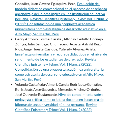
González, Juan Cavero Egúzquiza-Pezo,
Evaluación del
modelo didáctico convencional en el proceso de enseñanza
aprendizaje del idioma inglés en una institución educativa
peruana
,
Revista Científica Episteme y Tekne: Vol. 1 Núm. 2
(2022): Consolidación de una propuesta académica
universitaria como estrategia de desarrollo educativo en el
Alto Mayo, San Martín, Perú
Gerry Antonio Cosme-Garate , Alfonso Gedulfo Cornejo-
Zúñiga, Julio Santiago Chumacero-Acosta, Astriht Ruiz-
Rios, Angel Tuesta-Casique, Yuleisdy Alvarez-Arista,
Enseñanza universitaria y recursos didácticos en el nivel de
rendimiento de los estudiantes de pregrado
,
Revista
Científica Episteme y Tekne: Vol. 1 Núm. 2 (2022):
Consolidación de una propuesta académica universitaria
como estrategia de desarrollo educativo en el Alto Mayo,
San Martín, Perú
Yolanda Castañeda-Almerí, Carola Rodríguez-González,
Boris Jesús Arce-Saavedra, Mercedes Vílchez-Ordoñez,
José Quevedo-Bustamante,
Nivel de conocimiento sobre
pedagogía crítica como práctica docente en la carrera de
idiomas de una universidad pública peruana
,
Revista
Científica Episteme y Tekne: Vol. 1 Núm. 2 (2022):