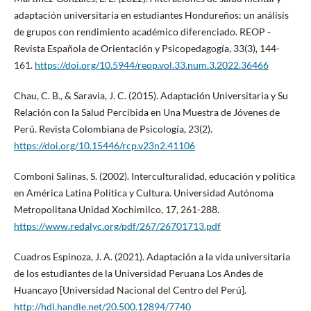
adaptación universitaria en estudiantes Hondureños: un análisis
de grupos con rendimiento académico diferenciado. REOP -
Revista Española de Orientación y Psicopedagogía, 33(3), 144-
161.
https://doi.org/10.5944/reop.vol.33.num.3.2022.36466
Chau, C. B., & Saravia, J. C. (2015). Adaptación Universitaria y Su
Relación con la Salud Percibida en Una Muestra de Jóvenes de
Perú. Revista Colombiana de Psicología, 23(2).
https://doi.org/10.15446/rcp.v23n2.41106
Comboni Salinas, S. (2002). Interculturalidad, educación y política
en América Latina Política y Cultura. Universidad Autónoma
Metropolitana Unidad Xochimilco, 17, 261-288.
https://www.redalyc.org/pdf/267/26701713.pdf
Cuadros Espinoza, J. A. (2021). Adaptación a la vida universitaria
de los estudiantes de la Universidad Peruana Los Andes de
Huancayo [Universidad Nacional del Centro del Perú].
http://hdl.handle.net/20.500.12894/7740