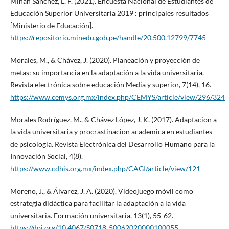
Miñan Sánchez, L. F. (2021). Encuesta Nacional de Estudiantes de
Educación Superior Universitaria 2019 : principales resultados
[Ministerio de Educación].
https://repositorio.minedu.gob.pe/handle/20.500.12799/7745
Morales, M., & Chávez, J. (2020). Planeación y proyección de
metas: su importancia en la adaptación a la vida universitaria.
Revista electrónica sobre educación Media y superior, 7(14), 16.
https://www.cemys.org.mx/index.php/CEMYS/article/view/296/324
Morales Rodrí­guez, M., & Chávez López, J. K. (2017). Adaptacion a
la vida universitaria y procrastinacion academica en estudiantes
de psicologia. Revista Electrónica del Desarrollo Humano para la
Innovación Social, 4(8).
https://www.cdhis.org.mx/index.php/CAGI/article/view/121
Moreno, J., & Álvarez, J. A. (2020). Videojuego móvil como
estrategia didáctica para facilitar la adaptación a la vida
universitaria. Formación universitaria, 13(1), 55-62.
https://doi.org/10.4067/S0718-50062020000100055