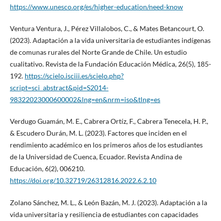
https://www.unesco.org/es/higher-education/need-know
Ventura Ventura, J., Pérez Villalobos, C., & Mates Betancourt, O.
(2023). Adaptación a la vida universitaria de estudiantes indígenas
de comunas rurales del Norte Grande de Chile. Un estudio
cualitativo. Revista de la Fundación Educación Médica, 26(5), 185-
192.
https://scielo.isciii.es/scielo.php?
script=sci_abstract&pid=S2014-
98322023000600002&lng=en&nrm=iso&tlng=es
Verdugo Guamán, M. E., Cabrera Ortíz, F., Cabrera Tenecela, H. P.,
& Escudero Durán, M. L. (2023). Factores que inciden en el
rendimiento académico en los primeros años de los estudiantes
de la Universidad de Cuenca, Ecuador. Revista Andina de
Educación, 6(2), 006210.
https://doi.org/10.32719/26312816.2022.6.2.10
Zolano Sánchez, M. L., & León Bazán, M. J. (2023). Adaptación a la
vida universitaria y resiliencia de estudiantes con capacidades