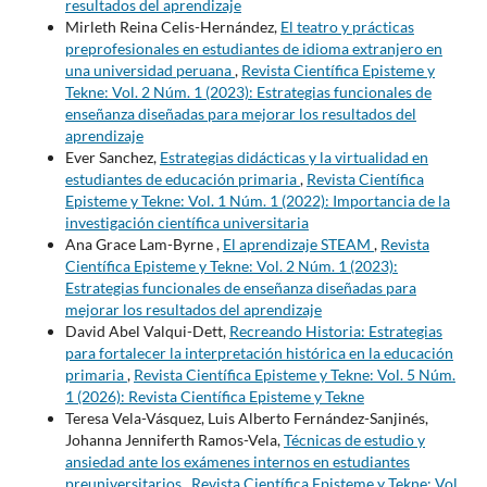
resultados del aprendizaje
Mirleth Reina Celis-Hernández,
El teatro y prácticas
preprofesionales en estudiantes de idioma extranjero en
una universidad peruana
,
Revista Científica Episteme y
Tekne: Vol. 2 Núm. 1 (2023): Estrategias funcionales de
enseñanza diseñadas para mejorar los resultados del
aprendizaje
Ever Sanchez,
Estrategias didácticas y la virtualidad en
estudiantes de educación primaria
,
Revista Científica
Episteme y Tekne: Vol. 1 Núm. 1 (2022): Importancia de la
investigación científica universitaria
Ana Grace Lam-Byrne ,
El aprendizaje STEAM
,
Revista
Científica Episteme y Tekne: Vol. 2 Núm. 1 (2023):
Estrategias funcionales de enseñanza diseñadas para
mejorar los resultados del aprendizaje
David Abel Valqui-Dett,
Recreando Historia: Estrategias
para fortalecer la interpretación histórica en la educación
primaria
,
Revista Científica Episteme y Tekne: Vol. 5 Núm.
1 (2026): Revista Científica Episteme y Tekne
Teresa Vela-Vásquez, Luis Alberto Fernández-Sanjinés,
Johanna Jenniferth Ramos-Vela,
Técnicas de estudio y
ansiedad ante los exámenes internos en estudiantes
preuniversitarios
,
Revista Científica Episteme y Tekne: Vol.