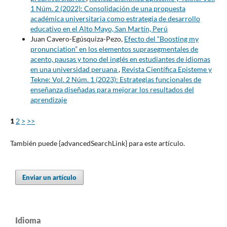
1 Núm. 2 (2022): Consolidación de una propuesta
académica universitaria como estrategia de desarrollo
educativo en el Alto Mayo, San Martín, Perú
Juan Cavero-Egúsquiza-Pezo,
Efecto del “Boosting my
pronunciation” en los elementos suprasegmentales de
acento, pausas y tono del inglés en estudiantes de idiomas
en una universidad peruana
,
Revista Científica Episteme y
Tekne: Vol. 2 Núm. 1 (2023): Estrategias funcionales de
enseñanza diseñadas para mejorar los resultados del
aprendizaje
1
2
>
>>
También puede {advancedSearchLink} para este artículo.
Enviar un artículo
Idioma