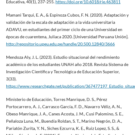
Educativa, 40(1), 237-255.
https://doi.org/10.6018/rie.463811
Mamani Tarqui, E. A., & Espinoza Cubos, F. N. (2020). Adaptación y
validación de la escala de adaptación a la vida universitaria
ADAVU, en estudiantes del primer ciclo de una Universidad en
épocas de cuarentena, Juliaca 2020. [Universidad Peruana Unión].
http://repositorio.upeu.edu.pe/handle/20.500.12840/3666
Mendoza Aly, J. L. (2023). Estudio situacional del rendimiento
académico de los estudiantes UNAH año 2018. Revista Sistema de
Investigación Científica y Tecnológica de Educación Superior,
3(33).
https://www.researchgate.net/publication/367477197_Estudio_sit
Ministerio de Educación, Torres Manrique, D. S., Pérez
Portocarrero, A. J., Carrasco García, F. D., Navarro Véliz, A. N.,
Obeso Manrique, J. A., Canes Acosta, J. M., Cusi Palomino, S. E.,
Peñaloza Luna, M., Buendía Roldan, S. T., Marino Negrón, D. A.,
Pariatón Zurita, Y. N., Siches Ezcurra, K. E., Ruiz Lopez, S. S., &