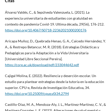
Citas
Álvarez Valdés, C., & Sepúlveda Valenzuela, L. (2021). La
experiencia universitaria de estudiantes con gratuidad en
contexto de pandemia Covid-19. Ultima década, 29(56), 176-212.
https://doi.org/10.4067/S0718-22362021000200176
Aricapa Muñoz, D., Quebrada Henao, G. A., Caicedo Hernández, Y.
A., & Restrepo Betancur, M. R. (2018). Estrategias Didácticas y
Pedagógicas para la Adaptación a la Vida Universitaria
[Universidad Libre Seccional Pereira].
https://core.ac.uk/download/pdf/233044642.pdf
Cajigal Molina, E. (2022). Resiliencia y deserción escolar. Un
estudio para plantear estrategias desde la tutoría en la educación
superior. CPU-e, Revista de Investigación Educativa, 34.
https://doi.org/10.25009/cpue.v0i34.2794
Castillo-Díaz, M. A., Mendoza-Aly, J. L., Martínez-Martínez, C. V., &
Martínez-Gonzales, L. E. (2022). Alteraciones de salud mental y