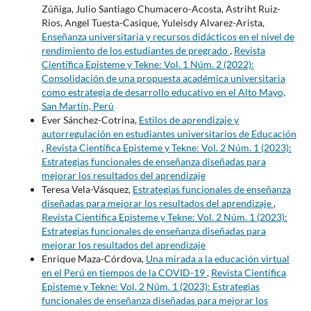
Zúñiga, Julio Santiago Chumacero-Acosta, Astriht Ruiz-
Rios, Angel Tuesta-Casique, Yuleisdy Alvarez-Arista,
Enseñanza universitaria y recursos didácticos en el nivel de
rendimiento de los estudiantes de pregrado
,
Revista
Científica Episteme y Tekne: Vol. 1 Núm. 2 (2022):
Consolidación de una propuesta académica universitaria
como estrategia de desarrollo educativo en el Alto Mayo,
San Martín, Perú
Ever Sánchez-Cotrina,
Estilos de aprendizaje y
autorregulación en estudiantes universitarios de Educación
,
Revista Científica Episteme y Tekne: Vol. 2 Núm. 1 (2023):
Estrategias funcionales de enseñanza diseñadas para
mejorar los resultados del aprendizaje
Teresa Vela-Vásquez,
Estrategias funcionales de enseñanza
diseñadas para mejorar los resultados del aprendizaje
,
Revista Científica Episteme y Tekne: Vol. 2 Núm. 1 (2023):
Estrategias funcionales de enseñanza diseñadas para
mejorar los resultados del aprendizaje
Enrique Maza-Córdova,
Una mirada a la educación virtual
en el Perú en tiempos de la COVID-19
,
Revista Científica
Episteme y Tekne: Vol. 2 Núm. 1 (2023): Estrategias
funcionales de enseñanza diseñadas para mejorar los