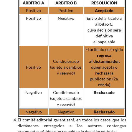
ÁRBITRO A
ÁRBITRO B
RESOLUCIÓN
Positivo
Positivo
Aceptado
Positivo
Negativo
Envío del artículo a
árbitro C
,
cuya decisión será
definitiva
e inapelable
El artículo corregido
regresa
Condicionado
al dictaminador,
Positivo
(sujeto a cambios
quien acepta o
y reenvío)
rechaza la
publicación (2a.
ronda)
Negativo
Condicionado
Rechazado
(sujeto a cambios
y reenvío)
Negativo
Negativo
Rechazado
El comité editorial garantizará, en todos los casos, que los
dictámenes entregados a los autores contengan
argumentos sólidos que respalden la decisión editorial.