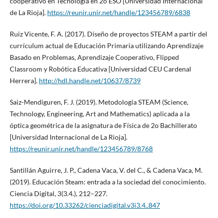
cooperativo en Tecnología en 2o ESO [Universidad Internacional
de La Rioja].
https://reunir.unir.net/handle/123456789/6838
Ruiz Vicente, F. A. (2017). Diseño de proyectos STEAM a partir del
currículum actual de Educación Primaria utilizando Aprendizaje
Basado en Problemas, Aprendizaje Cooperativo, Flipped
Classroom y Robótica Educativa [Universidad CEU Cardenal
Herrera].
http://hdl.handle.net/10637/8739
Saiz-Mendiguren, F. J. (2019). Metodología STEAM (Science,
Technology, Engineering, Art and Mathematics) aplicada a la
óptica geométrica de la asignatura de Física de 2o Bachillerato
[Universidad Internacional de La Rioja].
https://reunir.unir.net/handle/123456789/8768
Santillán Aguirre, J. P., Cadena Vaca, V. del C., & Cadena Vaca, M.
(2019). Educación Steam: entrada a la sociedad del conocimiento.
Ciencia Digital, 3(3.4.), 212–227.
https://doi.org/10.33262/cienciadigital.v3i3.4..847