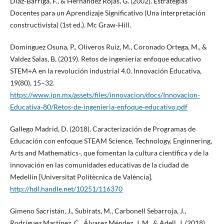
Díaz-Barriga, F., & Hernández Rojas, G. (2002). Estrategias
Docentes para un Aprendizaje Significativo (Una interpretación
constructivista) (1st ed.). Mc Graw-Hill.
Domínguez Osuna, P., Oliveros Ruiz, M., Coronado Ortega, M., &
Valdez Salas, B. (2019). Retos de ingeniería: enfoque educativo
STEM+A en la revolución industrial 4.0. Innovación Educativa,
19(80), 15–32.
https://www.ipn.mx/assets/files/innovacion/docs/Innovacion-
Educativa-80/Retos-de-ingenieria-enfoque-educativo.pdf
Gallego Madrid, D. (2018). Caracterización de Programas de
Educación con enfoque STEAM Science, Technology, Enginnering,
Arts and Mathematics-, que fomentan la cultura científica y de la
innovación en las comunidades educativas de la ciudad de
Medellín [Universitat Politècnica de València].
http://hdl.handle.net/10251/116370
Gimeno Sacristán, J., Subirats, M., Carbonell Sebarroja, J.,
Rodríguez Martínez, C., Álvarez Méndez, J. M., & Adell, J. (2018).