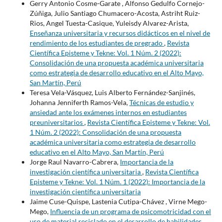
Gerry Antonio Cosme-Garate , Alfonso Gedulfo Cornejo-
Zúñiga, Julio Santiago Chumacero-Acosta, Astriht Ruiz-
Rios, Angel Tuesta-Casique, Yuleisdy Alvarez-Arista,
Enseñanza universitaria y recursos didácticos en el nivel de
rendimiento de los estudiantes de pregrado
,
Revista
Científica Episteme y Tekne: Vol. 1 Núm. 2 (2022):
Consolidación de una propuesta académica universitaria
como estrategia de desarrollo educativo en el Alto Mayo,
San Martín, Perú
Teresa Vela-Vásquez, Luis Alberto Fernández-Sanjinés,
Johanna Jenniferth Ramos-Vela,
Técnicas de estudio y
ansiedad ante los exámenes internos en estudiantes
preuniversitarios
,
Revista Científica Episteme y Tekne: Vol.
1 Núm. 2 (2022): Consolidación de una propuesta
académica universitaria como estrategia de desarrollo
educativo en el Alto Mayo, San Martín, Perú
Jorge Raul Navarro-Cabrera,
Importancia de la
investigación científica universitaria
,
Revista Científica
Episteme y Tekne: Vol. 1 Núm. 1 (2022): Importancia de la
investigación científica universitaria
Jaime Cuse-Quispe, Lastenia Cutipa-Chávez , Virne Mego-
Mego,
Influencia de un programa de psicomotricidad con el
uso de material reciclado en el desarrollo de habilidades