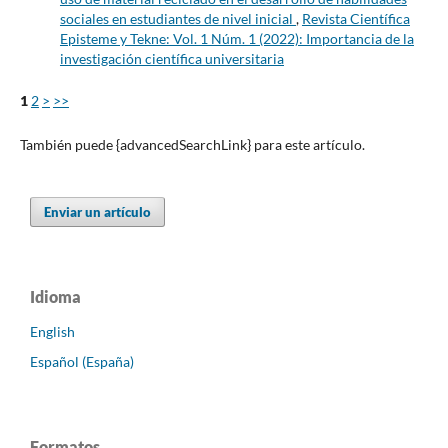
sociales en estudiantes de nivel inicial
,
Revista Científica
Episteme y Tekne: Vol. 1 Núm. 1 (2022): Importancia de la
investigación científica universitaria
1
2
>
>>
También puede {advancedSearchLink} para este artículo.
Enviar un artículo
Idioma
English
Español (España)
Formatos