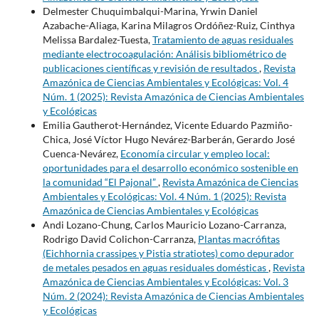
Delmester Chuquimbalqui-Marina, Yrwin Daniel
Azabache-Aliaga, Karina Milagros Ordóñez-Ruiz, Cinthya
Melissa Bardalez-Tuesta,
Tratamiento de aguas residuales
mediante electrocoagulación: Análisis bibliométrico de
publicaciones científicas y revisión de resultados
,
Revista
Amazónica de Ciencias Ambientales y Ecológicas: Vol. 4
Núm. 1 (2025): Revista Amazónica de Ciencias Ambientales
y Ecológicas
Emilia Gautherot-Hernández, Vicente Eduardo Pazmiño-
Chica, José Víctor Hugo Nevárez-Barberán, Gerardo José
Cuenca-Nevárez,
Economía circular y empleo local:
oportunidades para el desarrollo económico sostenible en
la comunidad “El Pajonal”
,
Revista Amazónica de Ciencias
Ambientales y Ecológicas: Vol. 4 Núm. 1 (2025): Revista
Amazónica de Ciencias Ambientales y Ecológicas
Andi Lozano-Chung, Carlos Mauricio Lozano-Carranza,
Rodrigo David Colichon-Carranza,
Plantas macrófitas
(Eichhornia crassipes y Pistia stratiotes) como depurador
de metales pesados en aguas residuales domésticas
,
Revista
Amazónica de Ciencias Ambientales y Ecológicas: Vol. 3
Núm. 2 (2024): Revista Amazónica de Ciencias Ambientales
y Ecológicas