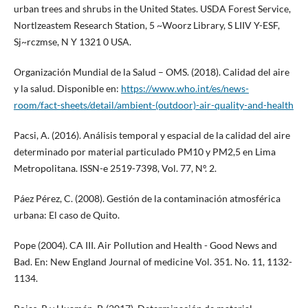
urban trees and shrubs in the United States. USDA Forest Service,
Nortlzeastem Research Station, 5 ~Woorz Library, S LIIV Y-ESF,
Sj~rczmse, N Y 1321 0 USA.
Organización Mundial de la Salud – OMS. (2018). Calidad del aire
y la salud. Disponible en:
https://www.who.int/es/news-
room/fact-sheets/detail/ambient-(outdoor)-air-quality-and-health
Pacsi, A. (2016). Análisis temporal y espacial de la calidad del aire
determinado por material particulado PM10 y PM2,5 en Lima
Metropolitana. ISSN-e 2519-7398, Vol. 77, Nº. 2.
Páez Pérez, C. (2008). Gestión de la contaminación atmosférica
urbana: El caso de Quito.
Pope (2004). CA III. Air Pollution and Health - Good News and
Bad. En: New England Journal of medicine Vol. 351. No. 11, 1132-
1134.