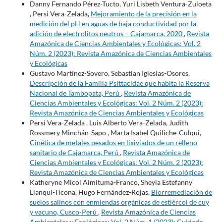
Danny Fernando Pérez-Tucto, Yuri Lisbeth Ventura-Zuloeta
, Persi Vera-Zelada,
Mejoramiento de la precisión en la
medición del pH en aguas de baja conductividad por la
adición de electrolitos neutros – Cajamarca, 2020
,
Revista
Amazónica de Ciencias Ambientales y Ecológicas: Vol. 2
Núm. 2 (2023): Revista Amazónica de Ciencias Ambientales
y Ecológicas
Gustavo Martínez-Sovero, Sebastian Iglesias-Osores,
Descripción de la Familia Psittacidae que habita la Reserva
Nacional de Tambopata, Perú
,
Revista Amazónica de
Ciencias Ambientales y Ecológicas: Vol. 2 Núm. 2 (2023):
Revista Amazónica de Ciencias Ambientales y Ecológicas
Persi Vera-Zelada , Luis Alberto Vera-Zelada, Judith
Rossmery Minchán-Sapo , Marta Isabel Quiliche-Culqui,
Cinética de metales pesados en lixiviados de un relleno
sanitario de Cajamarca, Perú
,
Revista Amazónica de
Ciencias Ambientales y Ecológicas: Vol. 2 Núm. 2 (2023):
Revista Amazónica de Ciencias Ambientales y Ecológicas
Katheryne Micol Aimituma-Franco, Sheyla Estefanny
Llanqui-Ticona, Hugo Fernández-Rojas,
Biorremediación de
suelos salinos con enmiendas orgánicas de estiércol de cuy
y vacuno, Cusco-Perú
,
Revista Amazónica de Ciencias
Ambientales y Ecológicas: Vol. 2 Núm. 1 (2023): Cuidado