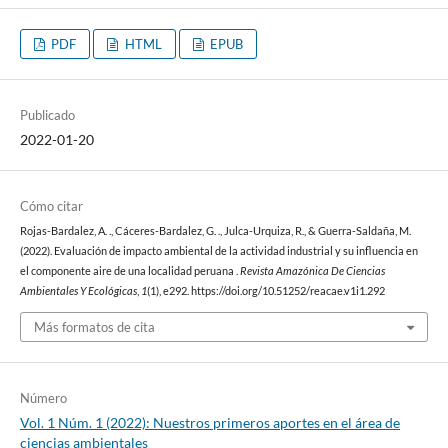
PDF
HTML
EPUB
Publicado
2022-01-20
Cómo citar
Rojas-Bardalez, A. ., Cáceres-Bardalez, G. ., Julca-Urquiza, R., & Guerra-Saldaña, M.
(2022). Evaluación de impacto ambiental de la actividad industrial y su influencia en
el componente aire de una localidad peruana .
Revista Amazónica De Ciencias
Ambientales Y Ecológicas
,
1
(1), e292. https://doi.org/10.51252/reacae.v1i1.292
Más formatos de cita
Número
Vol. 1 Núm. 1 (2022): Nuestros primeros aportes en el área de
ciencias ambientales