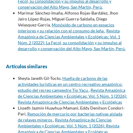
Fecol, su consolidación y su impulso al desarrollo y
conservación del Alto Mayo, San Martín, Perú.
Marimar Sánchez-Imaña, Alfonso Rojas-Bardález, Jhon
Jairo López-Rojas, Miguel Guerra-Saldaña, Diego
Velasquez-Garcia,
Monóxido de carbono en espacios
interiores y su relación con el consumo de leña
,
Revista
Amazónica de Ciencias Ambientales y Ecológicas: Vol. 1
Núm. 2 (2022): La Fecol, su consolidación y su impulso al
desarrollo y conservación del Alto Mayo, San Martín, Perú.
Artículos similares
Sheyla Janeth Gil-Tocto,
Huella de carbono de las
actividades turísticas en un centro recreativo amazónico:
estudio del recreo campestre Tío Yacu
,
Revista Amazónica
de Ciencias Ambientales y Ecológicas: Vol. 5 Núm. 1 (2026):
Revista Amazónica de Ciencias Ambientales y Ecológicas
Lisseth Jazmin Huayhua-Mamani, Eddy Denilson Condori-
Pari,
Remoción de mercurio por bacterias nativas aislada
de relaves mineros
,
Revista Amazónica de Ciencias
Ambientales y Ecológicas: Vol. 5 Núm. 1 (2026): Revista
Amazónica de Ciencias Ambientales y Ecológicas