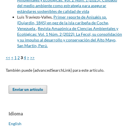
del medio ambiente como estrategia para asegurar
estándares sostenibles de calidad de vida
Luis Traviezo-Valles,
Primer reporte de Anisakis sp.
(Dujardin, 1845) en pez de la isla caribeña de Coche,
Venezuela
,
Revista Amazónica de Ciencias Ambientales y
Ecológicas: Vol. 1 Núm. 2 (2022): La Fecol, su consolidación
y su impulso al desarrollo y conservación del Alto Mayo,
San Martín, Perú.
<<
<
1
2
3
4
>
>>
También puede {advancedSearchLink} para este artículo.
Enviar un artículo
Idioma
English