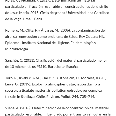
Rojas, R y Huamán, P. (2017). Determinación de material
particulado en fracción respirable en construcciones del distrito
de Jesús María, 2015. (Tesis de grado). Universidad Inca Garcilaso
de la Vega. Lima – Perú.
Romero, M., Olite, F. y Álvarez, M. (2006). La contaminación del
aire: su repercusión como problema de Salud. Rev Cubana Hig
Epidemol. Instituto Nacional de Higiene, Epidemiología y
Microbiología.
Sanchéz, C. (2011). Clasificación del material particulado menor
de 10 micrometros PM10. Barcelona- España.
Toro, R., Kvaki´c, A.M., Klai´c, Z.B., Koraˇcin, D., Morales, R.G.E.,
Leiva, G., (2019). Exploring atmospheric stagnation during a
severe particulate matter air pollution episode over complex
terrain in Santiago, Chile. Environ. Pollut. 244, 705–714.
Viena, A. (2018). Determinación de la concentración del material
particulado respirable, influenciado por el tránsito vehicular, en la