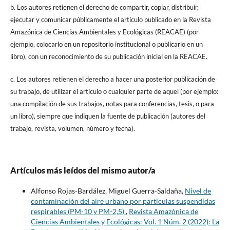
b. Los autores retienen el derecho de compartir, copiar, distribuir,
ejecutar y comunicar públicamente el articulo publicado en la Revista
Amazónica de Ciencias Ambientales y Ecológicas (REACAE) (por
ejemplo, colocarlo en un repositorio institucional o publicarlo en un
libro), con un reconocimiento de su publicación inicial en la REACAE.
c. Los autores retienen el derecho a hacer una posterior publicación de
su trabajo, de utilizar el artículo o cualquier parte de aquel (por ejemplo:
una compilación de sus trabajos, notas para conferencias, tesis, o para
un libro), siempre que indiquen la fuente de publicación (autores del
trabajo, revista, volumen, número y fecha).
Artículos más leídos del mismo autor/a
Alfonso Rojas-Bardález, Miguel Guerra-Saldaña,
Nivel de
contaminación del aire urbano por partículas suspendidas
respirables (PM-10 y PM-2,5)
,
Revista Amazónica de
Ciencias Ambientales y Ecológicas: Vol. 1 Núm. 2 (2022): La