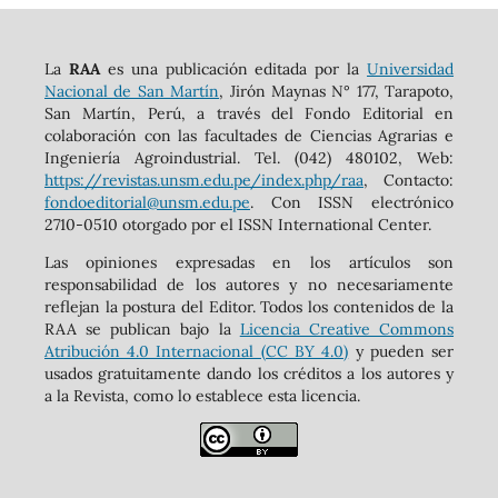
La
RAA
es una publicación editada por la
Universidad
Nacional de San Martín
, Jirón Maynas N° 177, Tarapoto,
San Martín, Perú, a través del Fondo Editorial en
colaboración con las facultades de Ciencias Agrarias e
Ingeniería Agroindustrial. Tel. (042) 480102, Web:
https://revistas.unsm.edu.pe/index.php/raa
, Contacto:
fondoeditorial@unsm.edu.pe
. Con ISSN electrónico
2710-0510 otorgado por el ISSN International Center.
Las opiniones expresadas en los artículos son
responsabilidad de los autores y no necesariamente
reflejan la postura del Editor. Todos los contenidos de la
RAA se publican bajo la
Licencia Creative Commons
Atribución 4.0 Internacional (CC BY 4.0)
y pueden ser
usados gratuitamente dando los créditos a los autores y
a la Revista, como lo establece esta licencia.