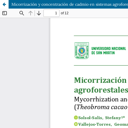
Micorrización y concentración de cadmio en sistemas agrofore