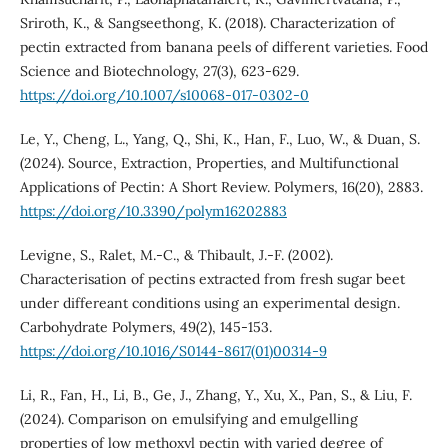
Sriroth, K., & Sangseethong, K. (2018). Characterization of
pectin extracted from banana peels of different varieties. Food
Science and Biotechnology, 27(3), 623-629.
https://doi.org/10.1007/s10068-017-0302-0
Le, Y., Cheng, L., Yang, Q., Shi, K., Han, F., Luo, W., & Duan, S.
(2024). Source, Extraction, Properties, and Multifunctional
Applications of Pectin: A Short Review. Polymers, 16(20), 2883.
https://doi.org/10.3390/polym16202883
Levigne, S., Ralet, M.-C., & Thibault, J.-F. (2002).
Characterisation of pectins extracted from fresh sugar beet
under differeant conditions using an experimental design.
Carbohydrate Polymers, 49(2), 145-153.
https://doi.org/10.1016/S0144-8617(01)00314-9
Li, R., Fan, H., Li, B., Ge, J., Zhang, Y., Xu, X., Pan, S., & Liu, F.
(2024). Comparison on emulsifying and emulgelling
properties of low methoxyl pectin with varied degree of