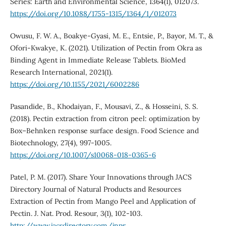
Series: Earth and Environmental Science, 1364(1), 012073.
https://doi.org/10.1088/1755-1315/1364/1/012073
Owusu, F. W. A., Boakye-Gyasi, M. E., Entsie, P., Bayor, M. T., &
Ofori-Kwakye, K. (2021). Utilization of Pectin from Okra as
Binding Agent in Immediate Release Tablets. BioMed
Research International, 2021(1).
https://doi.org/10.1155/2021/6002286
Pasandide, B., Khodaiyan, F., Mousavi, Z., & Hosseini, S. S.
(2018). Pectin extraction from citron peel: optimization by
Box–Behnken response surface design. Food Science and
Biotechnology, 27(4), 997-1005.
https://doi.org/10.1007/s10068-018-0365-6
Patel, P. M. (2017). Share Your Innovations through JACS
Directory Journal of Natural Products and Resources
Extraction of Pectin from Mango Peel and Application of
Pectin. J. Nat. Prod. Resour, 3(1), 102-103.
http://www.jacsdirectory.com/jnpr