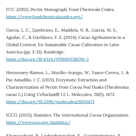
FCC. (2012). Pectin Monograph. Food Chemicals Codex.
https://www.foodchemicalscodex.org/
García, L. C., Zambrano, E., Maddela, N. R., García, M. S.,
Aguilar, C., & Gavilánez, F. Z. (2024). Cacao Agribusiness in a
Global Context. En Sustainable Cacao Cultivation in Latin
America (pp. 3-15). Routledge.
https://doi.org/10.4324/9781003381761-2
Hennessey-Ramos, L., Murillo-Arango, W., Vasco-Correa, J., &
Paz Astudillo, I. C. (2021). Enzymatic Extraction and
Characterization of Pectin from Cocoa Pod Husks (Theobroma
cacao L.) Using Celluclast® 1.5 L. Molecules, 26(5), 1473.
https://doi.org/10.3390/molecules26051473
ICCO. (2025). Statistics. The International Cocoa Organization.
https://www.icco.org/statistics/
Khamsucharit, P., Laohaphatanalert, K., Gavinlertvatana, P.,