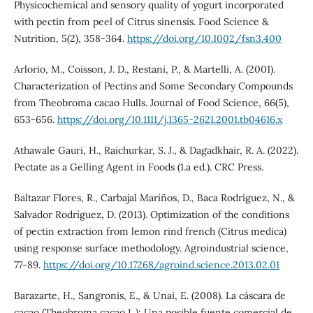
Physicochemical and sensory quality of yogurt incorporated
with pectin from peel of Citrus sinensis. Food Science &
Nutrition, 5(2), 358-364.
https://doi.org/10.1002/fsn3.400
Arlorio, M., Coisson, J. D., Restani, P., & Martelli, A. (2001).
Characterization of Pectins and Some Secondary Compounds
from Theobroma cacao Hulls. Journal of Food Science, 66(5),
653-656.
https://doi.org/10.1111/j.1365-2621.2001.tb04616.x
Athawale Gauri, H., Raichurkar, S. J., & Dagadkhair, R. A. (2022).
Pectate as a Gelling Agent in Foods (1.a ed.). CRC Press.
Baltazar Flores, R., Carbajal Mariños, D., Baca Rodríguez, N., &
Salvador Rodríguez, D. (2013). Optimization of the conditions
of pectin extraction from lemon rind french (Citrus medica)
using response surface methodology. Agroindustrial science,
77-89.
https://doi.org/10.17268/agroind.science.2013.02.01
Barazarte, H., Sangronis, E., & Unai, E. (2008). La cáscara de
cacao (Theobroma cacao L.): Una posible fuente comercial de