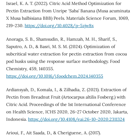
Israel, K. A. T. (2022). Citric Acid Method Optimization for
Pectin Extraction from Unripe ‘Saba’ Banana (Musa acuminata
X Musa balbisiana BBB) Peels. Materials Science Forum, 1069,
219-230.
https://doi.org/10.4028/p-5zjw8x
Anoraga, S. B., Shamsudin, R., Hamzah, M. H., Sharif, S.,
Saputro, A. D., & Basri, M. S. M. (2024). Optimization of
subcritical water extraction for pectin extraction from cocoa
pod husks using the response surface methodology. Food
Chemistry, 459, 140355.
https://doi.org/10.1016/j.foodchem.2024.140355
Ardiansyah, D., Komala, I., & Zilhadia, Z. (2021). Extraction of
Pectin from Breadnut Fruit (Artocarpus altilis Fosberg.) with
Citric Acid. Proceedings of the 1st International Conference
on Health Science, ICHS 2020, 26-27 October 2020, Jakarta,
Indonesia.
https://doi.org/10.4108/eai.26-10-2020.2311324
Arioui, F., Ait Saada, D., & Cheriguene, A. (2017).