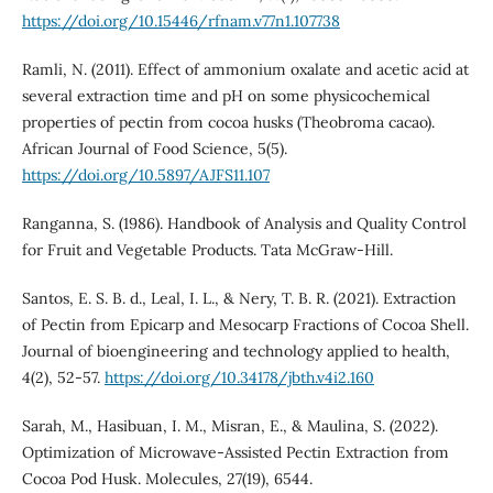
https://doi.org/10.15446/rfnam.v77n1.107738
Ramli, N. (2011). Effect of ammonium oxalate and acetic acid at
several extraction time and pH on some physicochemical
properties of pectin from cocoa husks (Theobroma cacao).
African Journal of Food Science, 5(5).
https://doi.org/10.5897/AJFS11.107
Ranganna, S. (1986). Handbook of Analysis and Quality Control
for Fruit and Vegetable Products. Tata McGraw-Hill.
Santos, E. S. B. d., Leal, I. L., & Nery, T. B. R. (2021). Extraction
of Pectin from Epicarp and Mesocarp Fractions of Cocoa Shell.
Journal of bioengineering and technology applied to health,
4(2), 52-57.
https://doi.org/10.34178/jbth.v4i2.160
Sarah, M., Hasibuan, I. M., Misran, E., & Maulina, S. (2022).
Optimization of Microwave-Assisted Pectin Extraction from
Cocoa Pod Husk. Molecules, 27(19), 6544.