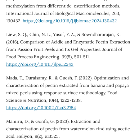
methoxylation from different de-esterification methods.
International Journal of Biological Macromolecules, 263,
130432.
https://doi.org/10.1016/j.ijbiomac.2024.130432
Liew, S. Q., Chin, N. L., Yusof, Y. A., & Sowndhararajan, K.
(2016). Comparison of Acidic and Enzymatic Pectin Extraction
from Passion Fruit Peels and Its Gel Properties. Journal of
Food Process Engineering, 39(5), 501-511.
https://doi.org/10.1111/jfpe.12243
Mada, T., Duraisamy, R., & Guesh, F. (2022). Optimization and
characterization of pectin extracted from banana and papaya
mixed peels using response surface methodology. Food
Science & Nutrition, 10(4), 1222-1238.
https://doi.org/10.1002/fsn3.2754
Mamiru, D., & Gonfa, G. (2023). Extraction and
characterization of pectin from watermelon rind using acetic
acid. Heliyon, 9(2), e13525.