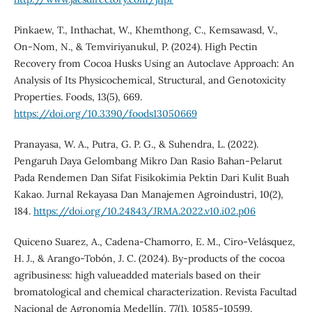
Pinkaew, T., Inthachat, W., Khemthong, C., Kemsawasd, V.,
On-Nom, N., & Temviriyanukul, P. (2024). High Pectin
Recovery from Cocoa Husks Using an Autoclave Approach: An
Analysis of Its Physicochemical, Structural, and Genotoxicity
Properties. Foods, 13(5), 669.
https://doi.org/10.3390/foods13050669
Pranayasa, W. A., Putra, G. P. G., & Suhendra, L. (2022).
Pengaruh Daya Gelombang Mikro Dan Rasio Bahan-Pelarut
Pada Rendemen Dan Sifat Fisikokimia Pektin Dari Kulit Buah
Kakao. Jurnal Rekayasa Dan Manajemen Agroindustri, 10(2),
184.
https://doi.org/10.24843/JRMA.2022.v10.i02.p06
Quiceno Suarez, A., Cadena-Chamorro, E. M., Ciro-Velásquez,
H. J., & Arango-Tobón, J. C. (2024). By-products of the cocoa
agribusiness: high valueadded materials based on their
bromatological and chemical characterization. Revista Facultad
Nacional de Agronomía Medellín, 77(1), 10585-10599.