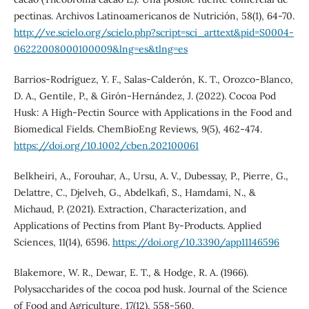
pectinas. Archivos Latinoamericanos de Nutrición, 58(1), 64-70.
http://ve.scielo.org/scielo.php?script=sci_arttext&pid=S0004-
06222008000100009&lng=es&tlng=es
Barrios‐Rodríguez, Y. F., Salas‐Calderón, K. T., Orozco‐Blanco,
D. A., Gentile, P., & Girón‐Hernández, J. (2022). Cocoa Pod
Husk: A High‐Pectin Source with Applications in the Food and
Biomedical Fields. ChemBioEng Reviews, 9(5), 462-474.
https://doi.org/10.1002/cben.202100061
Belkheiri, A., Forouhar, A., Ursu, A. V., Dubessay, P., Pierre, G.,
Delattre, C., Djelveh, G., Abdelkafi, S., Hamdami, N., &
Michaud, P. (2021). Extraction, Characterization, and
Applications of Pectins from Plant By-Products. Applied
Sciences, 11(14), 6596.
https://doi.org/10.3390/app11146596
Blakemore, W. R., Dewar, E. T., & Hodge, R. A. (1966).
Polysaccharides of the cocoa pod husk. Journal of the Science
of Food and Agriculture, 17(12), 558-560.