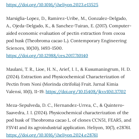
https://doi.org/10.1016/j.heliyon.2023.e13525
Marsiglia-Lopez, D., Ramirez-Uribe, M., Gonzalez-Delgado,
A., Ojeda-Delgado, K., & Sanchez-Tuiran, E. (2017). Computer-
aided economic evaluation of pectin extraction from cocoa
pod husk (Theobroma cacao L.). Contemporary Engineering
Sciences, 10(30), 1493-1500.
https://doi.org/10.12988/ces.2017.710140
Maulani, T. R., Lioe, H. N., Arief, I. I., & Kusumaningrum, H. D.
(2024). Extraction and Physicochemical Characterization of
Pectin from Noni (Morinda citrifolia) Fruit. Jurnal Kimia
Valensi, 10(1), 11-19.
https://doi.org/10.15408/jkv.v10i1.37702
Meza-Sepulveda, D. C., Hernandez-Urrea, C., & Quintero-
Saavedra, J. I. (2024). Physicochemical characterization of the
pod husk of Theobroma cacao L. of clones CCN51, FEAR5, and
FSV41 and its agroindustrial application. Heliyon, 10(7), e28761.
https://doi.org/10.1016/j.heliyon.2024.e28761