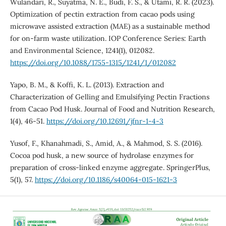
Wulandari, R., Suyatma, N. E., Budi, F. S., & Utami, R. R. (2023).
Optimization of pectin extraction from cacao pods using
microwave assisted extraction (MAE) as a sustainable method
for on-farm waste utilization. IOP Conference Series: Earth
and Environmental Science, 1241(1), 012082.
https://doi.org/10.1088/1755-1315/1241/1/012082
Yapo, B. M., & Koffi, K. L. (2013). Extraction and
Characterization of Gelling and Emulsifying Pectin Fractions
from Cacao Pod Husk. Journal of Food and Nutrition Research,
1(4), 46-51.
https://doi.org/10.12691/jfnr-1-4-3
Yusof, F., Khanahmadi, S., Amid, A., & Mahmod, S. S. (2016).
Cocoa pod husk, a new source of hydrolase enzymes for
preparation of cross-linked enzyme aggregate. SpringerPlus,
5(1), 57.
https://doi.org/10.1186/s40064-015-1621-3