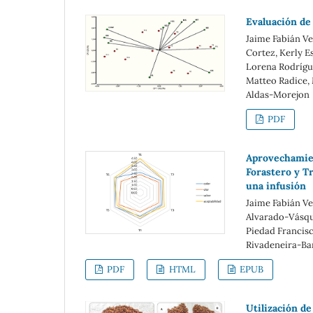
Evaluación de 
Jaime Fabián V
Cortez, Kerly 
Lorena Rodrígue
Matteo Radice, 
Aldas-Morejon
PDF
Aprovechamien
Forastero y Tr
una infusión
Jaime Fabián V
Alvarado-Vásqu
Piedad Francisc
Rivadeneira-Ba
PDF
HTML
EPUB
Utilización de