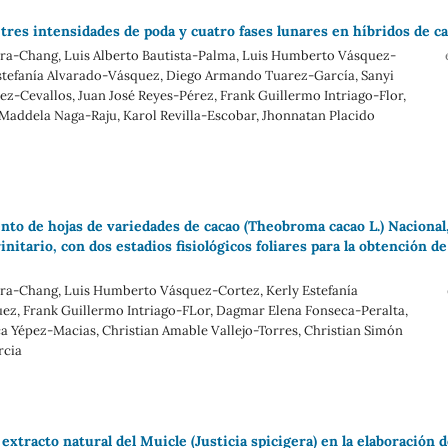
tres intensidades de poda y cuatro fases lunares en híbridos de c
era-Chang, Luis Alberto Bautista-Palma, Luis Humberto Vásquez-
Estefanía Alvarado-Vásquez, Diego Armando Tuarez-García, Sanyi
z-Cevallos, Juan José Reyes-Pérez, Frank Guillermo Intriago-Flor,
Maddela Naga-Raju, Karol Revilla-Escobar, Jhonnatan Placido
to de hojas de variedades de cacao (Theobroma cacao L.) Nacional
initario, con dos estadios fisiológicos foliares para la obtención de
era-Chang, Luis Humberto Vásquez-Cortez, Kerly Estefanía
ez, Frank Guillermo Intriago-FLor, Dagmar Elena Fonseca-Peralta,
a Yépez-Macias, Christian Amable Vallejo-Torres, Christian Simón
rcia
 extracto natural del Muicle (Justicia spicigera) en la elaboración 