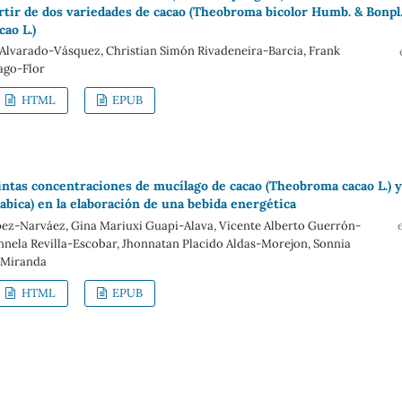
artir de dos variedades de cacao (Theobroma bicolor Humb. & Bonpl.
ao L.)
 Alvarado-Vásquez, Christian Simón Rivadeneira-Barcia, Frank
ago-Flor
HTML
EPUB
tintas concentraciones de mucílago de cacao (Theobroma cacao L.) y
rabica) en la elaboración de una bebida energética
pez-Narváez, Gina Mariuxi Guapi-Alava, Vicente Alberto Guerrón-
nnela Revilla-Escobar, Jhonnatan Placido Aldas-Morejon, Sonnia
-Miranda
HTML
EPUB