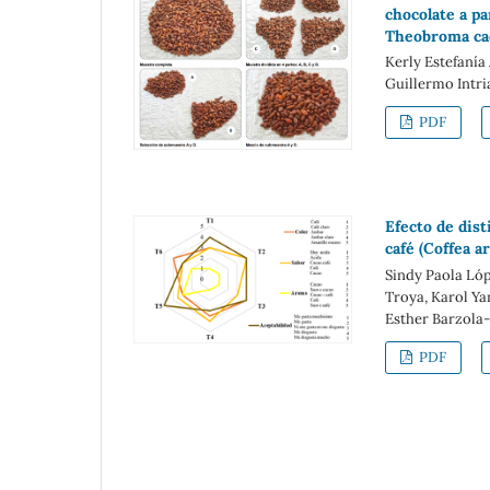
chocolate a p
Theobroma cac
Kerly Estefanía
Guillermo Intri
PDF
Efecto de dis
café (Coffea a
Sindy Paola Ló
Troya, Karol Ya
Esther Barzola
PDF