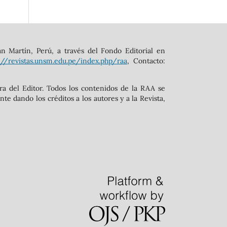
an Martín, Perú, a través del Fondo Editorial en
://revistas.unsm.edu.pe/index.php/raa
, Contacto:
ura del Editor. Todos los contenidos de la RAA se
e dando los créditos a los autores y a la Revista,