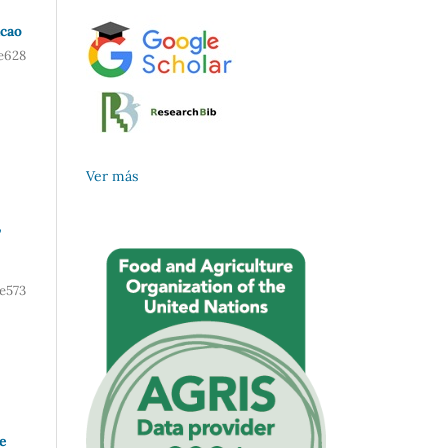
acao
e628
Ver más
,
e573
de