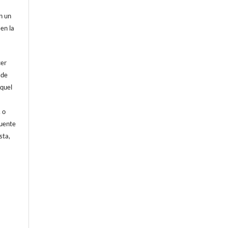
on un
 en la
cer
 de
aquel
, o
fuente
sta,