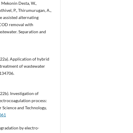
, Mekonin Desta, W.,
thivel, P., Thirumurugan, A.,
e assisted alternating
d COD removal with
astewater. Separation and
2022a). Application of hybrid
 treatment of wastewater
 134706.
022b). Investigation of
lectrocoagulation process:
er Science and Technology,
.061
egradation by electro-