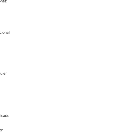
óñez-
cional
e
uier
licado
or