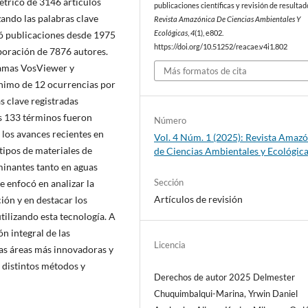
métrico de 3146 artículos
publicaciones científicas y revisión de resultad
izando las palabras clave
Revista Amazónica De Ciencias Ambientales Y
Ecológicas
,
4
(1), e802.
có publicaciones desde 1975
https://doi.org/10.51252/reacae.v4i1.802
aboración de 7876 autores.
gramas VosViewer y
Más formatos de cita
ínimo de 12 ocurrencias por
s clave registradas
s 133 términos fueron
Número
 los avances recientes en
Vol. 4 Núm. 1 (2025): Revista Amaz
tipos de materiales de
de Ciencias Ambientales y Ecológic
aminantes tanto en aguas
Sección
e enfocó en analizar la
Artículos de revisión
ión y en destacar los
ilizando esta tecnología. A
ón integral de las
Licencia
 las áreas más innovadoras y
 distintos métodos y
Derechos de autor 2025 Delmester
Chuquimbalqui-Marina, Yrwin Daniel