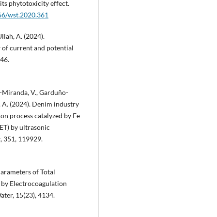
its phytotoxicity effect.
166/wst.2020.361
Ullah, A. (2024).
 of current and potential
46.
ez-Miranda, V., Garduño-
. A. (2024). Denim industry
on process catalyzed by Fe
ET) by ultrasonic
, 351, 119929.
 Parameters of Total
by Electrocoagulation
ter, 15(23), 4134.