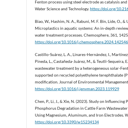
Fenton process using steel electrode as catalysis and 
Water Science and Technology.
https://doi.org/10.2
Biao, W., Hashim, N. A., Rabuni, M. F. Bin, Lide, O., & 
Microplastics in aquatic systems: An in-depth review
water treatment processes. Chemosphere, 361, 1425
https://doi.org/10.1016/j.chemosphere.2024.142546
Castillo-Suárez, L. A., Linares-Hernández, I., Martín
Pineda, L., Castañeda-Juárez, M., & Teutli-Sequeira, E
wastewater treatment by a heterogeneous solar-Fent
supported on recycled polyethylene terephthalate (P
modification. Journal of Environmental Management
https://doi.org/10.1016/j.jenvman.2023.119929
Chen, P., Li, J., & Xie, N. (2023). Study on Influencing
Phosphorus Degradation in Cattle Farm Wastewater 
Using Magnesium, Aluminum, and Iron Electrodes. Wa
https://doi.org/10.3390/w15234134