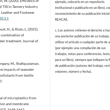
, W. (2020). Efficiency of
ejemplo, colocarlo en un repositorio
 TSS in Tannery Industry
institucional o publicarlo en un libro), c
. Leather and Footwear
reconocimiento de su publicación inicial
20.3.1
REACAE.
ust, H., & Rizzo, L. (2021).
c. Los autores retienen el derecho a ha
s combination of
una posterior publicación de su trabajo,
ter treatment. Journal of
utilizar el artículo o cualquier parte de 
(por ejemplo: una compilación de sus
trabajos, notas para conferencias, tesis
para un libro), siempre que indiquen la 
Sergany, M., Shafiquzzaman,
de publicación (autores del trabajo, revi
 the impacts of seawater
volumen, número y fecha).
pollutants from textile
7.
val of microplastics from
ation and membrane
84(7), 1648-1662.