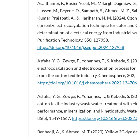
Asaithambi, P., Busier Yesuf, M., Milargh Dagmiaw, S.
Hussen, M., Beyene, D., Sampath, S., Ahmed, M. Z., Sak
Kumar Prajapati, A., & Hariharan, N. M. (2024). Ozon
current-electrocoagulation technique for color an
determination of electrical energy from industrial w
Purification Technology, 350, 127958.
https://doi.org/10.1016/j.seppur.2024.127958
Asfaha, Y. G., Zewge, F., Yohannes, T., & Kebede, S. (
electrocoagulation and electrooxidation process for
from the cotton textile industry. Chemosphere, 302,
https://doi.org/10.1016/j.chemosphere.2022.134706
Asfaha, Y. G., Zewge, F., Yohannes, T., & Kebede, S. (2
cotton textile industry wastewater treatment with e
performance, mineralization, and kinetic study. Wat
85(5), 1549-1567.
https://doi.org/10.2166/wst.2022
Benhadji, A., & Ahmed, M. T. (2020). Yellow 2G dye d