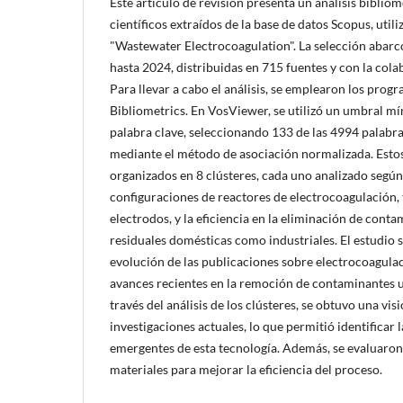
Este artículo de revisión presenta un análisis biblio
científicos extraídos de la base de datos Scopus, util
"Wastewater Electrocoagulation". La selección abar
hasta 2024, distribuidas en 715 fuentes y con la col
Para llevar a cabo el análisis, se emplearon los pro
Bibliometrics. En VosViewer, se utilizó un umbral m
palabra clave, seleccionando 133 de las 4994 palabra
mediante el método de asociación normalizada. Esto
organizados en 8 clústeres, cada uno analizado según
configuraciones de reactores de electrocoagulación, 
electrodos, y la eficiencia en la eliminación de cont
residuales domésticas como industriales. El estudio s
evolución de las publicaciones sobre electrocoagulac
avances recientes en la remoción de contaminantes ut
través del análisis de los clústeres, se obtuvo una visi
investigaciones actuales, lo que permitió identificar
emergentes de esta tecnología. Además, se evaluaron
materiales para mejorar la eficiencia del proceso.