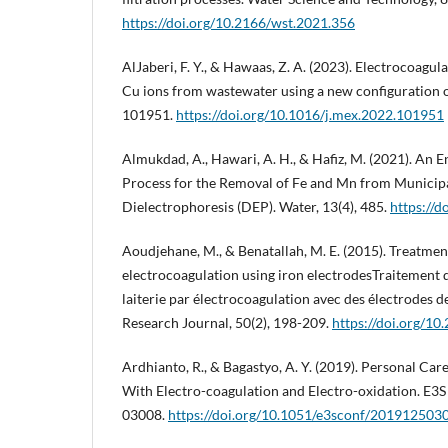
https://doi.org/10.2166/wst.2021.356
AlJaberi, F. Y., & Hawaas, Z. A. (2023). Electrocoagul
Cu ions from wastewater using a new configuration o
101951.
https://doi.org/10.1016/j.mex.2022.101951
Almukdad, A., Hawari, A. H., & Hafiz, M. (2021). An
Process for the Removal of Fe and Mn from Municip
Dielectrophoresis (DEP). Water, 13(4), 485.
https://
Aoudjehane, M., & Benatallah, M. E. (2015). Treatmen
electrocoagulation using iron electrodesTraitement 
laiterie par électrocoagulation avec des électrodes d
Research Journal, 50(2), 198-209.
https://doi.org/1
Ardhianto, R., & Bagastyo, A. Y. (2019). Personal C
With Electro-coagulation and Electro-oxidation. E3
03008.
https://doi.org/10.1051/e3sconf/201912503