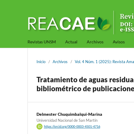
Revistas UNSM
Actual
Archivos
Avisos
Inicio
/
Archivos
/
Vol. 4 Núm. 1 (2025): Revista Ama
Tratamiento de aguas residua
bibliométrico de publicaciones
Delmester Chuquimbalqui-Marina
Universidad Nacional de San Martín
https://orcid.org/0000-0003-4501-4716