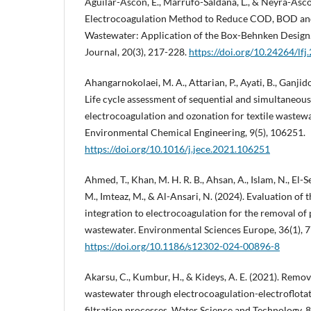
Aguilar-Ascon, E., Marrufo-Saldana, L., & Neyra-Ascon
Electrocoagulation Method to Reduce COD, BOD and
Wastewater: Application of the Box-Behnken Design
Journal, 20(3), 217-228.
https://doi.org/10.24264/lfj.
Ahangarnokolaei, M. A., Attarian, P., Ayati, B., Ganjido
Life cycle assessment of sequential and simultaneou
electrocoagulation and ozonation for textile wastewa
Environmental Chemical Engineering, 9(5), 106251.
https://doi.org/10.1016/j.jece.2021.106251
Ahmed, T., Khan, M. H. R. B., Ahsan, A., Islam, N., El-
M., Imteaz, M., & Al-Ansari, N. (2024). Evaluation of
integration to electrocoagulation for the removal of 
wastewater. Environmental Sciences Europe, 36(1), 7
https://doi.org/10.1186/s12302-024-00896-8
Akarsu, C., Kumbur, H., & Kideys, A. E. (2021). Remo
wastewater through electrocoagulation-electroflot
filtration processes. Water Science and Technology, 