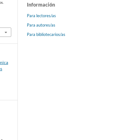
os.
Información
Para lectores/as
Para autores/as
Para bibliotecarios/as
ónica
as