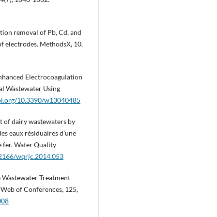
ation removal of Pb, Cd, and
f electrodes. MethodsX, 10,
 Enhanced Electrocoagulation
al Wastewater Using
doi.org/10.3390/w13040485
t of dairy wastewaters by
des eaux résiduaires d’une
e fer. Water Quality
0.2166/wqrjc.2014.053
are Wastewater Treatment
S Web of Conferences, 125,
008