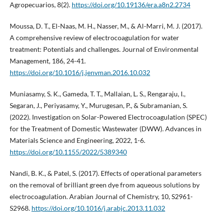
Agropecuarios, 8(2).
https://doi.org/10.19136/era.a8n2.2734
Moussa, D. T., El-Naas, M. H., Nasser, M., & Al-Marri, M. J. (2017).
A comprehensive review of electrocoagulation for water
treatment: Potentials and challenges. Journal of Environmental
Management, 186, 24-41.
https://doi.org/10.1016/j.jenvman.2016.10.032
Muniasamy, S. K., Gameda, T. T., Mallaian, L. S., Rengaraju, I.,
Segaran, J., Periyasamy, Y., Murugesan, P., & Subramanian, S.
(2022). Investigation on Solar-Powered Electrocoagulation (SPEC)
for the Treatment of Domestic Wastewater (DWW). Advances in
Materials Science and Engineering, 2022, 1-6.
https://doi.org/10.1155/2022/5389340
Nandi, B. K., & Patel, S. (2017). Effects of operational parameters
on the removal of brilliant green dye from aqueous solutions by
electrocoagulation. Arabian Journal of Chemistry, 10, S2961-
S2968.
https://doi.org/10.1016/j.arabjc.2013.11.032