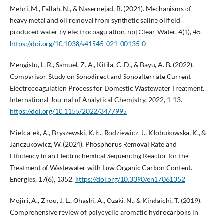
Mehri, M., Fallah, N., & Nasernejad, B. (2021). Mechanisms of
heavy metal and oil removal from synthetic saline oilfield
produced water by electrocoagulation. npj Clean Water, 4(1), 45.
https://doi.org/10.1038/s41545-021-00135-0
Mengistu, L. R., Samuel, Z. A., Kitila, C. D., & Bayu, A. B. (2022).
Comparison Study on Sonodirect and Sonoalternate Current
Electrocoagulation Process for Domestic Wastewater Treatment.
International Journal of Analytical Chemistry, 2022, 1-13.
https://doi.org/10.1155/2022/3477995
Mielcarek, A., Bryszewski, K. Ł., Rodziewicz, J., Kłobukowska, K., &
Janczukowicz, W. (2024). Phosphorus Removal Rate and
Efficiency in an Electrochemical Sequencing Reactor for the
Treatment of Wastewater with Low Organic Carbon Content.
Energies, 17(6), 1352.
https://doi.org/10.3390/en17061352
Mojiri, A., Zhou, J. L., Ohashi, A., Ozaki, N., & Kindaichi, T. (2019).
Comprehensive review of polycyclic aromatic hydrocarbons in