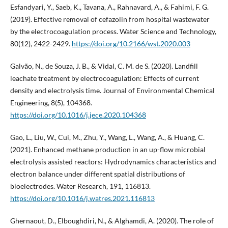
Esfandyari, Y., Saeb, K., Tavana, A., Rahnavard, A., & Fahimi, F. G.
(2019). Effective removal of cefazolin from hospital wastewater
by the electrocoagulation process. Water Science and Technology,
80(12), 2422-2429.
https://doi.org/10.2166/wst.2020.003
Galvão, N., de Souza, J. B., & Vidal, C. M. de S. (2020). Landfill
leachate treatment by electrocoagulation: Effects of current
density and electrolysis time. Journal of Environmental Chemical
Engineering, 8(5), 104368.
https://doi.org/10.1016/j.jece.2020.104368
Gao, L., Liu, W., Cui, M., Zhu, Y., Wang, L., Wang, A., & Huang, C.
(2021). Enhanced methane production in an up-flow microbial
electrolysis assisted reactors: Hydrodynamics characteristics and
electron balance under different spatial distributions of
bioelectrodes. Water Research, 191, 116813.
https://doi.org/10.1016/j.watres.2021.116813
Ghernaout, D., Elboughdiri, N., & Alghamdi, A. (2020). The role of