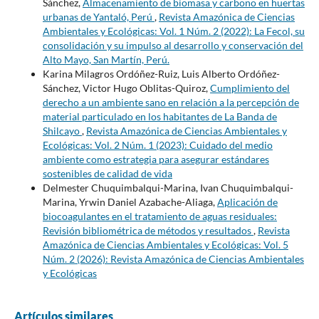
Sánchez,
Almacenamiento de biomasa y carbono en huertas
urbanas de Yantaló, Perú
,
Revista Amazónica de Ciencias
Ambientales y Ecológicas: Vol. 1 Núm. 2 (2022): La Fecol, su
consolidación y su impulso al desarrollo y conservación del
Alto Mayo, San Martín, Perú.
Karina Milagros Ordóñez-Ruiz, Luis Alberto Ordóñez-
Sánchez, Victor Hugo Oblitas-Quiroz,
Cumplimiento del
derecho a un ambiente sano en relación a la percepción de
material particulado en los habitantes de La Banda de
Shilcayo
,
Revista Amazónica de Ciencias Ambientales y
Ecológicas: Vol. 2 Núm. 1 (2023): Cuidado del medio
ambiente como estrategia para asegurar estándares
sostenibles de calidad de vida
Delmester Chuquimbalqui-Marina, Ivan Chuquimbalqui-
Marina, Yrwin Daniel Azabache-Aliaga,
Aplicación de
biocoagulantes en el tratamiento de aguas residuales:
Revisión bibliométrica de métodos y resultados
,
Revista
Amazónica de Ciencias Ambientales y Ecológicas: Vol. 5
Núm. 2 (2026): Revista Amazónica de Ciencias Ambientales
y Ecológicas
Artículos similares