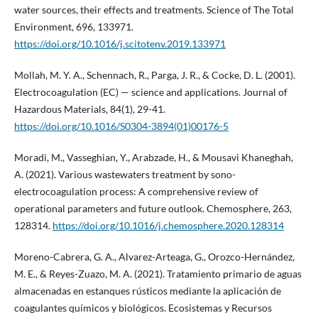
water sources, their effects and treatments. Science of The Total
Environment, 696, 133971.
https://doi.org/10.1016/j.scitotenv.2019.133971
Mollah, M. Y. A., Schennach, R., Parga, J. R., & Cocke, D. L. (2001).
Electrocoagulation (EC) — science and applications. Journal of
Hazardous Materials, 84(1), 29-41.
https://doi.org/10.1016/S0304-3894(01)00176-5
Moradi, M., Vasseghian, Y., Arabzade, H., & Mousavi Khaneghah,
A. (2021). Various wastewaters treatment by sono-
electrocoagulation process: A comprehensive review of
operational parameters and future outlook. Chemosphere, 263,
128314.
https://doi.org/10.1016/j.chemosphere.2020.128314
Moreno-Cabrera, G. A., Alvarez-Arteaga, G., Orozco-Hernández,
M. E., & Reyes-Zuazo, M. A. (2021). Tratamiento primario de aguas
almacenadas en estanques rústicos mediante la aplicación de
coagulantes químicos y biológicos. Ecosistemas y Recursos