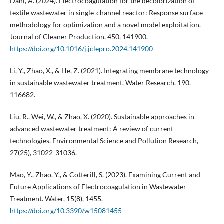
Dani, A. (2024). Electrocoagulation for the decolorization of
textile wastewater in single-channel reactor: Response surface
methodology for optimization and a novel model exploitation.
Journal of Cleaner Production, 450, 141900.
https://doi.org/10.1016/j.jclepro.2024.141900
Li, Y., Zhao, X., & He, Z. (2021). Integrating membrane technology
in sustainable wastewater treatment. Water Research, 190,
116682.
Liu, R., Wei, W., & Zhao, X. (2020). Sustainable approaches in
advanced wastewater treatment: A review of current
technologies. Environmental Science and Pollution Research,
27(25), 31022-31036.
Mao, Y., Zhao, Y., & Cotterill, S. (2023). Examining Current and
Future Applications of Electrocoagulation in Wastewater
Treatment. Water, 15(8), 1455.
https://doi.org/10.3390/w15081455