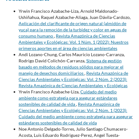
Yrwin Francisco Azabache-Liza, Arnold Maldonado-
Ushiñahua, Raquel Azabache-Aliaga, Juan Dávila-Cardozo,
Aplicación del clarificante de origen natural (almidón de
yuca) para la remoción de la turbidez y color en aguas de
consumo humano
,
Revista Amazónica de Ciencias
Ambientales y Ecológicas: Vol. 1 Núm. 1 (2022): Nuestros
primeros aportes en el área de ciencias ambientales
Andi Lozano-Chung, Carlos Mauricio Lozano-Carranza,
Rodrigo David Colichón-Carranza,
Sistema de gestión
basado en métodos de residuos sólidos para mejorar el
manejo de desechos domiciliarios
,
Revista Amazónica de
Ciencias Ambientales y Ecológicas: Vol. 2 Núm. 2 (2023):
Revista Amazónica de Ciencias Ambientales y Ecológicas
Yrwin Francisco Azabache-Liza,
Cuidado del medio
ambiente como estrategia para asegurar estándares
sostenibles de calidad de vida
,
Revista Amazónica de
Ciencias Ambientales y Ecológicas: Vol. 2 Núm. 1 (2023):
Cuidado del medio ambiente como estrategia para asegurar
estándares sostenibles de calidad de vida
Noe Antonio Delgado-Torres, Julio Santiago Chumacero-
Acosta, Luis Eduardo Rodriguez-Perez, Angel Tuesta-