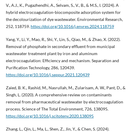
V., A.J., K., Pugazhendhi, A., Selvam, S., V., B., & M.S., I. (2024). A
hybrid electrocoagulation-biocomposite adsorption system for
the decolourization of dye wastewater. Environmental Research,
252, 118759.
https://doi.org/10.1016/j.envres.2024.118759
Yang, Y., Li, Y., Mao, R., Shi, Y., Lin, S., Qiao, M., & Zhao, X. (2022).
Removal of phosphate in secondary effluent from municipal
wastewater treatment plant by iron and aluminum
electrocoagulation: Efficiency and mechanism. Separation and
Purification Technology, 286, 120439.
https://doi.org/10.1016/j.seppur.2021.120439
Zaied, B. K., Rashid, M., Nasrullah, M., Zularisam, A. W., Pant, D., &
Singh, L. (2020). A comprehensive review on contaminants
removal from pharmaceutical wastewater by electrocoagulation
process. Science of The Total Environment, 726, 138095.
https://doi.org/10.1016/j.scitotenv.2020.138095
Zhang, L., Qin, L., Ma, L., Shen, Z., Jin, Y., & Chen, S. (2024).