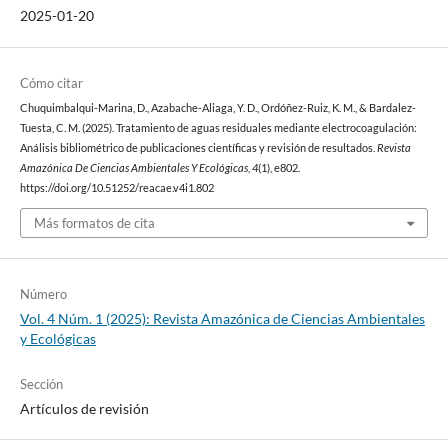
2025-01-20
Cómo citar
Chuquimbalqui-Marina, D., Azabache-Aliaga, Y. D., Ordóñez-Ruiz, K. M., & Bardalez-
Tuesta, C. M. (2025). Tratamiento de aguas residuales mediante electrocoagulación:
Análisis bibliométrico de publicaciones científicas y revisión de resultados.
Revista
Amazónica De Ciencias Ambientales Y Ecológicas
,
4
(1), e802.
https://doi.org/10.51252/reacae.v4i1.802
Más formatos de cita
Número
Vol. 4 Núm. 1 (2025): Revista Amazónica de Ciencias Ambientales
y Ecológicas
Sección
Artículos de revisión