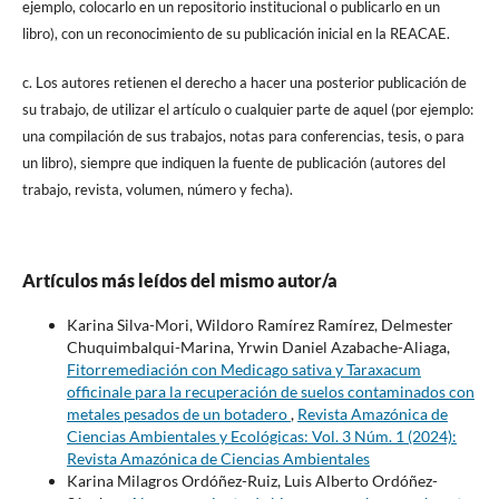
ejemplo, colocarlo en un repositorio institucional o publicarlo en un
libro), con un reconocimiento de su publicación inicial en la REACAE.
c. Los autores retienen el derecho a hacer una posterior publicación de
su trabajo, de utilizar el artículo o cualquier parte de aquel (por ejemplo:
una compilación de sus trabajos, notas para conferencias, tesis, o para
un libro), siempre que indiquen la fuente de publicación (autores del
trabajo, revista, volumen, número y fecha).
Artículos más leídos del mismo autor/a
Karina Silva-Mori, Wildoro Ramírez Ramírez, Delmester
Chuquimbalqui-Marina, Yrwin Daniel Azabache-Aliaga,
Fitorremediación con Medicago sativa y Taraxacum
officinale para la recuperación de suelos contaminados con
metales pesados de un botadero
,
Revista Amazónica de
Ciencias Ambientales y Ecológicas: Vol. 3 Núm. 1 (2024):
Revista Amazónica de Ciencias Ambientales
Karina Milagros Ordóñez-Ruiz, Luis Alberto Ordóñez-