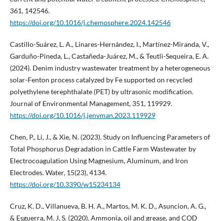
361, 142546.
https://doi.org/10.1016/j.chemosphere.2024.142546
Castillo-Suárez, L. A., Linares-Hernández, I., Martínez-Miranda, V.,
Garduño-Pineda, L., Castañeda-Juárez, M., & Teutli-Sequeira, E. A.
(2024). Denim industry wastewater treatment by a heterogeneous
solar-Fenton process catalyzed by Fe supported on recycled
polyethylene terephthalate (PET) by ultrasonic modification.
Journal of Environmental Management, 351, 119929.
https://doi.org/10.1016/j.jenvman.2023.119929
Chen, P., Li, J., & Xie, N. (2023). Study on Influencing Parameters of
Total Phosphorus Degradation in Cattle Farm Wastewater by
Electrocoagulation Using Magnesium, Aluminum, and Iron
Electrodes. Water, 15(23), 4134.
https://doi.org/10.3390/w15234134
Cruz, K. D., Villanueva, B. H. A., Martos, M. K. D., Asuncion, A. G.,
& Esguerra, M. J. S. (2020). Ammonia, oil and grease, and COD