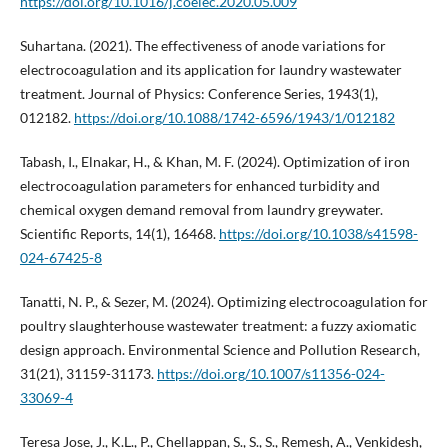
https://doi.org/10.1016/j.coelec.2020.05.009
Suhartana. (2021). The effectiveness of anode variations for
electrocoagulation and its application for laundry wastewater
treatment. Journal of Physics: Conference Series, 1943(1),
012182.
https://doi.org/10.1088/1742-6596/1943/1/012182
Tabash, I., Elnakar, H., & Khan, M. F. (2024). Optimization of iron
electrocoagulation parameters for enhanced turbidity and
chemical oxygen demand removal from laundry greywater.
Scientific Reports, 14(1), 16468.
https://doi.org/10.1038/s41598-
024-67425-8
Tanatti, N. P., & Sezer, M. (2024). Optimizing electrocoagulation for
poultry slaughterhouse wastewater treatment: a fuzzy axiomatic
design approach. Environmental Science and Pollution Research,
31(21), 31159-31173.
https://doi.org/10.1007/s11356-024-
33069-4
Teresa Jose, J., K.L., P., Chellappan, S., S., S., Remesh, A., Venkidesh,