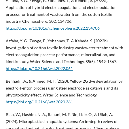
Asfaha, Y. G., Zewge, F., Yohannes, T., & Kebede, S. (2022a).
Application of hybrid electrocoagulation and electrooxidation
process for treatment of wastewater from the cotton textile
industry. Chemosphere, 302, 134706.
https://doi.org/10.1016/j.chemosphere.2022.134706
Asfaha, Y. G., Zewge, F., Yohannes, T., & Kebede, S. (2022b).
Investigation of cotton textile industry wastewater treatment with
electrocoagulation process: performance, mineralization, and
kinetic study. Water Science and Technology, 85(5), 1549-1567.
https://doi.org/10.2166/wst.2022.061
Benhadji, A., & Ahmed, M. T. (2020). Yellow 2G dye degradation by
electro-Fenton process using steel electrode as catalysis and its
phytotoxicity effect. Water Science and Technology.
https://doi.org/10.2166/wst.2020.361
Biao, W., Hashim, N. A., Rabuni, M. F. Bin, Lide, O., & Ullah, A.
(2024). Microplastics in aquatic systems: An in-depth review of
current and potential water treatment processes. Chemosphere,