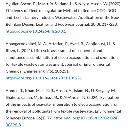
Aguilar-Ascon, E., Marrufo-Saldana, L., & Neyra-Ascon, W. (2020).
Efficiency of Electrocoagulation Method to Reduce COD, BOD
and TSS in Tannery Industry Wastewater: Application of the Box-
Behnken Design. Leather and Footwear Journal, 20(3), 217-228.
https://doi.org/10.24264/lfj.20.3.1
Ahangarnokolaei, M. A., Attarian, P., Ayati, B., Ganjidoust, H., &
Rizzo, L. (2021). Life cycle assessment of sequential and
simultaneous combination of electrocoagulation and ozonation
for textile wastewater treatment. Journal of Environmental
Chemical Engineering, 9(5), 106251.
https://doi.org/10.1016/j.jece.2021.106251
Ahmed, T., Khan, M. H. R. B., Ahsan, A., Islam, N., El-Sergany, M.,
Shafiquzzaman, M., Imteaz, M., & Al-Ansari, N. (2024). Evaluation
of the impacts of seawater integration to electrocoagulation for
the removal of pollutants from textile wastewater. Environmental
Sciences Europe, 36(1), 77.
https://doi.org/10.1186/s12302-024-
00896-8