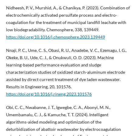
Nidheesh, P. V., Murshid, A., & Chanikya, P. (2023). Combination of
electrochemically activated persulfate process and electro-
coagulation for the treatment of municipal landfill leachate with
low biodegradability. Chemosphere, 338, 139449.
https://doi.org/10.1016/j.chemosphere.2023.139449
Nnaji, P. C., Ume, C. S., Obasi, R. U., Anadebe, V. C., Ezemagu, I. G.,
Okeke, B. U., Ude, C. J., & Onukwuli, O. D. (2023). Machine
learning-based performance evaluation and sludge
characterization studies of oxidized starch-aluminum electrode
assisted by direct current treatment of dye laden wastewater.
Results in Engineering, 20, 101576.
https://doi.org/10.1016/j.rineng.2023.101576
Obi, C. C., Nwabanne, J. T., Igwegbe, C. A., Abonyi, M. N.,
Umembamalu, C. J., & Kamuche, T. T. (2024). Intelligent
algorithms-aided modeling and optimization of the
deturbidization of abattoir wastewater by electrocoagulation