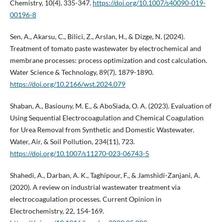
Chemistry, 10(4), 335-347.
https://doi.org/10.1007/s40090-019-
00196-8
Sen, A., Akarsu, C., Bilici, Z., Arslan, H., & Dizge, N. (2024).
Treatment of tomato paste wastewater by electrochemical and
membrane processes: process optimization and cost calculation.
Water Science & Technology, 89(7), 1879-1890.
https://doi.org/10.2166/wst.2024.079
Shaban, A., Basiouny, M. E., & AboSiada, O. A. (2023). Evaluation of
Using Sequential Electrocoagulation and Chemical Coagulation
for Urea Removal from Synthetic and Domestic Wastewater.
Water, Air, & Soil Pollution, 234(11), 723.
https://doi.org/10.1007/s11270-023-06743-5
Shahedi, A., Darban, A. K., Taghipour, F., & Jamshidi-Zanjani, A.
(2020). A review on industrial wastewater treatment via
electrocoagulation processes. Current Opinion in
Electrochemistry, 22, 154-169.