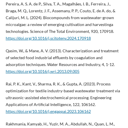
Pereira, A. S. A. de P., Silva, T. A., Magalhães, I. B., Ferreira, J.,
Braga, M. Q., Lorentz, J. F., Assemany, P. P., Couto, E. de A. do, &
Calijuri, M. L. (2024). Biocompounds from wastewater-grown
microalgae: a review of emerging cultivation and harvestinga
technologies. Science of The Total Environment, 920, 170918.
https://doi.org/10.1016/j.scitotenv.2024.170918
Qasim, W., & Mane, A. V. (2013). Characterization and treatment
of selected food industrial effluents by coagulation and
adsorption techniques. Water Resources and Industry, 4, 1-12.
https://doi.org/10.1016/j.wri.2013.09.005
Rai, P. K., Kant, V., Sharma, R. K., & Gupta, A. (2023). Process
optimization for textile industry-based wastewater treatment via
ultrasonic-assisted electrochemical processing. Engineering
Applications of Artificial Intelligence, 122, 106162.
https://doi.org/10.1016/j.engappai.2023.106162
Rakhmania, Kamyab, H., Yuzir, M. A., Abdullah, N., Quan, L. M.,