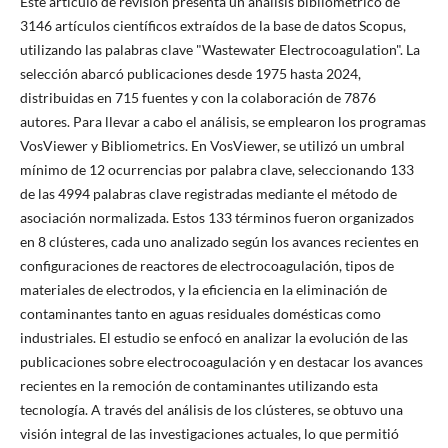
Este artículo de revisión presenta un análisis bibliométrico de
3146 artículos científicos extraídos de la base de datos Scopus,
utilizando las palabras clave "Wastewater Electrocoagulation". La
selección abarcó publicaciones desde 1975 hasta 2024,
distribuidas en 715 fuentes y con la colaboración de 7876
autores. Para llevar a cabo el análisis, se emplearon los programas
VosViewer y Bibliometrics. En VosViewer, se utilizó un umbral
mínimo de 12 ocurrencias por palabra clave, seleccionando 133
de las 4994 palabras clave registradas mediante el método de
asociación normalizada. Estos 133 términos fueron organizados
en 8 clústeres, cada uno analizado según los avances recientes en
configuraciones de reactores de electrocoagulación, tipos de
materiales de electrodos, y la eficiencia en la eliminación de
contaminantes tanto en aguas residuales domésticas como
industriales. El estudio se enfocó en analizar la evolución de las
publicaciones sobre electrocoagulación y en destacar los avances
recientes en la remoción de contaminantes utilizando esta
tecnología. A través del análisis de los clústeres, se obtuvo una
visión integral de las investigaciones actuales, lo que permitió