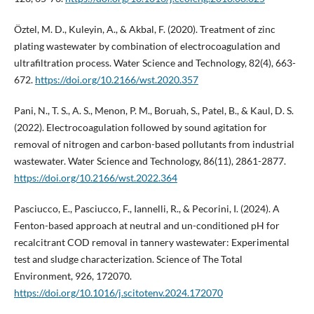
Öztel, M. D., Kuleyin, A., & Akbal, F. (2020). Treatment of zinc
plating wastewater by combination of electrocoagulation and
ultrafiltration process. Water Science and Technology, 82(4), 663-
672.
https://doi.org/10.2166/wst.2020.357
Pani, N., T. S., A. S., Menon, P. M., Boruah, S., Patel, B., & Kaul, D. S.
(2022). Electrocoagulation followed by sound agitation for
removal of nitrogen and carbon-based pollutants from industrial
wastewater. Water Science and Technology, 86(11), 2861-2877.
https://doi.org/10.2166/wst.2022.364
Pasciucco, E., Pasciucco, F., Iannelli, R., & Pecorini, I. (2024). A
Fenton-based approach at neutral and un-conditioned pH for
recalcitrant COD removal in tannery wastewater: Experimental
test and sludge characterization. Science of The Total
Environment, 926, 172070.
https://doi.org/10.1016/j.scitotenv.2024.172070