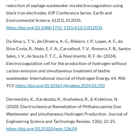
reduction of septage wastewater via electrocoagulation using
black iron electrodes. IOP Conference Series: Earth and
Environmental Science, 612(1), 012035.
https://doi.org/10.1088/1755-1315/612/1/012035
Da Silva, L. T. V., de Oliveira, A. G., Ribeiro, J. P., Lopes, A. F., da
Silva Costa, R., Neto, E. F. A., Carvalhod, T. V., Romero, F. B., Santos
Sales, J. V., de Souza, F. T. C., & Nascimento, R. F. do. (2024).
Electrocoagulation cell for the production of hydrogen without
carbon emission and simultaneous treatment of textile
wastewater. International Journal of Hydrogen Energy, 64, 906-
913.
https://doi.org/10.1016/j.ijhydene.2024.03.310
Dermentzis, K., Karakosta, K., Kosheleva, R., & Kokkinos, N.
(2020). Electrochemical Remediation of Phthalocyanine Dye
Wastewater and simultaneous Hydrogen Production. Journal of
Engineering Science and Technology Review, 13(6), 22-25.
https://doi.org/10.25103/jestr.136.04