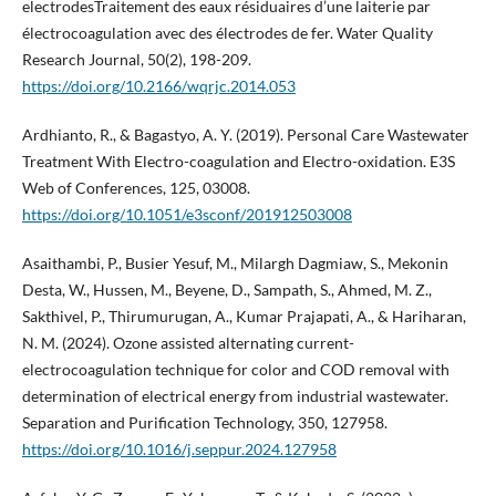
electrodesTraitement des eaux résiduaires d’une laiterie par
électrocoagulation avec des électrodes de fer. Water Quality
Research Journal, 50(2), 198-209.
https://doi.org/10.2166/wqrjc.2014.053
Ardhianto, R., & Bagastyo, A. Y. (2019). Personal Care Wastewater
Treatment With Electro-coagulation and Electro-oxidation. E3S
Web of Conferences, 125, 03008.
https://doi.org/10.1051/e3sconf/201912503008
Asaithambi, P., Busier Yesuf, M., Milargh Dagmiaw, S., Mekonin
Desta, W., Hussen, M., Beyene, D., Sampath, S., Ahmed, M. Z.,
Sakthivel, P., Thirumurugan, A., Kumar Prajapati, A., & Hariharan,
N. M. (2024). Ozone assisted alternating current-
electrocoagulation technique for color and COD removal with
determination of electrical energy from industrial wastewater.
Separation and Purification Technology, 350, 127958.
https://doi.org/10.1016/j.seppur.2024.127958