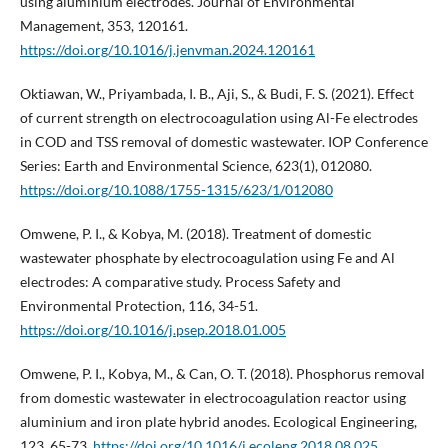
using aluminium electrodes. Journal of Environmental
Management, 353, 120161.
https://doi.org/10.1016/j.jenvman.2024.120161
Oktiawan, W., Priyambada, I. B., Aji, S., & Budi, F. S. (2021). Effect
of current strength on electrocoagulation using Al-Fe electrodes
in COD and TSS removal of domestic wastewater. IOP Conference
Series: Earth and Environmental Science, 623(1), 012080.
https://doi.org/10.1088/1755-1315/623/1/012080
Omwene, P. I., & Kobya, M. (2018). Treatment of domestic
wastewater phosphate by electrocoagulation using Fe and Al
electrodes: A comparative study. Process Safety and
Environmental Protection, 116, 34-51.
https://doi.org/10.1016/j.psep.2018.01.005
Omwene, P. I., Kobya, M., & Can, O. T. (2018). Phosphorus removal
from domestic wastewater in electrocoagulation reactor using
aluminium and iron plate hybrid anodes. Ecological Engineering,
123, 65-73.
https://doi.org/10.1016/j.ecoleng.2018.08.025