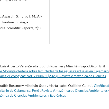
Q., Awasthi, S., Tung, T. M., Al-
r treatment using a
ia. Scientific Reports, 9(1),
3
 Luis Alberto Vera-Zelada , Judith Rossmery Minchán-Sapo, Dixon Brit
de Moringa oleífera sobre la turbidez de las aguas residuales en Cajamarc
les y Ecológicas: Vol. 2 Núm. 2 (2023): Revista Amazónica de Ciencias
 Judith Rossmery Minchán-Sapo , Marta Isabel Quiliche-Culqui,
Cinética 
anitario de Cajamarca, Perú
,
Revista Amazónica de Ciencias Ambientales 
zónica de Ciencias Ambientales y Ecológicas