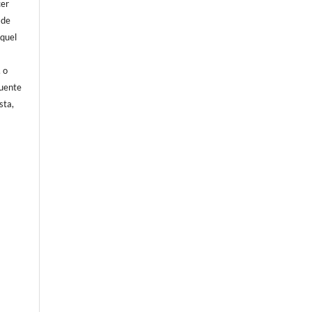
cer
 de
aquel
, o
fuente
sta,