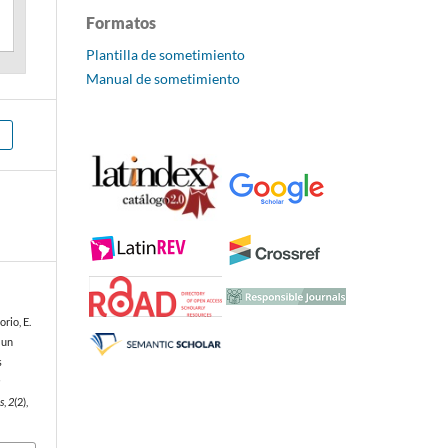
Formatos
Plantilla de sometimiento
Manual de sometimiento
rio, E.
 un
s
a
s
,
2
(2),