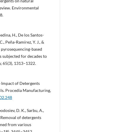
tergents on natural
review. Environmental
8.
edina, H., De los Santos-
C., Peña-Ramírez, Y. J., &
s: pyrosequencing-based
s subjected for decades to
y, 65(3), 1313–1322.
e Impact of Detergents
ils. Procedia Manufacturing,
.02.248
eodosiev, D. K., Sarbu, A.,
). Removal of detergents
ined from various
16–18), 3445–3452.