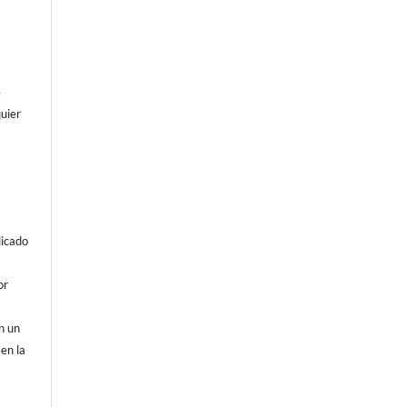
e
uier
licado
or
on un
 en la