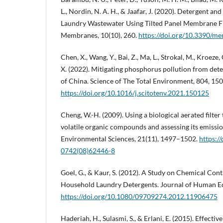
L., Nordin, N. A. H., & Jaafar, J. (2020). Detergent 
Laundry Wastewater Using Tilted Panel Membrane Fi
Membranes, 10(10), 260.
https://doi.org/10.3390/
Chen, X., Wang, Y., Bai, Z., Ma, L., Strokal, M., Kroeze, 
X. (2022). Mitigating phosphorus pollution from dete
of China. Science of The Total Environment, 804, 15
https://doi.org/10.1016/j.scitotenv.2021.150125
Cheng, W.-H. (2009). Using a biological aerated filte
volatile organic compounds and assessing its emissio
Environmental Sciences, 21(11), 1497–1502.
https:/
0742(08)62446-8
Goel, G., & Kaur, S. (2012). A Study on Chemical Co
Household Laundry Detergents. Journal of Human Ec
https://doi.org/10.1080/09709274.2012.11906475
Haderiah, H., Sulasmi, S., & Erlani, E. (2015). Effecti