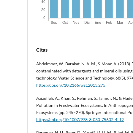
Citas
Abdelmoez, W., Barakat, N. A. M., & Moaz, A. (2013)
contaminated with detergents and mineral oils using 
technology. Water Science and Technology, 68(5), 97
https://doi.org/10.2166/wst.2013.275
Azizullah, A., Khan, S., Rehman, S., Taimur, N., & Häde
Pollution in Freshwater Ecosystems. In Anthropogeni
Ecosystems (pp. 245–270). Springer International Pub
https://doi.org/10.1007/978-3-030-75602-4_12
Barambu, N. U., Peter, D., Yusoff, M. H. M., Bilad, M. 