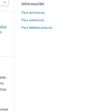
Información
Para lectores/as
Para autores/as
ónica
Para bibliotecarios/as
as
ada ,
rto
Arias
cional