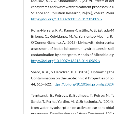
Mousavi, S. A., & Khodadoost, F. (2019). Effects of de
ecosystems and wastewater treatment processes: a 
Science and Pollution Research, 26(26), 26439–2644
https://doi.org/10.1007/s11356-019-05802-x
Rojas-Herrera, R. A., Ramos-Castillo, A. S., Estrada-M
Briones, C., Keb-Llanes, M. A., Barrientos-Medina, R. 
O’Connor-Sánchez, A. (2015). Living with detergent
assessment of bacterial community structures in soil
contamination by detergents. Annals of Microbiolog
https://doi.org/10.1007/s13213-014-0969-x
Sharo, A. A., & Daradkah, B. H. (2020). Optimizing th
Contamination on the Geotechnical Properties of So
44, 615–622.
https://doi.org/10.1016/j.promfg.2020
Tsyntsarski, B., Petrova, B., Budinova, T., Petrov, N., T
Sandu, T., Ferhat Yardim, M., & Sirkecioglu, A. (2014
from water by adsorption on activated carbons obta
precursors. Desalination and Water Treatment, 52(