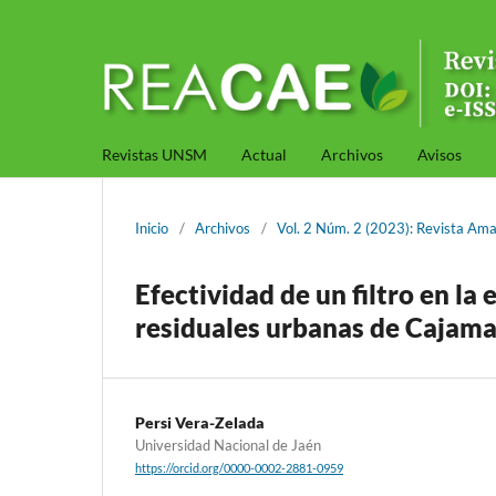
Revistas UNSM
Actual
Archivos
Avisos
Inicio
/
Archivos
/
Vol. 2 Núm. 2 (2023): Revista Ama
Efectividad de un filtro en la
residuales urbanas de Cajama
Persi Vera-Zelada
Universidad Nacional de Jaén
https://orcid.org/0000-0002-2881-0959