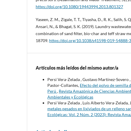
https://doi.org/10.1080/19443994.2013.801327
Yaseen, Z. M., Zigale, T. T., Tiyasha, D., R. K., Salih, S. 
Ansari, N., & Bhagat, S. K. (2019). Laundry wastewate
combination of sand filter, bio-char and teff straw med
18709.
https://doi.org/10.1038/s41598-019-54888-
Artículos más leídos del mismo autor/a
Persi Vera-Zelada , Gustavo Martínez-Sovero ,
Pastor-Collantes,
Efecto del polvo de semilla 
Perú
,
Revista Amazónica de Ciencias Ambienta
Ambientales y Ecológicas
Persi Vera-Zelada , Luis Alberto Vera-Zelada,
metales pesados en lixiviados de un relleno s
Ecológicas: Vol. 2 Núm. 2 (2023): Revista Ama