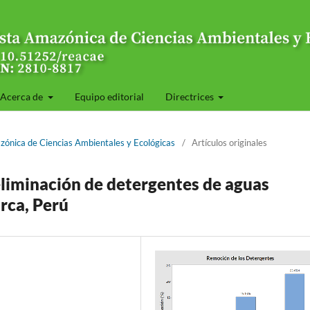
Acerca de
Equipo editorial
Directrices
zónica de Ciencias Ambientales y Ecológicas
/
Artículos originales
 eliminación de detergentes de aguas
rca, Perú