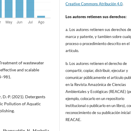
Creative Commons Atribución 4.0
.
Los autores retienen sus derechos:
a. Los autores retienen sus derechos d
marca y patente, y tambien sobre cualq
proceso o procedimiento descrito en el
artículo.
. Treatment of wastewater
b. Los autores retienen el derecho de
effective and scalable
compartir, copiar, distribuir, ejecutar y
4–981.
comunicar públicamente el articulo pub
en la Revista Amazónica de Ciencias
Ambientales y Ecológicas (REACAE) (p
r, D.-P. (2021). Detergents
ejemplo, colocarlo en un repositorio
c Pollution of Aquatic
institucional o publicarlo en un libro), c
lishing.
reconocimiento de su publicación inicial
REACAE.
R., Shamsuddin, N., Marbelia,