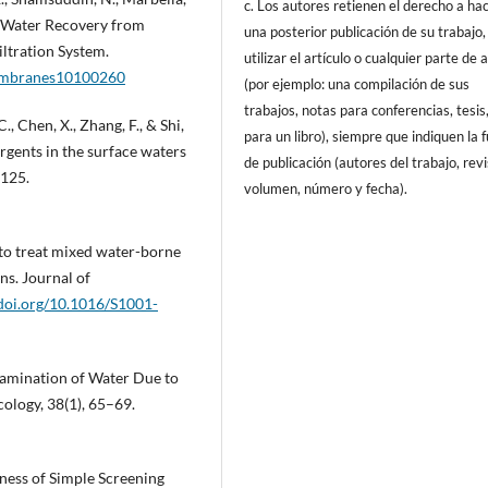
c. Los autores retienen el derecho a ha
and Water Recovery from
una posterior publicación de su trabajo,
ltration System.
utilizar el artículo o cualquier parte de 
membranes10100260
(por ejemplo: una compilación de sus
trabajos, notas para conferencias, tesis
C., Chen, X., Zhang, F., & Shi,
para un libro), siempre que indiquen la 
rgents in the surface waters
de publicación (autores del trabajo, revi
0125.
volumen, número y fecha).
r to treat mixed water-borne
ns. Journal of
/doi.org/10.1016/S1001-
ntamination of Water Due to
ology, 38(1), 65–69.
veness of Simple Screening