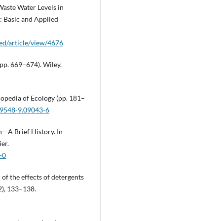
Waste Water Levels in
: Basic and Applied
ed/article/view/4676
(pp. 669–674). Wiley.
clopedia of Ecology (pp. 181–
09548-9.09043-6
n—A Brief History. In
er.
-0
 of the effects of detergents
2), 133–138.