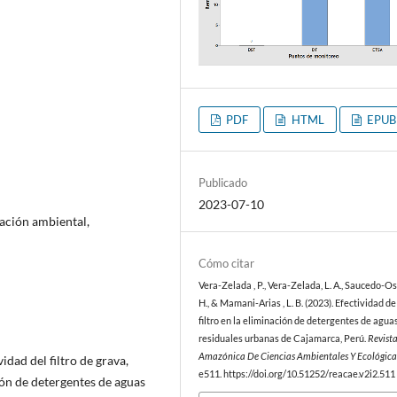
PDF
HTML
EPUB
Publicado
2023-07-10
iación ambiental,
Cómo citar
Vera-Zelada , P., Vera-Zelada, L. A., Saucedo-Oso
H., & Mamani-Arias , L. B. (2023). Efectividad de
filtro en la eliminación de detergentes de agua
residuales urbanas de Cajamarca, Perú.
Revist
Amazónica De Ciencias Ambientales Y Ecológica
idad del filtro de grava,
e511. https://doi.org/10.51252/reacae.v2i2.511
ión de detergentes de aguas