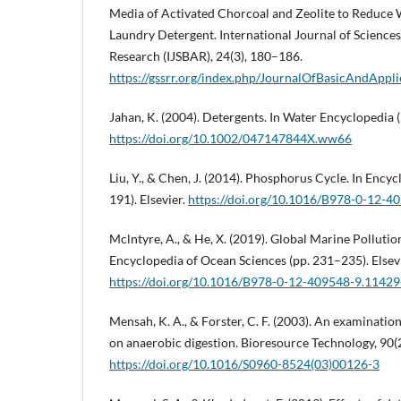
Media of Activated Chorcoal and Zeolite to Reduce 
Laundry Detergent. International Journal of Sciences
Research (IJSBAR), 24(3), 180–186.
https://gssrr.org/index.php/JournalOfBasicAndAppli
Jahan, K. (2004). Detergents. In Water Encyclopedia 
https://doi.org/10.1002/047147844X.ww66
Liu, Y., & Chen, J. (2014). Phosphorus Cycle. In Ency
191). Elsevier.
https://doi.org/10.1016/B978-0-12-4
Mclntyre, A., & He, X. (2019). Global Marine Pollutio
Encyclopedia of Ocean Sciences (pp. 231–235). Elsevi
https://doi.org/10.1016/B978-0-12-409548-9.11429
Mensah, K. A., & Forster, C. F. (2003). An examination
on anaerobic digestion. Bioresource Technology, 90(
https://doi.org/10.1016/S0960-8524(03)00126-3