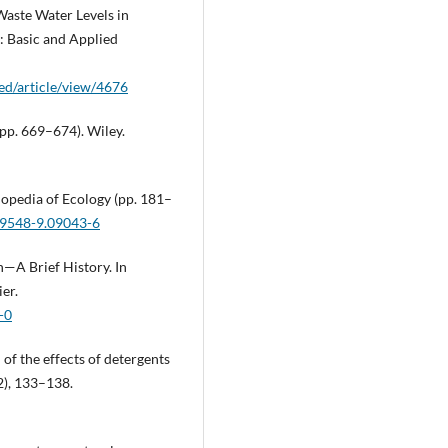
Waste Water Levels in
: Basic and Applied
ed/article/view/4676
(pp. 669–674). Wiley.
clopedia of Ecology (pp. 181–
09548-9.09043-6
n—A Brief History. In
er.
-0
 of the effects of detergents
2), 133–138.