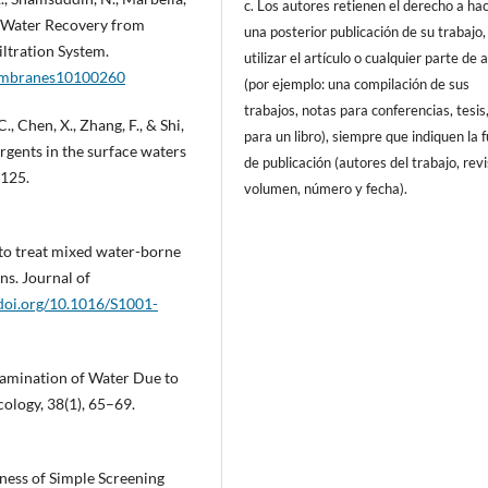
c. Los autores retienen el derecho a ha
and Water Recovery from
una posterior publicación de su trabajo,
ltration System.
utilizar el artículo o cualquier parte de 
membranes10100260
(por ejemplo: una compilación de sus
trabajos, notas para conferencias, tesis
C., Chen, X., Zhang, F., & Shi,
para un libro), siempre que indiquen la 
rgents in the surface waters
de publicación (autores del trabajo, revi
0125.
volumen, número y fecha).
r to treat mixed water-borne
ns. Journal of
/doi.org/10.1016/S1001-
ntamination of Water Due to
ology, 38(1), 65–69.
veness of Simple Screening