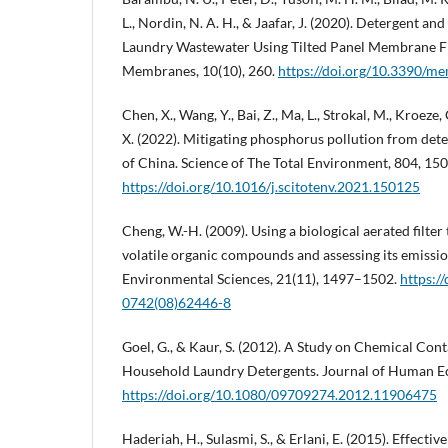
L., Nordin, N. A. H., & Jaafar, J. (2020). Detergent 
Laundry Wastewater Using Tilted Panel Membrane Fi
Membranes, 10(10), 260.
https://doi.org/10.3390/
Chen, X., Wang, Y., Bai, Z., Ma, L., Strokal, M., Kroeze, 
X. (2022). Mitigating phosphorus pollution from dete
of China. Science of The Total Environment, 804, 15
https://doi.org/10.1016/j.scitotenv.2021.150125
Cheng, W.-H. (2009). Using a biological aerated filte
volatile organic compounds and assessing its emissio
Environmental Sciences, 21(11), 1497–1502.
https:/
0742(08)62446-8
Goel, G., & Kaur, S. (2012). A Study on Chemical Co
Household Laundry Detergents. Journal of Human Ec
https://doi.org/10.1080/09709274.2012.11906475
Haderiah, H., Sulasmi, S., & Erlani, E. (2015). Effecti