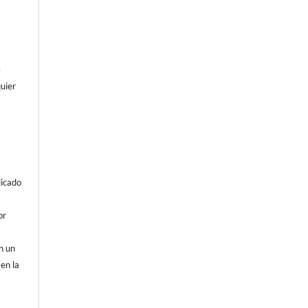
e
uier
licado
or
on un
 en la