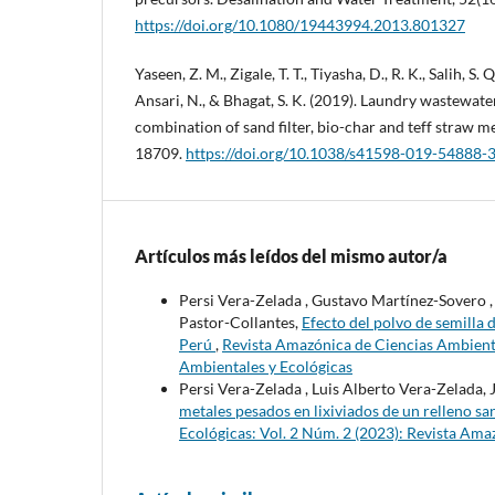
https://doi.org/10.1080/19443994.2013.801327
Yaseen, Z. M., Zigale, T. T., Tiyasha, D., R. K., Salih, S. 
Ansari, N., & Bhagat, S. K. (2019). Laundry wastewate
combination of sand filter, bio-char and teff straw med
18709.
https://doi.org/10.1038/s41598-019-54888-
Artículos más leídos del mismo autor/a
Persi Vera-Zelada , Gustavo Martínez-Sovero ,
Pastor-Collantes,
Efecto del polvo de semilla 
Perú
,
Revista Amazónica de Ciencias Ambienta
Ambientales y Ecológicas
Persi Vera-Zelada , Luis Alberto Vera-Zelada,
metales pesados en lixiviados de un relleno s
Ecológicas: Vol. 2 Núm. 2 (2023): Revista Ama