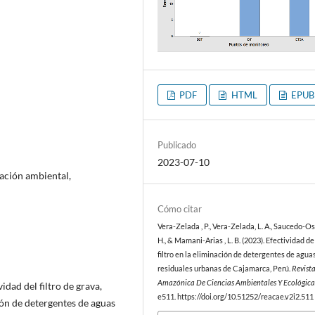
PDF
HTML
EPUB
Publicado
2023-07-10
iación ambiental,
Cómo citar
Vera-Zelada , P., Vera-Zelada, L. A., Saucedo-Oso
H., & Mamani-Arias , L. B. (2023). Efectividad de
filtro en la eliminación de detergentes de agua
residuales urbanas de Cajamarca, Perú.
Revist
Amazónica De Ciencias Ambientales Y Ecológica
idad del filtro de grava,
e511. https://doi.org/10.51252/reacae.v2i2.511
ión de detergentes de aguas