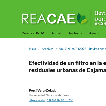
Revistas UNSM
Actual
Archivos
Avisos
Inicio
/
Archivos
/
Vol. 2 Núm. 2 (2023): Revista Ama
Efectividad de un filtro en la
residuales urbanas de Cajama
Persi Vera-Zelada
Universidad Nacional de Jaén
https://orcid.org/0000-0002-2881-0959