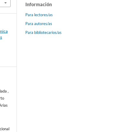
Información
Para lectores/as
Para autores/as
ónica
Para bibliotecarios/as
as
ada ,
rto
Arias
cional