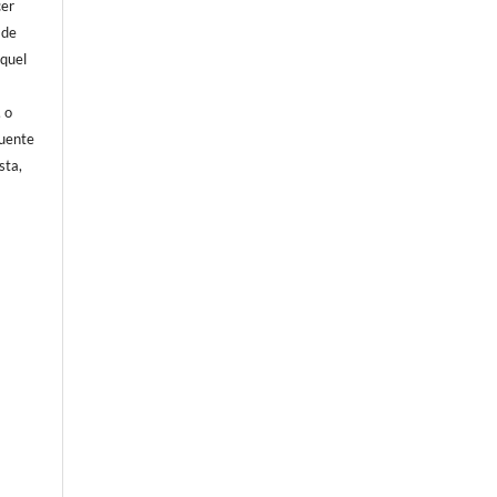
cer
 de
aquel
, o
fuente
sta,