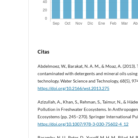
Citas
Abdelmoez, W., Barakat, N. A. M., & Moaz, A. (2013)
contaminated with detergents and mineral oils using 
technology. Water Science and Technology, 68(5), 97
https://doi.org/10.2166/wst.2013.275
Azizullah, A., Khan, S., Rehman, S., Taimur, N., & Häde
Pollution in Freshwater Ecosystems. In Anthropogeni
Ecosystems (pp. 245–270). Springer International Pub
https://doi.org/10.1007/978-3-030-75602-4_12
Barambu, N. U., Peter, D., Yusoff, M. H. M., Bilad, M. 