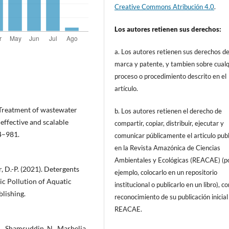
Creative Commons Atribución 4.0
.
Los autores retienen sus derechos:
a. Los autores retienen sus derechos d
marca y patente, y tambien sobre cualq
proceso o procedimiento descrito en el
artículo.
. Treatment of wastewater
b. Los autores retienen el derecho de
effective and scalable
compartir, copiar, distribuir, ejecutar y
4–981.
comunicar públicamente el articulo pub
en la Revista Amazónica de Ciencias
Ambientales y Ecológicas (REACAE) (p
r, D.-P. (2021). Detergents
ejemplo, colocarlo en un repositorio
c Pollution of Aquatic
institucional o publicarlo en un libro), c
lishing.
reconocimiento de su publicación inicial
REACAE.
R., Shamsuddin, N., Marbelia,