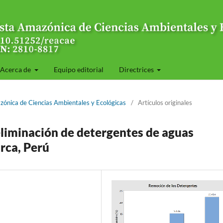
Acerca de
Equipo editorial
Directrices
zónica de Ciencias Ambientales y Ecológicas
/
Artículos originales
 eliminación de detergentes de aguas
rca, Perú