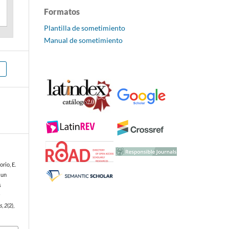
Formatos
Plantilla de sometimiento
Manual de sometimiento
rio, E.
 un
s
a
s
,
2
(2),