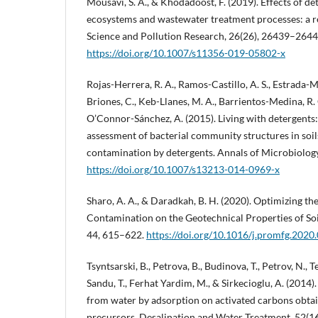
Mousavi, S. A., & Khodadoost, F. (2019). Effects of de
ecosystems and wastewater treatment processes: a 
Science and Pollution Research, 26(26), 26439–2644
https://doi.org/10.1007/s11356-019-05802-x
Rojas-Herrera, R. A., Ramos-Castillo, A. S., Estrada-M
Briones, C., Keb-Llanes, M. A., Barrientos-Medina, R. 
O’Connor-Sánchez, A. (2015). Living with detergent
assessment of bacterial community structures in soil
contamination by detergents. Annals of Microbiolog
https://doi.org/10.1007/s13213-014-0969-x
Sharo, A. A., & Daradkah, B. H. (2020). Optimizing th
Contamination on the Geotechnical Properties of So
44, 615–622.
https://doi.org/10.1016/j.promfg.2020
Tsyntsarski, B., Petrova, B., Budinova, T., Petrov, N., T
Sandu, T., Ferhat Yardim, M., & Sirkecioglu, A. (2014
from water by adsorption on activated carbons obta
precursors. Desalination and Water Treatment, 52(