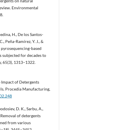
tergents on natural
review. Environmental
8.
edina, H., De los Santos-
C., Peña-Ramírez, Y. J., &
s: pyrosequencing-based
s subjected for decades to
y, 65(3), 1313–1322.
e Impact of Detergents
ils. Procedia Manufacturing,
.02.248
eodosiev, D. K., Sarbu, A.,
). Removal of detergents
ined from various
16–18), 3445–3452.