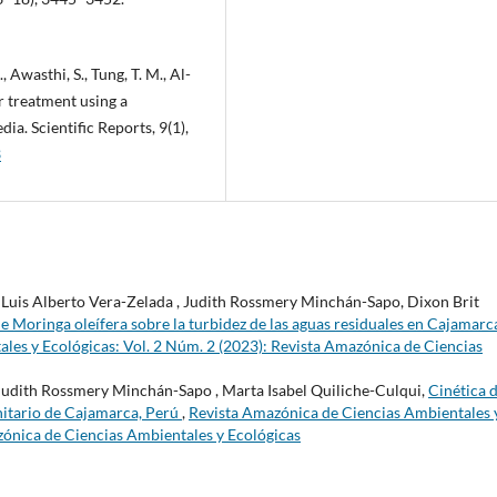
Q., Awasthi, S., Tung, T. M., Al-
r treatment using a
ia. Scientific Reports, 9(1),
3
 Luis Alberto Vera-Zelada , Judith Rossmery Minchán-Sapo, Dixon Brit
de Moringa oleífera sobre la turbidez de las aguas residuales en Cajamarc
les y Ecológicas: Vol. 2 Núm. 2 (2023): Revista Amazónica de Ciencias
 Judith Rossmery Minchán-Sapo , Marta Isabel Quiliche-Culqui,
Cinética 
anitario de Cajamarca, Perú
,
Revista Amazónica de Ciencias Ambientales 
zónica de Ciencias Ambientales y Ecológicas