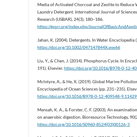
Media of Activated Chorcoal and Zeolite to Reduce 
Laundry Detergent. International Journal of Sciences
Research (IJSBAR), 24(3), 180–186.
https://gssrr.org/index.php/JournalOfBasicAndAppli
Jahan, K. (2004). Detergents. In Water Encyclopedia 
https://doi.org/10.1002/047147844X.ww66
Liu, Y., & Chen, J. (2014). Phosphorus Cycle. In Ency
191). Elsevier.
https://doi.org/10.1016/B978-0-12-4
Mclntyre, A., & He, X. (2019). Global Marine Pollutio
Encyclopedia of Ocean Sciences (pp. 231–235). Elsevi
https://doi.org/10.1016/B978-0-12-409548-9.11429
Mensah, K. A., & Forster, C. F. (2003). An examination
on anaerobic digestion. Bioresource Technology, 90(
https://doi.org/10.1016/S0960-8524(03)00126-3